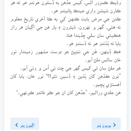
ڪارن شيشن واري عينڪ پائيندو هو.
ڪنن جي مرض بابت ڪنهن کي به ڪا آخري تاريخ معلوم
نه هئي. گهر ۾ نهرون، ڌيئرون ۽ ٻار هن جي اڳيان هر راز
هڪٻئي سان سلي ڇڏيندا هئا.
بابا نه ٻُڌندو هو نه ڏسندو هو.
هڪ ڏينهن، هُن جي ننڍپڻ جو دوست مشهور زميندار نور
خان ساڻس ملڻ آيو.
هو ملڻ سان ئي کيس گهر جي ڇت تي اُس ۾ وٺي آيو.
”تون ڪڏهن کان ٻُڌين ۽ ڏسين نٿو!؟“ نور خان، بابا کان
آهستڙي پڇيو.
هن جلدي وراڻيو، ”جڏهن کان ان جو ڪو فائدو ڪونهي.“
پويون پَنو
اڳيون پنو