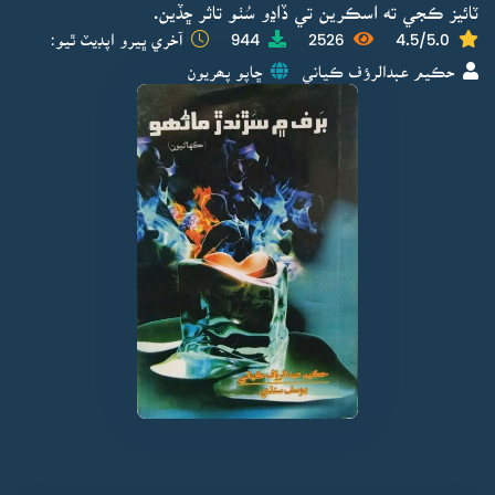
ٽائيز ڪجي ته اسڪرين تي ڏاڍو سُٺو تاثر ڇڏين.
4.5/5.0
2526
944
آخري ڀيرو اپڊيٽ ٿيو:
حڪيم عبدالرؤف ڪياني
ڇاپو پھريون