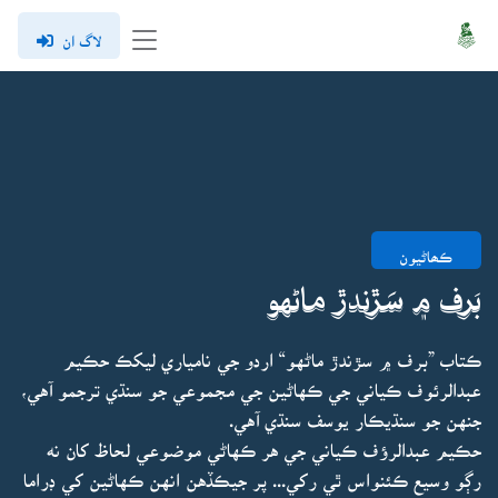
لاگ ان
ڪھاڻيون
بَرف ۾ سَڙندڙ ماڻهو
ڪتاب ”برف ۾ سڙندڙ ماڻهو“ اردو جي نامياري ليکڪ حڪيم
عبدالرئوف ڪياني جي ڪهاڻين جي مجموعي جو سنڌي ترجمو آهي،
جنهن جو سنڌيڪار يوسف سنڌي آهي.
حڪيم عبدالرؤف ڪياني جي هر ڪهاڻي موضوعي لحاظ کان نه
رڳو وسيع ڪئنواس ٿي رکي... پر جيڪڏهن انهن ڪهاڻين کي ڊراما