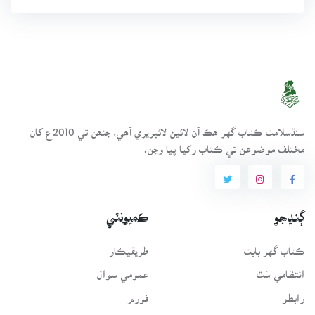
سنڌسلامت ڪتاب گهر ھڪ آن لائين لائبريري آھي، جنھن تي 2010ع کان
مختلف موضوعن تي ڪتاب رکيا پيا وڃن.
ڳنڍجو
ڪميونٽي
ڪتاب گهر بابت
طريقيڪار
انتظامي سَٿ
عمومي سوال
رابطو
فورم