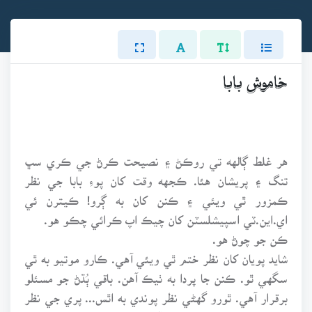
خاموش بابا
هر غلط ڳالهه تي روڪڻ ۽ نصيحت ڪرڻ جي ڪري سڀ
تنگ ۽ پريشان هئا. ڪجهه وقت کان پوءِ بابا جي نظر
ڪمزور ٿي ويئي ۽ ڪنن کان به ڳرو! ڪيترن ئي
اي.اين.ٽي اسپيشلسٽن کان چيڪ اپ ڪرائي چڪو هو.
ڪن جو چوڻ هو.
شايد پويان کان نظر ختم ٿي ويئي آهي. ڪارو موتيو به ٿي
سگهي ٿو. ڪنن جا پردا به ٺيڪ آهن. باقي ٻُڌڻ جو مسئلو
برقرار آهي. ٿورو گهڻي نظر پوندي به اٿس... پري جي نظر
وڌيڪ ڪمزور اٿس. کيس جڏهن به ڏسڻون هوندو هو ته هو