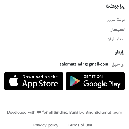
پراجيڪٽ
فونٽ سرور
لفظيڪار
پيغامِ قرآن
رابطو
اي-ميل:
salamatsindh@gmail.com
Developed with ❤️ for all Sindhis. Build by
SindhSalamat
team
Privacy policy
Terms of use