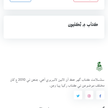
ڪتاب ۾ ٽِڪليون
سنڌسلامت ڪتاب گهر ھڪ آن لائين لائبريري آھي، جنھن تي 2010ع کان
مختلف موضوعن تي ڪتاب رکيا پيا وڃن.