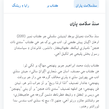
سنڌسلامت پاران
ڪتاب ۾
رايا ۽ ريٽنگ
سنڌ سلامت پاران
سنڌ سلامت ڊجيٽل بوڪ ايڊيشن سلسلي جو ڪتاب نمبر (220)
اوهان اڳيان پيش ڪجي ٿو. ادب جي پرک جو هي ڪتاب ”سندي ذات
هنجن“ نامياري ليکڪ، ڪهاڻيڪار، دانشور، قانوندان ۽ سياستدان
رسول بخش پليجي جو لکيل آهي.
ڪتاب بابت محمد ابراهيم جويو پنهنجي مهاڳ ۾ لکي ٿو:
هِن ڪتاب جي مصنف، اسان جي سُجاري اڳواڻ ساٿيءَ، جيئن سنڌي
ادب جي پهرئين سڌي ۽ پڌري مخالف گروهه جي وارَ جو بروقت
پنهنجيءَ جاندار تصنيف ”انڌا اونڌا ويڄ“ ۾ تُز جواب ڏنو هو، تيئن
هُن پنهنجيءَ هِن املهه تصنيف ”سندي ذات هنجن“ ۾ اُن ٻئي ”پنهنجن“
جي ويس ۾ لِڪل ۽ وڌيڪ خطرناڪ دشمن گروهه جي هاڃيڪاريءَ
جو وقتائتو جائزو ورتو آهي، جنهن لاءِ سچ ته سنڌي ادب سندس سدا
ٿورائتو رهندو.