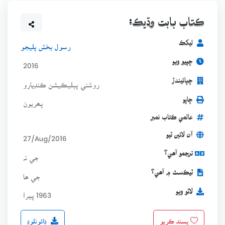
ڪتاب بابت وڌيڪ:
ليکڪ
رسول بخش پليجو
ڇپيو ويو
2016
ڇپائيندڙ
روشني پبليڪيشن ڪنڊيارو
ڇاپو
پھريون
عالمي ڪتاب نمبر
آن لائين ٿيو
27/Aug/2016
ترجمو آھي؟
جي نہ
ٽيڪسٽ ۾ آھي؟
جي ھا
لاٿو ويو
1963 ڀيرا
ڊائونلوڊ
پسند ڪريو