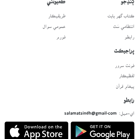
ڳنڍجو
ڪميونٽي
ڪتاب گهر بابت
طريقيڪار
انتظامي سَٿ
عمومي سوال
رابطو
فورم
پراجيڪٽ
فونٽ سرور
لفظيڪار
پيغامِ قرآن
رابطو
اي-ميل:
salamatsindh@gmail.com