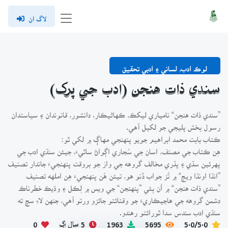
لاگ ان
لوڪ ادب، لساني ۽ ادبي تحقيق
سندي ذات هنجن (ادب جي پرک)
”سندي ذات هنجن“ نامياري ليکڪ، ڪهاڻيڪار، دانشور، قانوندان ۽ سياستدان
رسول بخش پليجي جو لکيل آهي.
ڪتاب بابت محمد ابراهيم جويو پنهنجي مهاڳ ۾ لکي ٿو:
هِن ڪتاب جي مصنف، اسان جي سُجاري اڳواڻ ساٿيءَ، جيئن سنڌي ادب جي
پهرئين سڌي ۽ پڌري مخالف گروهه جي وارَ جو بروقت پنهنجيءَ جاندار تصنيف
”انڌا اونڌا ويڄ“ ۾ تُز جواب ڏنو هو، تيئن هُن پنهنجيءَ هِن املهه تصنيف
”سندي ذات هنجن“ ۾ اُن ٻئي ”پنهنجن“ جي ويس ۾ لِڪل ۽ وڌيڪ خطرناڪ
دشمن گروهه جي هاڃيڪاريءَ جو وقتائتو جائزو ورتو آهي، جنهن لاءِ سچ ته
سنڌي ادب سندس سدا ٿورائتو رهندو.
5.0/5.0
5695
1963
5 سال اڳ
0