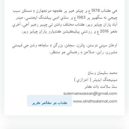
هي ڪتاب 1978ع ۾ ڇپڻو هيو پر ڪجهه مونجهارن ۽ مسئلن سبب
ڇپجي نه سگهيو پر 1983ع ۾ سنڌي ادبي پبلشنگ ايجنسي، حيدر
آباد پاران ڇپايو ويو. ڪتاب مختلف وقتن تي ڇپبو رهيو آهي. آخري
دفعو 2016ع ۾ روشني پبليڪيشن ڪنڊيارو پاران ڇپايو ويو.
اوهان سڀني دوستن، ڀائرن، سڄڻن، بزرگن ۽ ساڃاهه وندن جي قيمتي
مشورن، راين، صلاحن ۽ رهنمائي جو منتظر.
محمد سليمان وساڻ
مينيجنگ ايڊيٽر ( اعزازي )
سنڌ سلامت ڊاٽ ڪام
sulemanwassan@gmail.com
www.sindhsalamat.com
ڪتاب جو مطالعو ڪريو