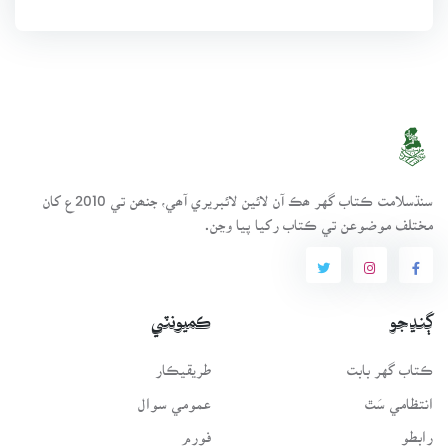
سنڌسلامت ڪتاب گهر ھڪ آن لائين لائبريري آھي، جنھن تي 2010ع کان
مختلف موضوعن تي ڪتاب رکيا پيا وڃن.
ڳنڍجو
ڪميونٽي
ڪتاب گهر بابت
طريقيڪار
انتظامي سَٿ
عمومي سوال
رابطو
فورم