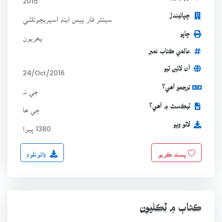
ڇپائيندڙ
سينٽر فار پيس اينڊ اسپريچوئلٽي
ڇاپو
پھريون
عالمي ڪتاب نمبر
آن لائين ٿيو
24/Oct/2016
ترجمو آھي؟
جي نہ
ٽيڪسٽ ۾ آھي؟
جي ھا
لاٿو ويو
1380 ڀيرا
ڊائونلوڊ
پسند ڪريو
ڪتاب ۾ ٽِڪليون