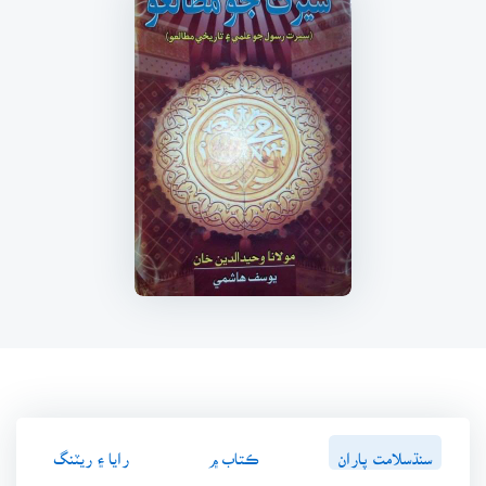
سنڌسلامت پاران
ڪتاب ۾
رايا ۽ ريٽنگ