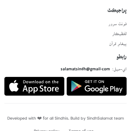
پراجيڪٽ
فونٽ سرور
لفظيڪار
پيغامِ قرآن
رابطو
اي-ميل:
salamatsindh@gmail.com
Developed with ❤️ for all Sindhis. Build by
SindhSalamat
team
Privacy policy
Terms of use