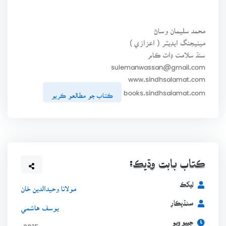
محمد سليمان وساڻ
مينيجنگ ايڊيٽر ( اعزازي )
سنڌ سلامت ڊاٽ ڪام
sulemanwassan@gmail.com
www.sindhsalamat.com
books.sindhsalamat.com
ڪتاب جو مطالعو ڪريو
ڪتاب بابت وڌيڪ:
ليکڪ
مولانا وحيدالدين خان
سنڌيڪار
يوسف هاشمي
ڇپيو ويو
2015