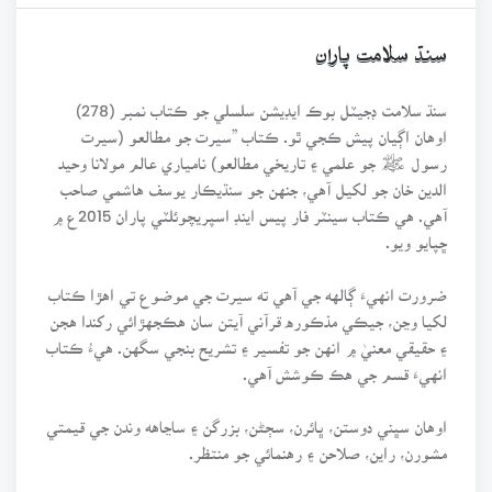
سنڌ سلامت پاران
سنڌ سلامت ڊجيٽل بوڪ ايڊيشن سلسلي جو ڪتاب نمبر (278)
اوهان اڳيان پيش ڪجي ٿو. ڪتاب ”سيرت جو مطالعو (سيرت
رسول ﷺ جو علمي ۽ تاريخي مطالعو) نامياري عالم مولانا وحيد
الدين خان جو لکيل آهي، جنهن جو سنڌيڪار يوسف هاشمي صاحب
آهي. هي ڪتاب سينٽر فار پيس اينڊ اسپريچوئلٽي پاران 2015ع ۾
ڇپايو ويو.
ضرورت انهيءَ ڳالهه جي آهي ته سيرت جي موضوع تي اهڙا ڪتاب
لکيا وڃن، جيڪي مذڪوره قرآني آيتن سان هڪجهڙائي رکندا هجن
۽ حقيقي معنيٰ ۾ انهن جو تفسير ۽ تشريح بنجي سگهن. هيءُ ڪتاب
انهيءَ قسم جي هڪ ڪوشش آهي.
اوهان سڀني دوستن، ڀائرن، سڄڻن، بزرگن ۽ ساڃاهه وندن جي قيمتي
مشورن، راين، صلاحن ۽ رهنمائي جو منتظر.