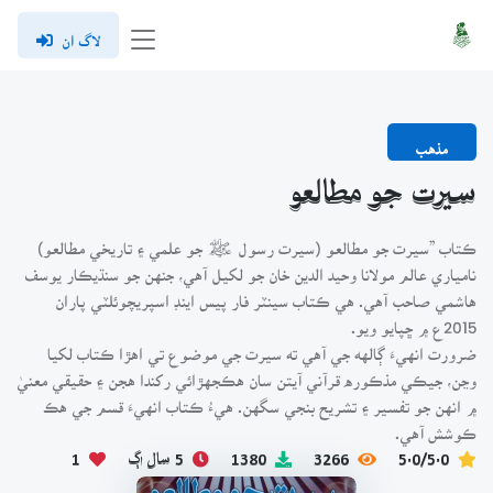
لاگ ان
مذهب
سيرت جو مطالعو
ڪتاب ”سيرت جو مطالعو (سيرت رسول ﷺ جو علمي ۽ تاريخي مطالعو)
نامياري عالم مولانا وحيد الدين خان جو لکيل آهي، جنهن جو سنڌيڪار يوسف
هاشمي صاحب آهي. هي ڪتاب سينٽر فار پيس اينڊ اسپريچوئلٽي پاران
2015ع ۾ ڇپايو ويو.
ضرورت انهيءَ ڳالهه جي آهي ته سيرت جي موضوع تي اهڙا ڪتاب لکيا
وڃن، جيڪي مذڪوره قرآني آيتن سان هڪجهڙائي رکندا هجن ۽ حقيقي معنيٰ
۾ انهن جو تفسير ۽ تشريح بنجي سگهن. هيءُ ڪتاب انهيءَ قسم جي هڪ
ڪوشش آهي.
5.0/5.0
3266
1380
5 سال اڳ
1