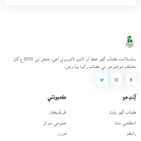
سنڌسلامت ڪتاب گهر ھڪ آن لائين لائبريري آھي، جنھن تي 2010ع کان
مختلف موضوعن تي ڪتاب رکيا پيا وڃن.
ڳنڍجو
ڪميونٽي
ڪتاب گهر بابت
طريقيڪار
انتظامي سَٿ
عمومي سوال
رابطو
فورم