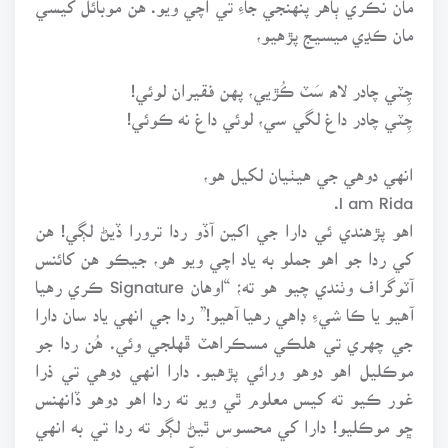
مان ڪڍي ميسيج پڙهيو،
چِٽي چادر لاھ سَٽ ڪُڙيي، پهن فقيران لوئي!
چِٽي چادر داغ لگي سي، لوئي داغ نه ڪوئي!
انهي دوهي جي هيٺيان لکيل هو،
I am Rida.
اهو پڙهندي ئي دارا جي اکين آڏو ردا ترورا ڏيڻ لڳي! هن
کي ردا جو اهو جملو به ياد اچي ويو هو، جيڪو هن کائنس
آٽوگراف وٺندي چيو هو ته؛ “اوهان Signature ڪري رهيا
آهيو يا ڪا شيءِ ڊاهي رهيا آهيو!” ردا جي انهي ياد سان دارا
جي چهري تي هلڪي مسڪراهٽ ڦهلجي وئي. هُن ردا جو
موڪليل اهو دوهو ورائي پڙهيو. دارا انهي دوهي تي ذرا
غور ڪيو ته کيس معلوم ٿي ويو ته ردا اهو دوهو ڏانهنس
ڇو موڪليو! دارا کي محسوس ٿيڻ لڳو ته ردا تي به انهي
پهرين ملاقات جو سحر اڃا طاري آهي. دارا اهو دوهو هڪ