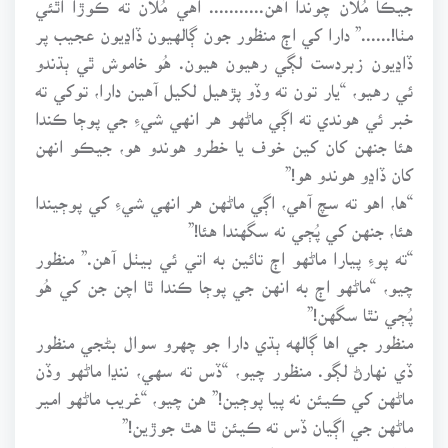
مٺا!......” دارا کي اڄ منظور جون ڳالهيون ڏاڍيون عجيب پر
ڏاڍيون زبردست لڳي رهيون هيون. هُو خاموش ٿي ٻڌندو
ئي رهيو، “يار تون ته وڏو پڙهيل لکيل آهين دارا، توکي ته
خبر ئي هوندي ته اڳي ماڻهو هر انهي شيءِ جي پوڄا ڪندا
هئا جنهن کان کين خوف يا خطرو هوندو هو، جيڪو انهن
کان ڏاڍو هوندو هو!”
“ها، اهو ته سچ آهي، اڳي ماڻهن هر انهي شيءِ کي پوڄيندا
هئا، جنهن کي پُڄي نه سگهندا هئا!”
“ته پوءِ پيارا ماڻهو اڄ تائين به اتي ئي بيٺل آهن.” منظور
چيو، “ماڻهو اڄ به انهن جي پوڄا ڪندا ٿا اچن جن کي هُو
پُڄي نٿا سگهن!”
منظور جي اها ڳالهه ٻڌي دارا جو چهرو سوال بڻجي منظور
ڏي نهارڻ لڳو. منظور چيو، “ڏس ته سهي، ننڍا ماڻهو وڏن
ماڻهن کي ڪيئن نه پيا پوڄين!” هن چيو، “غريب ماڻهو امير
ماڻهن جي اڳيان ڏس ته ڪيئن ٿا هٿ جوڙين!”
دارا حيراني وچان منظور جي منهن ۾ تڪيندو رهيو، هن