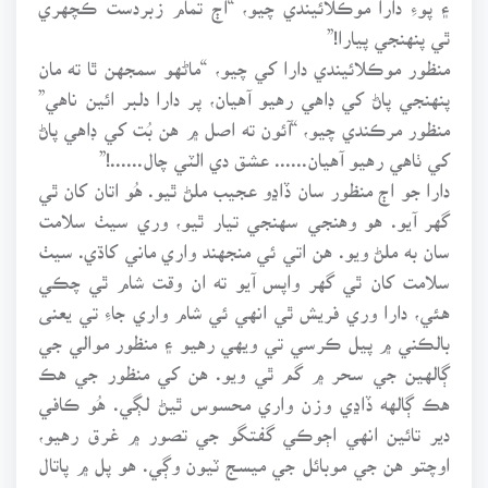
ٿي پنهنجي پيارا!”
منظور موڪلائيندي دارا کي چيو، “ماڻهو سمجهن ٿا ته مان
پنهنجي پاڻ کي ڊاهي رهيو آهيان، پر دارا دلبر ائين ناهي”
منظور مرڪندي چيو، “آئون ته اصل ۾ هن بُت کي ڊاهي پاڻ
کي ٺاهي رهيو آهيان...... عشق دي الٽي چال......!”
دارا جو اڄ منظور سان ڏاڍو عجيب ملڻ ٿيو. هُو اتان کان ٿي
گهر آيو. هو وهنجي سهنجي تيار ٿيو، وري سيٺ سلامت
سان به ملڻ ويو. هن اتي ئي منجهند واري ماني کاڌي. سيٺ
سلامت کان ٿي گهر واپس آيو ته ان وقت شام ٿي چڪي
هئي، دارا وري فريش ٿي انهي ئي شام واري جاءِ تي يعنى
بالڪني ۾ پيل ڪرسي تي ويهي رهيو ۽ منظور موالي جي
ڳالهين جي سحر ۾ گم ٿي ويو. هن کي منظور جي هڪ
هڪ ڳالهه ڏاڍي وزن واري محسوس ٿيڻ لڳي. هُو ڪافي
دير تائين انهي اڄوڪي گفتگو جي تصور ۾ غرق رهيو،
اوچتو هن جي موبائل جي ميسج ٽيون وڳي. هو پل ۾ پاتال
مان نڪري ٻاهر پنهنجي جاءِ تي اچي ويو. هن موبائل کيسي