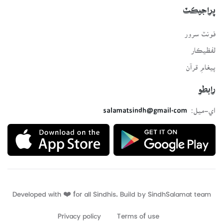
پراجيڪٽ
فونٽ سرور
لفظيڪار
پيغامِ قرآن
رابطو
اي-ميل:
salamatsindh@gmail.com
Developed with ❤️ for all Sindhis. Build by
SindhSalamat
team
Privacy policy
Terms of use