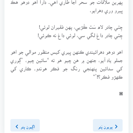
ڀيرو وري دهرايو،
چِٽي چادر لاھ سَٽ ڪُڙيي، پهن فقيران لوئي!
چِٽي چادر داغ لگي سي، لوئي داغ نه ڪوئي!
اهو دوهو دهرائيندي ڪنهن ڀيري کيس منظور موالي جو اهو
جملو ياد آيو، جنهن ۾ هن چيو هو ته “سائين چيو، ‘ڳوري
کي سدائين پنهنجي رنگ جو فڪر هوندو. ڪاري کي
ڪهڙو فڪر؟!’“
◙
پويون پَنو
اڳيون پنو