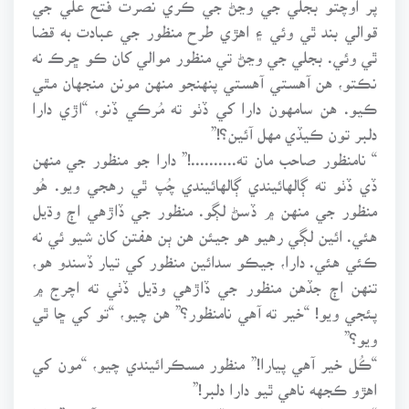
قوالي بند ٿي وئي ۽ اهڙي طرح منظور جي عبادت به قضا
ٿي وئي. بجلي جي وڃڻ تي منظور موالي کان ڪو ڇرڪ نه
نڪتو، هن آهستي آهستي پنهنجو منهن مونن منجهان مٿي
ڪيو. هن سامهون دارا کي ڏٺو ته مُرڪي ڏنو، “اڙي دارا
دلبر تون ڪيڏي مهل آئين؟!”
“ نامنظور صاحب مان ته..........!” دارا جو منظور جي منهن
ڏي ڏٺو ته ڳالهائيندي ڳالهائيندي چُپ ٿي رهجي ويو. هُو
منظور جي منهن ۾ ڏسڻ لڳو. منظور جي ڏاڙهي اڄ وڌيل
هئي. ائين لڳي رهيو هو جيئن هن ٻن هفتن کان شيو ئي نه
ڪئي هئي. دارا، جيڪو سدائين منظور کي تيار ڏسندو هو،
تنهن اڄ جڏهن منظور جي ڏاڙهي وڌيل ڏٺي ته اچرج ۾
پئجي ويو! “خير ته آهي نامنظور؟” هن چيو، “تو کي ڇا ٿي
ويو؟”
“ڪُل خير آهي پيارا!” منظور مسڪرائيندي چيو، “مون کي
اهڙو ڪجهه ناهي ٿيو دارا دلبر!”
“پوءِ يار اڄ تنهنجي هي ڏاڙهي ڇو وڌي پئي آهي؟” دارا