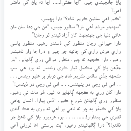
آهي!”
“ڪير آهي سائين ڪريم شاھ؟” دارا پڇيس.
“منهنجو مرشد آهي يار!” منظور چيس، “هن جي دعا سان مان
هاڻي دنيا جي جهنجهٽ کان آزاد ٿيندو ٿو وڃان!”
دارا حيراني وچان منظور کي ڏسندو رهيو. منظور پاسي
واري هوٽل واري کي چانهه جو چيو ۽ دارا جا وار ٺاهيندو
رهيو. دارا ڪجهه نه چيو، منظور موالي وري ڳالهايو، “يار
جڏهن پاڻ کي مڪمل تيار ڪري وٺندس ته پوءِ هي سڀ
ڪجهه ڇڏي سائين ڪريم شاھ جي درٻار ۾ هليو ويندس. . .
. . اتي ئي وڃي دم پٽيندس. . .. اتي ئي وڃي دم ڏيندس!”
دارا کان وري به ڪجهه ڳالهايو نه ٿيو، هُو ماٺ ئي رهيو.
منظور وري ڳالهائڻ شروع ڪيو، “ڏس پيارا، انسان چاهي
پاڻ کي ڪيڏو به ڇو نه ٺاهي پر آهي ته وري به هڪ گندي
قطري جي پيداوار!...... .. . . پوءِ هروڀرو پاڻ کي ٺاهڻ جو
فائدو!؟” دارا ڳالهائيندو رهيو، “بت پرستي اها ٿورئي آهي
جيڪا مُلان چوندا آهن........... اهي مُلان ته ڪوڙا اٿئي