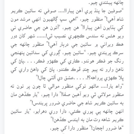
“صوفين جا پنڌ پري آهن پيارا!.... صوفي ته سائين ڪريم
شاھ آهي!” منظور چيو، “اهي سڀ ڳالهيون انهي مرشد مون
کي ٻڌايون آهن پيارا!” هن چيو، “آئون هن جي حاضري تي
ويو هئس ته سندس ڪچهري نصيب ٿي!...... شهر کان دور
هڪ ويراني ۾ سائين جي درٻار آهي!” منظور چانهه جي
سرڪ ڀريندي چيو، “سائين چيو، ڳوري کي سدائين پنهنجي
رنگ جو فڪر هوندو. ڪاري کي ڪهڙو فڪر. . . .پاڻ کي
ٺاهڻ وارو ته پيو ڇنڊ ڦوڪ ڪندو، پاڻ کي ڊاهڻ واري کي
ڀلا ڪهڙي پرواهه؟!. . . . .عشق دي اُلٽي چال!”
“واھ يار!.... ماڻهو توکي منظور موالي ٿا چون پر تون ته
منظور مولائي ٿي ويو آهين صفا!” دارا چيو، “يار ڪڏهن مان
به سائين ڪريم شاھ جي حاضري ضرور ڀريندس!”
انهن چانهه پي پوري ڪئي، دارا وري دهرايو، “يار سائين
ڪريم شاهه وٽ مان به ايندس ڪڏهن!”
“ها ضرور اچجان!” منظور دارا کي چيو.
۽ پوءِ دارا موڪلائيندي چيو، “اڄ تمام زبردست ڪچهري