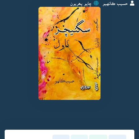
حسيب ڪانهيو
ڇاپو پھريون