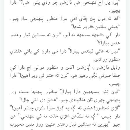
پڇيو.
“اها ته مون پاڻ ڇڏي آهي يار!” منظور پنهنجي ساءِ چيو،
“جيئي سائين ڪريم شاھ!”
دارا کي ڪجهه سمجهه نه آيو، “تون ته سدائين تيار رهندو
هئين پيارا؟”
“تيار ته هاڻي ٿيندس پيارا!” دارا جي وارن کي پاڻي هڻندي
منظور وراڻيو.
وڌيل ڏاڙهي ۽ ڳاڙهين اکين ۾ منظور موالي اڄ دارا کي
صفا صوفي لڳي رهيو هو. “تون ته ختم ٿي ويو آهين!” دارا
چيس.
“تون نٿو سمجهين دارا پيارا!” منظور پنهنجا مست وار
پنهنجي چهري تان هٽائيندي چيو، “عشق دي الٽي چال!”
“اڙي نامنظور! عشق ته اڳ به کوڙ سارا ڪري چڪو آهين!”
دارا چيس، “اڳ ته ڪڏهن اهڙي حالت نه ٿي تنهنجي!” هن
چيو، “پهرين ته سدائين تيار رهندو هئين، روز نئين محبوب
کي پاڻ وڻائڻ جي لاءِ پيو تيل ڦليل ڪندو هئين!”