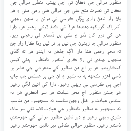
دڪان تي نصرت فتح علي جي قوالي هلي رهي هئي ۽ هو
پاڻ وار ٺاهڻ واري ڀڳل ڪرسي تي مونن ۾ منهن وجهي
‘تم اِک گورکهه دهندها هو!’ تي ڪنڌ ڌوڻي رهيو هو. دارا
هن کي دور کان ڏٺو ۽ ڪي پل ڏسندو ئي رهجي ويو.
منظور موالي جا زيتون جي تيل ۾ تر ٿيل وڏا ڪارا وار ڄڻ
ته محوِ رقص هئا! دارا اڳ جڏهن به ايندو هو ته گاڏي
منجهان لهندي ئي رڙ ڪري ‘منظور نامنظور’ چئي کيس
کيڪاريندو هو پر اڄ هن منظور کي مدهوشي جي عالم ۾
ڏسي اهڙو ڪجهه به نه ڪيو ۽ ان جي بر عڪس چپ چاپ
اچي ٻي ڪرسي تي ويهي رهيو. دارا کي ائين لڳي رهيو
هو جيئن منظور اڄ محوِ عبادت هو سو انڪري هن به
سندس عبادت ۾ خلل وجهڻ مناسب نه سمجهيو. هن مناسب
نه سمجهيو ته منظور نامنظور جي عبادت قضا ٿئي سو ماٺ
ڪري ويهي رهيو ۽ دير تائين منظور موالي کي جهومندي
ڏسندو رهيو. منظور موالي ڪافي دير تائين جهومندو رهيو
پر اوچتو بجلي جي وڃڻ جي ڪري نصرت فتح علي جي