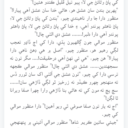
“پهرين بندن سان عشق هو، هاڻي خدا سان عشق آهي پيارا!”
منظور دارا جا وار ٺاهيندي چيو، “بندن کي پاڻ وڻائڻ جي لاءِ
پاڻ ٺاهڻو پوندو آهي، ۽ خدا کي پاڻ وڻائڻ جي لاءِ پاڻ ڊاهڻو
پوندو آهي دارا دلبر!....... عشق دي الٽي چال!”
منظور موالي جون ڳالهيون ٻڌي، دارا کي اڄ ڏاڍو تعجب
لڳي رهيو هو، منظور چيو، “اصل ۾ هي ڊهڻ ناهي دارا
پيارا!” هن چيو، “هي ئي ٺهڻ آهي درحقيقت!.... مگر تون نه
سمجهندين...... عشق دي الٽي چال!” منظور موالي ڪجهه
ترسي دارا کي چيو، “تون عشق جي اُلٽي اک سان ٿورو ڏس
ته منهنجو چهرو ڪيڏو نه زرخيز ٿو لڳي ڏاڙهي سان!......
سچ پچ ته مون کي ته هاڻي بنا ڏاڙهي وارا چهرا صفا ويرانا
ٿا لڳن!”
“اڄ ته يار تون صفا صوفي ٿي ويو آهين!” دارا منظور موالي
کي چيو.
“جيئي سائين ڪريم شاھ!” منظور موالي آئيني ۾ پنهنهجي
پاڻ جانچيندي چيو، “اڃا ڪٿي!..... اڃا ته پاڻ کي ٺاهڻو