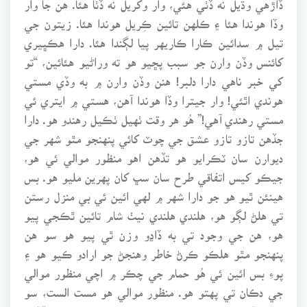
وڏا هوندا هئا ۽ ڪلهن تائين ڪِريل هوندا هئا. زيتون جي
تيل ۾ سدائين ڪارا ڪاريهر پيا لڳندا هئا. دارا هڪڀيري
کائنس وڏن وارن جو سبب پڇيو هو ته وراڻيو هئائين، “تو
کي خبر ناهي دارا دلبر! هنن وڏن وارن ۾ به وڏي مستي
هوندي اٿئي! وار جيترا وڏا هوندا آهن، هستي ۾ ايتري ئي
مستي رهندي آهي!” هُو هر وقت ٺهيل ٺڪيل رهندو هو. دارا
جڏهن تازو تازو عشق جي چوٽ کائي پنهنجو مٿو شهر جي
ديوارن سان ٽڪرايو هو تڏهن اهو منظور موالي ئي هو،
جيڪو کيس اتفاقي طرح سان سڀ کان پهرين مليو هو. بس
هينئن ٿيو هو جو دارا شهر ۾ لهي ائين ئي بي منزل رستن
تي هلڻ لڳو هو، هلندي هلندي نيٺ شام تائين ٿڪجي پيو
هو، هن جي وجود تي به ڏاڍو وزن ٿي پيو هو سو هن
پنهنجو مٿو هلڪو ڪرڻ خاطر وهنجڻ جو ارادو ڪيو هو ۽
پوءِ بس ائين ئي هُو حمام جي چڪر ۾ اچي منظور موالي
جي دڪان تي پهتو هو. منظور موالي هو مست الست، سو
کيس ڏسندي ئي شايد سُڃاڻي ويو جو وراڻيو هئائين، “ڏاڍو