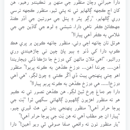
کان اڄ ڪجهه ڳالهايو ئي نه پئي ٿيو، منظور ڪجهه ترسي
وري ڳالهايو، “رڳو پٿر ۽ پتل جي مورتين جي آڏو ڪنڌ
جهڪائڻ ڪفر ناهي دارا، شيشي ۽ لوھ جي گاڏين جي جي
غلامي به ڪفر آهي پيارا!”
هوٽل تان چانهه اچي وئي. منظور چانهه ڪوپن ۾ ڀري هڪ
ڪوپ دارا کي ڏنو ۽ ٻيو پاڻ چپن تي چاڙهيندي وري
وراڻيو، “اهي مُلان ماڻهن کي دوزخ جا دڙڪا ڏئي ڊيڄاريندا
آهن.... چوندا آهن... دوزخ ڪڏهن به ڪونه ڀربو!” منظور
اهو چئي پنهنجي پيٽ ڏي آڱر ڪئي ۽ چوڻ لڳو، “هي آهي
دوزخ!..... هي دوزخ ڪڏهن به ڪونه ڀربو پيارا!”
دارا جو دماغ چرخ ٿيڻ لڳو. هن ڪڏهن تصور ئي نه ڪيو
هو ته منظور اهڙيون ڳالهيون ڳالهائي سگهي ٿو! “بُت جي
پوڄا حرام آهي!” منظور پنهنجي بدن تي هٿ ڦيري چيو،
“پيارا ان جو مطلب آهي ته هِن بُت جي پوڄا حرام آهي!”
“يار منظور تون ته واقعي صفا صوفي ٿي ويو آهين!” دارا
چانهه پيئندي چيو.