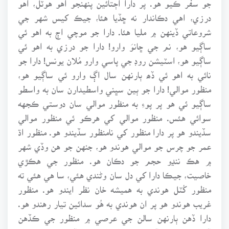
درزي، اهي دڪاندار نه ڇڏيا هئا، جيڪ کيس شهر جي
شروعاتي ڏينهن ۾ مليا هئا. دارا جو موچي اڄ به اهو ئي
ساڳيو هو، نم جي ڇانوَ وارو! دارا جو درزي به اهو ئي
ساڳيو هو، اسٽيشن روڊ جي پاسي وارو مُلان يونس! دارا جو
نائي به اهو ئي ڏھ ٻارنهن سال اڳ وارو ئي ساڳيو هو،
منظور موالي! دارا جو ٻين سڀني واسطيدارن سان به واسطو
ساڳيو ئي هو پر پوءِ به منظور موالي سان دوستي ڪجهه
سوائي هئس. منظور موالي کي هرڪو ئي منظور موالي
سڏيندو هو پر دارا منظور کي نامنظور سڏيندو هو. منظور اڌ
عمر جو چرس جو موالي هوندو هو، جنهن جو هن وڏي شهر
۾ هڪ ننڍو حجم جو دڪان هو. منظور جي هڪڙي
خاصيت، جيڪا دارا کي دل سان وڻندي هئي، سا هي هئي ته
منظور کُٽل هوندي به هميشه خان نظر ايندو هو. منظور
غريب هوندو هو پر ان هوندي به هُو سدائين تيار رهندو هو.
دارا ڏهن ٻارنهن سالن جي عرصي ۾ منظور جي ڪڏهن
ڏاڙهي وڌيل نه ڏٺي هئي، وار وکريل نه ڏٺا هئا. هن جا وار