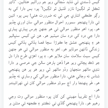
ٿڪل ٿو لڳين! تازو ڦٽيل ٿو لڳين!” پوءِ بس دارا کي به
رڳو هلڪي اشاري جي ئي ته ضرورت هئي! بس پوءِ ائين
ئي دارا پنهنجو سمورو احوال منظور موالي سان اوري ڇڏيو
هو. پوءِ اهو منظور موالي ئي هو جنهن چرس پياري پياري
دارا جي درد کي درد سان ميٽيو هو. هن ئي کيس سنڀاليو
هو ۽ پنهنجي عشق جا ڪوڙا سچا قصا ٻڌائي ٻڌائي کيس
زندگي ڏانهن موٽايو هو. اهو به منظور موالي ئي هو جنهن
کيس سيٺ سلامت سان ملايو هو. ۽ پوءِ اهڙي طرح دارا دل
جو ڌڪ پچائي ويو هو! ڏهن ٻارهن سالن جي عرصي ۾ دارا
ننڍي ماڻهو منجهان وڏو ماڻهو ٿي ويو هو پر هن پنهنجي
شناس نه وڃائي هئي. دارا منظور موالي کي وساري نه ڇڏيو
هو، هُو پنهنجا وار اڄ سوڌو منظور موالي کان ئي ٺهرائيندو
هو.
دارا اڄ تقريباً مهيني کن کان پوءِ منظور موالي وٽ وڃي
رهيو هو. دارا پنهنجي گاڏي تي نڪتو ۽ ڪجهه ئي منٽن ۾
منظور موالي جي دڪان تي اچي پهتو. منظور موالي جي