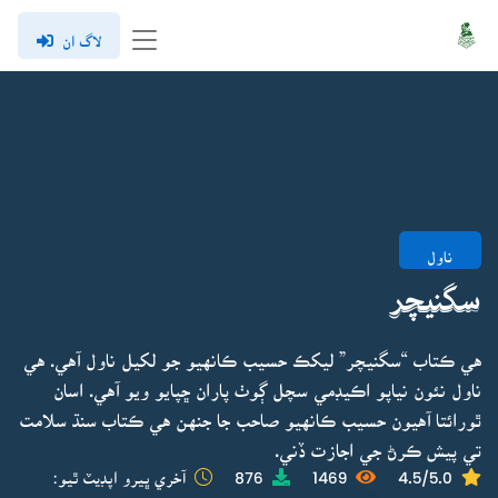
لاگ ان
ناول
سگنيچر
هي ڪتاب “سگنيچر” ليکڪ حسيب ڪانهيو جو لکيل ناول آهي. هي
ناول نئون نياپو اڪيڊمي سچل ڳوٺ پاران ڇپايو ويو آهي. اسان
ٿورائتا آهيون حسيب ڪانهيو صاحب جا جنهن هي ڪتاب سنڌ سلامت
تي پيش ڪرڻ جي اجازت ڏني.
4.5/5.0
1469
876
آخري ڀيرو اپڊيٽ ٿيو: