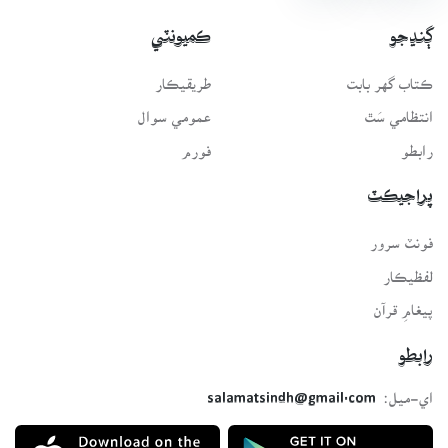
ڳنڍجو
ڪميونٽي
ڪتاب گهر بابت
طريقيڪار
انتظامي سَٿ
عمومي سوال
رابطو
فورم
پراجيڪٽ
فونٽ سرور
لفظيڪار
پيغامِ قرآن
رابطو
اي-ميل:
salamatsindh@gmail.com