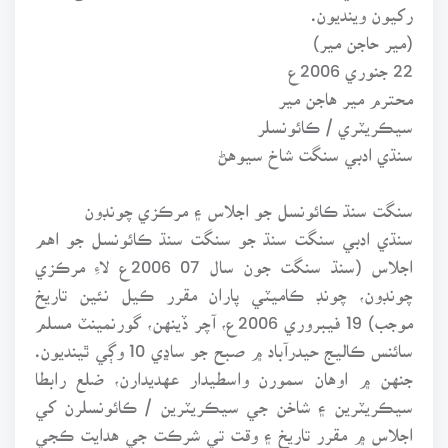
رکيون وينديون.
(مير حاجن مير)
22 جنوري 2006ع
محترم مير هاجن مير
سيڪريٽري / ڪائونسلر
سنڌي ادبي سنگت شاخ سيوهڻ
سنگت سنڌ ڪائونسل جو اجلاس ۽ مرڪزي چونڊون
سنڌي ادبي سنگت سنڌ جو سنگت سنڌ ڪائونسل جو اهم
اجلاس (سنڌ سنگت جون سال 07 2006ع لاءِ مرڪزي
چونڊون، چونڊ ڪاميٽي پاران مقرر ڪيل نئين تاريخ
موجب) 19 فيبروري 2006ع، آچر ڏينهن، گورنمينٽ مسلم
سائنس ڪاليج حيدرآباد ۾ صبح جو ساڍي 10 وڳي ٿينديون.
جنهن ۾ اوهان سمورن واسطيدار عهديدارن، ضلع رابطا
سيڪريٽرين ۽ شاخن جي سيڪريٽرين / ڪائونسلرن کي
اجلاس ۾ مقرر تاريخ ۽ وقت تي شرڪت جي هدايت ڪجي