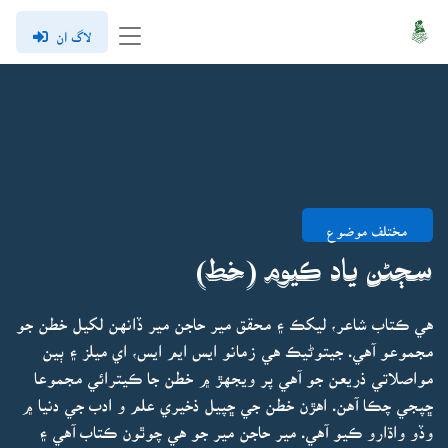
لاگ ان
مختلف موضوع
سڄڻن ياد ڪيوم (خط)
هي ڪتاب شاعر، ليکڪ ۽ محقق مير حاجن مير ڏانهن لکيل خطن جو
مجموعو آهي. جيتوڻيڪ هي زمانو ايس ايم ايس، اي ميلز ۽ ٻين
مواصلاتي ذريعن جو آهي پر ويجهڙ ۾ خطن جا ڪيترائي مجموعا
ڇپجي چڪا آهن. اهڙن خطن جي ڇپيل ذخيري علم و ادب جي دنيا ۾
وڏو واڌارو ڪيو آهي. مير حاجن مير جو هي چوٿون ڪتاب آهي ۽