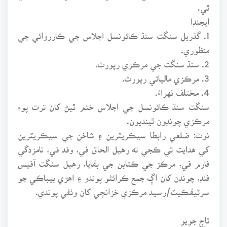
ٿي.
ايجنڊا
1. گذريل سنگت سنڌ ڪائونسل اجلاس جي ڪارروائي جي
منظوري.
2. سنڌ سنگت جي مرڪزي رپورٽ.
3. مرڪزي مالياتي رپورٽ.
4. مختلف ٺهراءُ.
سنگت سنڌ ڪائونسل جي اجلاس ختم ٿيڻ کان ترت پوءِ
مرڪزي چونڊون ٿينديون.
نوٽ: ضلعي رابطا سيڪريٽرين ۽ شاخن جي سيڪريٽرين
کي هدايت ٿي ڪجي ته رهيل الحاق في، وفد في، نامزدگي
فارم في، مرڪز جي ڪتابن جي بقايا، رهيل سنگت آفيس
فنڊ، چونڊن کان اڳ جمع ڪرائڻو پوندو ۽ اهڙي بيباڪي جو
سرٽيفڪيٽ/رسيد مرڪزي خزانچي کان وٺڻي پوندي.
تاج جويو