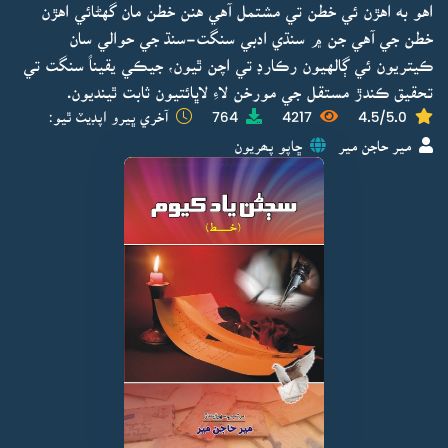
اهو به اهڙن ئي خطن تي مشتمل آهي هنن خطن مان گهڻائي اهڙن
خطن جي آهي جن ۾ سنڌي ادبي سنگت-سنڌ جي حوالي سان
ڪيتريون ئي ڳالهيون رڪارڊ تي اچن ٿيون، جيڪي يقيناً سنگت تي
تحقيق ڪندڙ مستقل جي مورخن لاءِ لاڀائتيون ثابت ٿينديون.
4.5/5.0
4217
764
آخري ڀيرو اپڊيٽ ٿيو:
مير حاجن مير
ڇاپو پھريون