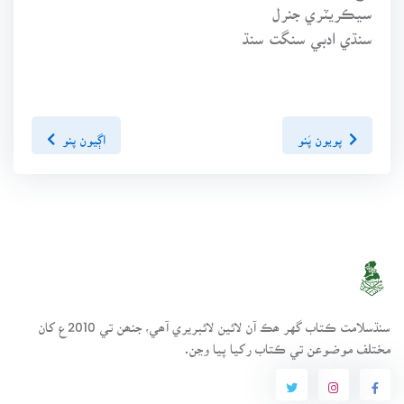
سيڪريٽري جنرل
سنڌي ادبي سنگت سنڌ
پويون پَنو
اڳيون پنو
سنڌسلامت ڪتاب گهر ھڪ آن لائين لائبريري آھي، جنھن تي 2010ع کان
مختلف موضوعن تي ڪتاب رکيا پيا وڃن.