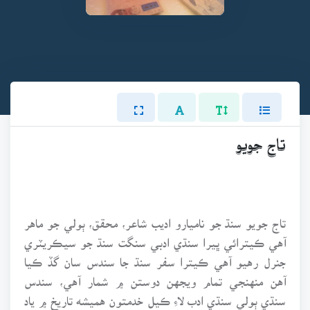
تاج جويو
تاج جويو سنڌ جو ناميارو اديب شاعر، محقق، ٻولي جو ماهر
آهي ڪيترائي ڀيرا سنڌي ادبي سنگت سنڌ جو سيڪريٽري
جنرل رهيو آهي ڪيترا سفر سنڌ جا سندس سان گڏ ڪيا
آهن منهنجي تمام ويجهن دوستن ۾ شمار آهي، سندس
سنڌي ٻولي سنڌي ادب لاءِ ڪيل خدمتون هميشه تاريخ ۾ ياد