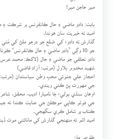
مير حاجن مير!
بابت: دادو ماضي ۽ حال ڪانفرنس ۾ شرڪت ۽ مقا
اميد ته خيريت سان هوندا.
جو 10 وڳي ”دادو ماضي ۽ حال ڪانفرنس“ ڪوٺائي پئي وڃي. ان موقعي تي مختلف ڪتابن:
دادو تعلقي جو ماضي ۽ حال (لاکڪ: محمد عرس”
شهيد مخدوم بلاول (مرتب: آزاد قاضي)
اعجاز علي جتوئي محبِ وطن سياستدان (مرتب: آ
جي مهورت پڻ ڪئي ويندي.
اوهان سنڌي ٻوليءَ جا ناميارا اديب، محقق، ش
جي فوٽو ڪاپي موڪلڻ جي عنايت ڪندا ته جيئن
ڪتاب ۾ شامل ڪري سگهجي.
اميد اٿم ته منهنجي گذارش کي مانائتي موٽ ڏين
خلوص مان