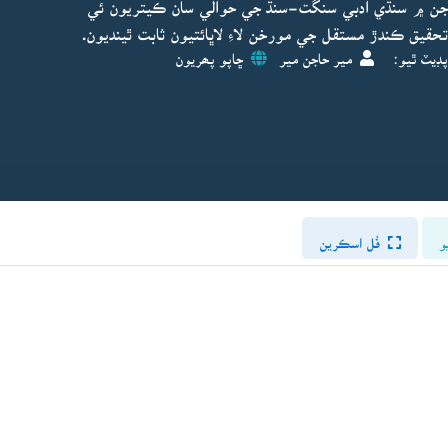
جن ۾ سنڌي ادبي سنگت-سنڌ جي حوالي سان ڪيتريون ئي
حقيق ڪندڙ مستقل جي مورخن لاءِ لاڀائتيون ثابت ٿينديون.
پڊيٽ ٿيو:
مير حاجن مير
ڇاپو پھريون
و
فُل اسڪرين