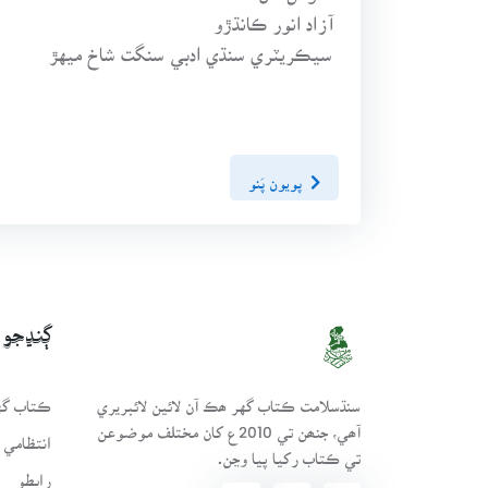
آزاد انور ڪانڌڙو
سيڪريٽري سنڌي ادبي سنگت شاخ ميهڙ
پويون پَنو
ڳنڍجو
سنڌسلامت ڪتاب گهر ھڪ آن لائين لائبريري
ڪتاب گهر
آھي، جنھن تي 2010ع کان مختلف موضوعن
انتظامي 
تي ڪتاب رکيا پيا وڃن.
رابطو