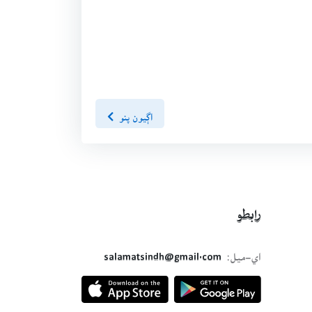
اڳيون پنو
رابطو
اي-ميل:
salamatsindh@gmail.com