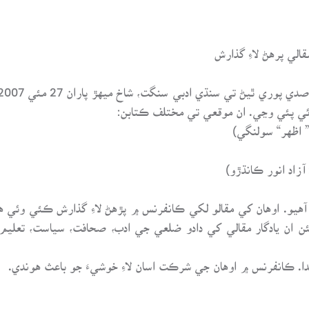
لي پرهڻ لاءِ گذارش
 اظهر“ سولنگي)
زاد انور ڪانڌڙو)
اعر آهيو. اوهان کي مقالو لکي ڪانفرنس ۾ پڙهڻ لاءِ گذارش ڪئي وئي
 ان يادگار مقالي کي دادو ضلعي جي ادب، صحافت، سياست، تعليم ۽
دا. ڪانفرنس ۾ اوهان جي شرڪت اسان لاءِ خوشيءَ جو باعث هوندي.