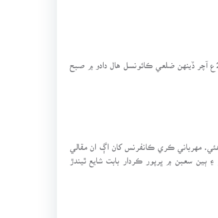
گذارش ته دادوءَ کي ضلع جو درجو ملڻ کي مُني صدي پوري ٿيڻ تي سنڌي ادبي سنگت، شاخ ميهڙ پاران 27 مئي 2007ع آچر ڏينهن ضلعي ڪائونسل هال دادو ۾ صبح
 هئي. مهرباني ڪري ڪانفرنس کان اڳ ان مقالي
 ٻين سعبن ۾ ڀرپور ڪردار بابت شايع ٿيندڙ