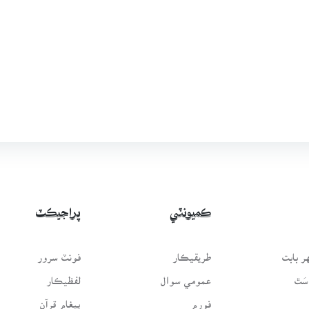
ڪميونٽي
پراجيڪٽ
 بابت
طريقيڪار
فونٽ سرور
سَٿ
عمومي سوال
لفظيڪار
فورم
پيغامِ قرآن