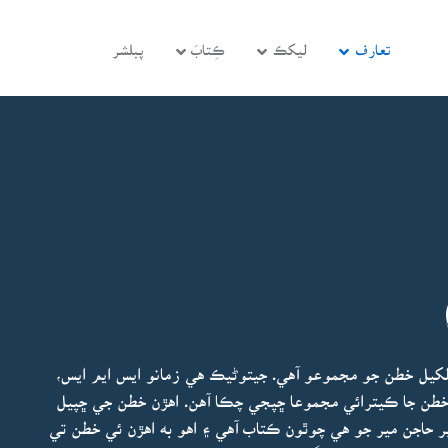
تعارف
ليکڪ
ڪِتابَ
پبلشر
لکيل خطن جو مجموعو آهي. جيتوڻيڪ هي زمانو ايس ايم ايس،
 خطن جا ڪيترائي مجموعا ڇپجي چڪا آهن. اهڙن خطن جي ڇپيل
ير حاجن مير جو هي چوٿون ڪتاب آهي ۽ اهو به اهڙن ئي خطن تي