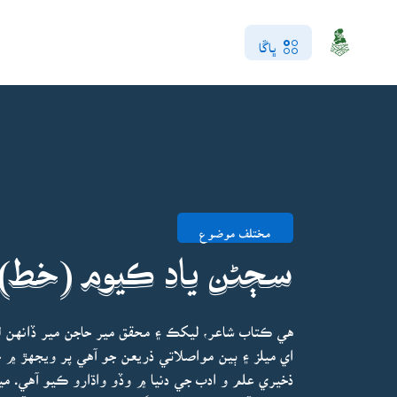
ڀاڱا
مختلف موضوع
سڄڻن ياد ڪيوم (خط)
هي ڪتاب شاعر، ليکڪ ۽ محقق مير حاجن مير ڏانهن 
اي ميلز ۽ ٻين مواصلاتي ذريعن جو آهي پر ويجهڙ ۾
ذخيري علم و ادب جي دنيا ۾ وڏو واڌارو ڪيو آهي. م