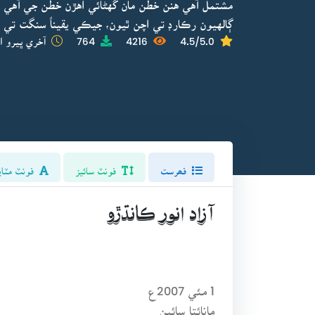
مشتمل آهي هنن خطن مان گهڻائي اهڙن خطن جي آهي 
ڳالهيون رڪارڊ تي اچن ٿيون، جيڪي يقيناً سنگت تي ت
4.5/5.0
4216
764
آخري ڀيرو ا
فھرست
فونٽ سائيز
فونٽ مٽاي
آزاد انور ڪانڌڙو
1 مئي 2007ع
مانائتا سائين