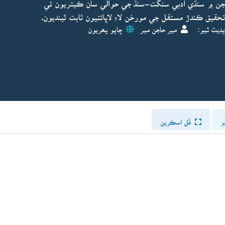
جن ۾ سنڌي ادبي سنگت-سنڌ جي حوالي سان ڪيتريون ئي
حقيق ڪندڙ مستقل جي مورخن لاءِ لاڀائتيون ثابت ٿينديون.
پڊيٽ ٿيو:
مير حاجن مير
ڇاپو پھريون
و
فُل اسڪرين