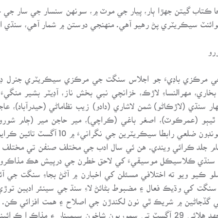
ا ڪتاب گيتن جهڙا ٻار، پيار جي موٽ ۾، سونهن سنسار جي سار جي
ائنٽ سيڪريٽري پڻ رهيو آهي. منهنجي دوستن ۾ شمار آهي، سنڌي ا
رو
 سنگت سنڌ جي مرڪزي باڊيءَ جو اجلاس سنگت جي مرڪزي سيڪريٽري جنر
، مهرالنساءِ لاڙڪ، خزانچي نبي بخش ناز، آڊيٽر بشير منگيءَ ک
ر سنڌي (لاڙڪاڻو) شمن لاشاري (دادو) زيب نظاماڻي (حيدرآباد)، عاج
 ٿيٻو (عمرڪوٽ)، اصغر باغي (ڪراچي)، مير حاجن مير (ڄام شورو
فيصلو ڪيو ويو ته سڄي سنڌ جي شاخن جون چو
تمام جلد ڪرائي ويندي. هن ئي سال ادب جي مختلف صنفن تي مختلف
۽ سنڌي ڪلاسيڪل موسيقيءَ کي لاحق خطرن جي درپيش هڪ مذاڪرو 
 ڪيو ويو ته اختلافي مسئلن کي اخبارن ۾ آڻڻ بجاءِ سنگت جي آئي
نگت کي وڌيڪ فعال ۽ مضبوط بڻائڻ لاءِ سنڌ جي سينئر اديبن توڙ
 گڏجاڻين ۾ شريڪ ٿي نون لکندڙن جي اصلاح ۽ همت افزائي ڪن. گڏ
کي قومي ٻوليءَ جو درجو ڏيارڻ لاءِ ڀرپور جدوجهد هلائي 29 آگسٽ تي سموريون شاخ