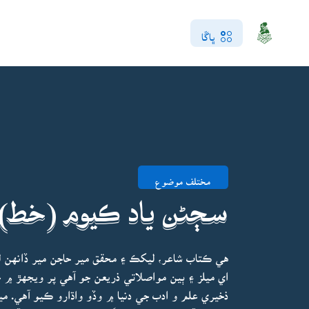
ڀاڱا
مختلف موضوع
سڄڻن ياد ڪيوم (خط)
هي ڪتاب شاعر، ليکڪ ۽ محقق مير حاجن مير ڏانهن 
اي ميلز ۽ ٻين مواصلاتي ذريعن جو آهي پر ويجهڙ ۾
ذخيري علم و ادب جي دنيا ۾ وڏو واڌارو ڪيو آهي. م