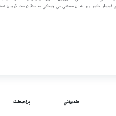
ي فيصلو ڪيو ويو ته ان مسئلي تي جيڪي به سنڌ دوست ڌريون عم
ڪميونٽي
پراجيڪٽ