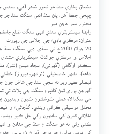
مشتاق بخاري سنڌ جو نامور شاعر آهي، سندس ج
ڇپجي چڪا آهن، پاڻ سنڌ ادبي سنگت سنڌ جو جو
محترم مير حاجن مير
رابطا سيڪريٽري سنڌي ادبي سنگت ضلع ڄامشو
عنوان: مرڪزي باڊيءَ جي اجلاس جي رپورٽ
20 جولاءِ 2010ع تي سنڌي ادبي
اجلاس ۾ مرڪزي جوائنٽ سيڪريٽري مشتاق بخاري
سڪندر اوڳاهي (گهوٽي)، سجاد ميمڻ (ٺٽو)، ملها
شاهه)، مظهر خاصخيلي (نوشهروفيروز) خطائي
گهرجن پوري ٿيڻ کانپوءِ سنگت جي پلاٽ تي 
جي سکيا لاءِ عملي ڪوششون ڪيون وينديون 
محفل موسيقي ڪرائي ويندي. گڏجاڻيءَ ۾ فيصلو
اخلاقي قدرن کي سامهون رکي حل ڪيو ويندو. س
ڪئي وئي ته هو سنگت ۽ سنڌ جي مفادن ۾ ادبي