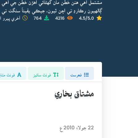
مشتمل آهي هنن خطن مان گهڻائي اهڙن خطن جي آهي 
ڳالهيون رڪارڊ تي اچن ٿيون، جيڪي يقيناً سنگت تي ت
4.5/5.0
4216
764
آخري ڀيرو ا
فھرست
فونٽ سائيز
فونٽ مٽاي
مشتاق بخاري
22 جولاءِ 2010ع