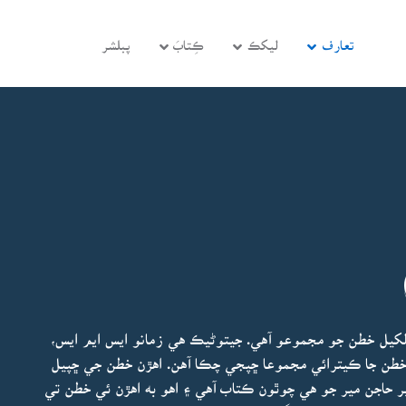
تعارف
ليکڪ
ڪِتابَ
پبلشر
لکيل خطن جو مجموعو آهي. جيتوڻيڪ هي زمانو ايس ايم ايس،
 خطن جا ڪيترائي مجموعا ڇپجي چڪا آهن. اهڙن خطن جي ڇپيل
ير حاجن مير جو هي چوٿون ڪتاب آهي ۽ اهو به اهڙن ئي خطن تي