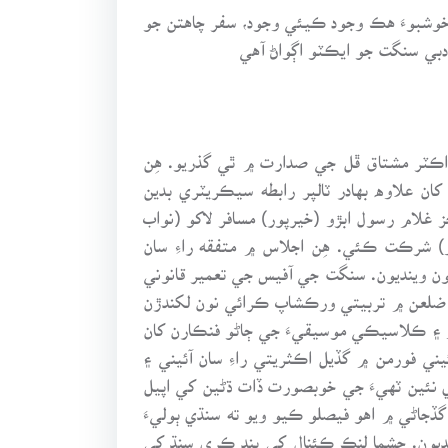
 خوشبوءَ هڪ وجود ڪيئي وجود، سفر چاهتن جو
دبي سنگت جو ايڪٽو اڳواڻ آهي
ل ڊاڪٽر مشتاق ڦل جي صدارت ۾ ٿي گذريو. هِن
ان علاوه بهادر ٽالپر رابطه سيڪريٽري بدين
ز غلام رسول ابڙو (خيرپور) مسافر لاکو (نواب
) شرڪت ڪئي. هِن اجلاس ۾ متفقه راءِ سان
نڊون ضلعي رابطا سيڪريٽرين جي نگرانيءَ ۾ 10 آگسٽ تائين ڪرايون وينديون. سنگت جي آفيس جي تعمير قانوني
 ضلعن ۾ تربيتي ورڪشاپ ڪرائي نون لکندڙن
۽ ڪلاسيڪي موسيقيءَ جي ڄاڻو فنڪارن کان
ني فورمن ۾ گڏيل اڪثريتي راءِ سان آئيني ۽
ي نئين ٽهيءَ جي خوبصورت ڏات ڌڻين کي اپيل
جاڻي ۾ اهو فيصلو ڪيو ويو ته سنڌي ٻوليءَ
ون سيمينار ۽ مذاڪرا ڪرائينديون. چشما لنڪ ڪئنال کي بند ڪري سنڌ کي