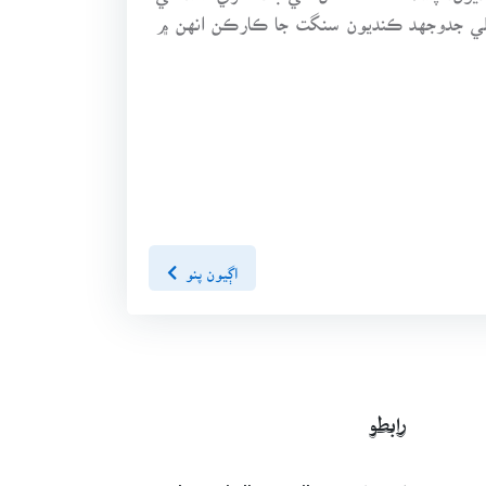
لي جدوجهد ڪنديون سنگت جا ڪارڪن انهن ۾
اڳيون پنو
رابطو
اي-ميل: