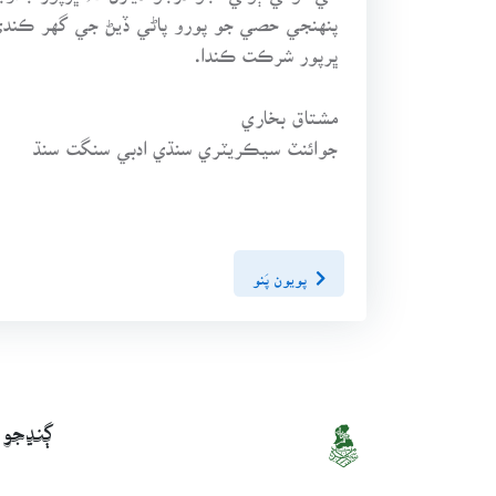
پنهنجي حصي جو پورو پاڻي ڏيڻ جي گهر ڪند
ڀرپور شرڪت ڪندا.
مشتاق بخاري
جوائنٽ سيڪريٽري سنڌي ادبي سنگت سنڌ
پويون پَنو
ڳنڍجو