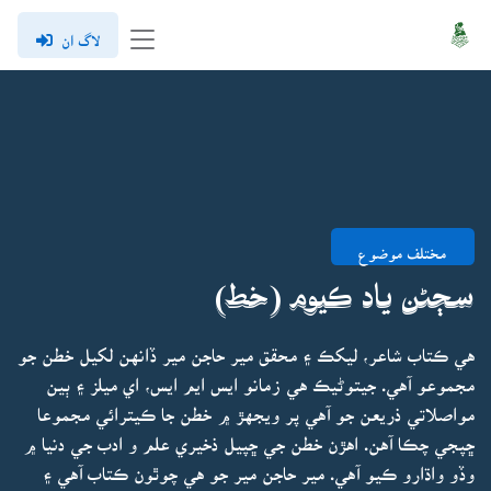
لاگ ان
مختلف موضوع
سڄڻن ياد ڪيوم (خط)
هي ڪتاب شاعر، ليکڪ ۽ محقق مير حاجن مير ڏانهن لکيل خطن جو
مجموعو آهي. جيتوڻيڪ هي زمانو ايس ايم ايس، اي ميلز ۽ ٻين
مواصلاتي ذريعن جو آهي پر ويجهڙ ۾ خطن جا ڪيترائي مجموعا
ڇپجي چڪا آهن. اهڙن خطن جي ڇپيل ذخيري علم و ادب جي دنيا ۾
وڏو واڌارو ڪيو آهي. مير حاجن مير جو هي چوٿون ڪتاب آهي ۽