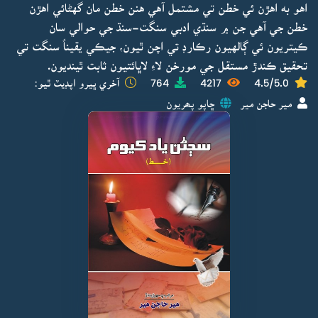
اهو به اهڙن ئي خطن تي مشتمل آهي هنن خطن مان گهڻائي اهڙن
خطن جي آهي جن ۾ سنڌي ادبي سنگت-سنڌ جي حوالي سان
ڪيتريون ئي ڳالهيون رڪارڊ تي اچن ٿيون، جيڪي يقيناً سنگت تي
تحقيق ڪندڙ مستقل جي مورخن لاءِ لاڀائتيون ثابت ٿينديون.
4.5/5.0
4217
764
آخري ڀيرو اپڊيٽ ٿيو:
مير حاجن مير
ڇاپو پھريون