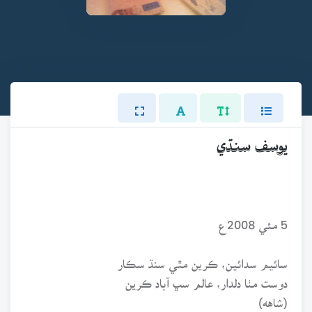
يوسف سنڌي
5 مئي 2008ع
سائيم سدائين، ڪرين مٿي سنڌ سڪار
دوست مٺا دلدار، عالم سڀ آباد ڪرين
(شاهه)