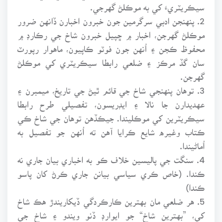
سيڪريٽريءَ کي به موڪلڻ گهرجي.
2. پنهنجن ادبي سرگرمين جون خبرون اخبارن ڏانهن ضرور
موڪلڻ گهرجن، اخبار ۾ ڇپيل خبرون شاخ جي رڪارڊ ۾
محفوظ ڪجن ۽ اُنهن جون فوٽو ڪاپيون، ماهوار رپورٽ
سان گڏ مرڪز ۽ ضلعي رابطا سيڪريٽري کي موڪلڻ
گهرجن.
3. توهان پنهنجي شاخ جي قائم ٿيڻ جي تاريخ، ميمبرن ۽
عهديدارن جا نالا ۽ ايڊريسون، تفصيلي طرح رابطا
سيڪريٽرين کي موڪليندا. جيڪڏهن توهان جي شاخ ڪي
ڪتاب وغيره شايع ڪرايا آهن ته اُنهن جو تفصيل به
اُماڻيندا.
4. سنگت جي پاليسين خلاف ڪو به اخباري بيان جاري نه
ڪندا. (خاص ڪري سياسي بيانن جاري ڪرڻ کان پاسو
ڪندا)
5. هر ضلعي مان بهترين ڪارڪردگي ڏيکاريندڙ هڪ شاخ
کي، ”بهترين شاخ“ جو ايوارڊ ڏنو ويندو ۽ شاخ جي