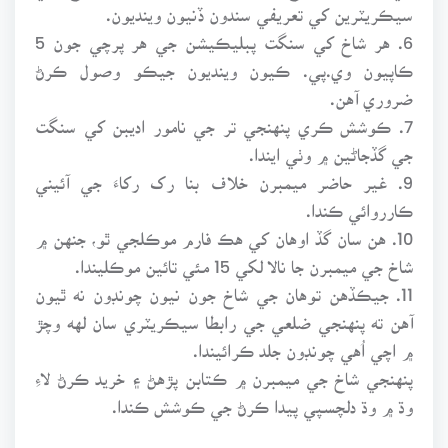
سيڪريٽرين کي تعريفي سندون ڏنيون وينديون.
6. هر شاخ کي سنگت پبليڪيشن جي هر پرچي جون 5
ڪاپيون وي.پي. ڪيون وينديون جيڪو وصول ڪرڻ
ضروري آهن.
7. ڪوشش ڪري پنهنجي تر جي نامور اديبن کي سنگت
جي گڏجاڻين ۾ وٺي ايندا.
9. غير حاضر ميمبرن خلاف بنا رک رکاءَ جي آئيني
ڪارروائي ڪندا.
10. هن سان گڏ اوهان کي هڪ فارم موڪلجي ٿو، جنهن ۾
شاخ جي ميمبرن جا نالا لکي 15 مئي تائين موڪليندا.
11. جيڪڏهن توهان جي شاخ جون نيون چونڊون نه ٿيون
آهن ته پنهنجي ضلعي جي رابطا سيڪريٽري سان لهه وچڙ
۾ اچي اُهي چونڊون جلد ڪرائيندا.
پنهنجي شاخ جي ميمبرن ۾ ڪتابن پڙهڻ ۽ خريد ڪرڻ لاءِ
وڌ ۾ وڌ دلچسپي پيدا ڪرڻ جي ڪوشش ڪندا.