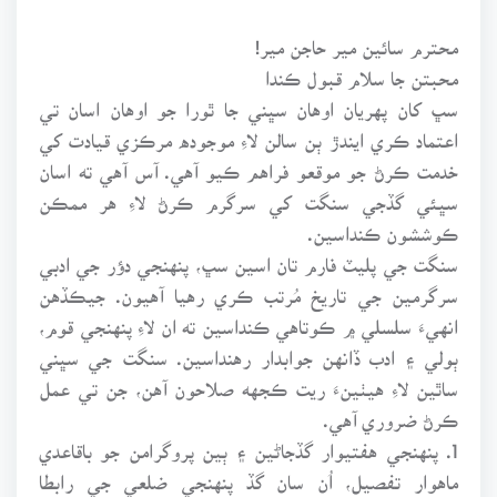
محترم سائين مير حاجن مير!
محبتن جا سلام قبول ڪندا
سڀ کان پهريان اوهان سڀني جا ٿورا جو اوهان اسان تي
اعتماد ڪري ايندڙ ٻن سالن لاءِ موجوده مرڪزي قيادت کي
خدمت ڪرڻ جو موقعو فراهم ڪيو آهي. آس آهي ته اسان
سڀئي گڏجي سنگت کي سرگرم ڪرڻ لاءِ هر ممڪن
ڪوششون ڪنداسين.
سنگت جي پليٽ فارم تان اسين سڀ، پنهنجي دؤر جي ادبي
سرگرمين جي تاريخ مُرتب ڪري رهيا آهيون. جيڪڏهن
انهيءَ سلسلي ۾ ڪوتاهي ڪنداسين ته ان لاءِ پنهنجي قوم،
ٻولي ۽ ادب ڏانهن جوابدار رهنداسين. سنگت جي سڀني
ساٿين لاءِ هيٺينءَ ريت ڪجهه صلاحون آهن، جن تي عمل
ڪرڻ ضروري آهي.
1. پنهنجي هفتيوار گڏجاڻين ۽ ٻين پروگرامن جو باقاعدي
ماهوار تفصيل، اُن سان گڏ پنهنجي ضلعي جي رابطا