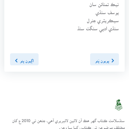
نيڪ تمنائن سان
يوسف سنڌي
سيڪريٽري جنرل
سنڌي ادبي سنگت سنڌ
پويون پَنو
اڳيون پنو
سنڌسلامت ڪتاب گهر ھڪ آن لائين لائبريري آھي، جنھن تي 2010ع کان
مختلف موضوعن تي ڪتاب رکيا پيا وڃن.