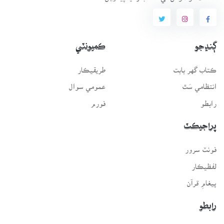
ڳنڍجو
ڪميونٽي
ڪتاب گهر بابت
طريقيڪار
انتظامي سَٿ
عمومي سوال
رابطو
فورم
پراجيڪٽ
فونٽ سرور
لفظيڪار
پيغامِ قرآن
رابطو
اي-ميل: