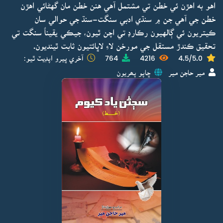
اهو به اهڙن ئي خطن تي مشتمل آهي هنن خطن مان گهڻائي اهڙن
خطن جي آهي جن ۾ سنڌي ادبي سنگت-سنڌ جي حوالي سان
ڪيتريون ئي ڳالهيون رڪارڊ تي اچن ٿيون، جيڪي يقيناً سنگت تي
تحقيق ڪندڙ مستقل جي مورخن لاءِ لاڀائتيون ثابت ٿينديون.
4.5/5.0
4216
764
آخري ڀيرو اپڊيٽ ٿيو:
مير حاجن مير
ڇاپو پھريون