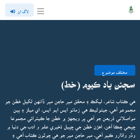
لاگ ان
مختلف موضوع
سڄڻن ياد ڪيوم (خط)
هي ڪتاب شاعر، ليکڪ ۽ محقق مير حاجن مير ڏانهن لکيل خطن جو
مجموعو آهي. جيتوڻيڪ هي زمانو ايس ايم ايس، اي ميلز ۽ ٻين
مواصلاتي ذريعن جو آهي پر ويجهڙ ۾ خطن جا ڪيترائي مجموعا
ڇپجي چڪا آهن. اهڙن خطن جي ڇپيل ذخيري علم و ادب جي دنيا ۾
وڏو واڌارو ڪيو آهي. مير حاجن مير جو هي چوٿون ڪتاب آهي ۽