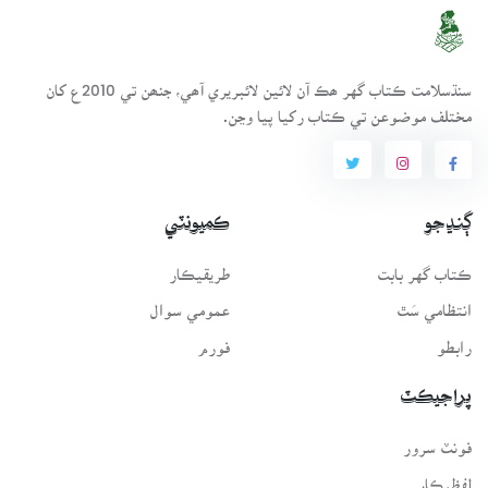
سنڌسلامت ڪتاب گهر ھڪ آن لائين لائبريري آھي، جنھن تي 2010ع کان
مختلف موضوعن تي ڪتاب رکيا پيا وڃن.
ڳنڍجو
ڪميونٽي
ڪتاب گهر بابت
طريقيڪار
انتظامي سَٿ
عمومي سوال
رابطو
فورم
پراجيڪٽ
فونٽ سرور
لفظيڪار