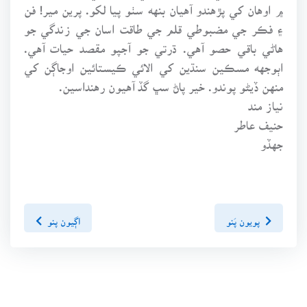
۾ اوهان کي پڙهندو آهيان بنهه سٺو پيا لکو. پرين مير! فن
۽ فڪر جي مضبوطي قلم جي طاقت اسان جي زندگي جو
هاڻي باقي حصو آهي. ڌرتي جو آجپو مقصد حيات آهي.
اٻوجهه مسڪين سنڌين کي الائي ڪيستائين اوجاڳن کي
منهن ڏيڻو پوندو. خير پاڻ سڀ گڏ آهيون رهنداسين.
نياز مند
حنيف عاطر
جهڏو
پويون پَنو
اڳيون پنو