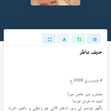
حنيف عاطر
4 فيبروري 2006ع
محترم مير حاجن مير!
اميد ته خوش هوندا
ڊگهو عرصو ٿي ويو، اوهان الائي ڇو رابطي ۾ ناهيو. امرتا