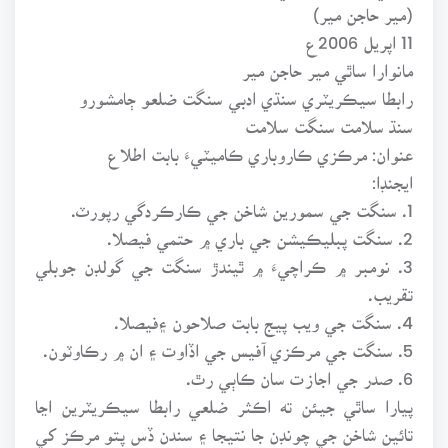
(مير حاجن مير)
11 اپريل 2006ع
مانوارا ساٿي مير حاجن مير
رابطا سيڪريٽري سنڌي ادبي سنگت ضلعو ڄامشورو
سنڌ سلامت سنگت سلامت
عنوان: مرڪزي ڪاروباري ڪاميٽيءَ بابت اطلاع
ايجنڊا:
1. سنگت جي سمورين شاخن جي ڪارڪردگي رپورٽ.
2. سنگت پبليڪيشن جي باري ۾ حتمي فيصلا.
3. نومبر ۾ ڪراچيءَ ۾ ٿيندڙ سنگت جي گولڊن جوبلي
تقريب.
4. سنگت جي ويب پيج بابت صلاحون ۽فيصلا.
5. سنگت جي مرڪزي آفيس جي اڏاوت ۽ ان ۾ رڪاوٽون.
6. صدر جي اجازت سان ڪاٻي رٿ.
پيارا ساٿي جيئن ته اڪثر ضلعي رابطا سيڪريٽرين اڃا
تائين شاخن جي چونڊن جا نتيجا ۽ سندن ڏس پتو مرڪز کي