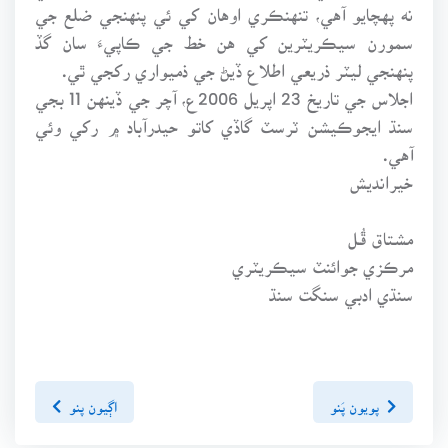
نه پهچايو آهي، تنهنڪري اوهان کي ئي پنهنجي ضلع جي
سمورن سيڪريٽرين کي هن خط جي ڪاپيءَ سان گڏ
پنهنجي ليٽر ذريعي اطلاع ڏيڻ جي ذميواري رکجي ٿي.
اجلاس جي تاريخ 23 اپريل 2006ع، آچر جي ڏينهن 11 بجي
سنڌ ايجوڪيشن ٽرسٽ گاڏي کاتو حيدرآباد ۾ رکي وئي
آهي.
خيرانديش
مشتاق ڦُـل
مرڪزي جوائنٽ سيڪريٽري
سنڌي ادبي سنگت سنڌ
پويون پَنو
اڳيون پنو