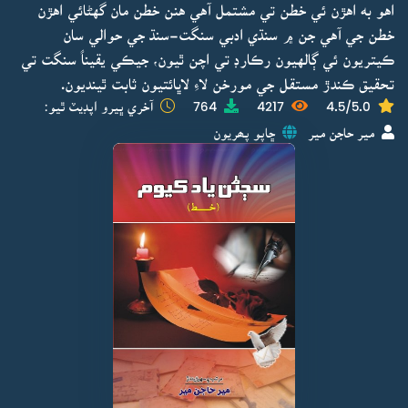
اهو به اهڙن ئي خطن تي مشتمل آهي هنن خطن مان گهڻائي اهڙن
خطن جي آهي جن ۾ سنڌي ادبي سنگت-سنڌ جي حوالي سان
ڪيتريون ئي ڳالهيون رڪارڊ تي اچن ٿيون، جيڪي يقيناً سنگت تي
تحقيق ڪندڙ مستقل جي مورخن لاءِ لاڀائتيون ثابت ٿينديون.
4.5/5.0
4217
764
آخري ڀيرو اپڊيٽ ٿيو:
مير حاجن مير
ڇاپو پھريون