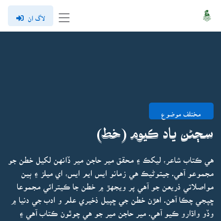
لاگ ان
مختلف موضوع
سڄڻن ياد ڪيوم (خط)
هي ڪتاب شاعر، ليکڪ ۽ محقق مير حاجن مير ڏانهن لکيل خطن جو
مجموعو آهي. جيتوڻيڪ هي زمانو ايس ايم ايس، اي ميلز ۽ ٻين
مواصلاتي ذريعن جو آهي پر ويجهڙ ۾ خطن جا ڪيترائي مجموعا
ڇپجي چڪا آهن. اهڙن خطن جي ڇپيل ذخيري علم و ادب جي دنيا ۾
وڏو واڌارو ڪيو آهي. مير حاجن مير جو هي چوٿون ڪتاب آهي ۽