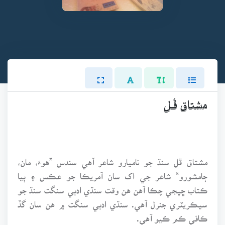
مشتاق ڦُـل
مشتاق ڦل سنڌ جو ناميارو شاعر آهي سندس ”هوءَ، مان،
ڄامشورو“ شاعر جي اک سان آمريڪا جو عڪس ۽ ٻيا
ڪتاب ڇپجي چڪا آهن هن وقت سنڌي ادبي سنگت سنڌ جو
سيڪريٽري جنرل آهي. سنڌي ادبي سنگت ۾ هن سان گڏ
ڪافي ڪم ڪيو آهي.