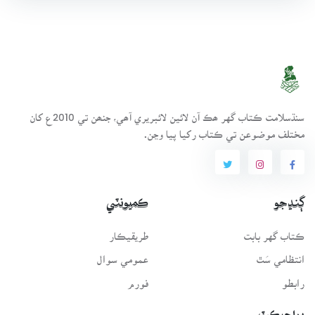
سنڌسلامت ڪتاب گهر ھڪ آن لائين لائبريري آھي، جنھن تي 2010ع کان
مختلف موضوعن تي ڪتاب رکيا پيا وڃن.
ڳنڍجو
ڪميونٽي
ڪتاب گهر بابت
طريقيڪار
انتظامي سَٿ
عمومي سوال
رابطو
فورم