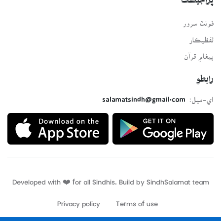
پراجيڪٽ
فونٽ سرور
لفظيڪار
پيغامِ قرآن
رابطو
اي-ميل:
salamatsindh@gmail.com
Developed with ❤️ for all Sindhis. Build by
SindhSalamat
team
Privacy policy
Terms of use