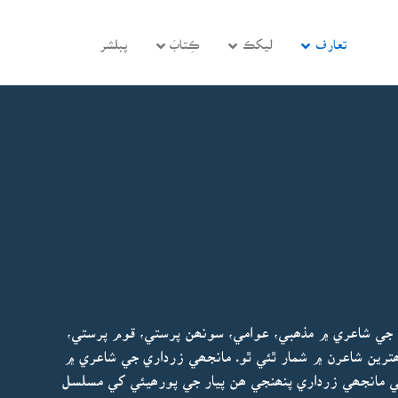
تعارف
ليکڪ
ڪِتابَ
پبلشر
ي جي شاعري ۾ مذھبي، عوامي، سونھن پرستي، قوم پرستي،
ترين شاعرن ۾ شمار ٿئي ٿو. مانجھي زرداري جي شاعري ۾
مانجھي زرداري پنھنجي ھن پيار جي پورھيئي کي مسلسل