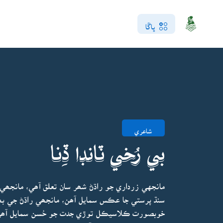
ڀاڱا
شاعري
بي رُخي ٽانڊا ڏِنا
مانجهي زرداري جو راڌڻ شھر سان تعلق آھي، مانجھ
سنڌ پرستي جا عڪس سمايل آھن، مانجھي راڌڻ جي بھ
خوبصورت ڪلاسيڪل توڙي جدت جو حُسن سمايل آھي 