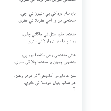
پاڻ سان درد کي ڀي وٺيون ٿي اچي،
منھنجي من ۾ اچي ڪربلا ٿي ڪري.
منھنجا جذبا ستل ٿي جاڳائي ڇڏي،
روز پيدا نئوان ولولا ٿي ڪري.
ھاڻي منھنجي رھي ڪانه آ پوءِ ڀي،
پنھنجي چيچن ۾ منھنجا ڇلا ٿي ڪري.
مان ته مايوس ”مانجھي“ ٿو ھردم رھان،
ھو ھماليا جيان حوصلا ٿي ڪري.
