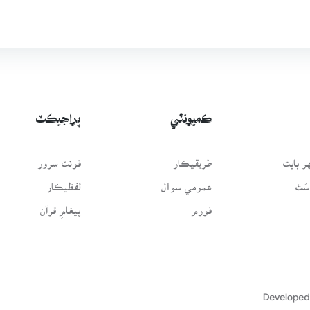
ڪميونٽي
پراجيڪٽ
 بابت
طريقيڪار
فونٽ سرور
سَٿ
عمومي سوال
لفظيڪار
فورم
پيغامِ قرآن
Developed 