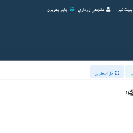
پڊيٽ ٿيو:
مانجھي زرداري
ڇاپو پھريون
و
فُل اسڪرين
ي،