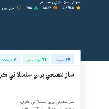
سچائي سان ڪري رھيو آھي.
4.5/5.0
6027
796
آخري ڀيرو ا
فھرست
فونٽ سائيز
فونٽ مٽاي
سارَ تنھنجي پرين سلسلا ٿي ڪر
سارَ تنھنجي پرين سلسلا ٿي ڪري،
منھنجي سوچن اندر ٿرٿلا ٿي ڪري،