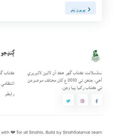
پويون پَنو
ڳنڍجو
سنڌسلامت ڪتاب گهر ھڪ آن لائين لائبريري
ڪتاب گهر
آھي، جنھن تي 2010ع کان مختلف موضوعن
انتظامي 
تي ڪتاب رکيا پيا وڃن.
رابطو
with ❤️ for all Sindhis. Build by
SindhSalamat
team