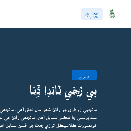
ڀاڱا
شاعري
بي رُخي ٽانڊا ڏِنا
مانجهي زرداري جو راڌڻ شھر سان تعلق آھي، مانجھ
سنڌ پرستي جا عڪس سمايل آھن، مانجھي راڌڻ جي بھ
خوبصورت ڪلاسيڪل توڙي جدت جو حُسن سمايل آھي 