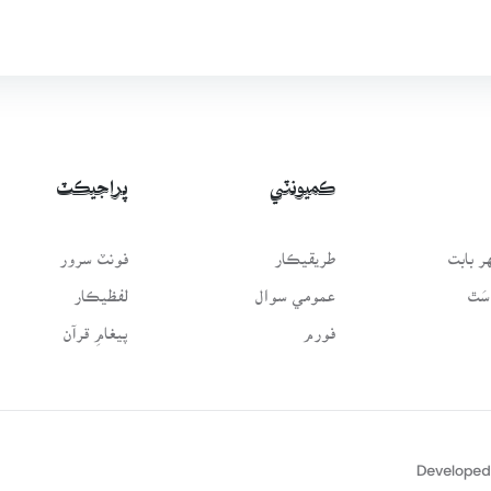
ڪميونٽي
پراجيڪٽ
 بابت
طريقيڪار
فونٽ سرور
سَٿ
عمومي سوال
لفظيڪار
فورم
پيغامِ قرآن
Developed 