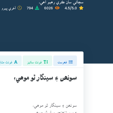
سچائي سان ڪري رھيو آھي.
4.5/5.0
6026
794
آخري ڀيرو ا
فھرست
فونٽ سائيز
فونٽ مٽاي
سونھن ۽ سينگار ٿو موھي،
سونھن ۽ سينگار ٿو موھي،
۽ ٻيو تنھنجو پيار ٿو موھي.