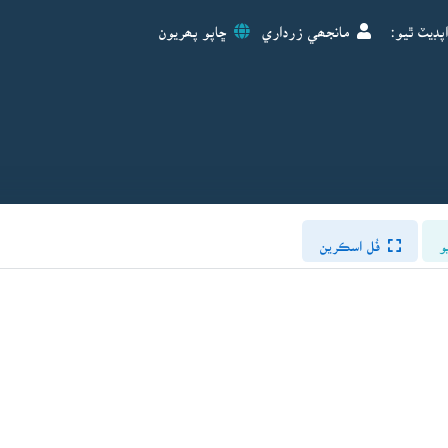
پڊيٽ ٿيو:
مانجھي زرداري
ڇاپو پھريون
و
فُل اسڪرين