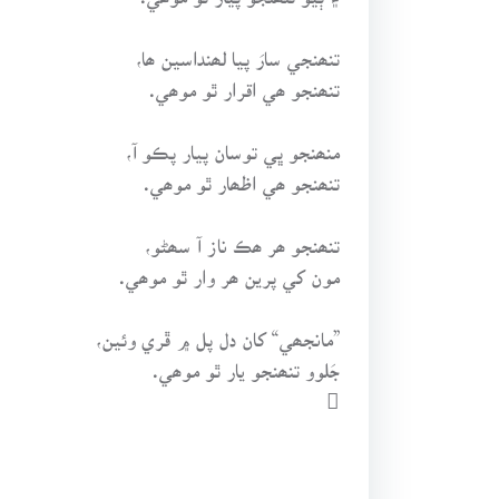
تنھنجي سارَ پيا لھنداسين ھا،
تنھنجو ھي اقرار ٿو موھي.
منھنجو ڀي توسان پيار پڪو آ،
تنھنجو ھي اظھار ٿو موھي.
تنھنجو ھر ھڪ ناز آ سھڻو،
مون کي پرين ھر وار ٿو موھي.
”مانجھي“ کان دل پل ۾ ڦري وئين،
جَلوو تنھنجو يار ٿو موھي.
