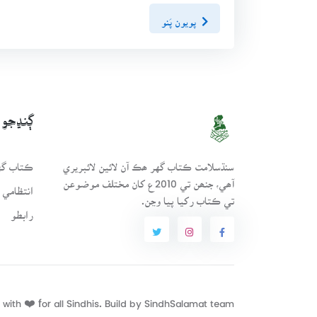
پويون پَنو
ڳنڍجو
سنڌسلامت ڪتاب گهر ھڪ آن لائين لائبريري
ڪتاب گهر
آھي، جنھن تي 2010ع کان مختلف موضوعن
انتظامي 
تي ڪتاب رکيا پيا وڃن.
رابطو
with ❤️ for all Sindhis. Build by
SindhSalamat
team