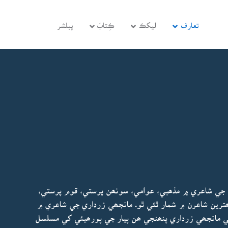
تعارف
ليکڪ
ڪِتابَ
پبلشر
ي جي شاعري ۾ مذھبي، عوامي، سونھن پرستي، قوم پرستي،
ترين شاعرن ۾ شمار ٿئي ٿو. مانجھي زرداري جي شاعري ۾
مانجھي زرداري پنھنجي ھن پيار جي پورھيئي کي مسلسل