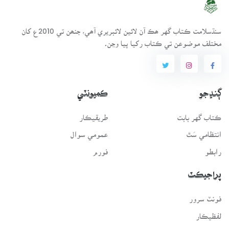
سنڌسلامت ڪتاب گهر ھڪ آن لائين لائبريري آھي، جنھن تي 2010ع کان
مختلف موضوعن تي ڪتاب رکيا پيا وڃن.
ڳنڍجو
ڪميونٽي
ڪتاب گهر بابت
طريقيڪار
انتظامي سَٿ
عمومي سوال
رابطو
فورم
پراجيڪٽ
فونٽ سرور
لفظيڪار