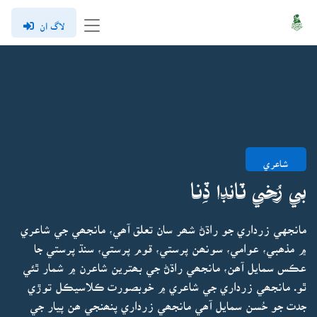
لاگ ان
شاعري
بي رُخي ٽانڊا ڏِنا
مانجهي زرداري جو راڌڻ شھر سان تعلق آھي، مانجھي جي شاعري
۾ مذھبي، عوامي، سونھن پرستي، قوم پرستي، سنڌ پرستي جا
عڪس سمايل آھن، مانجھي راڌڻ جي بھترين شاعرن ۾ شمار ٿئي
ٿو. مانجھي زرداري جي شاعري ۾ خوبصورت ڪلاسيڪل توڙي
جدت جو حُسن سمايل آھي مانجھي زرداري پنھنجي ھن پيار جي