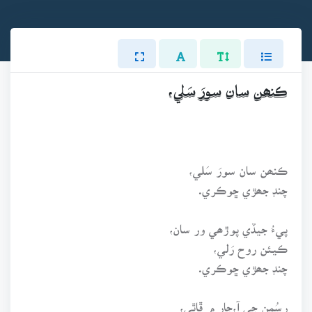
ڪنھن سان سورَ سَلي،
ڪنھن سان سورَ سَلي،
چنڊ جھڙي ڇوڪري.
پيءُ جيڏي پوڙھي ور سان،
ڪيئن روح رَلي،
چنڊ جھڙي ڇوڪري.
رسُمن جي آ،ڄار ۾ ڦاٿي،