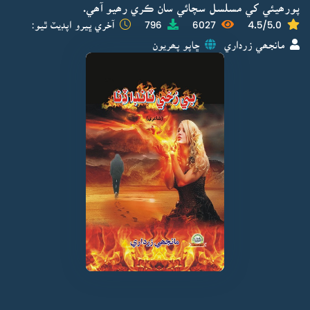
پورھيئي کي مسلسل سچائي سان ڪري رھيو آھي.
4.5/5.0
6027
796
آخري ڀيرو اپڊيٽ ٿيو:
مانجھي زرداري
ڇاپو پھريون