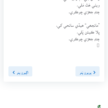
ويٺي ھَٿَ مَلي،
چنڊ جھڙي ڇوڪري.
”مانجھي“ ھيڏي سانحي کي،
ڀلا ڪيئن ڀُلي،
چنڊ جھڙي ڇوڪري.

پويون پَنو
اڳيون پنو