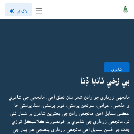
لاگ ان
شاعري
بي رُخي ٽانڊا ڏِنا
مانجهي زرداري جو راڌڻ شھر سان تعلق آھي، مانجھي جي شاعري
۾ مذھبي، عوامي، سونھن پرستي، قوم پرستي، سنڌ پرستي جا
عڪس سمايل آھن، مانجھي راڌڻ جي بھترين شاعرن ۾ شمار ٿئي
ٿو. مانجھي زرداري جي شاعري ۾ خوبصورت ڪلاسيڪل توڙي
جدت جو حُسن سمايل آھي مانجھي زرداري پنھنجي ھن پيار جي