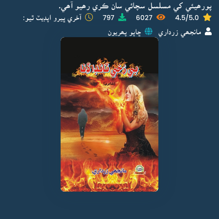
پورھيئي کي مسلسل سچائي سان ڪري رھيو آھي.
4.5/5.0
6027
797
آخري ڀيرو اپڊيٽ ٿيو:
مانجھي زرداري
ڇاپو پھريون