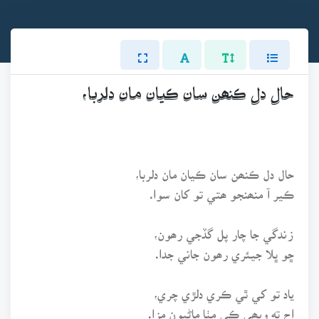
حال دل ڪنھن سان ڪيان مان دلربا،
حال دل ڪنھن سان ڪيان مان دلربا،
ڪير آ منھنجو ھتي تو کان سوا.
زندگي جا چار پل گڏجي رھون،
ڇو ڀلا جيئري رھون جاني جدا.
ياد تو کي ٿي ڪري دلڙي چري،
اچ ته ويھي ڪي مٺا ماڻيون مزا.