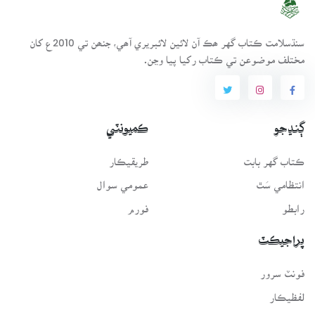
سنڌسلامت ڪتاب گهر ھڪ آن لائين لائبريري آھي، جنھن تي 2010ع کان
مختلف موضوعن تي ڪتاب رکيا پيا وڃن.
ڳنڍجو
ڪميونٽي
ڪتاب گهر بابت
طريقيڪار
انتظامي سَٿ
عمومي سوال
رابطو
فورم
پراجيڪٽ
فونٽ سرور
لفظيڪار