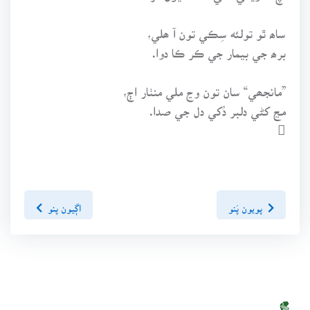
ساھ ٿو تولئه سِڪي تون آ ھلي،
برھ جي بيمار جي ڪر ڪا دوا.
”مانجھي“ سان تون وڃ ملي منٺار اڄ،
مڃ کڻي دلبر دُکي دل جي صدا.

پويون پَنو
اڳيون پنو