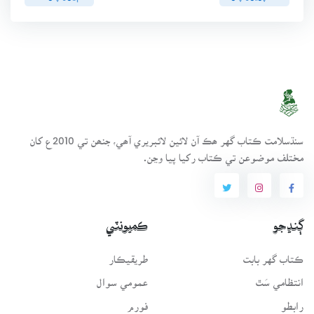
سنڌسلامت ڪتاب گهر ھڪ آن لائين لائبريري آھي، جنھن تي 2010ع کان
مختلف موضوعن تي ڪتاب رکيا پيا وڃن.
ڳنڍجو
ڪميونٽي
ڪتاب گهر بابت
طريقيڪار
انتظامي سَٿ
عمومي سوال
رابطو
فورم