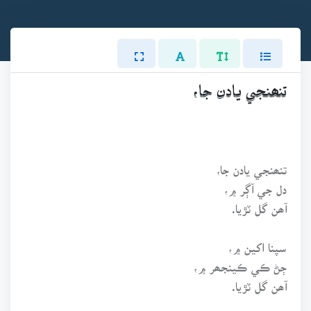
تنھنجي يادن جا،
تنھنجي يادن جا،
دل جي آڳر ۾،
آھن گل ٽڙيا.
سپنا اکين ۾،
ڄڻ ڪي ڪينجھر ۾،
آھن گل ٽڙيا.