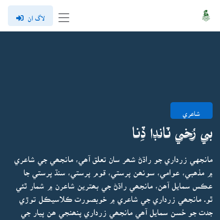
لاگ ان
شاعري
بي رُخي ٽانڊا ڏِنا
مانجهي زرداري جو راڌڻ شھر سان تعلق آھي، مانجھي جي شاعري
۾ مذھبي، عوامي، سونھن پرستي، قوم پرستي، سنڌ پرستي جا
عڪس سمايل آھن، مانجھي راڌڻ جي بھترين شاعرن ۾ شمار ٿئي
ٿو. مانجھي زرداري جي شاعري ۾ خوبصورت ڪلاسيڪل توڙي
جدت جو حُسن سمايل آھي مانجھي زرداري پنھنجي ھن پيار جي