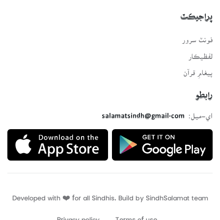
پراجيڪٽ
فونٽ سرور
لفظيڪار
پيغامِ قرآن
رابطو
اي-ميل:
salamatsindh@gmail.com
Developed with ❤️ for all Sindhis. Build by
SindhSalamat
team
Privacy policy
Terms of use