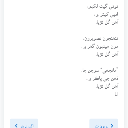
توتي گيت لکيم،
ادبي کيتر ۾،
آھن گل ٽڙيا.
تنھنجون تصويرون،
مون ھينيون گھر ۾،
آھن گل ٽڙيا.
”مانجھي“ سوچن جا،
ذھن جي ڀاڪر ۾.
آھن گل ٽڙيا.

پويون پَنو
اڳيون پنو