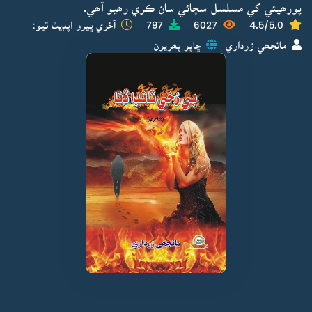
پورھيئي کي مسلسل سچائي سان ڪري رھيو آھي.
4.5/5.0
6027
797
آخري ڀيرو اپڊيٽ ٿيو:
مانجھي زرداري
ڇاپو پھريون