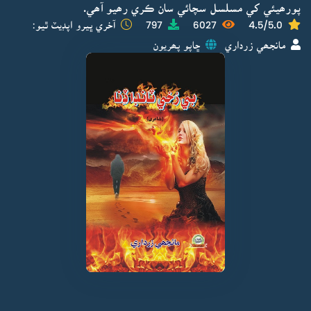
پورھيئي کي مسلسل سچائي سان ڪري رھيو آھي.
4.5/5.0
6027
797
آخري ڀيرو اپڊيٽ ٿيو:
مانجھي زرداري
ڇاپو پھريون