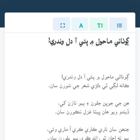
ڳوٺاڻي ماحول ۾ پئي آ دل وندري!
ڳوٺاڻي ماحول ۾ پئي آ دل وندري!
ڪانه لڳي ٿي دلڙي شھر جي شورن سان.
ھن جي جوڀن جلون ۽ ٻيو نازن کي،
ڏيندو ويو ھان ڀيٽا غزل نڪورن سان.
جنھن سان ناري ڪاري ڪري آ ماري وئي،
سو ته اڃان ٿو راند ڪري پيو بلورن سان.