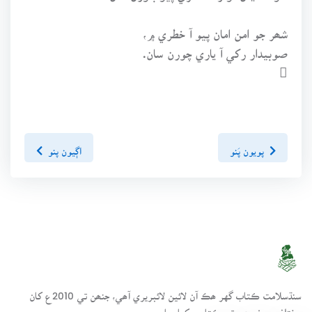
شھر جو امن امان پيو آ خطري ۾،
صوبيدار رکي آ ياري چورن سان.

پويون پَنو
اڳيون پنو
سنڌسلامت ڪتاب گهر ھڪ آن لائين لائبريري آھي، جنھن تي 2010ع کان
مختلف موضوعن تي ڪتاب رکيا پيا وڃن.