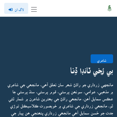
لاگ ان
شاعري
بي رُخي ٽانڊا ڏِنا
مانجهي زرداري جو راڌڻ شھر سان تعلق آھي، مانجھي جي شاعري
۾ مذھبي، عوامي، سونھن پرستي، قوم پرستي، سنڌ پرستي جا
عڪس سمايل آھن، مانجھي راڌڻ جي بھترين شاعرن ۾ شمار ٿئي
ٿو. مانجھي زرداري جي شاعري ۾ خوبصورت ڪلاسيڪل توڙي
جدت جو حُسن سمايل آھي مانجھي زرداري پنھنجي ھن پيار جي