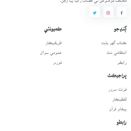
ڳنڍجو
ڪميونٽي
ڪتاب گهر بابت
طريقيڪار
انتظامي سَٿ
عمومي سوال
رابطو
فورم
پراجيڪٽ
فونٽ سرور
لفظيڪار
پيغامِ قرآن
رابطو