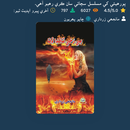
پورھيئي کي مسلسل سچائي سان ڪري رھيو آھي.
4.5/5.0
6027
797
آخري ڀيرو اپڊيٽ ٿيو:
مانجھي زرداري
ڇاپو پھريون