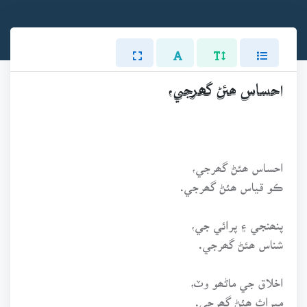
احساس ھئڻ گھرجي،
احساس ھئڻ گھرجي،
ڪو قياس ھئڻ گھرجي.
پنھنجي ۽ پرائي جي،
شناس ھئڻ گھرجي.
اخلاق جي ماڻھو وٽ،
ميراث ھئڻ گھرجي.