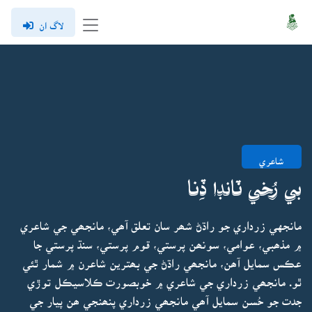
لاگ ان
شاعري
بي رُخي ٽانڊا ڏِنا
مانجهي زرداري جو راڌڻ شھر سان تعلق آھي، مانجھي جي شاعري
۾ مذھبي، عوامي، سونھن پرستي، قوم پرستي، سنڌ پرستي جا
عڪس سمايل آھن، مانجھي راڌڻ جي بھترين شاعرن ۾ شمار ٿئي
ٿو. مانجھي زرداري جي شاعري ۾ خوبصورت ڪلاسيڪل توڙي
جدت جو حُسن سمايل آھي مانجھي زرداري پنھنجي ھن پيار جي