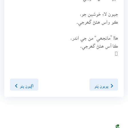
جيون لاءِ خوشين جو،
ڪو واس ھئڻ گھرجي.
ھا! ”مانجھي“ من جي اندر،
ڪا آس ھئڻ گھرجي.

پويون پَنو
اڳيون پنو