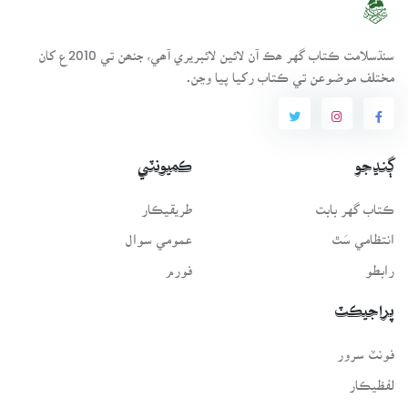
سنڌسلامت ڪتاب گهر ھڪ آن لائين لائبريري آھي، جنھن تي 2010ع کان
مختلف موضوعن تي ڪتاب رکيا پيا وڃن.
ڳنڍجو
ڪميونٽي
ڪتاب گهر بابت
طريقيڪار
انتظامي سَٿ
عمومي سوال
رابطو
فورم
پراجيڪٽ
فونٽ سرور
لفظيڪار