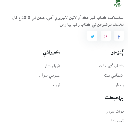
سنڌسلامت ڪتاب گهر ھڪ آن لائين لائبريري آھي، جنھن تي 2010ع کان
مختلف موضوعن تي ڪتاب رکيا پيا وڃن.
ڳنڍجو
ڪميونٽي
ڪتاب گهر بابت
طريقيڪار
انتظامي سَٿ
عمومي سوال
رابطو
فورم
پراجيڪٽ
فونٽ سرور
لفظيڪار