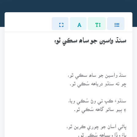
سنڌ واسين جو ساھ سڪي ٿو،
سنڌ واسين جو ساھ سڪي ٿو،
ڇو ته سنڌو درياھه سُڪي ٿو.
سنڌوءَ ڪپ تي وڻ سُڪي ويا،
۽ ٻيو سائو گاھه سُڪي ٿو.
پاڻي اسان جو چوري ڪرين ٿو،
ڀاءُ وڏا ويساھه سُڪي ٿو.