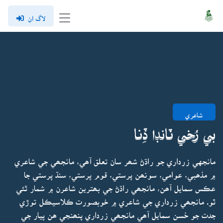
لاگ ان
شاعري
بي رُخي ٽانڊا ڏِنا
مانجهي زرداري جو راڌڻ شھر سان تعلق آھي، مانجھي جي شاعري
۾ مذھبي، عوامي، سونھن پرستي، قوم پرستي، سنڌ پرستي جا
عڪس سمايل آھن، مانجھي راڌڻ جي بھترين شاعرن ۾ شمار ٿئي
ٿو. مانجھي زرداري جي شاعري ۾ خوبصورت ڪلاسيڪل توڙي
جدت جو حُسن سمايل آھي مانجھي زرداري پنھنجي ھن پيار جي