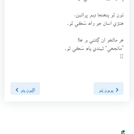
تون ٿو پنھنجا ڊيم ڀرائين،
ھتڙي اسان جو واھ سُڪي ٿو.
ھر ماڻھو ان ڳڻتي ۾ ھا!
”مانجھي“ ٿيندي پاھ سُڪي ٿو.

پويون پَنو
اڳيون پنو