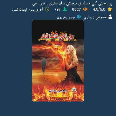
پورھيئي کي مسلسل سچائي سان ڪري رھيو آھي.
4.5/5.0
6027
797
آخري ڀيرو اپڊيٽ ٿيو:
مانجھي زرداري
ڇاپو پھريون