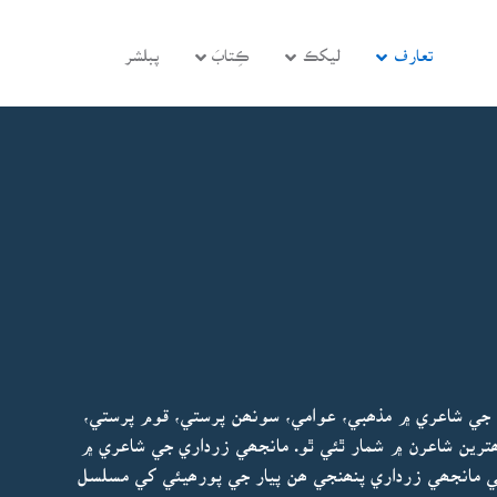
تعارف
ليکڪ
ڪِتابَ
پبلشر
ي جي شاعري ۾ مذھبي، عوامي، سونھن پرستي، قوم پرستي،
ترين شاعرن ۾ شمار ٿئي ٿو. مانجھي زرداري جي شاعري ۾
مانجھي زرداري پنھنجي ھن پيار جي پورھيئي کي مسلسل