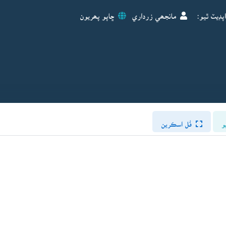
پڊيٽ ٿيو:
مانجھي زرداري
ڇاپو پھريون
و
فُل اسڪرين