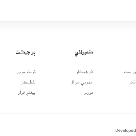
ڪميونٽي
پراجيڪٽ
 بابت
طريقيڪار
فونٽ سرور
سَٿ
عمومي سوال
لفظيڪار
فورم
پيغامِ قرآن
Developed 