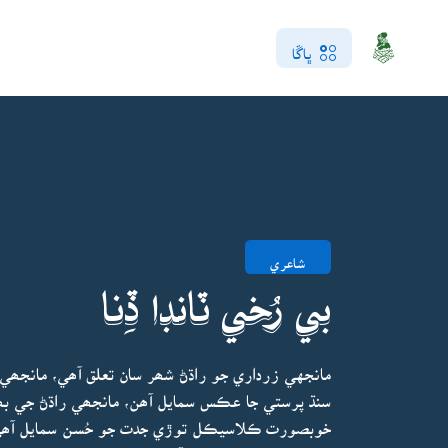
ڀاڱا
شاعري
بي رُخي ٽانڊا ڏِنا
مانجهي زرداري جو راڌڻ شھر سان تعلق آھي، مانجھ
سنڌ پرستي جا عڪس سمايل آھن، مانجھي راڌڻ جي بھ
خوبصورت ڪلاسيڪل توڙي جدت جو حُسن سمايل آھي 