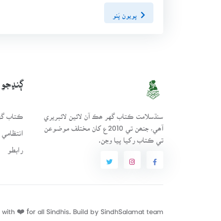
پويون پَنو
ڳنڍجو
سنڌسلامت ڪتاب گهر ھڪ آن لائين لائبريري
ڪتاب گهر
آھي، جنھن تي 2010ع کان مختلف موضوعن
انتظامي 
تي ڪتاب رکيا پيا وڃن.
رابطو
with ❤️ for all Sindhis. Build by
SindhSalamat
team