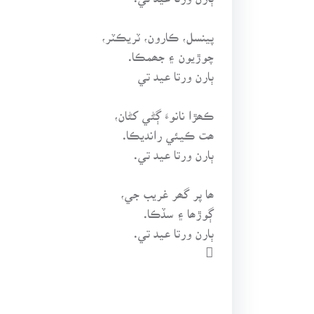
پينسل، ڪارون، ٽريڪٽر،
چوڙيون ۽ جھمڪا.
ٻارن ورتا عيد تي
ڪھڙا نانوءَ ڳڻي کڻان،
ھت ڪيئي رانديڪا.
ٻارن ورتا عيد تي.
ھا پر گھر غريب جي،
ڳوڙھا ۽ سڏڪا.
ٻارن ورتا عيد تي.
