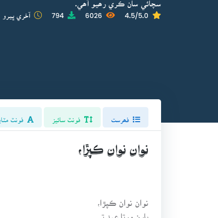
سچائي سان ڪري رھيو آھي.
4.5/5.0
6026
794
آخري ڀيرو ا
فھرست
فونٽ سائيز
فونٽ مٽاي
نوان نوان ڪپڙا،
نوان نوان ڪپڙا،
ٻارن ورتا عيد تي.