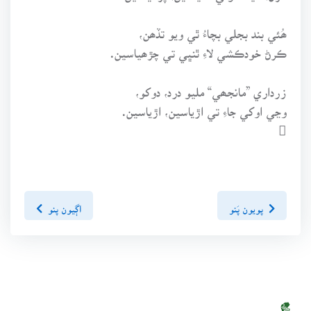
ھُئي بند بجلي بچاءُ ٿي ويو تڏھن،
ڪرڻ خودڪشي لاءِ ٿنڀي تي چڙھياسين.
زرداري ”مانجھي“ مليو درد، دوکو،
وڃي اوکي جاءِ تي اڙياسين، اڙياسين.

پويون پَنو
اڳيون پنو