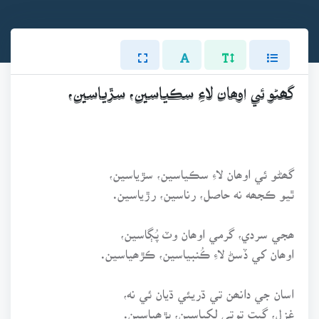
گھڻو ئي اوھان لاءِ سڪياسين، سڙياسين،
گھڻو ئي اوھان لاءِ سڪياسين، سڙياسين،
ٿيو ڪجھه نه حاصل، رناسين، رڙياسين.
ھجي سردي، گرمي اوھان وٽ پُڳاسين،
اوھان کي ڏسڻ لاءِ ڪُنبياسين، ڪڙھياسين.
اسان جي دانھن تي ڌريئي ڌيان ئي نه،
غزل، گيت توتي لکياسين، پڙھياسين.