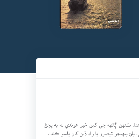
دا. ڪنهن ڳالهه جي کين خبر هوندي ته به پڇڻ
پاڻ پنهنجو تبصرو يا راءِ ڏيڻ کان پاسو ڪندا.