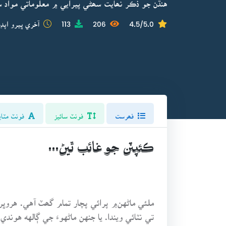
هنڌن جو ذڪر نھايت سھڻي پيرايي ۾ معلوماتي مواد س
4.5/5.0
206
113
آخري ڀيرو اپڊي
فھرست
فونٽ سائيز
فونٽ مٽاي
ڪئپٽن جو غائب ٿيڻ...
ملئي ماڻهن۾ پرائي پچار تمام گھٽ آهي. هروڀر
تي نٽائي ويندا. يا جنهن ماڻهوءَ جي ڳالهه هوندي