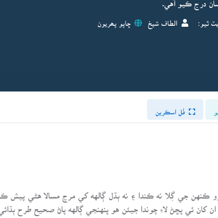
ان درج ڪيو آهي.
ٽ ٿيو:
الطاف شيخ
ڇاپو پھريون
و
فُل اسڪرين
و ڪنهن جي گِلا نه ڪندا ۽ نه ٻڌل ڳالهه کي مرچ مسالا هڻي پيش ڪن
 ان کان ئي پڇڻ لاءِ چوندا جيئن هو پنهنجي ڳالهه پاڻ صحيح طرح ٻڌائي. 