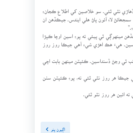
ڏهاڙي نٿي ٿئي. سو خلاصين کي اطلاع ڪجانءِ
جھائڻ لاءِ آئون پاڻ هلي ايندس. جيڪڏهن ان
.”
 مينهوڳي ٿي پيئي ته پوءِ اسين اوچا ڪپڙا
سين. هيءَ هڪ اهڙي شيءِ آهي جيڪا روز روز
ئب ٿي وڃڻ ڏسنداسين. ڪئپٽن مينهن بابت اچي
 جيڪا هر روز نٿي ٿئي ته، پوءِ ڪئپٽن سٺن
ته ائين هر روز نٿو ٿئي.
اڳيون پنو