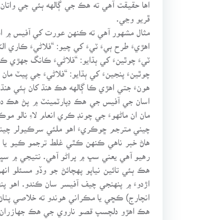
اها حقيقت آهي ته هڪ جي ڳالهه ٻئي جي واتا
ڦريو وڃي.
مثال مشهور آهي ته ڪنهن عورت کي آفيس ۾ اٻڙڪ
اهڙيءَ طرح ٻيءَ ٽيءَ کي چيو: “فلاڻيءَ ڪاري ا
ٽيءَ چوٿينءَ کي ٻڌايو: “فلاڻيءَ ڪانگ جهڙي ڪ
چوٿينءَ پنجينءَ کي ٻڌايو: “فلاڻيءَ جي پيٽ م
هونءَ جتي اهڙي ڪا ڳالهه هڪ هنڌ کان ٻئي هنڌ
اسان جي آفيس جي هڪ ڊپارٽمينٽ ۾ پڻ هڪ دفع
مان ان ماڻهوءَ جي چونڊ ڪري انعام لاءِ نالو
چيني مترجم ڇوڪريءَ اهو ملئي سرڪيولر چيني
هاڻ خبر ناهي ڪنهن ڪٿي غلط ترجمو ڪيو يا غل
رهيو آهي يعني سڀ ۾ پراڻو آهي. نتيجي ۾ سڀ
هڪ ٻئي تائين نياپو پهچائڻ جو وڏو مسئلو انهن
اڙدوءَ ۾ پنهنجي چيف آفيسر سان ڪندو. اهو پنه
انچارج) ڪڇي يا مڪراني هوندو ته خلاصي پٺاڻ
هڪ اهڙو دلچسپ قصو ناروي جي هڪ جهازران ڪم