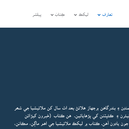
تعارف
ليکڪ
ڪِتابَ
پبلشر
ڊن ۽ بندرگاهن ۾جهاز هلائڻ بعد اٺ سال کن ملائيشيا جي شھر
ئرن ۽ ڪئپٽنن کي پڙهايائين. هن ڪتاب (خبرون کيڙائن
 جون يادون آهن. ڪتاب ۾ ليکڪ ملائيشيا جي اهم ماڳن، مڪانن،