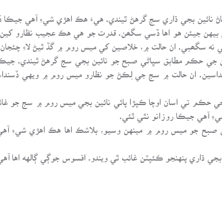
ساڻ نائين بجي ڌاري سج گرهڻ ٿيندي. هيءَ هڪ اهڙي شيءِ آهي جيڪا 
بيهن جيئن هو اها ڏسي سگھن. قدرت جو هي هڪ عجيب نظارو کين سم
 نه سگھبي. ان حالت ۾، خلاصين کي ميس روم ۾ گڏ ٿيڻ لاءِ چئجانءِ
 جي حڪم مطابق سڀاڻي صبح جو نائين بجي سج گرهڻ ٿيندي. جيڪڏهن
داسين. ان حالت ۾ سج جي لِڪڻ جو نظارو ميس روم ۾ ويهي ڏسندا
جي حڪم تي اسان اوچا ڪپڙا پائي نائين بجي ميس روم ۾ سج جو غا
 شيءِ آهي جيڪا روزانو نٿي ٿئي.
ڻي صبح جو ميس روم ۾ مينهن وسيو، بلاشڪ اها هڪ اهڙي شيءِ آهي
بجي ڌاري پنهنجو ڪئپٽن غائب ٿي ويندو. افسوس جوڳي ڳالهه اها آهي 