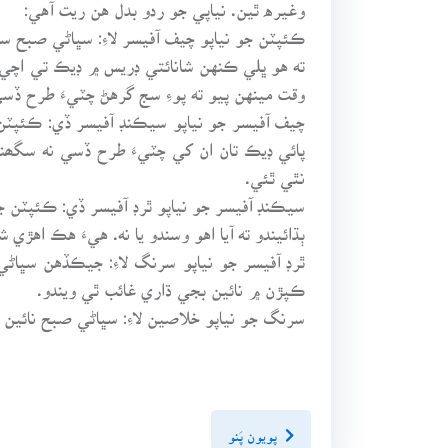
وغيره ٿين. نياپي جو ردو بدل هن ريت آهي:
ڪئپٽن جو نياپو چيف آفيسر لاءِ: سڀاڻي صبح 
ته هو ڀلي ڪنهن شانائتي ڊريس ۾ ڊيڪ تي اچي 
وقت مينهن پيو ته پوءِ سج گرهڻ چٽيءَ طرح ڏسي
چيف آفيسر جو نياپو سيڪنڊ آفيسر ڏي: ڪئپٽن
پائي ڊيڪ تان ان کي چٽيءَ طرح ڏسي نه سگھن
نٿي ٿئي.
سيڪنڊ آفيسر جو نياپو ٿرڊ آفيسر ڏي: ڪئپٽن 
ٻڌائيندو ته آيا اهو وسندو يا نه. هيءَ هڪ اهڙي
ٿرڊ آفيسر جو نياپو سرنگ لاءِ: جيڪڏهن سڀا
ڪپڙن ۾ نائين بجي ڌاري غائب ٿي ويندو.
سرنگ جو نياپو خلاصين لاءِ: سڀاڻي صبح نائين 
پويون پَنو