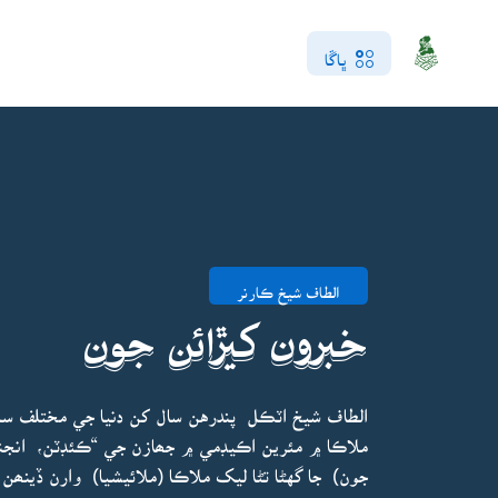
ڀاڱا
الطاف شيخ ڪارنر
خبرون کيڙائن جون
الطاف شيخ اٽڪل پندرهن سال کن دنيا جي مختلف سمن
ملاڪا ۾ مئرين اڪيڊمي ۾ جھازن جي “ڪئڊٽن، انجني
جون) جا گهڻا تڻا ليک ملاڪا (ملائيشيا) وارن ڏينھن