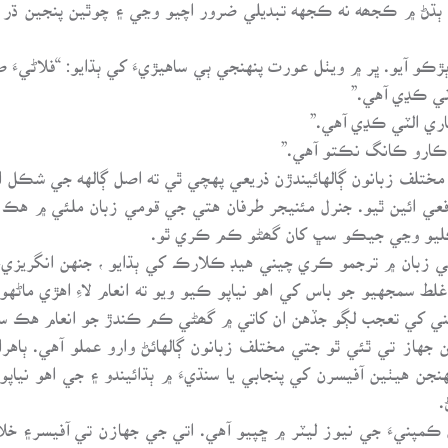
ن ٻڌڻ ۾ ڪجھه نه ڪجهه تبديلي ضرور اچيو وڃي ۽ چوٿين پنجين ڌر 
و آيو. ڀر ۾ ويٺل عورت پنهنجي ٻي ساهيڙيءَ کي ٻڌايو: “فلاڻيءَ 
لٽي ڪڍي آهي.”
اري الٽي ڪڍي آهي.”
ان ڪارو ڪانگ نڪتو آهي.”
 مختلف زبانون ڳالهائيندڙن ذريعي پهچي ٿي ته اصل ڳالهه جي شڪل ا
ي ائين ٿيو. جنرل مئنيجر طرفان هتي جي قومي زبان ملئي ۾ هڪ س
 موڪليو وڃي جيڪو سڀ کان گھڻو ڪم ڪري ٿو.
 زبان ۾ ترجمو ڪري چيني هيڊ ڪلارڪ کي ٻڌايو ، جنهن انگريزيءَ
ط سمجهيو جو باس کي اهو نياپو ڪيو ويو ته انعام لاءِ اهڙي ماڻه
ني کي تعجب لڳو جڏهن ان کاتي ۾ گھڻي ڪم ڪندڙ جو انعام هڪ سس
 جهاز تي ٿئي ٿو جتي مختلف زبانون ڳالهائڻ وارو عملو آهي. ٻاهرا
نجن هيٺين آفيسرن کي پنجابي يا سنڌيءَ ۾ ٻڌائيندو ۽ جي اهو نياپ
.
پنيءَ جي نيوز ليٽر ۾ ڇپيو آهي. اتي جي جهازن تي آفيسر۽ خلا