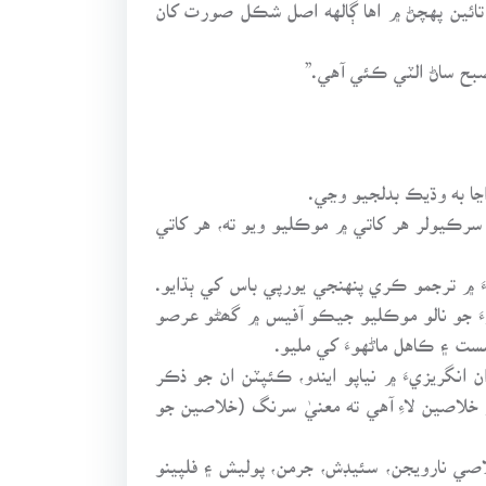
تائين پهچڻ ۾ اها ڳالهه اصل شڪل صورت کان
صبح ساڻ الٽي ڪئي آهي.”
ڃا به وڌيڪ بدلجيو وڃي.
رڪيولر هر کاتي ۾ موڪليو ويو ته، هر کاتي
 ۾ ترجمو ڪري پنهنجي يورپي باس کي ٻڌايو.
وءَ جو نالو موڪليو جيڪو آفيس ۾ گھڻو عرصو
ت ۽ ڪاهل ماڻهوءَ کي مليو.
ن انگريزيءَ ۾ نياپو ايندو، ڪئپٽن ان جو ذڪر
و خلاصين لاءِ آهي ته معنيٰ سرنگ (خلاصين جو
صي نارويجن، سئيڊش، جرمن، پوليش ۽ فلپينو