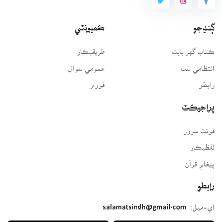
ڳنڍجو
ڪميونٽي
ڪتاب گهر بابت
طريقيڪار
انتظامي سَٿ
عمومي سوال
رابطو
فورم
پراجيڪٽ
فونٽ سرور
لفظيڪار
پيغامِ قرآن
رابطو
اي-ميل:
salamatsindh@gmail.com