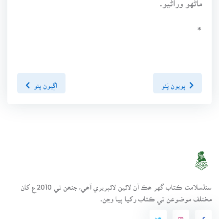
*
پويون پَنو
اڳيون پنو
سنڌسلامت ڪتاب گهر ھڪ آن لائين لائبريري آھي، جنھن تي 2010ع کان
مختلف موضوعن تي ڪتاب رکيا پيا وڃن.