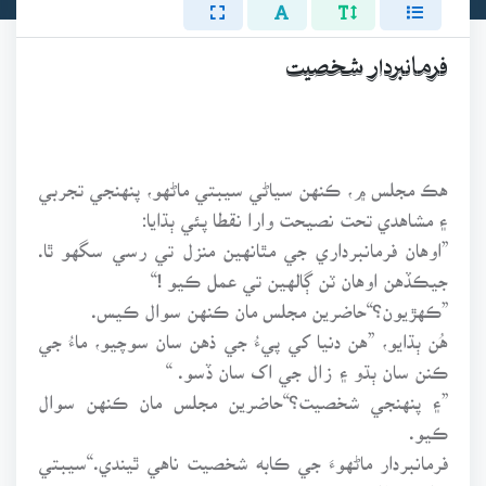
فرمانبردار شخصيت
هڪ مجلس ۾، ڪنهن سياڻي سيبتي ماڻهو، پنهنجي تجربي
۽ مشاهدي تحت نصيحت وارا نقطا پئي ٻڌايا:
”اوهان فرمانبرداري جي مٿانهين منزل تي رسي سگهو ٿا.
جيڪڏهن اوهان ٽن ڳالهين تي عمل ڪيو !ٰ“
”ڪهڙيون؟“حاضرين مجلس مان ڪنهن سوال ڪيس.
هُن ٻڌايو، ”هن دنيا کي پيءُ جي ذهن سان سوچيو، ماءُ جي
ڪنن سان ٻڌو ۽ زال جي اک سان ڏسو. “
”۽ پنهنجي شخصيت؟“حاضرين مجلس مان ڪنهن سوال
ڪيو.
فرمانبردار ماڻهوءَ جي ڪابه شخصيت ناهي ٿيندي.“سيبتي
ماڻهو وراڻيو.