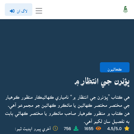
لاگ ان
ڪھاڻيون
ڀؤنرن جي انتظار ۾
هي ڪتاب ”ڀؤنرن جي انتظار ۾“ نامياري ڪهاڻيڪار منظور ڪوهيار
جي مختصر مختصر ڪهاڻين يا مائڪرو ڪهاڻين جو مجموعو آهي.
هن ڪتاب ۾ منظور ڪوهيار صاحب مائڪرو يا مختصر ڪهاڻي بابت
به تفصيل سان لکيو آهي.
4.5/5.0
1655
756
آخري ڀيرو اپڊيٽ ٿيو: