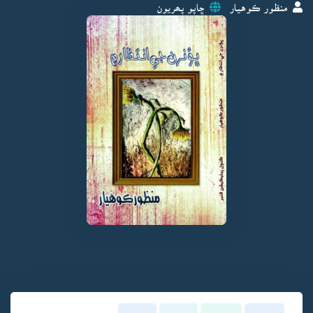
منظور ڪوهيار
ڇاپو پھريون