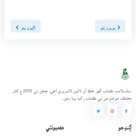
پويون پَنو
اڳيون پنو
سنڌسلامت ڪتاب گهر ھڪ آن لائين لائبريري آھي، جنھن تي 2010ع کان
مختلف موضوعن تي ڪتاب رکيا پيا وڃن.
ڳنڍجو
ڪميونٽي