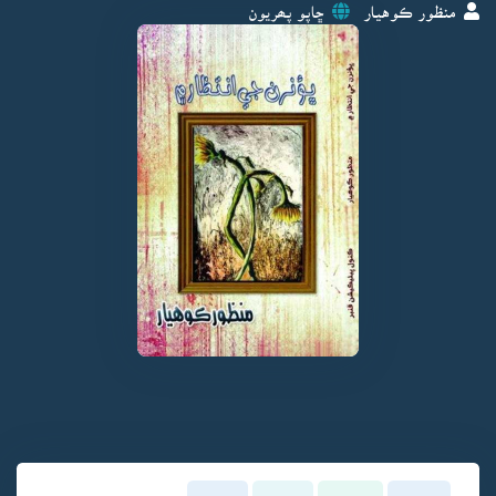
منظور ڪوهيار
ڇاپو پھريون