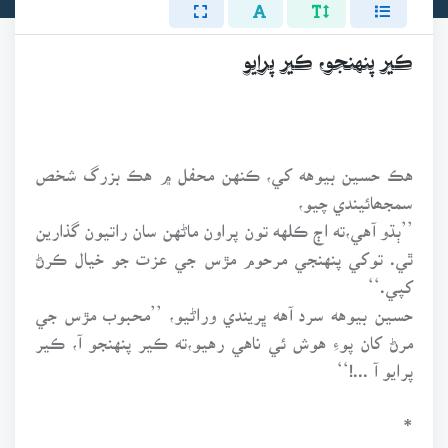
ڪير پنهنجو، ڪير پرايو
هڪ حسين بيوهه کي، ڪنهن محفل ۾ هڪ بزرگ شخص
سمجھائيندي چيو،
’’ٻڌو آهي،ته اڄ ڪلهه تون پراون ماڻهن سان راتيون گذارين
ٿي. توکي پنهنجي مرحوم مڙس جي عزت جو خيال ڪرڻ
کپي.‘‘
حسين بيوهه سرد آهه ڀريندي وراڻيو، ’’محبوب مڙس جي
مرڻ کان پوءِ هوش ئي ناهي رهيو،ته ڪير پنهنجو آ، ڪير
پرايو آ ...!‘‘
*