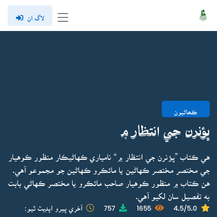
لاگ ان
ڪھاڻيون
ڀؤنرن جي انتظار ۾
هي ڪتاب ”ڀؤنرن جي انتظار ۾“ نامياري ڪهاڻيڪار منظور ڪوهيار
جي مختصر مختصر ڪهاڻين يا مائڪرو ڪهاڻين جو مجموعو آهي.
هن ڪتاب ۾ منظور ڪوهيار صاحب مائڪرو يا مختصر ڪهاڻي بابت
به تفصيل سان لکيو آهي.
4.5/5.0
1655
757
آخري ڀيرو اپڊيٽ ٿيو: