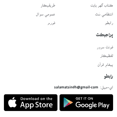
ڪتاب گهر بابت
طريقيڪار
انتظامي سَٿ
عمومي سوال
رابطو
فورم
پراجيڪٽ
فونٽ سرور
لفظيڪار
پيغامِ قرآن
رابطو
اي-ميل:
salamatsindh@gmail.com