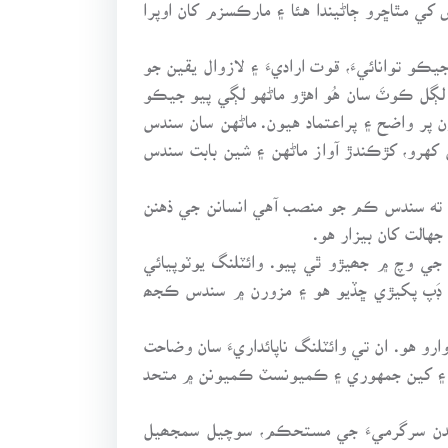
 مٿاڇرو ڄاڻيندا هئا ۽ مارڪسزم کان اوپرا
ماڻهو آهي جيڪو توانائيءَ، قوت اراديءَ ۽ لازوال يقين جو
لڳل ڪوٽَ سان هُو اهڙو ماڻهو لڳي پيو جيڪو
 پر واضح ۽ پراعتماد هيون. ماڻهن سان سندس
کهرو، کڙڪندڙ آواز ماڻهن ۽ شين بابت سندس
ته سندس ڪم جو منصب آهي انسانن جي ذهنن
الت کان بيزار هو.
ي وچ ۾ جھيڙو ٿي پيو. وائٽلنگ يوٽوپيائي
۾ ڊَپ پکيڙي ڇڏيو هو ۽ مزورن ۾ سندس ڪجھ
 هو. ان تي وائٽلنگ ناپائداريءَ سان وضاحت
رڻ ۽ کين جمهوري ۽ ڪميونسٽ ڪميونن ۾ متحد
 سندن سرگرميءَ جي مستحڪم، سوچيل سمجھيل