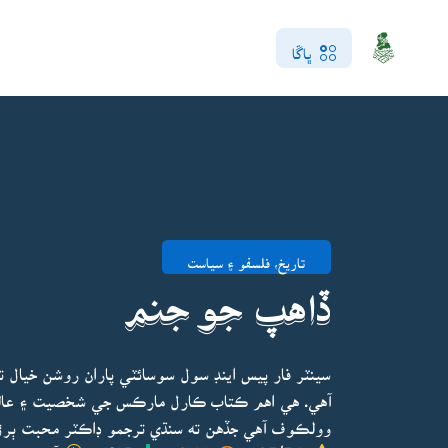
ڀاڱا
تاريخ، فلسفو ۽ سياست
ڏاهپ جو جنم
آهي. هي اهم ڪتاب ڪارل مارڪس جي شخصيت ۽ عالم
وولڪوف آهي جڏهن ته سنڌي ترجمو ڊاڪٽر محبت ٻرڙي
4.5/5.0
4202
2105
آخري ڀيرو 