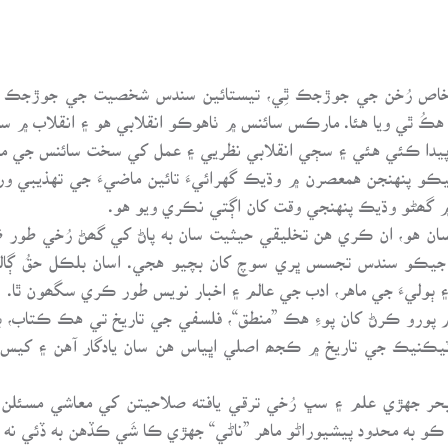
خاص رُخن جي جوڙجڪ ٿِي، تيستائين سندس شخصيت جي جوڙجڪ 
ڪُ ٿي ويا هئا. مارڪس سائنس ۾ ٺاهوڪو انقلابي هو ۽ انقلاب ۾ سا
يدا ڪئي هئي ۽ سڄي انقلابي نظريي ۽ عمل کي سخت سائنس جي مدار
ڪو پنهنجن همعصرن ۾ وڌيڪ گهرائيءَ تائين ماضيءَ جي تهذيبي ور
گھڻو وڌيڪ پنهنجي وقت کان اڳتي نڪري ويو هو.
انسان هو، ان ڪري هن تخليقي حيثيت سان به پاڻ کي گھڻ رُخي طور
و جيڪو سندس تجسس ڀري سوچ کان بچيو هجي. اسان بلڪل حقُ ڳاله
۽ ٻوليءَ جي ماهر، ادب جي عالم ۽ اخبار نويس طور ڪري سگھون ٿا.
م پورو ڪرڻ کان پوءِ هڪ ”منطق“، فلسفي جي تاريخ تي هڪ ڪتاب، 
 ٽيڪنيڪ جي تاريخ ۾ ڪجھ اصلي اڀياس هن سان يادگار آهن ۽ کيس
حر جهڙي علم ۽ سڀ رُخي ترقي يافته صلاحيتن کي معاشي مس
 به محدود پيشيوراڻو ماهر ”ناڻي“ جهڙي ڪا شَي ڪڏهن به ڏئي نه 