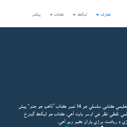
تعارف
ليکڪ
ڪِتابَ
پبلشر
سينٽر فار پيس اينڊ سول سوسائٽي پاران روشن خيال تعليمي ڪتابي سلسلي جو 14 نمبر ڪتاب ”ڏاهپ جو جنم“ پيش
ي نقطي نظر جي اوسر بابت آهي. ڪتاب جو ليکڪ گينرخ
 ۽ رياضت ٻرڙي پاران ڪيو ويو آهي.
اپڊيٽ ٿيو:
گينرخ وولڪوف
ڇاپو پھريون