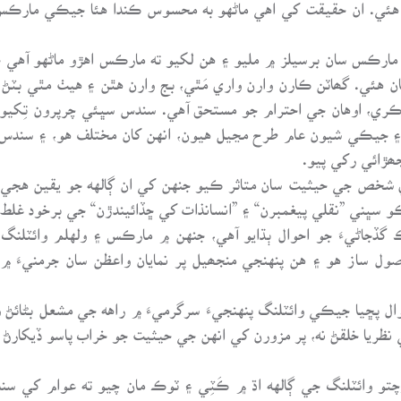
ئي. ان حقيقت کي اهي ماڻهو به محسوس ڪندا هئا جيڪي مارڪس کي
برل اديب پ. آننڪوف مارچ 1846ع ۾ مارڪس سان برسيلز ۾ مليو ۽ هن لکيو ته مارڪس اهڙو 
هئي. گھاٽن ڪارن وارن واري مَٿي، بج وارن هٿن ۽ هيٺ مٿي بٽڻ 
ڪري، اوهان جي احترام جو مستحق آهي. سندس سڀئي چرپرون تِکيون
 ۽ جيڪي شيون عام طرح مڃيل هيون، انهن کان مختلف هو، ۽ سندس 
ڙائي رکي پيو.
شخص جي حيثيت سان متاثر ڪيو جنهن کي ان ڳالهه جو يقين هجي 
ڀني ”نقلي پيغمبرن“ ۽ ”انسانذات کي ڇڏائيندڙن“ جي برخود غلط جه
جاڻيءَ جو احوال ٻڌايو آهي، جنهن ۾ مارڪس ۽ ولهلم وائٽلنگ ج
ول ساز هو ۽ هن پنهنجي منجھيل پر نمايان واعظن سان جرمنيءَ 
پڇيا جيڪي وائٽلنگ پنهنجيءَ سرگرميءَ ۾ راهه جي مشعل بڻائڻ وارو
نظريا خلقڻ نه، پر مزورن کي انهن جي حيثيت جو خراب پاسو ڏيکا
وچتو وائٽلنگ جي ڳالهه اڌ ۾ ڪَٽِي ۽ ٽوڪ مان چيو ته عوام کي