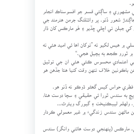
.
جي مشهوري ۽ ساڳئي قسم جو افسوسناڪ انجام
دڙ شعور ڏٺو. پر وائٽلنگ جرمن هنرمند جي
 کي جبلن تي اڇلي ڇڏيو ۽ هُو مارڪس کان ڌار
لي ۾ هيس لکيو ته ”توکان اها ئي اميد هئي ته
ن ۾ ٿورو ڪجھ به بچيل هجي.“
 بي اعتمادي محسوس ڪئي هئي ان جي توثيق
ن باڪونين خلاف تنهن وقت کنيا هئا جڏهن هو
 فطري حواس کيس گھڻو ڌوڪو نه ڏنو هو.
پچ به سندس ٿورا ئي حقيقي ۽ سچا دوست هئا،
ئر، ولهلم ليبڪنيخت ۽ گيورگ ويئرٿ...
ن ماڻهن سندس زندگيءَ ۾ غير معمولي ڪردار
. مارڪس (پنهنجي دوست هائني وانگر) سندس