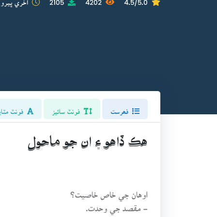
فھرست
فونٽ سائيز
فونٽ مٽاي
هڪ ڏاهو ۽ ان جو ماحول
اوهان جي خاص خاصيت؟
- مقصد جي وحدت.