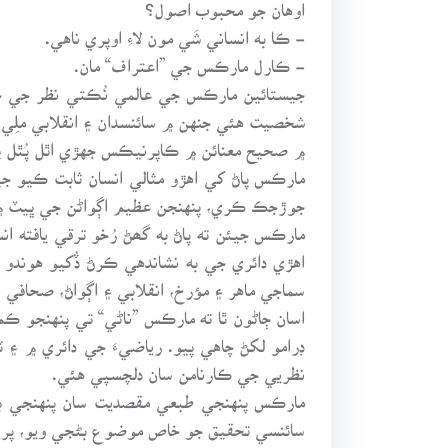
اوهان جو محبوب اصول؟
- ڪا به انساني شَي مون لاءِ اوپري ناهي.
- ڪارل مارڪس جي ”اعتراف“ مان.
جيستائين مارڪس جي عالمي نُڪتي نظر جي 
شخصيت هئي جنهن ۾ سائنسدان ۽ انقلابي ملِي ه
۾ صحيح معنائن ۾ ڪاپرنيڪس جهڙي اٿل پُٿل پ
مارڪس پاڻ کي اهڙو مثالي انسان ثابت ڪيو جي
جوڙجڪ ڪري، پنهنجن عظيم اڳواڻن جي ڀيٽ ۾ 
مارڪس جيئن ته پاڻ به گھڻ رُخو ترقي يافته 
اهڙي دائري جي به نشاندهي ڪرڻ ڏُکيو هوند
سماجي ماهر ۽ مؤرخ، انقلابي ۽ اڳواڻ، صحافي 
اسان ڄاڻون ٿا ته مارڪس ”ناڻي“ تي پنهنجو ڪ
ڊرامو لکڻ چاهي پيو. رياضيءَ جي دائري ۾ ۽
نظريي جي ڪارنامن سان دلچسپي هئي.
مارڪس پنهنجي طبعي مقصديت سان پنهنجي ب
سائنسي تحقيق جو خاص موضوع بڻجي ويو، پر ڪو