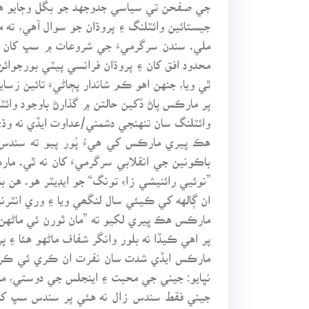
جي صفحن تي سياسي جدوجهد جو بگل وڄايو هو
جيستائين وائٽلنگ ۽ پروڌان جو سوال آهي، ت
ملي. سندن سرگرميءَ جي شروعات ۾ سڀ کان گ
محدود افق کان ۽ پروڌان فرانسي پيٽي بورجوائ
ٿي ويا، جنهن اهو ڪم شاندار پڄاڻيءَ تائين رَس
پر مارڪس پاڻ ڏکين حالتن ۾ گذارڻ باوجود وائٽ
وائٽلنگ سان تنهنجي دشمني/عداوت ايڏي نه وڌي
هڪ ڀيري مارڪس کي هيءُ پُور پيو ته سندس
باڪونين جي انقلابي سرگرميءَ کان نه ٿي. ما
”نوئيي رائنيشي زاءِ تونگ“ جو ايڊيٽر هو. هن
ان ڳالهه کي ڪيئي سال لنگھي ويا ۽ وري انٽ
مارڪس هڪ ڀيري لکيو ته ”مان ٿورن ئي ماڻهن 
پر اهي ڪيڏا نه بلور وانگر شفاف ماڻهو هئا ۽ 
مارڪس ايڏي شدت سان نفرت ان ڪري ئي ڪري سگ
نڀايو: جيني جي محبت ۽ اينجلس جي دوستي، مار
جيني فقط سندس زال نه هئي پر سندس سڀ کان