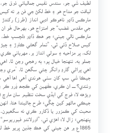
لطيف شَي جو، سندس نفيس جمالياتي ذوق جو،
لياقت جو مداح هو ۽ خط لکڻ جي فن ۾ ته کيس
مارڪس ڏاڍو ٺاهوڪو ادبي انداز (طرز) رکندڙ
جي مقدس غضب“ جو امتزاج هو. بهرحال هُو ان ف
کيس صلاح ڏئي ٿي، ”تمام گھڻي ڪاوڙ ۽ چيڙاڪي
لک، پر مزاحيه ۽ سولي انداز ۾. مهرباني ڪري، 
جملو به. تنهنجا خيال پوءِ به رهجي وڃن ٿا. ا
اهي پراڻي گارڊ وانگر چئي سگھن ٿا، ’مري وڃ
جيڪا شَي سڀ کان سٺي هوندي آهي اها آهي سند
وٺندي؟ ــــــ ان ڪري، ڪَهين کي ڪجھ ڍَرو ڪر ۽ 
ويڙهه لاءِ فوج کي ايڏي سخت تنظيم سان مارچ (
جيڪي ماڻهو کين چڱيءَ طرح ڄاڻيندا هئا، انه
محبت کي ڪمزور يا ڏکارو ڪري نه سگھيون. ان
پنهنجيءَ زال لاءِ اهڙي ئي، ”اورلاندو فيوري