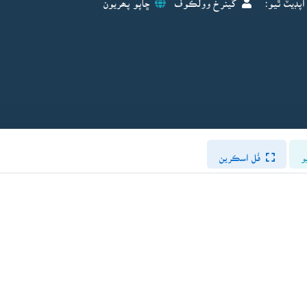
و
فُل اسڪرين