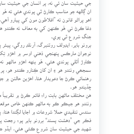
جي حيثيت سان ئي نه، پر انسان جي حيثيت سان
ان ڳالهه جو مناسب ڪارڻ ٿي پوندي هئي ته هُو 
اهو پراڻو قانون ته ”افلاطون مون کي پيارو آ
دغا ڪرڻ تي هُو ڪنهن کي به معاف نه ڪندو هو.
جنگ شروع ٿي پوي.
برونو باير، ايڊولف روٽنبرگ، آرنلڊ روگي، پيئ
نوجوان مارڪس پنهنجي ذهني اوسر ۾ اهڙو تِکو
ڪاوڙ اُٿلي پوندي هئي. هُو بنهه اهڙو ماڻهو
سمجھي وٺندو هو ۽ ان کان ڪِنارو ڪندو هو، پ
رهنمائي ڪرڻ جا دعويدار هئا. اهڙين حالتن 
ڇڏيندو هو.
هن مختلف ماڻهن بابت راءِ قائم ڪرڻ ۾ تقريبا
وٺندو هو جيڪو ڪو به ماڻهو ڪنهن خاص موقعي
سندس تنقيدي حملا شروعات ۾ اجايا لڳندا هئا،
فڪر جي ”دهشت پسند“ برونو باير پوءِ رجعت پ