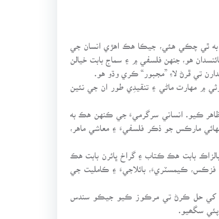
به ٿي چڪي هئي، جيڪا هڪ اهڙي انسان جي
ئنسدان هو، جنهن فلسفي ۾ ۽ سماج بابت خيالن
ن تي ڦرڻ لاءِ ”مجبور“ ڪري وڌو هو.
ثي ۾ مهارت ماڻي ۽ تنقيدِي طور ان جي نئين
 ظاهر ڪيو. انساني سرگرميءَ جي ڪنهن هڪ به
ائي مارڪس جو ذڪر فلسفيءَ ۽ معاشي ماهر،
بالزاڪ بابت هڪ ڪتاب ۽ گراخ ڀائرن بابت هڪ
 فزڪس، ڪيمسٽريءَ، بائلاجيءَ ۽ ڪامليت جي
ئلن کي حل ڪرڻ تي مرڪوز ڪيو جيڪو سندس
پئي سگھيو.