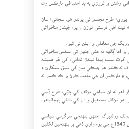
ذاتي رشتن ۾ ٿورڙي به بد احتياطي مارڪس وٽ
 پوريءَ طرح مجسم ٿي پوندو هو. سچائيءَ سان
نيٺ اهي دوستي ٽوڙن ۽ پوءِ چُڀندڙ مناظراڻي
يرويگ جي معاملي ۾ ايئن ئي ٿيو.
۾ اها ڳالهه نه هئي جنهن تي سندس مناظراڻي
کوٽ سبب پيدا ٿيندڙ نادانيءَ کي هُو هميشه
معاف نه ڪندو هو جيڪي ٻين کي سبق سيکارڻ ۽
آهي، ۽ مارڪس ان جي مذمت ڪرڻ ۾ ڪا ڪسر نه
ڳو اهو ته ان سماجي مؤقف کي چٽِيءَ طرح ڏسي
 اهو مؤقف مستقبل ۾ ان کي ڪٿي پهچائيندو.
ايڊولف روٽنبرگ، جنهن پنهنجي سرگرمي سياسي
شهيد جي حيثيت سان شروع ڪئي هئي، ايڏو ڪِريو جو ”پروسيشير اشٽاٽس انزائگر“ جو ايڊيٽر ٿيو. آرنلڊ روگي، جنهن 1840ع جي پوءِ واري ڏهي ۾ پنهنجين لکڻين