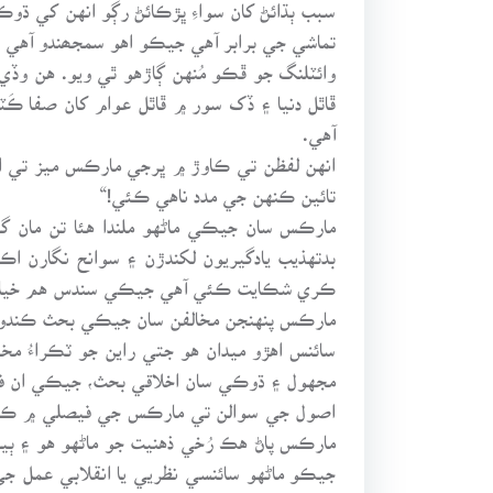
سبب ٻڌائڻ کان سواءِ ڀڙڪائڻ رڳو انهن کي ڌوڪو
تماشي جي برابر آهي جيڪو اهو سمجھندو آهي 
وائٽلنگ جو ڦڪو مُنهن ڳاڙهو ٿي ويو. هن و
ڦاٿل دنيا ۽ ڏک سور ۾ ڦاٿل عوام کان صفا ڪَ
آهي.
انهن لفظن تي ڪاوڙ ۾ ڀرجي مارڪس ميز تي ايڏو
تائين ڪنهن جي مدد ناهي ڪئي!“
مارڪس سان جيڪي ماڻهو ملندا هئا تن مان گھ
بدتهذيب يادگيريون لکندڙن ۽ سوانح نگارن ا
ڪري شڪايت ڪئي آهي جيڪي سندس هم خيال نه
مارڪس پنهنجن مخالفن سان جيڪي بحث ڪندو هو
سائنس اهڙو ميدان هو جتي راين جو ٽڪراءُ مخ
مجهول ۽ ڌوڪي سان اخلاقي بحث، جيڪي ان فن ۾ 
اصول جي سوالن تي مارڪس جي فيصلي ۾ ڪڏهن به
مارڪس پاڻ هڪ رُخي ذهنيت جو ماڻهو هو ۽ ٻين ج
جيڪو ماڻهو سائنسي نظريي يا انقلابي عمل ج