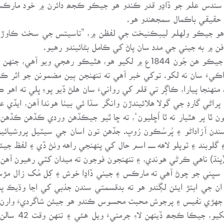
 سندس علم جو ڏاڍو قدر ڪندو هو جيڪو ڪجھ دائرن ۾ خود مارڪس 
 حقيقي باڪمال سمجھندو هو.
 هو جيڪو ولهلم ليبڪنيخت جي لفظن ۾، ”تاسيتس جي سخت ڪاوڙ ڀر
ن ۾ به جيني جي مدد سان پاڻ کي ڪامل بڻائيندو رهيو.
مارڪس نالي جينيءَ جو هڪ ڏاڍو دلچسپ خط، جيڪو هن جُون 1844ع ۾ لکيو ه
ءَ سان نه لکو. توکي خبر آهي ته تنهنجن ٻين مضمونن جو اثر ڪي
منهنجا پيارا، ڪاڳر تي قلم کي روانيءَ سان هلڻ ڏيو پوءِ ڀلي ته اهو
هي پراڻي گارڊ جي گولا هلائيندڙن وانگر سڌا ئي بيٺا هوندا آهن، ا
ون ٿا پر هٿيار نه ٿا اُڇليون‘، ته ڇا ٿيو جيڪڏهن وردي ڪڏهن ڪ
ن آزاداڻو ۽ پُرسُڪون رُوپ. جڏهن تون اسان جي سيٽيل پروشيائي
گلوبند ۽ ٽوپلو لاهه ـــــــ اسم حال کي پنهنجي راهه وٺڻ ڏي ۽ لفظ جيئ
پنڌ) ناهي ڪرڻي هوندي، ۽ تنهنجون فوجون ته ميدان کٽي رهيون آهن ن
ن سڀني جو چوڻ آهي ته مارڪس ۽ جيني ڏاڍا خوش ۽ کِل مُک زال مڙ
 جي ابتڙ ايئن لڳندو هو ته بدقسمتي سندن جذبي کي اڃا وڌيڪ پخ
وسو“ جهڙي نفيس ۽ پرجوش محبت محسوس ڪندو هو جيئن شاگرديءَ وارن 
1865ع ۾ هن جين