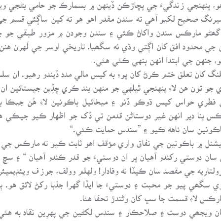
، پنهنجي زندگيءَ جي پڇاڙڪن ڏينهن ۾ بسمارڪ جو حامي بڻجي ويو
ه ميرنگ صحيح لکيو آهي ته سندن مقدر اهو هو ته کين ساڳئي قسم 
ھڻو مارڪس سندن واکاڻ ڪئي ۽ سندن وجودن ۾ مزور طبقي جو جاڳن
ن جي محدود افق کان اڳتي وڌي نه سگھيا. تاريخي اوسر جي لَهرن هنن
ايو، جنهن جي ابتدا انهن ٻنهي ڪئي هئي.
لنگ کان تعلق ختم ڪرڻ کان پوءِ به کيس مالي مدد ڏيندو رهيو. ان سلس
 جو تون هن لاءِ پنهنجي ٿيلهي جو منهن بند ڪري ڇڏِين جيستائين ا
 فطري حواس کيس ڌوڪو ڏنو ۽ ميخائيل باڪونين لاءِ هُن جيڪا
رڪس بنا دير انهن غير دوستاڻن قدمن تي ڏک جو اظهار ڪيو جيڪي ه
 باڪونين سان ٺاهه ڪيو ۽ ”سندس حمايت ڪئي.“
رنيشنل ۾ باڪونين جي نفاق واري مؤقف اهو ثابت ڪيو ته مارڪس جي
سان دوستي رکندو آهيان پر ان دوستيءَ جو قدر ڪندو آهيان “ ۽ سچ 
پرولتاريه جي مقصد سان ڪيڏا نه وفادار! ولهلم وولف، جوزف ويئڊيمي
ھي پيو جو محبت ۽ دوستيءَ جا ايڏا گهرا جذبا رکڻ لائق هو. ٻ
ڪس لاءِ قسمت جا سڀ کان وڻندڙ تحفا هئا.
 ويجھي دوست ۽ صلاحڪار ۽ سندس لکڻين جي پهرِين نقاد به هئي