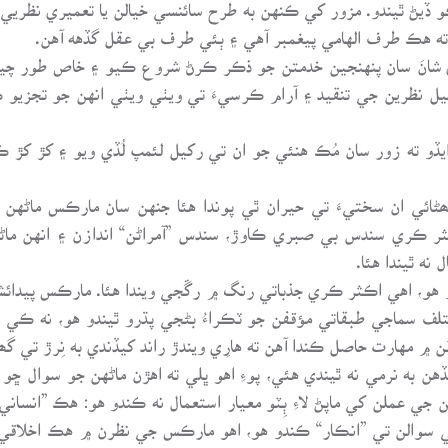
 ڏيڻ ٿيندو. مزور کي ڪنهن به طرح سائنسي خيالن يا تعميري نظريي کا
ته هڪ طرف الهامي پيغمبر آهي ۽ ٻئي طرف بي عقل گڏهه آهن.
ڏي شانَ سان پنهنجين خدمتن جو ذڪر ڪرڻ شروع ڪيو ۽ خاص طور چي
ٽيل نظرين جي تنقيد ۽ آرام ڪرسيءَ تي ويٺي ويٺي انهن جو تجزيو ڪ
 ته زور سان مُڪ هنئي جو ان تي رکيل لئمپ لُڏي ويو ۽ کڙ کڙ ڪرڻ 
ڻائي ان سختيءَ تي حيران ٿي پوندا هئا جنهن سان مارڪس ماڻهن 
ڪثر ڪري سندس بي صبري ڪاوڙ، سندس ”آمراڻن“ اندازن ۽ انهن ماڻ
 ٿيندا هئا.
، اهي اڪثر ڪري جذباتي رنگ ۾ رڱجي ويندا هئا. مارڪس پيدائشي 
تلف سماجي طبقاتي مؤقفن جو ٽڪراءُ بڻجي پڌرو ٿيندو هو، نه ڪي ا
مهارت حاصل ڪندا آهن ته هارِي ويندڙ راند کيڏندي به نِرڙ تي گھن
 نرمي نه ٿيندي هئي، پوءِ اهو ڀلي ته اهڙن ماڻهن جو سوال ڇو ن
ي عملن کي ماپڻ لاءِ ٻِٽو معيار استعمال نه ڪندو هو: هڪ ”انساني“ 
ي سوالن تي ”انڪار“ ڪندو هو، اهو مارڪس جي نظرن ۾ هڪ اخلاقي 