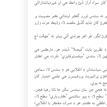
ن سواءِ آواز ڏيڻ واعظ جي ان غيرديانتداراڻي
و ته سندس ٿورو گھڻو ابتدائي ڪم مصيبت ۾
رڻ کان شايد گڏيل مقصد لاءِ وڌيڪ عزت وارو
لڳو. هُو اهو چوندي اُٿي بيٺو ته ”جهالت اڄ
۽ نظرين بابت ”فيصلا“ ڏيندو هو. مارڪس جي
هن لاءِ سندس ”ميفسٽوفليزي“ نفرت جي اڪثر
سياستدان ۽ انقلابي هو ۽ سندس لاءِ سماجي
هڙن پرائيويٽ پروفيسرن جي علمي اعتبار کان
ج نه پوي.
ه هجي جن سان سندس سالن جا ناتا رهيا هجن.
سطح لاءِ ۽ ٻيو سائنسي ”ڪاروباري“ سطح لاءِ.
غلطي به ڪندو هو ۽ صرف مفڪر يا انقلابيءَ