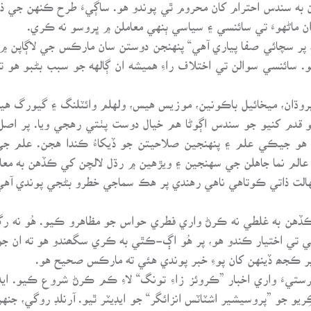
 به سندس احترام کان محروم ٿي پوندو هو. ساڳيءَ طرح ڪنهن جي 
ان ماڻهوءَ تي سائنسي ۽ سياسي ٻنهي معاملن ۾ ڀروسو نه ڪري.
هي، پر سچائي صفا پياري آهي“ پنهنجن دوستن سان مارڪس جي لاڳاپن ۾
 سائنسي سوالن تي اختلاف راءِ هميشه ان ڳالهه جو سبب بڻبو هو ته 
ر پروڌان، ميخائيل باڪونين، موزيس هيس، ولهلم وائٽلنگ ۽ گيورگ ه
 قدم کنيو جو سندس اڳوڻا هم خيال دوست پٺتي رهجي ويا. پر اصل 
 نه هو جيڪي علم ۽ پنهنجين صلاحيتن جو ڏيکاءُ ڪندا هجن. علم جي 
ر عالم نما جاهلن جي سهنجين ۽ ويڙهين ۾ رڌل لالچن کي ڪڏهن به 
۾ جهالت ذاتي ڪوتاهي ناهي رهندي پر هڪ سماجي خطرو بڻجي پوندي 
ً ڪڏهن به غلطي نه ڪرڻ واري فطري حواس جو مظاهرو ڪيو. هُو نه ر
 تي اختيار ڪندو هو، پر هُو اڳ-ڪٿي به ڪري سگھندو هو ته ان جو
 پر ڪجھ ڏينهن کان پوءِ خبر پوندي هئي ته مارڪس صحيح هو.
رستيءَ واري اخبار ”ڪروئز زاءِ تونگ“ لاءِ ڪم ڪرڻ شروع ڪيو. 