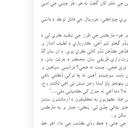
جي علم کان گھٽ نه هو. هُو جيني جي ادبي
ِي چيڙاڪي، جووينال جي قاتل ٽوڪَ ۽ ڊانٽي
و، هٿيڪو رهجي ويو آهي، جنهن ۾ هوءَ مارڪس جي طرز جي تنقيد ڪري ٿي ۽
ڏو گھڻو ٿيو آهي. ڪاروباري ۽ لطيف انداز ۾
 ڪڏهن ڪڏهن ٿـڏو کائي ڪِري پوي، ۽ ان سان گڏ
يڏي عزت واري طريقي سان، محڪم ۽ جرئت سان، ۽
ڏهن ڍري هجي، چست نه هجي؟ فرانسي سپاهين ۾
ن بابت سوچيندو آهين ته ڇا توکي ڏڪڻي ناهي
ن پنهنجو پاڻ ايندا وڃن تيئن ئي اهي لکندو وڃ.
ه؟ دعا آهي ته جنرل کي ڪاميابي ملي....“
س هئا. ڪهڙيون به تڪليفون ۽ آزمائشون سندن
تو بڻائي ڇڏي ٿي. پَڪيءَ ڄمار ۾ به مارڪس
سالن ۾.
ي کي هڪ جذبن ڀريو خط لکيو، جيڪا ڪجھ ڏينهن لاءِ جرمنيءَ ويل هئي ۽ تنهن وقت 42 سالن جي هئي ۽ هڪ وڏي ڪٽنب جي ماءُ. اهو خط