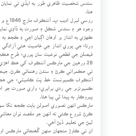
سندس شخصيت ظاهري طور به ايڏي ئي نمايان ه
هئا.
روسي ل
وجود هو ۽ سندس شڪل ۽ صورت به ڏاڍي نمايان 
ڪهڙي به انداز ۾ اوهان اڳيان اچي ۽ ڪجھ به 
ورتاءَ جي پوري انداز جي خاصيت هئي آزادگي
فيصلن جي قطعي نوعيت سان پوريءَ طرح هڪجھ
28 ورهين جي مارڪس آننڪوف کي هڪ اهڙي 
تي حڪمراني ڪرڻ ۽ سندن رهنمائي ڪرڻ، جيڪو س
آننڪوف ڪميونسٽ خط پَٽ ڪاميٽيءَ جي هڪ گڏ
ڪميونزم جي ردي برابريءَ واري صورت جو اص
پيروڪار به پيدا ٿي پيا هئا.
مارڪس انهن تصوري اصولن بابت ڪجھ تکا سوال 
ڪرڻ شروع ڪئي ته انهن جو مقصد نوان معاشي 
ٿيڻ جي تعليم ڏيڻ آهي.
ان تي ڪاوڙ منجهان منهن گُھنجائي مارڪس ا