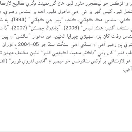
دنيا ۾ شامل ٿيو. کيس گهر ۾ ئي ادبي ماحول مليو. ادب ۾ سندس رهبري
واءِ، ڊاڪٽر محبت جا 13 ڪتاب سندس وفات کان پوءِ سهيڙي ڇپرايا اٿائين. هن ماهوار ”
سنڌي ادبي سنگت قنبر شا
ب قنبر“ کان وٺي ”ڊاڪٽر محبت اڪيڊمي قنبر“ تائين مختلف عهدن
هو لاڙڪاڻي ۾ آرٽس ڪائونسل جو ميمبر ۽ ”انڊس لٽرري فورم“ (الف
هي.