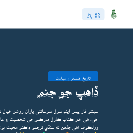
ڀاڱا
تاريخ، فلسفو ۽ سياست
ڏاهپ جو جنم
آهي. هي اهم ڪتاب ڪارل مارڪس جي شخصيت ۽ عالم
وولڪوف آهي جڏهن ته سنڌي ترجمو ڊاڪٽر محبت ٻرڙي
4.5/5.0
4202
2105
آخري ڀيرو 