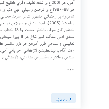
آهي. هو 2001ع ۾ شاهه لطيف ڊگري ڪاليج قنبر ۾ فزڪس جو ليڪچرر مقرر ٿيو. هاڻ گورنمينٽ ڊگري ڪاليج لاڙڪاڻي ۾ سندس مقرري آهي.
هو 88-1987ع ۾ ترجمن وسيلي ادبي 
ڪتابن کان س
تعليمي ۽ سماجي طور ”موهن جو دڙو سائنس ڪل
وقت ”ڏاهپ پبليڪيشن لاڙڪاڻي“ جو باني آهي. 
سندس رهائش پروفيسرس ڪالوني، لاڙڪاڻي ۾ آ
***
پويون پَنو