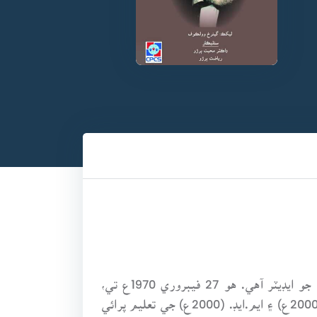
رياضت ٻرڙو سنڌي ٻوليءَ جو ليکڪ (شاعر، ڪهاڻيڪار، مضمون نويس)، مترجم، پبلشر ۽ رسالي ”سائنسي سوچ“ جو ايڊيٽر آهي. هو 27 فيبروري 1970ع تي،
شوڪت علي ”شوق“ ٻرڙي جي گهر ۾، قنبر شهر ۾، پيدا ٿيو. هن ايم.ايس سِي. (فزڪس، 1995ع)، ايم.اي. (سنڌي، 2000ع) ۽ ايم.ايڊ. (2000ع) جي تعليم پرائي