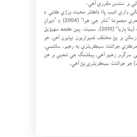
، نالي واري اديب ڀاءُ ڊاڪٽر محبت ٻرڙي ڪئي ۽
شاعريءَ ۾ رهنمائي مشهور شاعر سرمد چانڊيي ڪئي. سندس هڪ ڪهاڻي-ڪتاب ”پيار جي ڪهاڻي“ (1994)، ٻه شعري مجموعا ”شام جي هوا“ (2004) ۽ ”ديوانِ
رياضت“ (2005)، ايڊٽ ڪيل ۽ سهيڙيل تاريخي ڪتاب ”قنبر: هڪ اڀياس“ (2006)، ”چانڊوڻا چمڪن“ (2007)، ”ڏات ڏيئا ٻاريا“ (2010)، سميت، ٻين ڪجھ سهيڙيل
سائنس“ ۽ ٻين رسالن ۾ پڻ مختلف ذميواريون نڀايون آهن. هو
خ جو 6 ڀيرا سيڪريٽري پڻ رهيو آهي ۽ سنڌي ادبي سنگت سنڌ جو 05-2004ع دوران مرڪزي جوائنٽ سيڪريٽري به رهيو. سائنسي،
 تي سرگرم رهيو آهي. پبلشنگ جي شعبي ۾ هن
) جو جوائنٽ سيڪريٽري پڻ آهي.