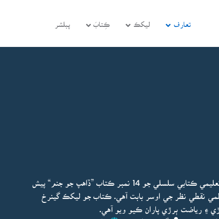
تعارف
ليکڪ
ڪِتابَ
پبلشر
سينٽر فار پيس اينڊ سول سوسائٽي پاران روشن خيال تعليمي ڪتابي سلسلي جو 14 نمبر ڪتاب ”ڏاهپ جو جنم“ پيش
ي نقطي نظر جي اوسر بابت آهي. ڪتاب جو ليکڪ گينرخ
 ۽ رياضت ٻرڙي پاران ڪيو ويو آهي.
اپڊيٽ ٿيو:
گينرخ وولڪوف
ڇاپو پھريون