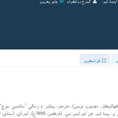
و
فُل اسڪرين