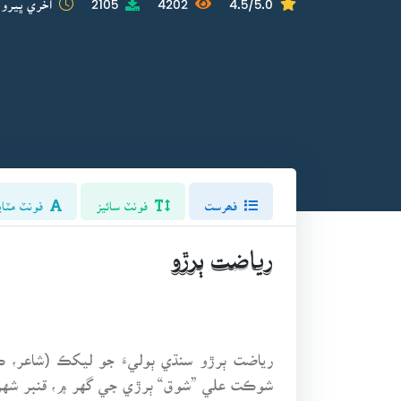
فھرست
فونٽ سائيز
فونٽ مٽاي
رياضت ٻرڙو