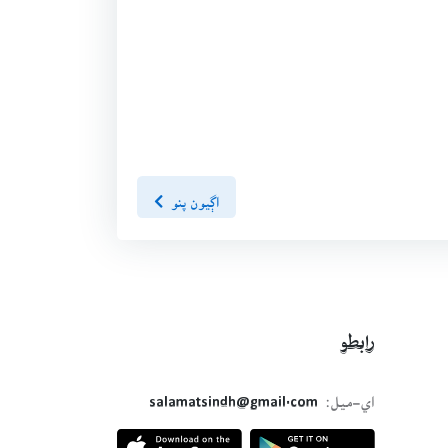
اڳيون پنو
رابطو
اي-ميل:
salamatsindh@gmail.com