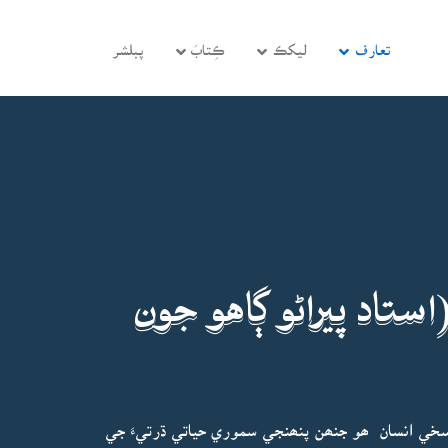
تعارف
ليکڪ
ڪِتابَ
پبلشر
ستاد پيراڻو ڳاهو جون
سخي انسان ھو جنھن پنھنجي سموري حياتي ڌرتيءَ جي