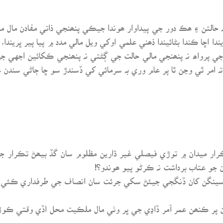
 تہ حالتن ۽ ھڪ دور جي پيداوار ھوندا جيڪي پنھنجي ذاتي مفادن ما
ندا اڇا ڪندا بڻائيندا ذھني علمي اوکي ويل مالي مدد ۾ پيا پير ڀريندا
ن جي پرواھ نہ پنھنجي مالي حالت جي ڳڻتي نہ پنھنجي ڪکائين اجهي 
تہ امر ٿي وڃن ٿا پر عام وري بہ سرمائي کي ڏسندڙ سو ڇا ڄاڻي سندن ع
ڪرار ميدان ۾ توڙي فيصلي غير ڌارين مظلوم سان گڏ بيھڻ تڪرار جي
ن جو عتاب برداشت نہ ڪرڻو پيو ھوندو؟!
ينگن کان ڏنگجي جيئڻ سکي جرئت سان انصاف جي طرفداري ڪئي تڏه
ئون پر ڪنھن عمر آمر ڏاڍي جي ڀر وٺي مال ملڪيت محل اڏي وقتي ڪوڙ