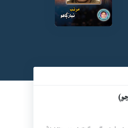
جو)
 سنڀومل ھميراڻي، رائچند هريجن، جھڙن عظيم