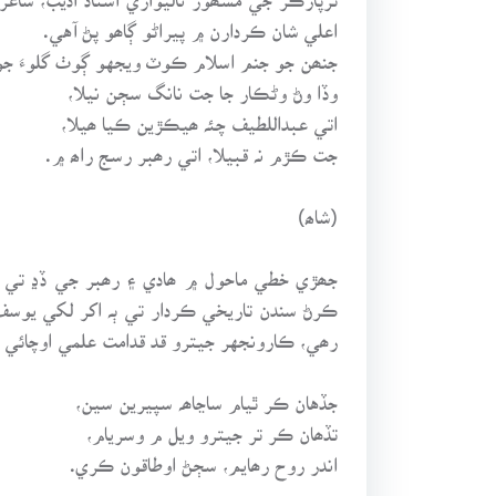
اعلي شان ڪردارن ۾ پيراڻو ڳاھو پڻ آهي.
جنھن جو جنم اسلام ڪوٽ ويجهو ڳوٺ گلوءَ جو تڙ ٿرپارڪر ۾ 1936ع ۾ ٿيو. جڏهن سموري سنڌ وانگر پر ٿرپارڪر ۾ 
وڏا وڻ وڻڪار جا جت نانگ سڄن نيلا،
اتي عبداللطيف چئہ ھيڪڙين ڪيا ھيلا،
جت ڪڙم نہ قبيلا، اتي رھبر رسج راھ ۾.
(شاھ)
جھڙي خطي ماحول ۾ ھادي ۽ رھبر جي ڏڍ تي ئي
ڪرڻ سندن تاريخي ڪردار تي ٻہ اکر لکي يوسف 
رھي، ڪارونجهر جيترو قد قدامت علمي اوچائي ڏ
جڏهان ڪر ٿيام ساڃاھہ سپيرين سين،
تڏھان ڪر تر جيترو ويل م وسريام،
اندر روح رھايم، سڄڻ اوطاقون ڪري.