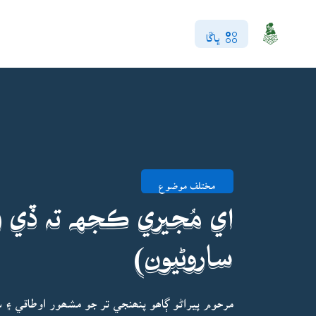
ڀاڱا
مختلف موضوع
اي مُجيري ڪجهہ تہ ڏي (ا
ساروڻيون)
مرحوم پيراڻو ڳاھو پنھنجي تر جو مشھور اوطاقي ۽ 