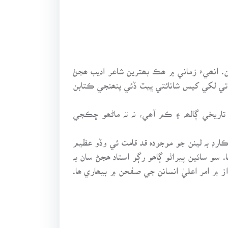
ھن. انھيءَ زماني ۾ ھڪ بھترين شاعر اديب ھجڻ
 تي لکي کيس شانائتي ڀيٽ ڏئي پنھنجي ڪتابن
اريخي ڳالھہ ۽ ڪم آھي، نہ تہ ماڻھو ڇڪجي
ڪارڊ بہ لينن جو موجودہ قد قامت ئي وڏو عظيم
و سائين پيراڻو ڳاھو رڳو استاد ھجڻ سان بہ
ز ۾ امر اعليٰ انسانن جي صفحن ۾ بيھاري ھا.