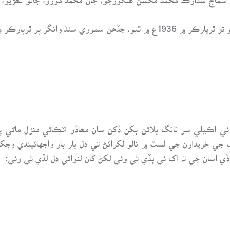
اڃان وڌيڪ تعليم حاصل ڪرڻ ڏکي ھئي.
 اڪيلي سر نانگ بلائن بکن ڏکن سان مھاڏو اٽڪائي منزل ماڻي پاڻ
جي خريدارن جي لسٽ ۾ نالو لکرائڻ تي دل بار بار واجهائيندي وڄ
ي اسان جي تہ اک ئي ٻڏي ٿي وئي لکڻ کان لنوائي دل لڏي ٿي وئي: