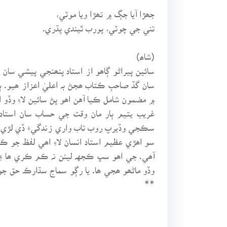
جھڙا آيا جڳ ۾ تھڙا ويا موٽي،
تني جي چوٽي، پورب ٿيندي پڌري.
(شاھ)
سائين پيراڻو ڳاھو از استاد پنھنجي پيشي سان 
سان گڏ صاحبِ ڪتاب ھجڻ بہ اعليٰ اعزاز ھيو.
۾ مضمون شامل ڪيا آهن اھو پڻ سائين لاءِ وڏو ا
غريب يتيم ٻار مان وقت جي حساب سان استاد
سڪجي وڏيرپ روب تاب واري زندگيءَ ڏي لڙي ويند
سو اھڙي عظيم استاد انسان لاءِ اھي لفظ جو ڪن
آھي. جي اھو سڀ ڪجهہ لينن نہ ڪم ڪري ھا ۽ ر
وڏو ماڻھو ھجي ھا. يا رڳو سماج سڌارڪ حق جو 
**