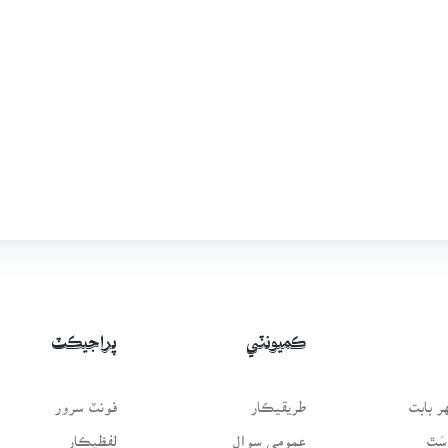
ڪميونٽي
پراجيڪٽ
 بابت
طريقيڪار
فونٽ سرور
سَٿ
عمومي سوال
لفظيڪار