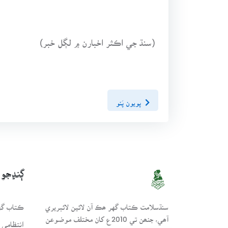
(سنڌ جي اڪثر اخبارن ۾ لڳل خبر)
پويون پَنو
ڳنڍجو
سنڌسلامت ڪتاب گهر ھڪ آن لائين لائبريري
ڪتاب گهر
آھي، جنھن تي 2010ع کان مختلف موضوعن
انتظامي 