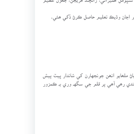
 ملھايو انھن جونجهارن کي شاندار ڀيٽ پيش
کندي رھي آھي پر قلم جي سگهہ وري بہ ڪمزور