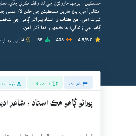
مسڪين، اٻوجهہ ماروئڙن جي لئہ وقف ڪري ڇڏي. تعليمي
مثالي آھي. پاڻ ھارين مسڪينن جي حقن لاءِ عملي ج
ثبوت آھي، ھن ڪتاب ۾ استاد پيراڻو ڳاهو جي شخصيت 
ڳاهو جي زندگيءَ جا ڪجهہ واقعا ڏنل آھن.
4.5/5.0
403
58
آخري ڀيرو اپڊي
فھرست
فونٽ سائيز
فونٽ مٽاي
پيراڻو ڳاھو ھڪ استاد ، شاعر ا
ٿرپارڪر جي مشھور ناليواري استاد اديب، شاع