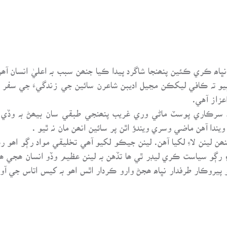
نڀاھ ڪري ڪئين پنھنجا شاگرد پيدا ڪيا جنھن سبب بہ اعليٰ انسان آ
 ٻيو تہ ڪافي ليکڪن مڃيل اديبن شاعرن سائين جي زندگيءَ جي سفر
عزاز آهي.
 سرڪاري پوسٽ ماڻي وري غريب پنھنجي طبقي سان بيھڻ بہ وڏي ت
ا آهن ماضي وسري ويندؤ اٿن پر سائين انھن مان نہ ٿيو .
ھن لينن لاءِ لکيا آهن. لينن جيڪو لکيو آھي تخليقي مواد رڳو اھو ر
ڳو سياست ڪري ليڊر ٿي ھا تڏهن بہ لينن عظيم وڏو انسان ھجي ھا. س
پيروڪار طرفدار نڀاھ ھجڻ وارو ڪردار اٿس اھو بہ کيس اتاس جي آوا