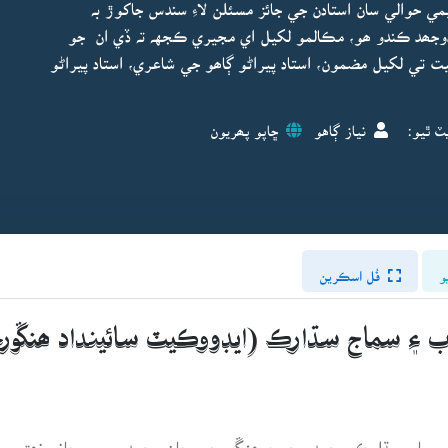
 حوالي سان استادن جي جائز مسئلن لاءِ سندس جاکوڙ بہ
دوجھد ڪندو ھو، مڪالمو لکيل اي مجيري ڪجهہ تہ ڏي ان جو
تي لکيل مضمون، استاد پيراڻو ڳاھو جي شاعري، استاد پيراڻو
ٽ ٿيو:
نياز ڳاهو
ڇاپو پھريون
و
فُل اسڪرين
ديب ۽ سماج سڌارڪ (ايڊووڪيٽ سائينداد ھنڱور
ر سماج سڌارڪ محمد محسن ھنڱورجو، جان محمد مورو، جانو نھڙيو،