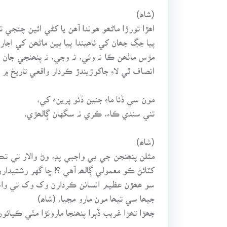
(شاھ)
اھڙا ٿورڙا ماڻھو ھوندا آھن يا کڻي ائين چئجي
پيا جڳ جھان کي ٺاھيندا پيا ٻين ماڻھن کي اجاري
مڙس ماڻھن ڪا نہ وئي، نہ وڃي، نہ پنھنجي جا
انصاف ٿي لاءِ جاکوڙيندڙ ڪردار واقعي تاريخ ۾ 
مون سي ڏٺا ماءِ جنين ڏٺو پرينءَ کي،
تني سندي ڪاء، ڪري نہ سگهان ڳالھڙي.
(شاھ)
مثلن پنھنجن جي بي واجبي پڊ، وڻ والار تي ت
کٽائڻ ڪو معمولي ڳالھہ آهي ؟! ڇا گهر رشتيدار
سو ھھڙن عظيم انسانن ڪردارن وک وک تي واس
جيھا سي تيھا مون مارو مڃيا. (شاھ)
جھڙا تھڙا غريب ڏٻرا پنھنجا ماروئڙا مٿي ڪيا