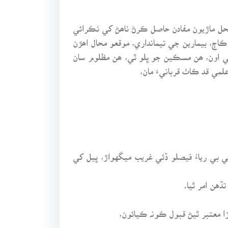
ل محل ماڙيون مفادن حاصل ڪرڻ ٺاھڻ کي ٺڪرائي
، ڪاڄ، بيمارين جي تيمانداري، موقعو محال اھڙن
جي اون، ھن مسڪين جو ڀلو ٿي، ھن مظلوم سان
لمي قد ڪاٺ قربانيءَ مان،
 بي رياءُ فيصلو ڏئي غريب ميگهواڙ، ڀيل کي
ن امر ٿيا.
ا معتبر ٿيڻ قبول ڪونہ ڪيائون،