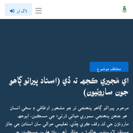
لاگ ان
مختلف موضوع
اي مُجيري ڪجهہ تہ ڏي (استاد پيراڻو ڳاهو
جون ساروڻيون)
مرحوم پيراڻو ڳاھو پنھنجي تر جو مشھور اوطاقي ۽ سخي انسان
ھو جنھن پنھنجي سموري حياتي ڌرتيءَ جي مسڪين، اٻوجهہ
ماروئڙن جي لئہ وقف ڪري ڇڏي. تعليمي حوالي سان استادن جي جائز
مسئلن لاءِ سندس جاکوڙ بہ مثالي آھي. پاڻ ھارين مسڪينن جي