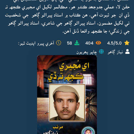
حقن لاءِ عملي جدوجھد ڪندو ھو، مڪالمو لکيل اي مجيري ڪجهہ تہ
ڏي ان جو ثبوت آھي، ھن ڪتاب ۾ استاد پيراڻو ڳاهو جي شخصيت
تي لکيل مضمون، استاد پيراڻو ڳاھو جي شاعري، استاد پيراڻو ڳاهو
جي زندگيءَ جا ڪجهہ واقعا ڏنل آھن.
4.5/5.0
404
58
آخري ڀيرو اپڊيٽ ٿيو:
نياز ڳاهو
ڇاپو پھريون