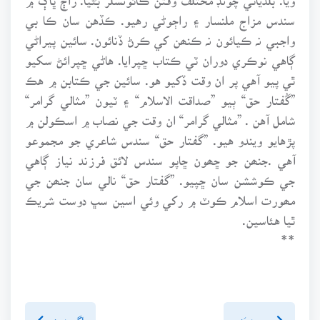
سندس مزاج ملنسار ۽ راڄوڻي رهيو. ڪڏهن سان ڪا بي
واجبي نہ ڪيائون نہ ڪنھن کي ڪرڻ ڏنائون. سائين پيراڻي
ڳاهي نوڪري دوران ٽي ڪتاب ڇپرايا. هاڻي ڇپرائڻ سکيو
ٿي پيو آهي پر ان وقت ڏکيو هو. سائين جي ڪتابن ۾ هڪ
”گُفتار حق“ ٻيو ”صداقت الاسلام“ ۽ ٽيون ”مثالي گرامر“
شامل آهن . ”مثالي گرامر“ ان وقت جي نصاب ۾ اسڪولن ۾
پڙهايو ويندو هيو. ”گفتار حق“ سندس شاعري جو مجموعو
آهي .جنھن جو ڇھون ڇاپو سندس لائق فرزند نياز ڳاهي
جي ڪوششن سان ڇپيو. ”گفتار حق“ نالي سان جنھن جي
مھورت اسلام ڪوٽ ۾ رکي وئي اسين سڀ دوست شريڪ
ٿيا هئاسين.
**
پويون پَنو
اڳيون پنو