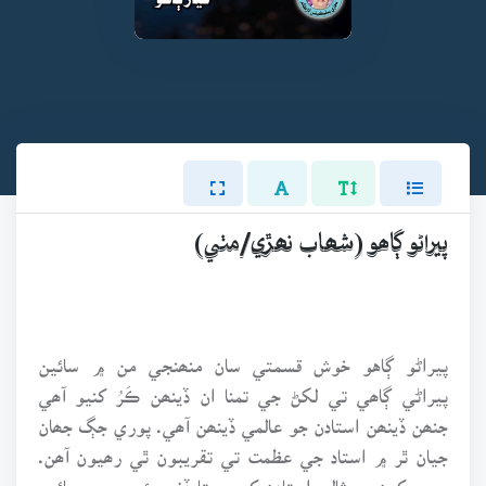
پيراڻو ڳاھو (شھاب نھڙي/مٺي)
پيراڻو ڳاهو خوش قسمتي سان منھنجي من ۾ سائين
پيراڻي ڳاھي تي لکڻ جي تمنا ان ڏينھن ڪَرُ کنيو آھي
جنھن ڏينھن استادن جو عالمي ڏينھن آھي. پوري جڳ جھان
جيان ٿر ۾ استاد جي عظمت تي تقريبون ٿي رھيون آھن.
سچن کرن ۽ مثالي استادن کي مڃتا ڏني پئي وڃي. سائين