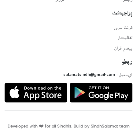
پراجيڪٽ
فونٽ سرور
لفظيڪار
پيغامِ قرآن
رابطو
اي-ميل:
salamatsindh@gmail.com
Developed with ❤️ for all Sindhis. Build by
SindhSalamat
team