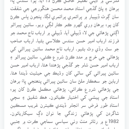
برهان ۽ پاڻ گڏجي استاد محمد محسن هنڱورجي جي شفقت
سان ڳوٺ ڏيپيار ۾ پرائمري پرائمري لڳا. پنجون پاس ڪرڻ
کان پوءِ برهان وري گهرو ڪم ڪار لڳي ويو، سائين پيراڻو
اڳتي پڙهائي جي لاءِ ڏيپلي آيا، ڏيپلي ۾ ارباب تاج محمد جو
فرزند ارباب امير حسن سندس ڪلاسي بڻيا. ارباب صاحب
جو سٿ وڏي وٿ بڻيو. ارباب تاج محمد سائين پيراڻي کي
پڙهائي جي خرچ ۾ مدد ڪرڻ شروع ڪئي. سائين پيراڻو ۽
ارباب امير حسن شام جو گڏجي پڙهندا هئا. ارباب امير حسن
سائين پيراڻي کي ساٿي کان وڌيڪ جي حيثيت ڏيندا هئا.
اربابن جو سھڪار ملڻ سان سائين پيراڻي پنھنجي ڀاءُ برهان
جي پڙهائي شروع ڪرائي. پڙهائي مڪمل ڪرڻ کان پوءِ
استاد جي پيشي کي اختيار ڪيائون. هڪ شفيق ۽ سچي
استاد طور فرض سر انجام ڏيندي ڪيترن غريب مسڪين
شاگردن کي پڙهائي زندگي جا نوان دڳ سيکاريائون.
1982ع ۾ رٽائر منٽ وٺي سياسي سماجي ڪرت ۾ جنبي
ويا. بلدياتي چونڊ مختلف وقتن ڪائونسلر بڻيا. راڄ ڀاڳ ۾