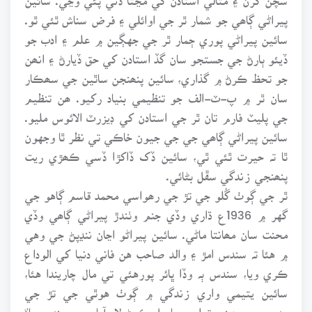
پيراڻي ڳاھي جو شمار ٿر جي اوائلي ۽ فرض سناش ٿئي ٿو.
سائين پيراڻي پوري ڄمار ٿر جي جهڳين ۾ علم ۽ ادب جو
ڏيئو ٻارڻ جي جستجو سان گڏ استادن کي حق ڏيارڻ ۽ انھن
جو تحظ ڪرڻ ۾ گذاري، سائين پنھنجن ساٿين جي سھڪار
سان ٿر ۾ پ-ٽ-الف جو تنظيمي بنياد رکيو. ھن تنظيم
جي پليٽ فارم تان ٿر جي استادن کي ڊيزرٽ الائوس مليو.
سائين پيراڻي ڳاھي جي جي جيون خاڪي تي نظر ٿا وجهون
ٿا تہ حيرت ٿئي ٿي، سائين ڏک ڏاکڙا ڏسي ڪھڙي ريت
پنھنجي زندگي سڦل بڻائي.
ٿر جي ڳوٺ گُلو جي تڙ جي رھواسي محمد قاسم ڳاهو جي
گهر ۾ 1936ع ڌاري وڏي جنم وٺندڙ پيراڻي ڳاھي وڏي
محنت سان مھانتا ماڻي. سائين پيراڻو اڃان ننڍپڻ جي وهي
۾ هئا تہ سندس امڙ ۽ والد صاحب هن فاني دنيا کي الوداع
ڪري ويا، سندس ٻہ وڏا ڀائر پورهئي تي مال چاريندا هئا،
سائين يتيمي واري زندگي ۾ ڳوٺ هوٿي جي تڙ جي
مدرسي ۾ ديني تعليم حاصل ڪرڻ لاءِ آيا، پوءِ سندس ڀاءٌ