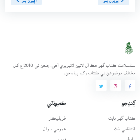
سنڌسلامت ڪتاب گهر ھڪ آن لائين لائبريري آھي، جنھن تي 2010ع کان
مختلف موضوعن تي ڪتاب رکيا پيا وڃن.
ڳنڍجو
ڪميونٽي
ڪتاب گهر بابت
طريقيڪار
انتظامي سَٿ
عمومي سوال
رابطو
فورم