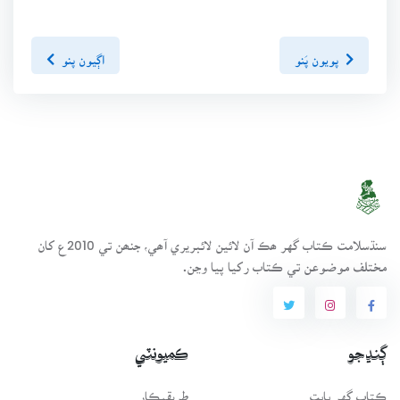
پويون پَنو
اڳيون پنو
سنڌسلامت ڪتاب گهر ھڪ آن لائين لائبريري آھي، جنھن تي 2010ع کان
مختلف موضوعن تي ڪتاب رکيا پيا وڃن.
ڳنڍجو
ڪميونٽي
ڪتاب گهر بابت
طريقيڪار