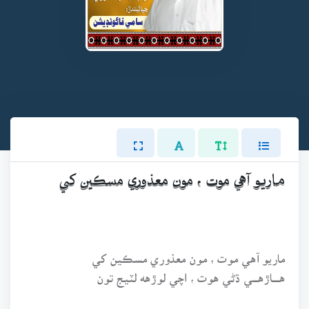
ماريو آهي موت ، مون معذوري مسڪين کي
ماريو آهي موت ، مون معذوري مسڪين کي
هـــــاڙهــــي ڌڻي هوت ، اچي لوڙهه لٽيج تون