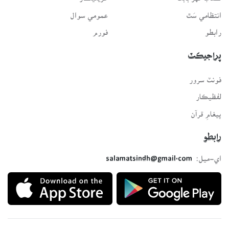
انتظامي سَٿ
عمومي سوال
رابطو
فورم
پراجيڪٽ
فونٽ سرور
لفظيڪار
پيغامِ قرآن
رابطو
اي-ميل:
salamatsindh@gmail.com