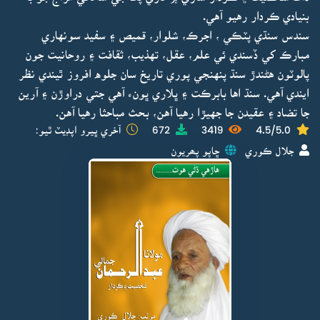
بنيادي ڪردار رهيو آهي.
سندس سنڌي پٽڪي ، اجرڪ، شلوار، قميص ۽ سفيد سونهاري
مبارڪ کي ڏسندي ئي علم، عقل، تهذيب، ثقافت ۽ روحانيت جون
پالوٽون هڻندڙ سنڌ پنهنجي پوري تاريخ سان جلوه افروز ٿيندي نظر
ايندي آهي. سنڌ اها بابرڪت ۽ ڀلاري ڀونء آهي جتي دراوڙن ۽ آرين
جا تضاد ۽ عقيدن جا جهيڙا رهيا آهن، بحث مباحثا رهيا آهن.
4.5/5.0
3419
672
آخري ڀيرو اپڊيٽ ٿيو:
جلال ڪوري
ڇاپو پھريون