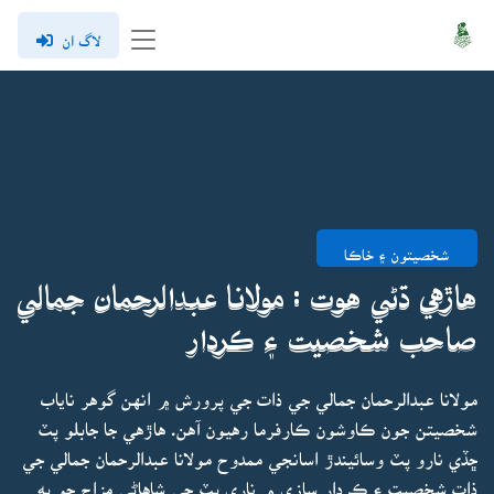
لاگ ان
شخصيتون ۽ خاڪا
هاڙهي ڌڻي هوت : مولانا عبدالرحمان جمالي
صاحب شخصيت ۽ ڪردار
مولانا عبدالرحمان جمالي جي ذات جي پرورش ۾ انهن گوهر ناياب
شخصيتن جون ڪاوشون ڪارفرما رهيون آهن. هاڙهي جا جابلو پٽ
ڇڏي نارو پٽ وسائيندڙ اسانجي ممدوح مولانا عبدالرحمان جمالي جي
ذات شخصيت ۽ ڪردار سازي ۾ ناري پٽ جي شاهاڻي مزاج جو به