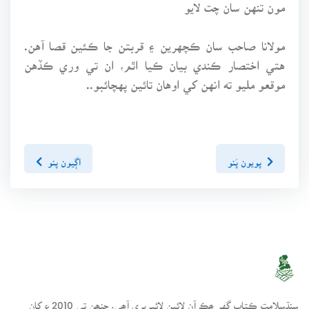
مون تنهن سان چت لايو
مولانا صاحب سان ڪچهرين ۽ قربتن جا ڪئين قصا آهن.
هتي اختصار ڪندي بيان ڪيا اٿم، ان تي وري ڪڏهن
موقعو مليو ته انهن کي اوهان تائين پهچائبو..
پويون پَنو
اڳيون پنو
سنڌسلامت ڪتاب گهر ھڪ آن لائين لائبريري آھي، جنھن تي 2010ع کان