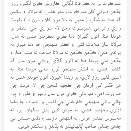
عمرڪوٽ ۾ ٻه ڪارخانا لڳائي ڪاروبار ڪرڻ لڳس. روز
جڏهن صوفي کان عمرڪوٽ ويندو هئس. ته مولانا ۽ ساڻس
گڏ هڪ ٻه شاگرد ( جنهن جا نالا مون کان وسرن ٿا ) ولهيٽ
واري واٽر تي عمرڪوٽ وڃڻ لاءِ سواري جي انتظار ۾
هوندا هئا. آئون گهران دعا ڪري نڪرندو هئس ته شال،
مولانا سان ملاقات ٿئي ۽ اڪثر منهنجي اها دعا قبول به
پوندي هئي. ڪڏهن ڪڏهن ته مولانا صاحب نه ملندا هئا. ۽
جڏهن ملي پوندا هئا ته آئون گاڏي روڪي مون سان گڏ
کڻندو هئس. ته اڪثر منهنجو ٿورو مڃي چوندا هئا. ته
اسين فقير روز لاريء ۾ ويندا آهيون. آئون چوندو هئس ته
هن فقير کي اوهان جي ڪجهه لمحن جي لاءِ قربت جي
ضرورت آهي. مهرباني ڪري مون سان ويهو ۽ هلو، ۽ پوءِ
ڄاڻي واڻي منهنجي ڪارخاني جي آفيس ۾ تصوف جا بخيا
اڍيڙي وجهندو هئس. ته جيئن کين ٻڌي سگهان. پوءِ ته
محسوس ڪندو هوس، ته انتهائي نازڪ ۽ دقيق مسئلن تي
جڏهن جمالي صاحب ڳالهائيندو ته ٻڌندو ۽ سکندو هوس.