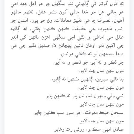
ته آئون گوتم تي ڳالهائي نٿو سگهان جو هو اهل جهد آهي
هو ڄاڻي هن جو خدا ڄاڻي آئون ڪم عقل، نافهم ماڻهو
آهيان. تصوف جا هي دقيق معاملات، وڻ جو پور، انسان جو
اندر، محبوب جي حقيقت ڪنهن ڪنهن چاتي، اها ڳالهه
عقل جي احاطي ۾ نٿي اچي سگهي اهڙن ماڻهن کي اندر
جي اکين ڏٺو اوهان تائين پهچائڻ لاءِ صديق فقير جي هي
صدا سمجهان ٿو ته ڪافي هوندي.
جو ذڪر ۾ نه آيو، جو فڪر ۾ نه آيو،
مون تنهن سان چت لايو.
بنا نالي سپرين، ڳالهين ڪنهن نه ڳايو،
مون تنهن سان چت لايو.
نبي ولي ويهون ٿيا، تان پار نه ڪنهن پايو
مون تنهن سان چت لايو
سبحان حبڪ معرفت، اهو سور سڀ ڪنهن چايو
مون تنهن سان چت لايو
صادق انهي سڪ ۾، روئي رت وهايو