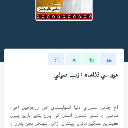
مون سي ڏٺاماء : زيب صوفي
اڄ جڏهن سموري دنيا انتهاپسندي جي ورچڙهيل آهي،
مذهبي ۽ نسلي شدتون انسان کي ٻارڻ بڻايو ٻارين پيون
ڪيترين غمگين مائرن، ڀينئرن، زالن، پنهنجن ٻچن ڀائرن ۽