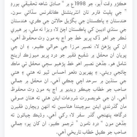
هڪڙو وقت آيو، جو 1998ع ۾ “ صادق شاهه تحقيقي بورڊ
” جي پليٽ فارم تان انٽرينشنل ڪانفرنس سڏائي سون.
هندستان ۽ پاڪستان جي بگڙيل حالاتن جي ڪري، هندستان
جي سنڌي اديبن کي پاڪستان اچڻ لاءِ ويزا نه ملي، پر هيري
ٺڪر جو اهو ڏک پريو خط جو اڄ به مون وٽ محفوظ آهي.
ان کي پڙهڻ لاءِ نصير مرزا جي حوالي ڪيم، ۽ ان جي
پويان ان محفل ۾ شفيع فقير جو درد ڀريو ميوزڪ ارينج
شامل هو، جڏهن نصير اهو خط پڙهيو سڄي محفل تي ماڪ
ڇائجي ويئي. ۽ پهريون دفعو احساس ٿيو ته هتي ۽ هتي
جي سنڌين ۾ سرحد اچي چڪي آهي. ان محفل ۾ جمالي
صاحب جو خطاب جيڪو ويڊيو ۾ اڄ به مون وٽ محفوظ
آهي. ان جي خوبصورت شروعات ايئن هئي ته هتان صوفي
مان گذرندي ايئن سوچيندا هئاسين ته انهن ويچارن فقيرن
درگاهه پنهنجي گذر سفر لاءِ رکي آهي. وڌيڪ چيائون ته
جڏهن مون “ درد نامون ” ترجمو ڪيو، ان کان پوءِ جمالي
صاحب جو ڪيل خطاب تاريخي آهي.