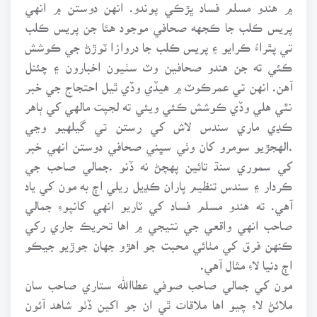
۾ هندو مسلم فساد ڀڙڪي پوندو. انهن دوستن ۾ انهي
پريس ڪلب جا ڪجهه صحافي موجود هئا جن پريس ڪلب
تي پٿراءُ ڪرايو ۽ پريس ڪلب جا دروازا ٽوڙڻ جي ڪوشش
ڪئي ته جن هندو صحافين وٽ سٺيون اخبارون ۽ چئنل
آهن. انهن تي عمرڪوٽ ۾ هيڏي وڏي ٿيل احتجاج جي خبر
نٿي هلي وڏي ڪوشش ڪئي ويئي ته لجپت مالهي کي ٻاهر
ڪڍي ماري سندس لاش کي رستن تي گيلهيو وڃي
.الهجڙيو سومرو کان وٺي سڀني صحافي دوستن انهي خبر
کي سموري سنڌ تائين پهچڻ نه ڏنو .جمالي صاحب جي
ڪردار ۽ سندس تنظيم پاران ڪڍيل ريلي اڄ به مون کي ياد
آهي. ته هندو مسلم فساد کي ٽاريو انهي کانپوءِ جمالي
صاحب انهي واقعي جي نتيجي ۾ اها تحريڪ جاري رکي
ڪنهن فرق کي مٺائي محبت جو اهڙو جهان جوڙيو جيڪو
اڄ دنيا لاءِ مثال آهي.
مون کي جمالي صاحب صوفي عطاالله ستاري صاحب سان
ملائڻ لاءِ چيو اها ملاقات ٿي ان جو اکين ڏٺو شاهد آئون