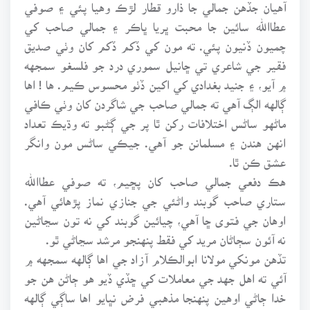
آهيان جڏهن جمالي جا ذارو قطار لڙڪ وهيا پئي ۽ صوفي
عطاالله سائين جا محبت ڀريا ڀاڪر ۽ جمالي صاحب کي
چميون ڏنيون پئي. ته مون کي ڏکم ڏکم کان وٺي صديق
فقير جي شاعري تي ڇانيل سموري درد جو فلسغو سمجهه
۾ آيو، ۽ جنيد بغدادي کي اکين ڏٺو محسوس ڪيم. ها ! اها
ڳالهه الڳ آهي ته جمالي صاحب جي شاگردن کان وٺي ڪافي
ماڻهو ساڻس اختلافات رکن ٿا پر جي ڳڻبو ته وڌيڪ تعداد
انهن هندن ۽ مسلمانن جو آهي. جيڪي ساڻس مون وانگر
عشق ڪن ٿا.
هڪ دفعي جمالي صاحب کان پڇيم، ته صوفي عطاالله
ستاري صاحب گوبند واڻئي جي جنازي نماز پڙهائي آهي.
اوهان جي فتوى ڇا آهي، چيائين گوبند کي نه تون سڃاڻين
نه آئون سڄاڻان مريد کي فقط پنهنجو مرشد سڃاڻي ٿو.
تڏهن مونکي مولانا ابوالڪلام آزاد جي اها ڳالهه سمجهه ۾
آئي ته اهل جهد جي معاملات کي ڇڏي ڏيو هو ڄاڻن هن جو
خدا ڄاڻي اوهين پنهنجا مذهبي فرض نڀايو اها ساڳي ڳالهه