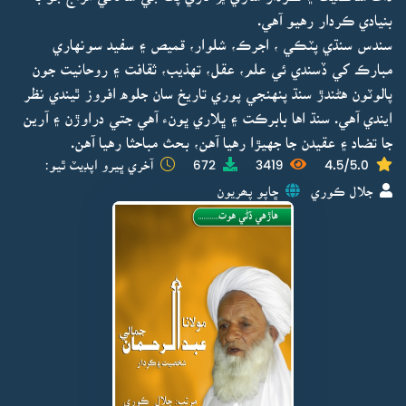
بنيادي ڪردار رهيو آهي.
سندس سنڌي پٽڪي ، اجرڪ، شلوار، قميص ۽ سفيد سونهاري
مبارڪ کي ڏسندي ئي علم، عقل، تهذيب، ثقافت ۽ روحانيت جون
پالوٽون هڻندڙ سنڌ پنهنجي پوري تاريخ سان جلوه افروز ٿيندي نظر
ايندي آهي. سنڌ اها بابرڪت ۽ ڀلاري ڀونء آهي جتي دراوڙن ۽ آرين
جا تضاد ۽ عقيدن جا جهيڙا رهيا آهن، بحث مباحثا رهيا آهن.
4.5/5.0
3419
672
آخري ڀيرو اپڊيٽ ٿيو:
جلال ڪوري
ڇاپو پھريون