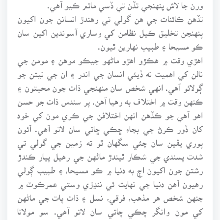
ورن جا لاش پنهنجي تڏن تي ڏسي ماتم ڪيو آهي.
تڏهن ڪائنات جي هن گولي تي رهندڙ انسانن جون اکيون
پنهنجن تخليق ڪيل نظامن کي وساري آسوندين اکين سان
ڪو مسيحا ۽ طبيب نهارين ٿيون.
اهڙي وقت ۾ هڪڙو اهڙو ماڻهو جيڪو موهن ۽ مومن جي
نالن کي اهميت نه ڏيئي انسان جي اندر ۽ ان جي نيتن جو
ڳولائو آهي. انهي شخص سان منهنجي ذات جون محبتون ۽
ڪنهن وقت ۾ اختلاف به رهيا آهن. پر سندس ذات جو حسن
اهو آهي جو ڪڏهن انهن اختلافن جي ڪري مون کي خود
کان ڏور ڪرڻ جي بجاءِ ڇڪي ڇاتي سان لاتو آهي. آئون
پوري يقين سان چئي سگهان ٿو ته زمين جي گولي تي
شدت پسندي جي شڪار ٿيندڙ ماڻهن جي رهيل پيار ڪندڙ
رشتن جون اکيون اڄ به دنيا ۾ ڪو مسيحا، ۽ طبيب ڳولي
رهيون آهن دنيا جي نهايت ئي ننڍڙي وستي عمرڪوٽ ۾
جنهن شخص هر مذهب، فرقي، نسل ۽ ذات پات جي ماڻهن
کي مون وانگر ڇڪي ڇاتي سان لاتو آهي. سو مولانا