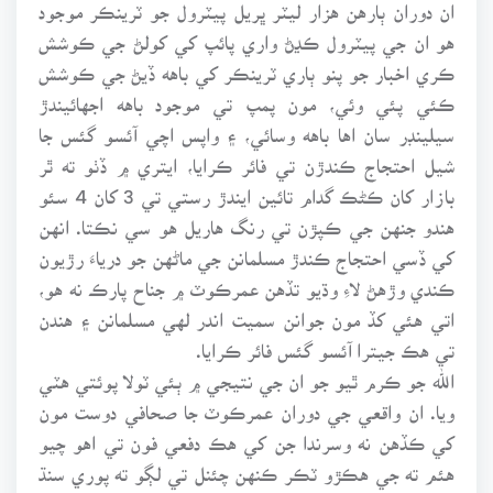
ان دوران ٻارهن هزار ليٽر ڀريل پيٽرول جو ٽرينڪر موجود
هو ان جي پيٽرول ڪڍڻ واري پائپ کي کولڻ جي ڪوشش
ڪري اخبار جو پنو ٻاري ٽرينڪر کي باهه ڏيڻ جي ڪوشش
ڪئي پئي وئي، مون پمپ تي موجود باهه اجهائيندڙ
سيلينڊر سان اها باهه وسائي، ۽ واپس اچي آئسو گئس جا
شيل احتجاج ڪندڙن تي فائر ڪرايا، ايتري ۾ ڏٺو ته ٿر
بازار کان ڪڻڪ گدام تائين ايندڙ رستي تي 3 کان 4 سئو
هندو جنهن جي ڪپڙن تي رنگ هاريل هو سي نڪتا. انهن
کي ڏسي احتجاج ڪندڙ مسلمانن جي ماڻهن جو درياءَ رڙيون
ڪندي وڙهڻ لاءِ وڌيو تڏهن عمرڪوٽ ۾ جناح پارڪ نه هو،
اتي هئي کڏ مون جوانن سميت اندر لهي مسلمانن ۽ هندن
تي هڪ جيترا آئسو گئس فائر ڪرايا.
الله جو ڪرم ٿيو جو ان جي نتيجي ۾ ٻئي ٽولا پوئتي هٽي
ويا. ان واقعي جي دوران عمرڪوٽ جا صحافي دوست مون
کي ڪڏهن نه وسرندا جن کي هڪ دفعي فون تي اهو چيو
هئم ته جي هڪڙو ٽڪر ڪنهن چئنل تي لڳو ته پوري سنڌ