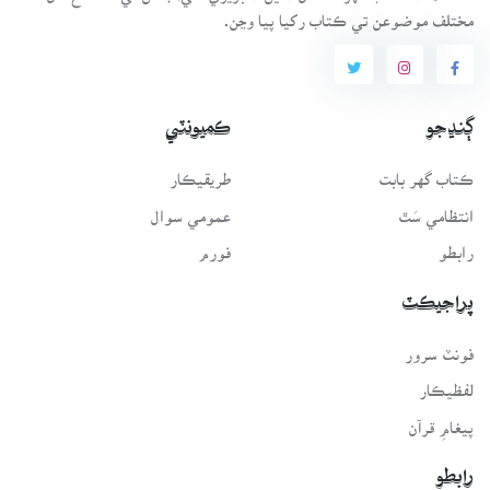
مختلف موضوعن تي ڪتاب رکيا پيا وڃن.
ڳنڍجو
ڪميونٽي
ڪتاب گهر بابت
طريقيڪار
انتظامي سَٿ
عمومي سوال
رابطو
فورم
پراجيڪٽ
فونٽ سرور
لفظيڪار
پيغامِ قرآن
رابطو