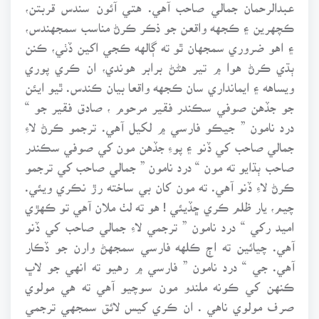
عبدالرحمان جمالي صاحب آهي. هتي آئون سندس قربتن،
ڪچهرين ۽ ڪجهه واقعن جو ذڪر ڪرڻ مناسب سمجهندس،
۽ اهو ضروري سمجهان ٿو ته ڳالهه ڪجي اکين ڏٺي، ڪنن
ٻڌي ڪرڻ هوا ۾ تير هڻڻ برابر هوندي، ان ڪري پوري
ويساهه ۽ ايمانداري سان ڪجهه واقعا بيان ڪندس. ٿيو ايئن
جو جڏهن صوفي سڪندر فقير مرحوم ، صادق فقير جو “
درد نامون ” جيڪو فارسي ۾ لکيل آهي. ترجمو ڪرڻ لاءِ
جمالي صاحب کي ڏنو ۽ پوءِ جڏهن مون کي صوفي سڪندر
صاحب ٻڌايو ته مون “ درد نامون ” جمالي صاحب کي ترجمو
ڪرڻ لاءِ ڏنو آهي. ته مون کان بي ساخته رڙ نڪري ويئي.
چيم، يار ظلم ڪري ڇڏيئي ! هو ته لٺ ملان آهي تو ڪهڙي
اميد رکي “ درد نامون ” ترجمي لاءِ جمالي صاحب کي ڏنو
آهي. چيائين ته اڄ ڪلهه فارسي سمجهڻ وارن جو ڏڪار
آهي. جي “ درد نامون ” فارسي ۾ رهيو ته انهي جو لاڀ
ڪنهن کي ڪونه ملندو مون سوچيو آهي ته هي مولوي
صرف مولوي ناهي . ان ڪري کيس لائق سمجهي ترجمي