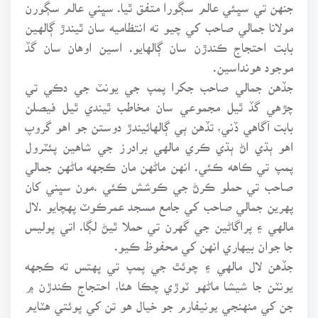
جنهن تي سڀئي عالم سڳورا متفق ٿيا. سڀني عالم سڳورن
مولانا جمالي صاحب کي چيو ته انتظاميه سان ٿيندڙ ڳالهين
بابت احتجاج ڪندڙن سان ڳالهايو. اسين اوهان سان گڏ
موجود هونداسين.
جڏهن جمالي صاحب جکرا پمپ جي يونٽ جي دڪي تي
چڙهي گڏ ٿيل مجموعي سان مخاطب ٿيندي ٿيل فيصلن
بابت آگاهي ڏني، تڏهن ٻي ڳالهائيندڙ دوستن جو اهو گروپ
اهو ٻڌي اڻ ٻڌي ڪري مالهي برادرز جي شاهين پئٽرول
پمپ تي ڪاهه ڪئي. انهن ماڻهن مان ڪجهه ماڻهن جمالي
صاحب تي حملو ڪرڻ جي ڪوشش ڪئي .مون سڀني کان
پهرين جمالي صاحب کي جامع مسجد عمرڪوٽ پهچايو .لال
مالهي ۽ پراگاڻين جي گهرن تي حملا ٿيڻ لڳا. اتي پوليس
جا جوان بيهاري انهن کي محفوظ ڪيو.
جڏهن لال مالهي ۽ چوئٿ جي پمپ تي پهتس ته ڪجهه
يونٽن جا شيشا ماڻهو ٽوڙي چڪا هئا، احتجاج ڪندڙن ۾
جن کي منهنجي يونيفارم جو خيال هو تن کي پوئتي هٽايم