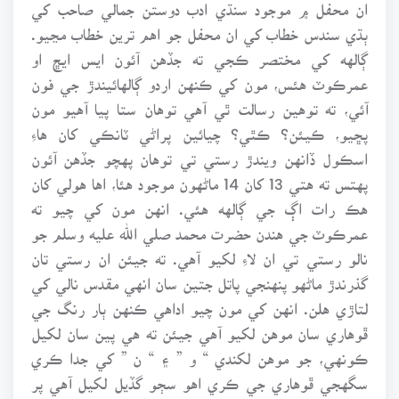
ان محفل ۾ موجود سنڌي ادب دوستن جمالي صاحب کي
ٻڌي سندس خطاب کي ان محفل جو اهم ترين خطاب مڃيو.
ڳالهه کي مختصر ڪجي ته جڏهن آئون ايس ايڇ او
عمرڪوٽ هئس، مون کي ڪنهن اردو ڳالهائيندڙ جي فون
آئي، ته توهين رسالت ٿي آهي توهان ستا پيا آهيو مون
پڇيو، ڪيئن؟ ڪٿي؟ چيائين پراڻي ٽانڪي کان هاءِ
اسڪول ڏانهن ويندڙ رستي تي توهان پهچو جڏهن آئون
پهتس ته هتي 13 کان 14 ماڻهون موجود هئا، اها هولي کان
هڪ رات اڳ جي ڳالهه هئي. انهن مون کي چيو ته
عمرڪوٽ جي هندن حضرت محمد صلي الله عليه وسلم جو
نالو رستي تي ان لاءِ لکيو آهي. ته جيئن ان رستي تان
گذرندڙ ماڻهو پنهنجي پاتل جتين سان انهي مقدس نالي کي
لتاڙي هلن. انهن کي مون چيو اداهي ڪنهن ٻار رنگ جي
ڦوهاري سان موهن لکيو آهي جيئن ته هي پين سان لکيل
ڪونهي، جو موهن لکندي “ و ” ۽ “ ن ” کي جدا ڪري
سگهجي ڦوهاري جي ڪري اهو سڄو گڏيل لکيل آهي پر