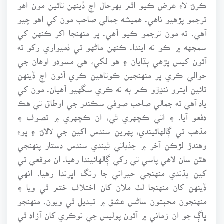
ڪرڻ لاءِ عرض ڪيو اٿم بهرحال اڄ ڏينهن تائين مون اهو
ترجمو پڙهيو ناهي. هميشه جمالي صاحب مون کي اهو چيو
آهي. ته مون ترجمو ڪيو آهي. پر منهنجا اکر ڪنهن کي
سمجهه ۾ ڪو نه ايندا. ڪنهن ماڻهو تي ذميواري رکو ته
آئون کيس پڙهي ٻڌايان ۽ هو لکي، هي مسودو اوهان جي
حوالي ڪري پر منهنجين ڪوتاهين ڪري آئون اڄ ڏينهن
تائين ايترو ننڍڙو ڪم به نه ڪري سگهيو آهيان. مون کي
ياد آهي ته جمالي صاحب صوفي سڪندر جي اوطاق تي هڪ
دفعو آيا. ۽ اتي ڪچهري ٿي، ان ڪچهري ۾ تصوف ۽
مذهب تي ڳالهائيندي، پهرين سندس اکين جي لالاڻ ۽ پوءِ
وهندڙ لڙڪن آخر ۾ جذباتي ٿيندي سندس دستار پنهنجي
هٿن سان لاهي پاسي تي رکي ڳالهائيندا رهيا. ان موقعي تي
کين ٻڌندي منهنجي حيراني جا رنگ اڀرندا رهيا. انهي
ڏينهن کان منهنجا لٺ ملان کان اختلاف ختم ٿي ويا ۽
منهنجون محبتون ساڻس عشق ۾ تبديل ٿي ويون. منهنجو
ڀاڳ جو ان زماني ۾ آئون پوليس جي نوڪري کان آزاد ٿي