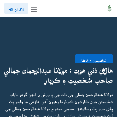
لاگ ان
شخصيتون ۽ خاڪا
هاڙهي ڌڻي هوت : مولانا عبدالرحمان جمالي
صاحب شخصيت ۽ ڪردار
مولانا عبدالرحمان جمالي جي ذات جي پرورش ۾ انهن گوهر ناياب
شخصيتن جون ڪاوشون ڪارفرما رهيون آهن. هاڙهي جا جابلو پٽ
ڇڏي نارو پٽ وسائيندڙ اسانجي ممدوح مولانا عبدالرحمان جمالي جي
ذات شخصيت ۽ ڪردار سازي ۾ ناري پٽ جي شاهاڻي مزاج جو به