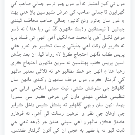
مون تي کين اعتبار نه آيو مون چيو ترسو جمالي صاحب کي
گهرايون ٿا جمالي صاحب کي عرض ڪيوسين پاڻ هتي پهتا
۽ غور سان جائزو وٺڻ کانپوءِ جمالي صاحب مخاطب ٿيندي
چيائين ( تيستائين وڌيڪ ماڻهون گڏ ٿي ويا هئا ) ته ڏسو
موهن لکيل آهي يا محمد صه لکيل آهي انهي تي فساد برپا
نه ڪريو ان وقت اهي جذباتي دوست تڪبير جو نعرو هڻي
پريس ڪلب ڏانهن احتجاج ڪرڻ لاءِ روانا ٿيا. ان بعد جڏهن
اسين پريس ڪلب پهتاسين ته سوين ماڻهون احتجاج ڪري
رهيا هئا ۽ انهن جو هڪ مطالبو هو ته فلاڻي معتبر ماڻهو
کي گرفتار ڪريو، مون موقف سامهون رکندي ماڻهن سان
ڳالهائڻ جي ڪوشش ڪئي. نيٺ سڀني اسلامي فرقي جي
تنظيمي ضلعي عهدي دارن کي عرض ڪيم سي سمورا
پهتا. انهن سان ويهي ڳالهايو ته بلڪل ڪيس داخل ڪرايو
جي اوهان جي نظر ۾ توهين رسالت ٿي آهي. ته ڦوهارو
هڻندڙ هڪڙو ماڻهون آهي سڀني هندن جو ڏوهه ناهي جي
ثابت ٿيو ته يا ڪير به هجي ان کي آئون گرفتار ڪندس.