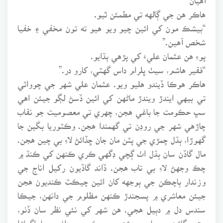
هاڪر هن جي ڳالهه تي مطمئن ٿيو.
“بيشڪ مون کي ائين چيو ويو هيو ته تون مخفي ۽ خفيا
شخص آهين.”
پوءِ هن عثمان عليءَ کي پڙهي ٻڌايو.
“فقير هاشم، سيٺ ڀلرام داس گهٽي، کارو در.”
هاڪر هوڪا ڏيندو هليو ويو. عثمان علي شهر جي چوواٽي
تي بيهي ايندڙ ويندڙ ماڻهن کي ائين ڏسڻ لڳو جيئن اهي
سڀ حڪومت جا باغي هجن، چهري تي معصوميت جو نقاب
چاڙهي شهر جي روڊن تي گهمندا هجن. وڪٽوريا بگين جا
گهوڙا، ٻڌل چمڙي جي پٽن مان جان ڇڏائڻ لاءِ بي چين هجن.
مال گاڏن سان ٻڌل اٺ ڳچي ڊگهي ڪري ڪنهن کي ڪنڌ ۾
چڪ وجهڻ لاءِ بي تاب هجن. ڏاند گاڏيون رکيل اناج جي
وزندار ٻاچڪن جي ٻوجهه کان ائين چيڪٽ ڪنديون هجن
جيئن معاشري ۾ پسجندڙ ڪنهن مظلوم جي دانهن، جيڪا
سندس دل ۾ دٻيل هجي. هن شهر کي نئي نظر سان ڏٺو،
جتي ڳاڙهين ساين روشنين ۾ ڪيبري ڊانسر جا اگهاڙا