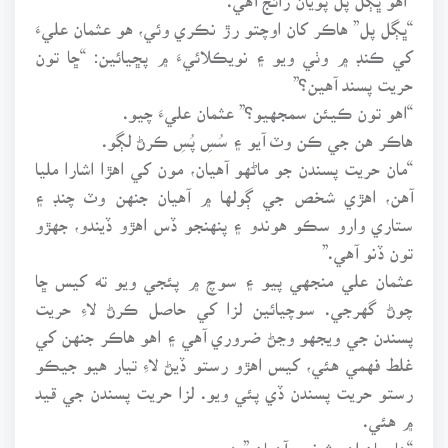
“ڀڳل پل” هاڪر کان اوچتو رڙ نڪري وئي، هو عثمان عليءَ
کي ڪنڊ ۾ وٺي ويو ۽ نويڪلائيءَ ۾ پڇيائين: “ڇا تون
حريت پسند آهين؟”
“اهو تون ڪيئن سمجهيو؟” عثمان عليءَ چيو.
هاڪر هن جي ڪن وٽ آيو ۽ سُسِ پُسِ ڪرڻ لڳو.
“مان حريت پسندن جو ماڻهو آهيان، مون کي اهڙا اشارا مليا
آهن، اهڙي شخص جي ڳولها ۾ آهيان جنهن وٽ چنڊ ۽
ستاري وارو سڪو هوندو ۽ پنهنجو ڏس اهڙو ڏيندو، جهڙو
تون ڏنو آهي.”
عثمان علي منجهي پيو ۽ سوچ ۾ پئجي ويو ته کيس ڇا
چوڻ گهرجي. سوچيائين لزا کي حاصل ڪرڻ لاءِ حريت
پسندن جي ويجهو وڃڻ ضروري آهي ۽ اهو هاڪر جنهن کي
غلط فهمي هئي، کيس اهڙو رستو ڏيڻ لاءِ تيار هيو جيڪو
رستو حريت پسندن ڏي پئي ويو. لزا حريت پسندن جي قيد
۾ هئي.
“ها، مان اهو شخص آهيان.” هن چيو.