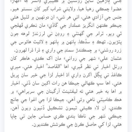
عضوا چمڪي رهيا هيا. ولايتي شراب کير کان سستو هيو.
جنس جي آزادي هئي، اتي هر شيءِ ان دونهين ۾ لٽيل هئي
جيڪو ڪنهن انگريز عملدار جي گاڏيءَ مان نڪري ڦهلجي
ٿي ويو. ٽرام جي گهنٽي ۽ روڊن تي لرزندڙ لوهه جون
پٽڙيون. ٽهڪ ۽ سڏڪا، ٻانهن ۾ ٻانهو ۽ لائيٽ هائوس جي
زرد روشنيءَ ۾ چمڪندڙ سمنڊ جي واري ۽ ذرا ذرا لهرون.
عثمان عليءَ شهر جي روانيءَ مان اک ڪڍي. هاڪر کان
ورتل اخبار تي نظر ڦيري، اها “القاصد” اخبار هئي. ميري
ڪاغذ تي ڀڳل اکرن واري اڌ اخبار لزا جي خبر سان ڀريل
هئي. اها سڀ ڪهاڻي جيڪا هن رات اکين سان ڏٺي. اخبار
۾ اها به خبر هئي ته ليفٽينٽ آرگينان جي سربراهيءَ ۾
هڪ ڪاميٽي ٺاهي وئي آهي، جيڪا لزا جي اغوا جي جانچ
ڪندي، ان لاءِ ڪيئي ٽيمون تشڪيل ڏنيون ويون آهن،
جيڪي شهر جي ناڪا بندي ڪري حساس جاين تي ڇاپا
هڻي، لزا کي حاصل ڪرڻ جي ڪوشش ڪنديون.