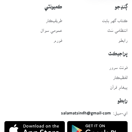
ڳنڍجو
ڪميونٽي
ڪتاب گهر بابت
طريقيڪار
انتظامي سَٿ
عمومي سوال
رابطو
فورم
پراجيڪٽ
فونٽ سرور
لفظيڪار
پيغامِ قرآن
رابطو
اي-ميل:
salamatsindh@gmail.com