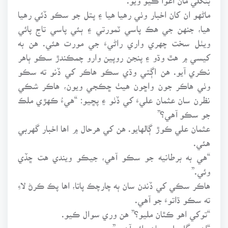
ماڻهو ان کان اخبار وٺي رهيا هيا ۽ پتل جو سڪو ڏئي رهيا
هيا، جنهن جي هڪ پاسي ٽمورتي ۽ ٻئي پاسي تاج پائي
ويٺل سخت چهري واري راڻيءَ جي مورت هئي. هن به
کيسي ۾ هٿ وڌو ۽ پنجن روپين وارو چمڪندڙ سڪو ٻاهر
نڪري آيو. هن اڳتي وڌي سڪو هاڪر کي ڏنو ته سڪو
وٺي هاڪر جون واڇون هيٺ ڇڪجي ويون، هاڪر شڪي
نظرن سان عثمان عليءَ کي ڏٺو ۽ پڇيو: “هيءُ ڪهڙي ملڪ
جو سڪو آهي؟”
عثمان علي ڪوڙ ڳالهايو. هن کي هرحال ۾ اها اخبار گهربي
هئي.
“هي به برطانيه جو سڪو آهي، جيڪو ويندي هت ڇڏي
وئي.”
هاڪر سڪي کي ڏندن سان ٻه چارچڪ پاتا، اها پڪ ڪرڻ لاءِ
ته سڪو ڌاتوءَ جو آهي.
“توکي اهو ڪٿان مليو؟” هن وري سوال ڪيو.
“اهو ڀڳل پل پويان رائج آهي.”