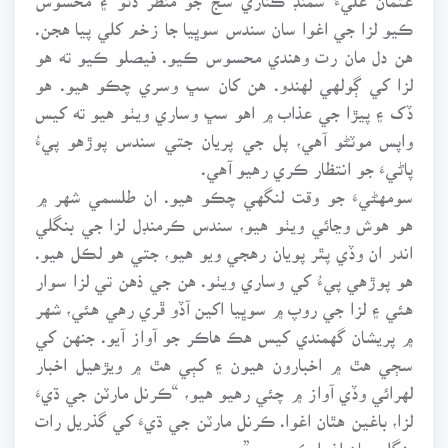
ڪيو لزا جي اغوا سان سندس سوڀيا جا زخم کلي پيا هجن.
هن دل مان رت وهندي محسوس ڪيو. فيصلو ڪيو ته هو
لزا کي ڳولهي لهندو. هن کان سڀ وسري چڪو هيو. هو
ڏک ۽ پيڙا جي عذاب ۾ اهو سڀ وساري ويٺو هيو ته کيس
واپس موٽڻو آهي، پل جي پريان جتي سندس پوڙهو پيءُ
پاڻيءَ جو انتظار ڪري رهيو آهي.
سومهڻيءَ جو وقت لنگهي چڪو هيو. ان طلسمي شهر ۾
هو هوش وڃائي ويٺو هيو، سندس ڪرمنڊل لزا جي بنگلي
اندر ان وڏي پٿر پويان رهجي ويو هيو، جتي هو لڪل هيو.
هو پوڙهي پيءُ کي وساري ويٺو. هن جي ذهن تي لزا سوار
هئي ۽ لزا جي روپ ۾ سوڀيا اکين آڏو ڦري رهي هئي، شهر
۾ پريشان گهمندي کيس هڪ هاڪر جو آواز آيو. جنهن کي
سڄي هٿ ۾ اخبارون هيون ۽ کٻي هٿ ۾ ويڙهيل اخبار
لهرائي وڏي آواز ۾ چئي رهيو هيو، “ڪرنل مارٽن جي ڌيءَ
لزا، باغين هٿان اغوا. ڪرنل مارٽن جي ڌيءَ کي گذريل رات
بنگلي مان اغوا ڪيو ويو.”