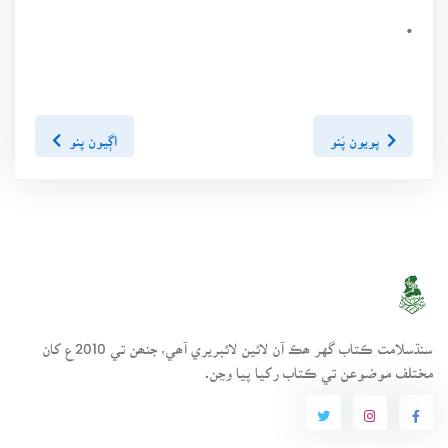
•
پويون پَنو
اڳيون پنو
سنڌسلامت ڪتاب گهر ھڪ آن لائين لائبريري آھي، جنھن تي 2010ع کان
مختلف موضوعن تي ڪتاب رکيا پيا وڃن.