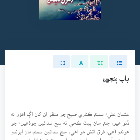
باب پنجون
عثمان عليءَ سمنڊ ڪناري صبح جو منظر ان کان اڳ اهڙو نه
ڏٺو هيو، چنڊ سان ڀيٽ ڪجي ته سج سدائين چوڏهينءَ جو
هوندو آهي، فرق آتش جو آهي. سج سدائين سمنڊ مان اڀرندو
۽ لهندو آهي، اڀرڻ ۽ لهڻ وقت ان جي تپش زائل ٿي ويندي