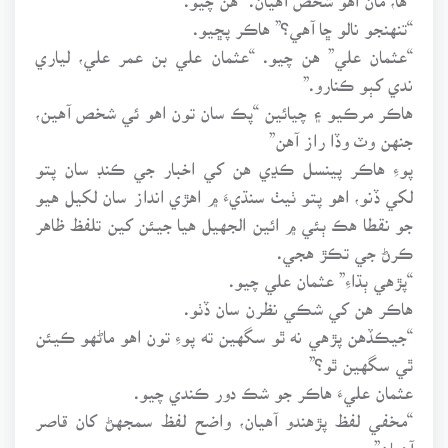
“تنهنجو نالو ڇا آهي؟” هاڪر پڇيو.
“عثمان علي” هن چيو. “عثمان علي بن عمر علي، لياري
ندي کٻو ڪنارو.”
هاڪر مرڪيو ۽ چيائين “پڪ سان تون اهو ئي شخص آهين،
جنهن وٽ وڏا راز آهن”
پوءِ هاڪر پينسل ڪڍي هن کي اخبار جي ڪنڊ سان پتو
لکي ڏنو، اهو پتو ٺيٺ سنڌيءَ ۾ اهڙي انداز سان لکيل هيو
جو نقطا هڪ ٻئي ۾ ائين الجهيل هيا جيئن کين تلفظ ظاهر
ڪرڻ جي تڪڙ هجي.
“پڙهي ٻڌاءِ” عثمان علي چيو.
هاڪر هن کي شڪي نظرن سان ڏٺو.
“جيڪڏهن پڙهي نه ٿو سگهين ته پوءِ تون اهو ماڻهو ڪيئن
ٿي سگهين ٿو؟”
عثمان عليءَ هاڪر جو شڪ دور ڪندي چيو.
“مخفي لفظ پڙهندو آهيان، واضح لفظ سمجهڻ کان قاصر
آهيان”