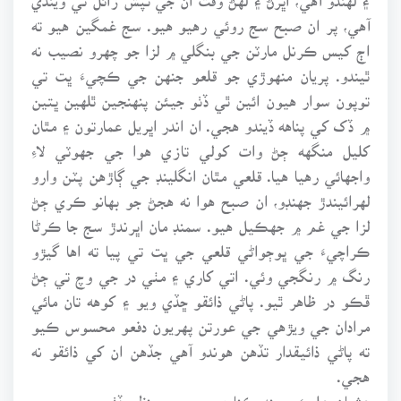
آهي، پر ان صبح سج روئي رهيو هيو. سج غمگين هيو ته
اڄ کيس ڪرنل مارٽن جي بنگلي ۾ لزا جو چهرو نصيب نه
ٿيندو. پريان منهوڙي جو قلعو جنهن جي ڪچيءَ ڀت تي
توپون سوار هيون ائين ٿي ڏٺو جيئن پنهنجين ٿلهين ڀتين
۾ ڏک کي پناهه ڏيندو هجي. ان اندر اڀريل عمارتون ۽ مٿان
کليل منگهه ڄڻ وات کولي تازي هوا جي جهوٽي لاءِ
واجهائي رهيا هيا. قلعي مٿان انگلينڊ جي ڳاڙهن پٽن وارو
لهرائيندڙ جهنڊو، ان صبح هوا نه هجڻ جو بهانو ڪري ڄڻ
لزا جي غم ۾ جهڪيل هيو. سمنڊ مان اڀرندڙ سج جا ڪرڻا
ڪراچيءَ جي ڀوڄواڻي قلعي جي ڀت تي پيا ته اها گيڙو
رنگ ۾ رنگجي وئي. اتي کاري ۽ مٺي در جي وچ تي ڄڻ
ڦڪو در ظاهر ٿيو. پاڻي ذائقو ڇڏي ويو ۽ کوهه تان مائي
مرادان جي ويڙهي جي عورتن پهريون دفعو محسوس ڪيو
ته پاڻي ذائيقدار تڏهن هوندو آهي جڏهن ان کي ذائقو نه
هجي.
عثمان عليءَ سمنڊ ڪناري سج جو منظر ڏٺو ۽ محسوس