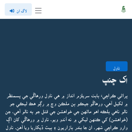
لاگ ان
ناول
اک ڇنڀ
پراڻي ڪراچيءَ بابت سريلزم انداز ۾ هي ناول ورهاڱي جي پسمنظر
۾ لکيل آهي. ورهاڱو جيڪو ٻن ملڪن وچ ۾ رڳو هڪ ليڪي جو
نالو ناهي بلڪه اهو ماڻهن جي خواهشن جي قتل جو به نالو آهي، جن
(خواهشن) کي ڪنهن ليکي ۾ نه آندو ويو. ناول ۾ ورهاڱي کان اڳ
وارو ڪراچي شهر، ان جا بندر بازاريون ۽ ٻيٽ ڏيکاريا ويا آهن. ناول