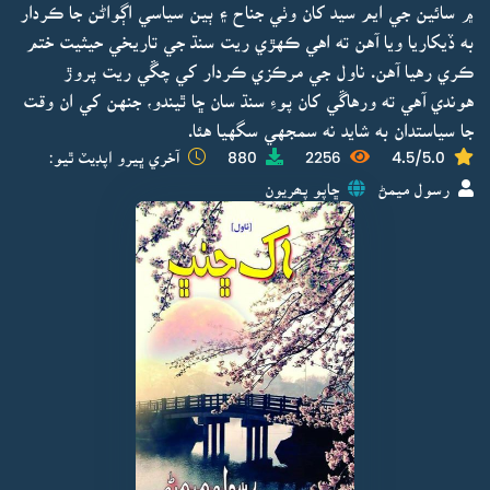
۾ سائين جي ايم سيد کان وٺي جناح ۽ ٻين سياسي اڳواڻن جا ڪردار
به ڏيکاريا ويا آهن ته اهي ڪهڙي ريت سنڌ جي تاريخي حيثيت ختم
ڪري رهيا آهن. ناول جي مرڪزي ڪردار کي چڱي ريت پروڙ
هوندي آهي ته ورهاڱي کان پوءِ سنڌ سان ڇا ٿيندو، جنهن کي ان وقت
جا سياستدان به شايد نه سمجهي سگهيا هئا.
4.5/5.0
2256
880
آخري ڀيرو اپڊيٽ ٿيو:
رسول ميمڻ
ڇاپو پھريون