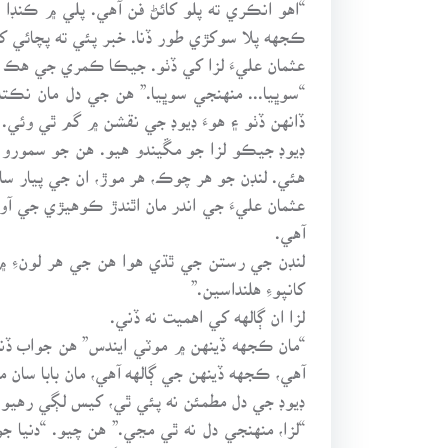
“اهو انڪري ته پلو کائڻ فن آهي. پلي ۾ ڪنڊا ا
ڪجهه پلا سوکڙي طور ڏنا. خبر پئي ته پچائي کائ
عثمان عليءَ لزا کي ڏٺو. جيڪا ڪمري جي هڪ ڪ
“سوڀيا... منهنجي سوڀيا.” هن جي دل مان نڪ
ڏانهن ڏٺو ۽ هوءَ ڊيوڊ جي نقشن ۾ گم ٿي وئي.
ڊيوڊ جيڪو لزا جو مڱيندو هيو. هن جو سمورو پ
هئي. لنڊن جو هر چوڪ، هر موڙ، ان جي پيار سان
عثمان عليءَ جي اندر مان اٿندڙ ڪوهيڙي جي آو
آهي.
لنڊن جي رستن جي ٿڌي هوا هن جي هر لونءِ ۾ 
کانپوءِ هلنداسين.”
لزا ان ڳالهه کي اهميت نه ڏني.
“مان ڪجهه ڏينهن ۾ موٽي ايندس” هن جواب ڏ
آهي، ڪجهه ڏينهن جي ڳالهه آهي، مان بابا سان م
ڊيوڊ جي دل مطمئن نه پئي ٿي، کيس لڳي رهيو 
“لزا، منهنجي دل نه ٿي مڃي.” هن چيو. “دنيا