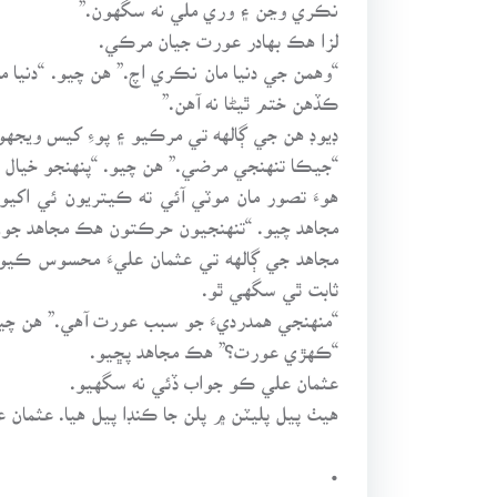
نڪري وڃن ۽ وري ملي نه سگهون.”
لزا هڪ بهادر عورت جيان مرڪي.
“وهمن جي دنيا مان نڪري اچ.” هن چيو. “دنيا 
ڪڏهن ختم ٿيڻا نه آهن.”
ڊيوڊ هن جي ڳالهه تي مرڪيو ۽ پوءِ کيس ويجهو 
“جيڪا تنهنجي مرضي.” هن چيو. “پنهنجو خيال ر
هوءَ تصور مان موٽي آئي ته ڪيتريون ئي اک
مجاهد چيو. “تنهنجيون حرڪتون هڪ مجاهد جون
مجاهد جي ڳالهه تي عثمان عليءَ محسوس ڪيو
ثابت ٿي سگهي ٿو.
“منهنجي همدرديءَ جو سبب عورت آهي.” هن چي
“ڪهڙي عورت؟” هڪ مجاهد پڇيو.
عثمان علي ڪو جواب ڏئي نه سگهيو.
هيٺ پيل پليٽن ۾ پلن جا ڪنڊا پيل هيا. عثما
•