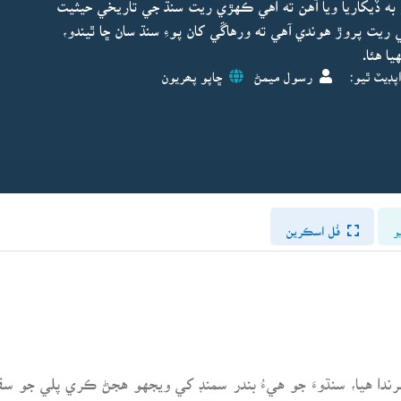
 به ڏيکاريا ويا آهن ته اهي ڪهڙي ريت سنڌ جي تاريخي حيثيت
ت پروڙ هوندي آهي ته ورهاڱي کان پوءِ سنڌ سان ڇا ٿيندو،
ا هئا.
پڊيٽ ٿيو:
رسول ميمڻ
ڇاپو پھريون
و
فُل اسڪرين
ام مرندا هيا، سنڌوءَ جو هيءُ بندر سمنڊ کي ويجهو هجڻ ڪري پلي جو س