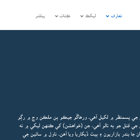
تعارف
ليکڪ
ڪِتابَ
پبلشر
ڱي جي پسمنظر ۾ لکيل آهي. ورهاڱو جيڪو ٻن ملڪن وچ ۾ رڳو
جي قتل جو به نالو آهي، جن (خواهشن) کي ڪنهن ليکي ۾ نه
جا بندر بازاريون ۽ ٻيٽ ڏيکاريا ويا آهن. ناول ۾ سائين جي