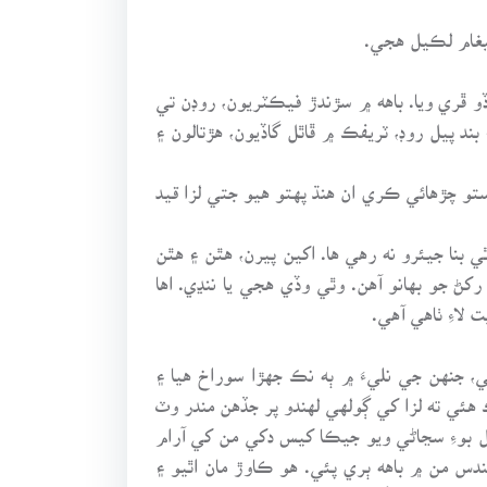
يغام لڪيل هجي.
 ڦري ويا. باهه ۾ سڙندڙ فيڪٽريون، روڊن تي
د پيل روڊ، ٽريفڪ ۾ ڦاٿل گاڏيون، هڙتالون ۽
ستو چڙهائي ڪري ان هنڌ پهتو هيو جتي لزا قيد
 بنا جيئرو نه رهي ها. اکين پيرن، هٿن ۽ هٿن
رکڻ جو بهانو آهن. وٿي وڏي هجي يا ننڍي. اها
لاءِ ٺاهي آهي.
، جنهن جي نليءَ ۾ ٻه نڪ جهڙا سوراخ هيا ۽
ئي ته لزا کي ڳولهي لهندو پر جڏهن مندر وٽ
يل بوءِ سڃاڻي ويو جيڪا کيس دکي من کي آرام
سندس من ۾ باهه ٻري پئي. هو ڪاوڙ مان اٿيو ۽