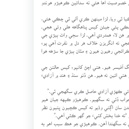
ٻي خصوصيت اها هئي ته سدائين ڪوهيڙو هوندو
ڪيا ٿي ويا. لزا مينهن ڪري آلي ٿي چڪي هئي،
 لِڪي پئي جيئن کيس پناهگاهه هلي وئي هجي.
 ۾ هن لاءِ همدردي آهي. لزا سڄي واٽ ٻيڙي جي
 ته انگريزن خلاف هر دل ۾ نفرت آهي پوءِ
ائجي رهيون هيون ۽ مٿان ٻيڙي جا سڙهه هوا
 آفيسر هيو. هتي اچڻ کانپوءِ کيس حالتن جي
تي ائين نه هيو. هن ڏٺو سنڌ ۽ هند ۾ آزاديءَ
زا ڏئي ڪهڙي آزادي حاصل ڪري سگهجي ٿي.”
جواب ڏئي نه سگهيو. ڪوهيڙو ڪپهه جيان هيو
دن سان اڳتي وڌيو ته کيس ڪچيون ڀتيون نظر
 “ته خدا بخش کٽيءَ جو گهر ڪٿي آهي.”
ٻڌي نه سگهندا آهن. ڪوهيڙي جو هڪ سبب اهو به