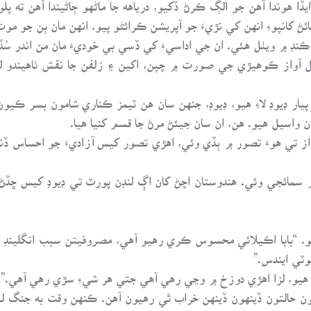
يڏا هوندا آهن جو الڳ ڪرڻ ڏکيو، درياهه جا ماڻهو ڄاڻيندا آهن ته پ
ڻ کانپوءِ انهن کي نڙيءَ جو آپريشن ڪرائڻو پيو. انهن مان ٻن جو موت 
نڊ ۾ ويٺل هئي. ان جي اداسيءَ کي ڏسي بي خوديءَ مان من اندر سُ
تل آواز ڪوهيڙي جي صورت ۾ چپن، اکين ۽ زلفن جا نقش ٺاهيندو 
يار ڊيوڊ لاءِ هيو، ڊيوڊ، جنهن سان هن ٽيمز ڪناري شامون بسر ڪي
 واسيل هيو. هن، ان سان جيئڻ مرڻ جا قسم کنيا هيا.
از تي هوءَ تصور ۾ ٻڏي وئي، اهڙي تصور کيس آزاديءَ جو احساس ڏنو
سمائجي وئي. هندوستان اچڻ کان اڳ لنڊن پورٽ تي ڊيوڊ کيس ڇڏڻ آيو
نو. “بابا اڪيلائي محسوس ڪري رهيو آهي، مصروفيتن سبب انگلينڊ
وٽي ايندس.”
هيو، لزا اهڙي دوزخ ۾ وڃي رهي آهي جتي هر شيءِ سڙي رهي آهي.”
 جون حالتون ڏينهون ڏينهن خراب ٿي رهيون آهن. ڪنهن وقت به جنگ ل