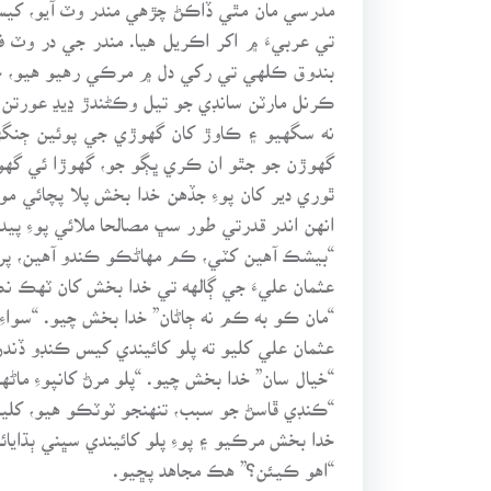
مدرسي مان مٿي ڏاڪڻ چڙهي مندر وٽ آيو، کيس
تي عربيءَ ۾ اکر اڪريل هيا. مندر جي در وٽ
بندوق ڪلهي تي رکي دل ۾ مرڪي رهيو هيو، ج
ڪرنل مارٽن سانڊي جو تيل وڪڻندڙ ڍيڍ عورت
نه سگهيو ۽ ڪاوڙ کان گهوڙي جي پوئين ڄنگهن
گهوڙن جو جٿو ان ڪري ڀڳو جو، گهوڙا ئي گهوڙن
ٿوري دير کان پوءِ جڏهن خدا بخش پلا پچائي م
انهن اندر قدرتي طور سڀ مصالحا ملائي پوءِ پ
“بيشڪ آهين کٽي، ڪم مهاڻڪو ڪندو آهين، پر 
عثمان عليءَ جي ڳالهه تي خدا بخش کان ٽهڪ ن
“مان ڪو به ڪم نه ڄاڻان” خدا بخش چيو. “سوا
عثمان علي کليو ته پلو کائيندي کيس ڪنڊو ڏند
“خيال سان” خدا بخش چيو. “پلو مرڻ کانپوءِ ماڻ
“ڪنڊي ڦاسڻ جو سبب، تنهنجو ٽوٽڪو هيو، کلي
خدا بخش مرڪيو ۽ پوءِ پلو کائيندي سڀني ٻڌايائي
“اهو ڪيئن؟” هڪ مجاهد پڇيو.