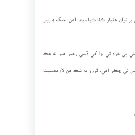
 نوان هٿيار ڪٺا ڪيا ويندا آهن، جنگ ۽ پيار
لي بي خود ٿي لزا کي ڏسي رهيو هيو ته هڪ
س ٿي چڪو آهي. ٿورو به شڪ هن لاءِ مصيبت
.