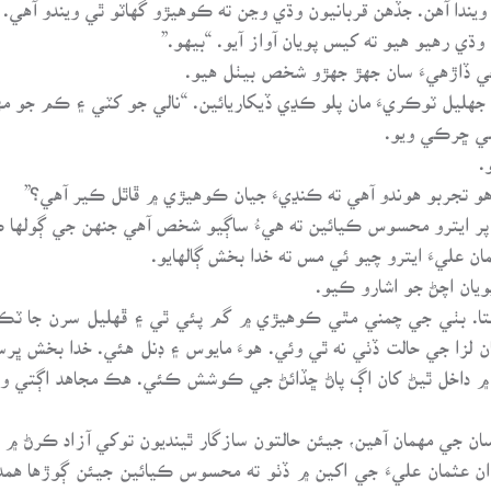
ويندا آهن. جڏهن قربانيون وڌي وڃن ته ڪوهيڙو گهاٽو ٿي ويندو آهي.
ي رهيو هيو ته کيس پويان آواز آيو. “بيهو.”
ڇي ڏاڙهيءَ سان جهڙ جهڙو شخص بيٺل هيو.
 جهليل ٽوڪريءَ مان پلو ڪڍي ڏيکاريائين. “نالي جو کٽي ۽ ڪم جو مها
سي ڇرڪي ويو.
.
و تجربو هوندو آهي ته ڪنڍيءَ جيان ڪوهيڙي ۾ ڦاٿل ڪير آهي؟”
 پر ايترو محسوس ڪيائين ته هيءُ ساڳيو شخص آهي جنهن جي ڳولها ڪ
ن عليءَ ايترو چيو ئي مس ته خدا بخش ڳالهايو.
يان اچڻ جو اشارو ڪيو.
. بٺي جي چمني مٿي ڪوهيڙي ۾ گم پئي ٿي ۽ ڦهليل سرن جا ٽڪرا 
 لزا جي حالت ڏٺي نه ٿي وئي. هوءَ مايوس ۽ ڊنل هئي. خدا بخش ڀرسا
هر ۾ داخل ٿيڻ کان اڳ پاڻ ڇڏائڻ جي ڪوشش ڪئي. هڪ مجاهد اڳتي و
ان جي مهمان آهين، جيئن حالتون سازگار ٿينديون توکي آزاد ڪرڻ ۾ د
ان عثمان عليءَ جي اکين ۾ ڏٺو ته محسوس ڪيائين جيئن ڳوڙها هم