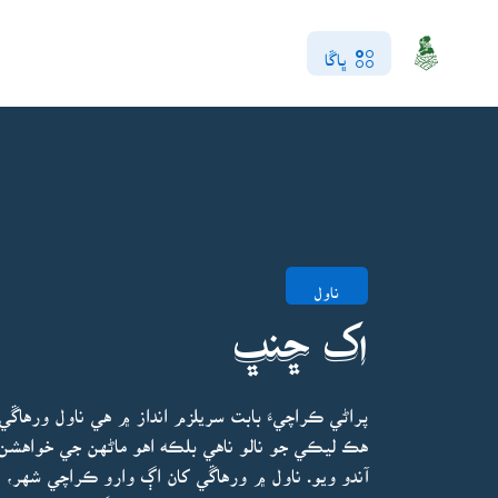
ڀاڱا
ناول
اک ڇنڀ
پراڻي ڪراچيءَ بابت سريلزم انداز ۾ هي ناول ورها
هڪ ليڪي جو نالو ناهي بلڪه اهو ماڻهن جي خواهشن 
آندو ويو. ناول ۾ ورهاڱي کان اڳ وارو ڪراچي شهر، ان 