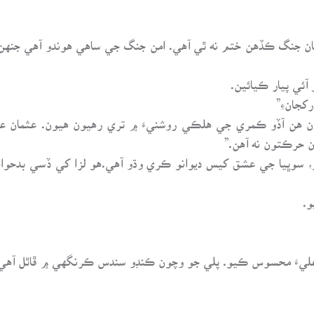
مان جنگ ڪڏهن ختم نه ٿي آهي. امن جنگ جي ساهي هوندو آهي جنهن ۾
آئي پيار ڪيائين.
کجانءِ”
يون هن آڏو ڪمري جي هلڪي روشنيءَ ۾ تري رهيون هيون. عثمان ع
 حرڪتون نه آهن.”
، سوڀيا جي عشق کيس ديوانو ڪري وڌو آهي.هو لزا کي ڏسي بدحوا
و.
ن عليءَ محسوس ڪيو. پلي جو وچون ڪنڊو سندس ڪرنگهي ۾ ڦاٿل آهي