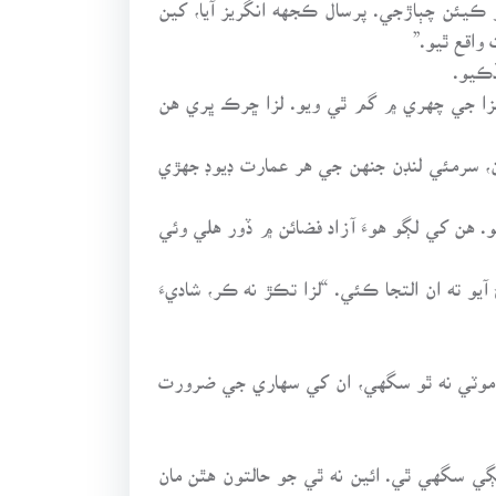
لو ڪيئن چٻاڙجي. پرسال ڪجهه انگريز آيا، کين
واقع ٿيو.”
ڏڪيو.
لزا جي چهري ۾ گم ٿي ويو. لزا ڇرڪ ڀري هن
ون، سرمئي لنڊن جنهن جي هر عمارت ڊيوڊ جهڙي
. هن کي لڳو هوءَ آزاد فضائن ۾ ڏور هلي وئي
 ته ان التجا ڪئي. “لزا تڪڙ نه ڪر، شاديءَ
 موٽي نه ٿو سگهي، ان کي سهاري جي ضرورت
ڳي سگهي ٿي. ائين نه ٿي جو حالتون هٿن مان