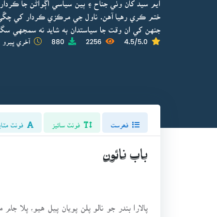
ايم سيد کان وٺي جناح ۽ ٻين سياسي اڳواڻن جا ڪردار
ختم ڪري رهيا آهن. ناول جي مرڪزي ڪردار کي چڱي ري
جنهن کي ان وقت جا سياستدان به شايد نه سمجهي سگهي
4.5/5.0
2256
880
آخري ڀيرو ا
فھرست
فونٽ سائيز
فونٽ مٽاي
باب نائون
پالارا بندر جو نالو پلن پويان پيل هيو، پلا ج