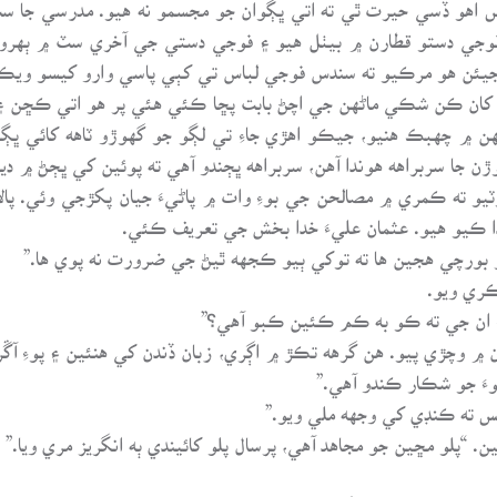
 اهو ڏسي حيرت ٿي ته اتي ڀڳوان جو مجسمو نه هيو. مدرسي جا سڀ
 فوجي دستو قطارن ۾ بيٺل هيو ۽ فوجي دستي جي آخري سٽ ۾ ٻهروپ
يئن هو مرڪيو ته سندس فوجي لباس تي کٻي پاسي وارو کيسو ويڪر
ن کان ڪن شڪي ماڻهن جي اچڻ بابت پڇا ڪئي هئي پر هو اتي ڪڇن 
 ۾ چهبڪ هنيو، جيڪو اهڙي جاءِ تي لڳو جو گهوڙو ٽاهه کائي ڀڳ
 جا سربراهه هوندا آهن، سربراهه ڀڄندو آهي ته پوئين کي ڀڄڻ ۾ دير
وٽيو ته ڪمري ۾ مصالحن جي بوءِ وات ۾ پاڻيءَ جيان پکڙجي وئي. پال
يدا ڪيو هيو. عثمان عليءَ خدا بخش جي تعريف ڪئي.
بورچي هجين ها ته توکي ٻيو ڪجهه ٿيڻ جي ضرورت نه پوي ها.”
ڪري ويو.
ءِ ان جي ته ڪو به ڪم ڪئين ڪبو آهي؟”
ن ۾ وچڙي پيو. هن گرهه تڪڙ ۾ اڳري، زبان ڏندن کي هنئين ۽ پوءِ آ
هوءَ جو شڪار ڪندو آهي.”
س ته ڪنڊي کي وجهه ملي ويو.”
ن. “پلو مڇين جو مجاهد آهي، پرسال پلو کائيندي ٻه انگريز مري ويا.”