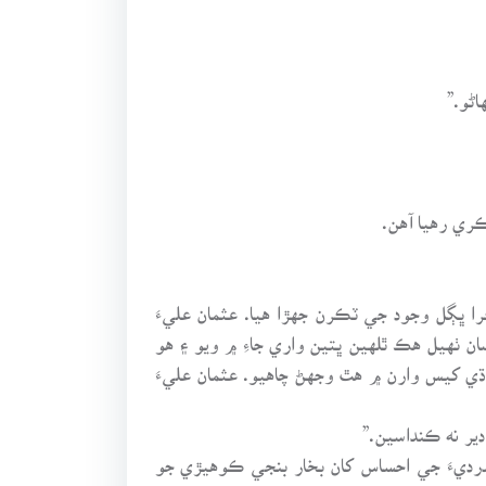
ڻو.”
ري رهيا آهن.
ڀڳل وجود جي ٽڪرن جهڙا هيا. عثمان عليءَ
ن ٺهيل هڪ ٿلهين ڀتين واري جاءِ ۾ ويو ۽ هو
ڌي کيس وارن ۾ هٿ وجهڻ چاهيو. عثمان عليءَ
ير نه ڪنداسين.”
درديءَ جي احساس کان بخار بنجي ڪوهيڙي جو