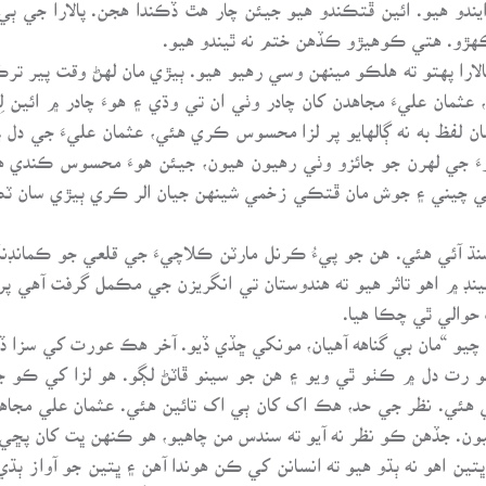
يندو هيو. ائين ڦتڪندو هيو جيئن چار هٿ ڏڪندا هجن. پالارا جي 
ڪهڙو. هتي ڪوهيڙو ڪڏهن ختم نه ٿيندو هيو.
لارا پهتو ته هلڪو مينهن وسي رهيو هيو. ٻيڙي مان لهڻ وقت پير تر
عثمان عليءَ مجاهدن کان چادر وٺي ان تي وڌي ۽ هوءَ چادر ۾ ائين
زا سان لفظ به نه ڳالهايو پر لزا محسوس ڪري هئي، عثمان عليءَ جي دل
 جي لهرن جو جائزو وٺي رهيون هيون، جيئن هوءَ محسوس ڪندي هجي
ي چيني ۽ جوش مان ڦتڪي زخمي شينهن جيان الر ڪري ٻيڙي سان ٽڪر
سنڌ آئي هئي. هن جو پيءُ ڪرنل مارٽن ڪلاچيءَ جي قلعي جو ڪمانڊنگ
نڊ ۾ اهو تاثر هيو ته هندوستان تي انگريزن جي مڪمل گرفت آهي پر ه
والي ٿي چڪا هيا.
 کي چيو “مان بي گناهه آهيان، مونکي ڇڏي ڏيو. آخر هڪ عورت کي س
و رت دل ۾ ڪٺو ٿي ويو ۽ هن جو سينو ڦاٽڻ لڳو. هو لزا کي ڪو 
 هئي. نظر جي حد، هڪ اک کان ٻي اک تائين هئي. عثمان علي مجاه
هيون. جڏهن ڪو نظر نه آيو ته سندس من چاهيو، هو ڪنهن ڀت کان پڇي
 ڀتين اهو نه ٻڌو هيو ته انسانن کي ڪن هوندا آهن ۽ ڀتين جو آواز 