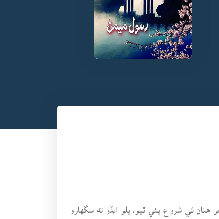
فر هتان ئي شروع پئي ٿيو. پلو ايڏو ته سگهارو