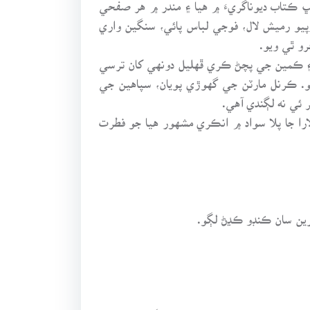
 ڪتاب ديوناگريءَ ۾ هيا ۽ مندر ۾ هر صفحي
يو رميش لال، فوجي لباس پائي، سنگين واري
و ٿي ويو.
۽ ڪمين جي پچڻ ڪري ڦهليل دونهي کان ترسي
و. ڪرنل مارٽن جي گهوڙي پويان، سپاهين جي
 ئي نه لڳندي آهي.
ارا جا پلا سواد ۾ انڪري مشهور هيا جو فطرت
ڱرين سان ڪنڊو ڪڍڻ لڳو.