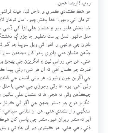
روپ ڌاريندا هجن.
هو هڪ ڪشادي ڪمري ۾ داخل ٿيا، هيٺ فراشي و
“توهان اتي ويهو.” خدا بخش چيو. “مان توهان لاءِ 
خدا بخش هليو ويو ۽ عثمان علي لزا کي ڏسي س
مئل ماڻهو، نسل پرست تنظيم جا ڇڙواڳ دهشتگرد
ٽائرن جي دونهي ۾ اغوا ٿي ويل سوڀيا جو گم ٿ
جڏهن عثمان علي ڍاڍري بندر کان مجاهدن سان گڏ
هئي. هن جي رواني ٿيڻ ۽ انگريزن جي پهچڻ ۾ 
قدرت جو ڪمال آهي ته ان هر شيءِ وٿي پيدا ڪئي
جي آڱرين جون وٿيون. هر وٿي انسان جي فائدي ل
وٿي آهي، پوءِ اها وٿي وڇوڙي جي هجي يا مئل ج
جيڪڏهن وٿي نه هجي ها ته عثمان علي ساٿين 
انگريز فوج جو دستو جنهن جي اڳواڻي ڪرنل ما
سنگهي وار ڪندي هئي. هن ان مقامي سپاهيءَ ک
آيو ته مندر ويران هيو. مندر جي پاسي کان هو
ڏئي رهي هئي. هو ڪيتري دير ان جاءِ تي ويٺل ر