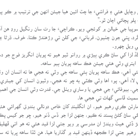
ڇايل هئي ۽ فراشيءَ جا چٽ ائين هيا جيئن انهن جي ترتيب ۾ ڪو پ
پلو پچائي اچان ٿو.”
وڀيا جي خيالن ۾ کوئجي ويو. ڪراچيءَ جا رت سان رنگيل روڊ هن آڏو
، ڀتي جون چٺيون، قربانيءَ جي کلن تي وڙهندڙ ڪتا، خوف، ڌرڻا ۽ بن
ي ويل چهرو.
 لزا کي ساڻ ڪري ٻيڙي ۾ روانو ٿيو هيو ته پويان انگريز فوج جو د
ايتري وٿي هئي جيئن هڪ ساهه پويان ٻيو ساهه.
 آهي، هڪ ساهه پويان ٻئي ساهه جي وٿي نه هجي ها ته انسان ان وٿي
اءِ آهي، پوءِ اها وٿي ڪٿي به ڇو نه هجي. وٿيون انسان کي جيئري 
ي. بيوفائيءَ جي هجي يا وساري ويٺل جي. قدرت وٿي انسان جي اهميت 
سميت ڦاسي گهاٽ تي هجي ها.
رٽن ڪري رهيو هيو، ان انگلينڊ کان خاص دونالي بندوق گهرائي هئي
ي ساڻ کڻڻ پسند نه ڪيو، جنهن لزا جو ڏس ڏنو هيو، ڇو جو کيس پڪ ه
ڪڙ ڏئي هيٺ ويندڙ ان مدرسي ۾ ويو جتي لزا قيد هئي ته هو اتي ڦهل
هيو جتي لزا ڪجهه ڏينهن قيد ۾ گذاريا هيا. هن ٿڌا ساهه ڀريا ته 