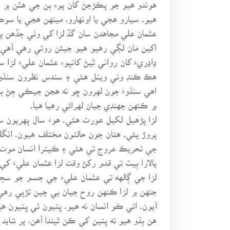
هوندو هيو جو پڪڙجڻ کان پوءِ ٻن جي هٿن ۾ ا
هيو. سيارو هجي يا اونهارو، مينهن هجي يا سو
عثمان علي مجاهدن سان گڏ لزا کي وٺي جڏهن پا
اکين مان لڳي رهيو هيو جيئن روئي رهي آهي، 
ڍاڍريءَ کان رواني ٿيڻ کانپوءِ عثمان عليءَ ل
هڪ ڪنڊ وٺي ويٺل هئي ۽ سندس نظرون سنڌوءَ
اهي سنڌوءَ جون لهرون ڇو نه هجن جيڪي ڄڻ ب
۾ ڪنهن جهنڊي جيان لهرائي رهيا هيا.
لزا پڙهيل لکيل عورت هئي. هوءَ سال پهريون 
پروڙ پئي. هتان جون حالتون مختلف هيون. انگلي
جي تحريڪ عروج تي هئي ۽ ڪيترا انسان موت ح
پالارا ٻيٽ تي قدم رکڻ وقت لزا عثمان عليءَ
لزا جي ڳالهه تي عثمان عليءَ جي جسم جو سڄ
جنهن ۾ لزا ڪنهن روح جيان بي چين تڙپي رهي
آيون. اتي ڪو انسان نه هيو. ڀتيون ئي ڀتيون 
هن ٻڌو هيو ته ڀتين کي ڪن ٿيندا آهن، پر شايد