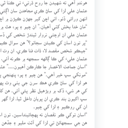
هوندو آهي ته شهيدن جا روح ڌرتيءَ تي ڪٺا ٿي 
عثمان علي لزا کي ساڻ ڪري مجاهدن سان اڳتي وڌ
انهن ورائي ڏٺو، اتي اڇن کير جهڙن ڪپڙن ۾ ا
“مان خدا بخش کٽي آهيان.” ان چيو ۽ پوءِ هٿ ۾
عثمان علي ان اوچتي نروار ٿيندڙ شخص کي ڏ
“پر تون اسان کي ڪيئن سڃاتو؟” هن سوال ڪيو
“جيڪو شخص مقصد لاءِ ذات فنا ڪري، ان وٽ اه
عثمان عليءَ کي ڪا ڳالهه سمجهه ۾ ڪونه آئي،
“اسان جماعت الاخصار جا ڪارڪن آهيون....” عثما
“مونکي سڀ خبر آهي.” هن چيو ۽ پوءِ پنهنجي پو
هو لزا کي ساڻ ڪري هڪ سرن جي بٺي وٽ پهتا
کي هر شيءِ ڏک ۾ ويڙهيل نظر پئي آئي. هن کان
سڀ اکيون بند ڪري ان پويان داخل ٿيا. لزا گ
ان کي روڪيو ۽ لزا کي چيو.
“اسان توکي ڪو نقصان نه پهچائينداسين. تون اس
هن جي سمجهائڻ تي لزا کي آٿت مليو ۽ جڏهن 