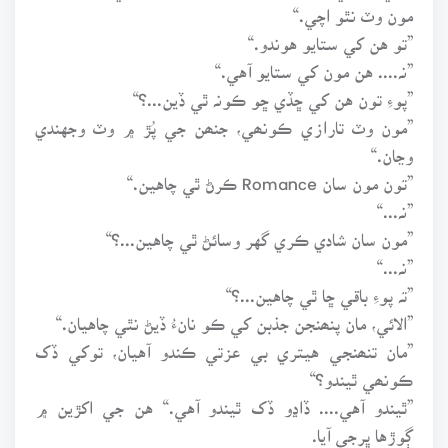
مون وٽ نٿو اچي.“
”تو هن کي ستايو هوندو.“
”نہ.... هن مون کي ستايو آهي.“
”پوءِ تون هن کي ڇڏي ڇو ڪونہ ٿي ڏين...؟“
”مون وٽ تارازي ڪونھي، جنھن جي پُڙ ۾ وٽ وجهندي
وڃان.“
”تون مون سان Romance ڪرڻ ٿي چاهين.“
”نہ...“
”مون سان شادي ڪري گهر وسائڻ ٿي چاهين...؟“
”نہ...“
”تہ پوءِ باقي ڇا ٿي چاهين...؟“
”الائي، مان پنھنجن جذبن کي ڪو نانءُ ڏيڻ نٿي چاهيان.“
”مان تنھنجي هيتري بي عزتي ڪندو آهيان، توکي ڏک
ڪونھي ٿيندو؟“
”ٿيندو آهي.... ڏاڍو ڏک ٿيندو آهي.“ هن جي اکڙين ۾
ڳوڙها ڀرجي آيا.