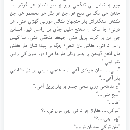
چيو ۽ ٽياس تي ٽنگجي ويو ۽ ٻيو انسان هو گوتم ٻڌ،
جنھن جي مک تي تيج هو، ڄڻ هو پٿر جو مجسمو هو. ڄڻ
ڪنھن سنگتراش پٿر منجهان ڪائي مورتي گهڙي هئي. هو
ڌرتيءَ جا سک ۽ سھنج مليل ڇڏي بن واسي ٿيو، انسانن
جي من ۾ کوٽ ڀريل هئي. جيڪا منافقي هئي، سا کيس
راس نہ آئي. ڪاش مان انھيءَ جڳ ۾ پيدا ٿيان ها، ڪاش
مان انھن ڏينھن ۾ جنم وٺان ها، ها هيءُ دور مون کي راس
نٿو اچي.“
”مٺي.... امان چوندي آهي تہ منھنجي سيني ۾ دل ڪانھي
پٿر آهي...“
”۽ منھنجي وري سڄي جسم ۾ پٿر ڀريل آهي.“
”سچ مٺي...“
”ها....“
”توکي.... ڪاوڙ ڇو نہ ٿي اچي مون تي...؟“
”ڇو اچي....؟“
”مان توکي ستايان ٿو....“