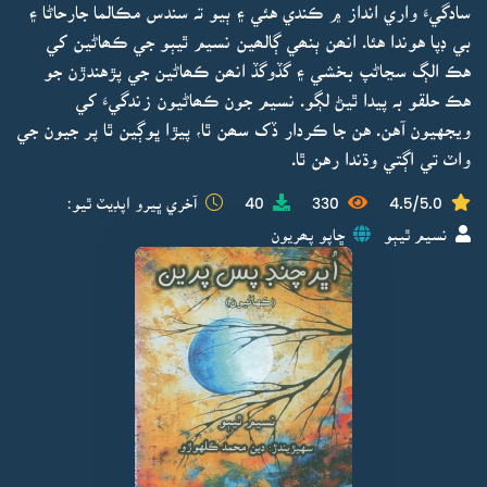
سادگيءَ واري انداز ۾ ڪندي هئي ۽ ٻيو تہ سندس مڪالما جارحاڻا ۽
بي ڊپا هوندا هئا. انھن ٻنھي ڳالھين نسيم ٿيٻو جي ڪھاڻين کي
هڪ الڳ سڃاڻپ بخشي ۽ گڏوگڏ انھن ڪھاڻين جي پڙهندڙن جو
هڪ حلقو بہ پيدا ٿيڻ لڳو. نسيم جون ڪھاڻيون زندگيءَ کي
ويجهيون آهن. هن جا ڪردار ڏک سھن ٿا، پيڙا ڀوڳين ٿا پر جيون جي
واٽ تي اڳتي وڌندا رهن ٿا.
4.5/5.0
330
40
آخري ڀيرو اپڊيٽ ٿيو:
نسيم ٿيٻو
ڇاپو پھريون