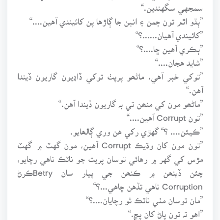
سمجهي سگهندين.“
”ٻڌو اٿم تون ڄمن ۽ انبن جا ڳاڙها پن کائيندي آهين....“
”کائيندي آهيان......؟“
”ٻڪري آهين ڇا....؟“
”شايد هجان....“
”توکي خبر آهي، ماڻھو پرپٺ توکي ڏاڍيون گاريون ڏيندا
آهن.“
”ماڻھو مون کي منھن تي بہ گاريون ڏيندا آهن.“
”تون Corrupt آهين....“
”ڪيئن.... ؟“ گهڙي رکي هن وري ڳالھايو.
”تون مون کان وڌيڪ Corrupt آهين، مون گهٽ ۾ گهٽ
مڙس کي گهر ۾ رهائي توسان پريت جو ناٽڪ ناهي رچايو،
چئن ڏينھن ۾ ڪنھن جي پيار سان Betryڪرڻ
Corruption ناهي تڏهن ڇاهي...؟“
”مان توسان مٺي ناٽڪ ٿو رچايان....؟“
”اهو تہ تون پاڻ کان پڇ.“