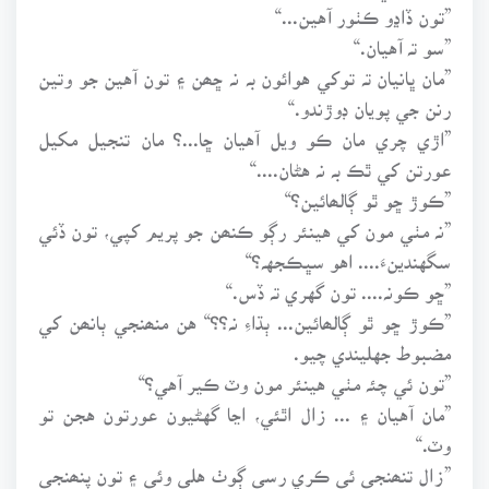
”تون ڏاڍو ڪٺور آهين...“
”سو تہ آهيان.“
”مان ڀانيان تہ توکي هوائون بہ نہ ڇھن ۽ تون آهين جو وتين
رنن جي پويان ڊوڙندو.“
”اڙي چري مان ڪو ويل آهيان ڇا...؟ مان تنجيل مکيل
عورتن کي ٿڪ بہ نہ هڻان....“
”ڪوڙ ڇو ٿو ڳالھائين؟“
”نہ مٺي مون کي هينئر رڳو ڪنھن جو پريم کپي، تون ڏئي
سگهندينءَ.... اهو سڀڪجهہ؟“
”ڇو ڪونہ.... تون گهري تہ ڏس.“
”ڪوڙ ڇو ٿو ڳالھائين... ٻڌاءِ نہ؟؟“ هن منھنجي ٻانھن کي
مضبوط جهليندي چيو.
”تون ئي چئہ مٺي هينئر مون وٽ ڪير آهي؟“
”مان آهيان ۽ ... زال اٿئي، اڃا گهڻيون عورتون هجن تو
وٽ.“
”زال تنھنجي ئي ڪري رسي ڳوٺ هلي وئي ۽ تون پنھنجي