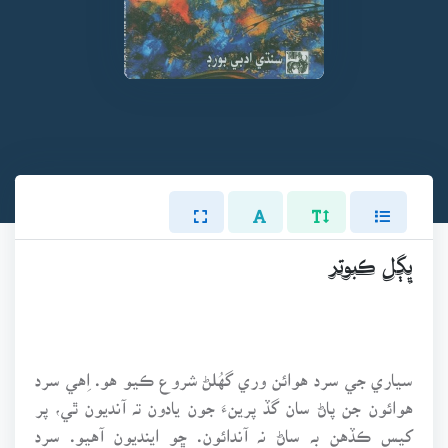
ڀِڳل ڪبوتر
سياري جي سرد هوائن وري گهُلڻ شروع ڪيو هو. اِهي سرد
هوائون جن پاڻ سان گڏ پرينءَ جون يادون تہ آنديون ٿي، پر
کيس ڪڏهن بہ ساڻ نہ آندائون. ڇو اينديون آهيو. سرد