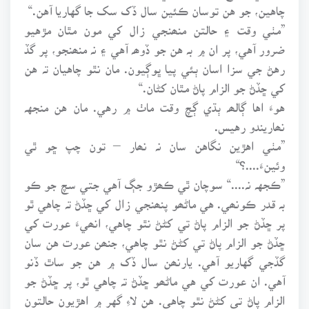
چاهين، جو هن توسان ڪئين سال ڏک سک جا گهاريا آهن.“
”مٺي وقت ۽ حالتن منھنجي زال کي مون مٿان مڙهيو
ضرور آهي، پر ان ۾ بہ هن جو ڏوھہ آهي ۽ نہ منھنجو، پر گڏ
رهڻ جي سزا اسان ٻئي پيا ڀوڳيون. مان نٿو چاهيان تہ هن
کي ڇڏڻ جو الزام پاڻ مٿان کڻان.“
هوءَ اها ڳالھہ ٻڌي ڳچ وقت ماٺ ۾ رهي. مان هن منجهہ
نھاريندو رهيس.
”مٺي اهڙين نگاهن سان نہ نھار – تون چپ ڇو ٿي
وئينءَ....؟“
”ڪجهہ نہ....“ سوچان ٿي ڪھڙو جڳ آهي جتي سچ جو ڪو
بہ قدر ڪونھي. هي ماڻھو پنھنجي زال کي ڇڏڻ تہ چاهي ٿو
پر ڇڏڻ جو الزام پاڻ تي کڻڻ نٿو چاهي، انھيءَ عورت کي
ڇڏڻ جو الزام پاڻ تي کڻڻ نٿو چاهي، جنھن عورت هن سان
گڏجي گهاريو آهي. يارنھن سال ڏک ۾ هن جو ساٿ ڏنو
آهي. ان عورت کي هي ماڻھو ڇڏڻ تہ چاهي ٿو، پر ڇڏڻ جو
الزام پاڻ تي کڻڻ نٿو چاهي. هن لاءِ گهر ۾ اهڙيون حالتون