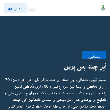
لاگ ان
ڪھاڻيون
اُڀر چنڊ پَس پِرين
نسيم ٿيٻو، ڪھاڻيءَ جي صنف ۾ هڪ نرالو نانءُ آهي. هيءُ نانءُ 70
واري ڏهاڪي ۾ پيدا ٿيڻ شروع ٿيو ۽ 90 واري ڏهاڪي تائين
پنھنجو عروج ماڻيو. نسيم ٿيٻو جنھن وقت نوجوان ڇوڪري هئي ۽
ڪاليج ۾ پڙهندي هئي، تن ڏينھن ۾ سندس ڪھاڻين کي جيڪا
وڌيڪ مڃتا ملندي هئي، ان جا ٻہ ڪارڻ هئا: هڪ تہ هوءَ اظھار تمام