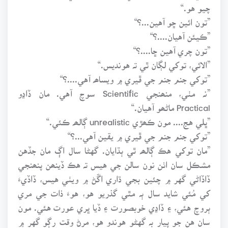
چيو هو.“
”تون ائين ڇو آهين...؟“
”ڪيئن آهيان....؟“
”تون چري آهين ڇا....؟“
”الائي، توکي لڳان ٿي تہ هونديس.“
”توکي جنم جنم جي ڦيري ۾ ويساھہ آهي....؟“
”نہ مٺي، منھنجي Scientific سوچ آهي. مان ڏاڍو
Practical ماڻھو آهيان.“
”ڀلي هج.... مون ڪھڙي unrealistic ڳالھہ ڪئي.“
”توکي جنم جنم جي ڦيري ۾ يقين آهي...؟“
”مان توکي هڪ ڳالھہ ٿي ٻڌايان. گهڻا سال اڳ مان جڏهن
مشڪل سان اٺن نون سالن جي هيس تہ هڪ ڏينھن پنھنجي
ڏاڏاڻي گهر ۾ چئين بجي ڌاري اڱڻ ۾ ويٺي هيس، ڏاڏيءَ
کي مُئي شايد سال ٻہ مٿي گذريو هو، هوءَ ذات جي مري
ٻروچ هئي، ۽ ڏاڍي خوبصورت ۽ ڏيا ڀري عورت هئي. مون
سان هن جو پيار بہ گهڻو هوندو هو، مرڻ وقت رڳو گهر ۾