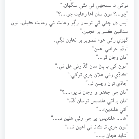
توکي تہ سمجهي ئي نٿي سگهان.“
”ڇو...؟ مون سان اها رعايت ڇو....؟“
”بس دل چئي ٿي توسان رڳو رعايت ئي رعايت ڪيان، تون
سدائين ڪسر ۾ هجين.“
گهڙي رکي هوءَ تصوير ۾ نھارڻ لڳيِ.
”وڏو حرامي آهين“
”مان وڃان ٿو...“
”مون کي بہ پاڻ سان گڏ وٺي هل ني.“
”ڪاڏي وٺي هلان چري توکي.“
”جاڏي تون وڃين ٿو.“
”مان جي جھنم ۾ وڃان تہ پوءِ....؟“
”مان بہ اتي هلنديس توسان گڏ.“
”اتي هلندينءَ...“
”ها.... هلنديس، پر جي وٺي هلين تہ....“
”تون چري تہ ڪانہ ٿي آهين نہ...“
”شايد هجان بہ....“