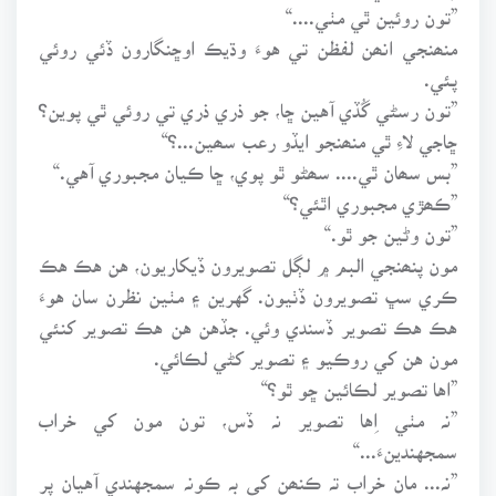
”تون روئين ٿي مٺي....“
منھنجي انھن لفظن تي هوءَ وڌيڪ اوڇنگارون ڏئي روئي
پئي.
”تون رسڻي گُڏي آهين ڇا، جو ذري ذري تي روئي ٿي پوين؟
ڇاجي لاءِ ٿي منھنجو ايڏو رعب سھين...؟“
”بس سھان ٿي.... سھڻو ٿو پوي، ڇا ڪيان مجبوري آهي.“
”ڪھڙي مجبوري اٿئي؟“
”تون وڻين جو ٿو.“
مون پنھنجي البم ۾ لڳل تصويرون ڏيکاريون، هن هڪ هڪ
ڪري سڀ تصويرون ڏٺيون. گهرين ۽ مٺين نظرن سان هوءَ
هڪ هڪ تصوير ڏسندي وئي. جڏهن هن هڪ تصوير کنئي
مون هن کي روڪيو ۽ تصوير کڻي لڪائي.
”اها تصوير لڪائين ڇو ٿو؟“
”نہ مٺي اِها تصوير نہ ڏس، تون مون کي خراب
سمجهندينءَ...“
”نہ... مان خراب تہ ڪنھن کي بہ ڪونہ سمجهندي آهيان پر