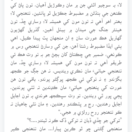
لاءِ بہ سوچيو اٿئي جن ۾ مان وڪوڙيل آهيان، تون پاڻ کي
ڪنھن جي ٻنڌڻن ۾ مضبوط جڪڙيل ٿو ڀانئين. تنھنجي لاءِ
بھتر اهو آهي تہ تون مون کي هميشہ لاءِ وساري ڇڏ. تون
هينئر جنگ جي ميدان ۾ بيٺل آهين. گذريل گهڙيون
گهاريل هڪ عورت سان ۽ ان منجهان پٽ پيدا ڪيل. اهي
ٻئي ايڏا مضبوط رشتا آهن، جن کي وسارڻ تنھنجي وس ۾
ڪونھي، ضمير جي ڇڪتاڻ کان بچڻ جو بہ تو وٽ هڪ ئي
طريقو آهي تہ تون مون کي هميشہ لاءِ وساري ڇڏ. مان
تنھنجي حياتيءَ مان نڪري وينديس. نہ هن جڳ جو ڪجهہ
بگڙندو ۽ نہ توکي ئي ڪجهہ ڀوڳڻو پوندو. باقي تون هن
عورت کي پنھنجي حياتيءَ مان ڪڍندين تہ ٽٽي پوندين.
ڀڄي ڀور ٿي ويندين. تو وٽ سڀڪجهہ هوندي بہ تون اڃايل
اڃايل رهندين. رڃ ۾ ڀٽڪندو رهندين. ۽ مان نٿي چاهيان تہ
ڪو تنھنجو روح رولڙي ۾ هجي.“
”توکي جو ڇڏي ڏيان تہ توکي ڏک ڪونہ ٿيندو....؟“
منھنجي ڳڻتي ڇو ٿو ڪرين پيارا... مان تنھنجي ڪير