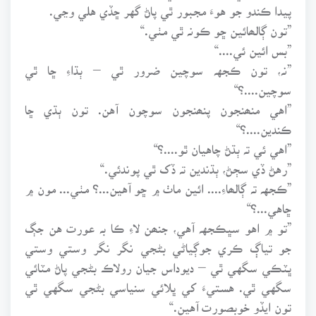
پيدا ڪندو جو هوءَ مجبور ٿي پاڻ گهر ڇڏي هلي وڃي.
”تون ڳالھائين ڇو ڪونہ ٿي مٺي.“
”بس ائين ئي....“
”نہ، تون ڪجهہ سوچين ضرور ٿي – ٻڌاءِ ڇا ٿي
سوچين....؟“
”اهي منھنجون پنھنجون سوچون آهن. تون ٻڌي ڇا
ڪندين....؟“
”اهي ئي تہ ٻڌڻ چاهيان ٿو....؟“
”رهڻ ڏي سڄڻ، ٻڌندين تہ ڏک ٿي پوندئي.“
”ڪجهہ تہ ڳالھاءِ.... ائين ماٺ ۾ ڇو آهين...؟ مٺي... مون ۾
ڇاهي...؟“
”تو ۾ اهو سڀڪجهہ آهي، جنھن لاءِ ڪا بہ عورت هن جڳ
جو تياڳ ڪري جوڳياڻي بڻجي نگر نگر وستي وستي
ڀٽڪي سگهي ٿي – ديوداس جيان رولاڪ بڻجي پاڻ مٽائي
سگهي ٿي. هستيءَ کي ڀلائي سنياسي بڻجي سگهي ٿي
تون ايڏو خوبصورت آهين.“