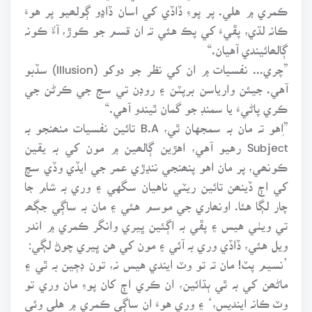
ڪمري ۾ هلي. پر پوءِ ڏاڏي کي اسان ڏاڍو ڳولھيو پر هوءَ
ڪانہ لڌي، پڦيءَ کي پڪ هئي تہ ان قسم جو ڪوڙ، آءٌ ڪونہ
ڳالھائيندي آهيان.“
”چري... نفسيات ۾ ان کي نظر جو دوکو (Illusion) سڏبو
آهي. جيئن وارياسن برپٽن ۽ روڊن تي سج جي ڪرڻن جي
ڪري پاڻيءَ يا سمنڊ جو گمان ٿيندو آهي.“
”اِهو تہ مان بہ سمجهان ٿي، B.A تائين نفسيات منھنجو بہ
Subject رهيو آهي، اهڙين ڳالھين ۾ مون کي بہ يقين
ڪونھي، پر مان اهو پنھنجي ننڍڙي عمر جي ايڏي وڏي سچ
کي اڄ ڏينھن تائين ريٽي ناهيان سگهي ۽ وري بہ شام جا
چار لڳا هئا. اونھاري جي موسم هئي ۽ مان بہ ساڳي جڳھہ
تي ويٺي هيس ۽ پڦي بہ اڳئين ڀيري وانگر ڪمري ۾ اندر
ويل هئي، ڏاڏي وري بہ آئي ۽ مون کي هن ڀيري چوڻ لڳي:
’نسيم پٽ! مان تہ تو وٽ ايندي هيس نہ، تون ڊڄين بہ ٿي ۽
ماڻھن کي بہ ٿي ٻڌائين، ان ڪري اڄ کان پوءِ مان وري تو
وٽ ڪانہ اينديس،‘ ۽ وري هوءَ ان ساڳي ڪمري ۾ هلي وئي