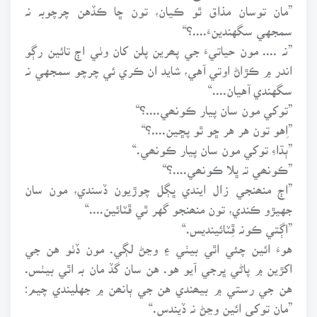
”مان توسان مذاق ٿو ڪيان، تون ڇا ڪڏهن چرچوبہ نہ
سمجهي سگهندينءَ....؟“
”نہ .... مون حياتيءَ جي پھرين پلن کان وٺي اڄ تائين رڳو
اندر ۾ ڪڙاڻ اوتي آهي، شايد ان ڪري ئي چرچو سمجهي نہ
سگهندي آهيان....“
”توکي مون سان پيار ڪونھي....؟“
”اِهو تون هر هر ڇو ٿو پڇين....؟“
”ٻڌاءِ توکي مون سان پيار ڪونھي.“
”ڪونھي تہ ڀلا ڪونھي....؟“
”اڄ منھنجي زال ايندي ڀڳل چوڙيون ڏسندي، مون سان
جهيڙو ڪندي، تون منھنجو گهر ٿي ڦٽائين....“
”اڳتي ڪونہ ڦِٽائينديس.“
هوءَ ائين چئي اٿي بيٺي ۽ وڃڻ لڳي. مون ڏٺو هن جي
اکڙين ۾ پاڻي ڀرجي آيو هو. هن سان گڏ مان بہ اٿي بيٺس.
هن جي رستي ۾ بيھندي هن جي ٻانھن ۾ جهليندي چيم:
”مان توکي ائين وڃڻ نہ ڏيندس.“