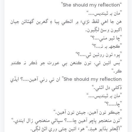
“She should my reflection”
”مان بہ ٿينديس....“
هن جا اهي لفظ نڙيءَ ۾ اٽڪي پيا ۽ گھرين گهٽائن جيان
اکيون وسڻ لڳيون.
”ڇا ٿيو مٺي...؟“
”ڪجهہ بہ نہ...؟“
”پوءِ تون روئين ٿي....؟“
”بس ائين ئي، تون ڪنھن ٻي عورت جو ذڪر نہ ڪندو
ڪر.“
She should my reflection” ان تي رني آهين....؟ ايڏي
ڏکڻي دل اٿئي.“
”مان بہ ٿينديس....“
”ڇا.....؟“
”جيڪو تون آهين، جيئن تون آهين.“
”تون منھنجو پاڇو آهين ڇا....؟ سڀاڻي منھنجي زال ايندي.“
”اڳھڻو ٻڌايو هيئِہ.“ هوءَ ائين چئي وري اٿڻ لڳي.