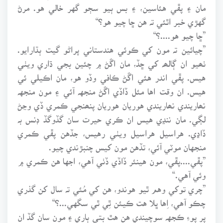
مان ۽ پڦي هئاسين، ۽ بس ٻيو سڄو گهر خالي هو. مرڻ
گهڙي خبر اٿئي تہ هن ڇا چيو هو؟“
”ڇا چيو هو....؟“
”چيائين تہ مون کي ڪوئي هندستاني پراڻو گيت ٻڌارايو.
ٺھيو ان ڳالھہ کي ڇڏ، مان اڱڻ ۾ چئين بجي ڌاري ويٺي
هيس. پڦي اندر هئي اڱڻ ڪافي وڏو هو، مان اڪيلي ئي
هيس. ان وقت اها مئل ڏاڏي اڱڻ منجهہ آئي ۽ مون منجهہ
نھاريندي نھاريندي هوريان هوريان پنھنجي ڪمري ڏي وڃڻ
لڳي. مان ننڍي هيس ان ڪري حيرت سان گڏوگڏ ڊنس بہ
ڏاڍي. هراسيل هراسيل ويٺي رهيس، جڏهن پڦي ڪمري
منجهان موٽي آئي، تڏهن مون کيس چنبڙندي چيو.
”پڦي....پڦي، مون هينئر ڏاڏي ڏٺي آهي، اجها هن ڪمري ۾
وئي آهي.“
”چري توکي وهم ٿيو هوندو، هن کي مُئي تہ سال کن گذري
چڪو آهي، اِها ڀلا هت ڪيئن ٿِي ٿي سگهي...؟“
پر پوءِ ڪجهہ سوچيندي هن هٿ بتي ٻاري ۽ مون سان گڏ ان