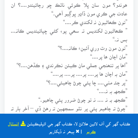
هوندو؟ مون سان ڀلا ڪوئي ناٽڪ ڇو رچائيندو....؟ ان
عادت جي ڪري مون ڏاڍو ڀوڳيو آهي.“
”تون ڪھاڻيون نہ لکندي ڪر....“
” ڪھاڻيون لکنديس تہ سھي پوءِ کڻي ڇپائينديس ڪانہ...
بس نہ.“
”تون مون وٽ وري آئينءَ ڪانہ....؟“
”مان اچان ها پر....“
”اها پر تنھنجي جملي مان ڪيئن نڪرندي ۽ ڪڏهن....؟“
”مان بہ اچان ها پر.... پر.... پر.... پر....“
”پر چئہ مٺي.... ڇا پئي چوڻ چاهيئي....؟“
”ڪجهہ بہ نہ....“
”ڪجهہ بہ نہ .... نہ تو چوڻ ضرور پئي چاهيو.“
”چوڻ تہ چاهيم پئي پر نٿو سمجهين تہ رهڻ ڏي – آخر ٻار تہ
ناهين نہ....؟“
ڪتاب گهر کي آف لائين ھلائڻ لاءِ ڪتاب گهر جي ائپليڪيشن
انسٽال
”مان تو وٽ ڀلا As a lecturer ٿي اچان...؟“
ڪريو
| ✖ ٻيھر نہ ڏيکاريو
”ڇو....؟ As beloved نٿو اچي سگهين ڇا....؟“