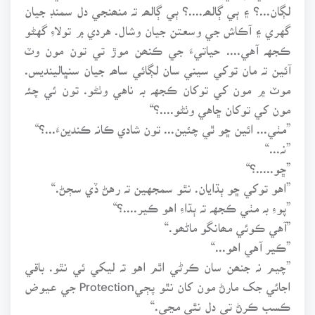
لڳان...؟ ۽ ٻي ڳالھہ....؟ ٻي ڳالھہ تہ منھنجي دل سمنڊ جيان
گهري ۽ آڪاش جي وسعتن جيان وشال. هردي ۾ تولاءِ گهڻو
ڪجهہ آهي.... حياتيءَ جي ڪنھن موڙ تي تون مون وٽ
آئين تہ مان توکي سيني سان لڳائي ساھہ جيان سنڀالينديس.
موٽ ۾ مون کي توکان ڪجهہ بہ ناهي وٺڻو. تون ئي چئہ
مون کي توکان ڇاهي وٺڻو....؟“
”مٺي... ائين ڇو ٿي چئين... تون شادي ڪانہ ڪندينءَ...؟“
”نہ...“
”ڇو.....؟“
”اهو توکي ڇو ٻڌايان. نٿو سمجهين تہ رهڻ ڏي سڄڻ.“
”پوءِ بہ مٺي ڪجهہ تہ ٻڌاءِ اهو ڪير....؟“
”آهي ڪوئي مھانگو ماڻھو.“
”ڪير آهي اهو...“
”چيم نہ جنھن سان ڪرڻي اٿم اهو تہ ليکي ئي نٿو. باقي
اجائي جک مارڻ مون کان نٿو پڄيProtection جي عيوض
ڪسب ڪرڻ تي دل نٿي مڃي.“