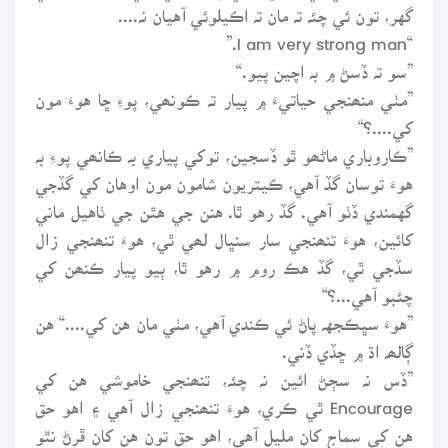
گهر، تون ئي چئہ تہ مان تہ اڪيلوئي آهيان نہ....
“I am very strong man.”
”سو تہ ڏسڻ ۾ بہ اچين پيو.“
”مٺي منھنجي حياتيءَ ۾ پيار تہ ڪونھي، پوءِ ڇا هوءَ مون
کي....؟“
”ڪاروباري ماڻھو ٿو ڏسجين، توکي پياري بہ ڪانھي پوءِ بہ
هوءَ توسان گڏ آهي، ڪيتريون شامون مون اوهان کي گڏجي
گهمندي ڏٺو آهي. گڏ رهو ٿا. هنن جي هٿن جي ٺاهيل ماني
کائين، هوءَ تنھنجي سار سنڀال لھي ٿي، هوءَ تنھنجي زال
سڏجي ٿي، گڏ هڪ روم ۾ رهو ٿا، ٻيو پيار ڪنھن کي
چئبو آهي...؟“
”هوءَ سڀڪجهہ پاڻ ئي ڪندي آهي، مٺي مان هن کي....“ هن
ڳالھہ اڌ ۾ ڇڏي ڏني.
”ڏس نہ سڄڻ ائين نہ چئہ، تنھنجي خاموشي هن کي
Encourage ٿي ڪري، هوءَ تنھنجي زال آهي ۽ اهو حق
هن کي سماج کان مليل آهي، اهو حق تون هن کان ڦرڻ نٿو