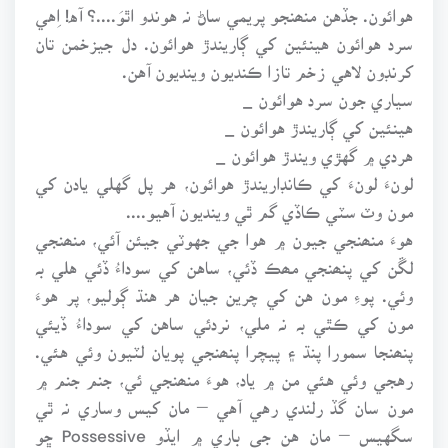
هوائون. جڏهن منھنجو پريمي ساڻ نہ هوندو اٿوَ....؟ آه! اِهي
سرد هوائون هينئين کي ڳاريندڙ هوائون. دل جيزخمن تان
کرنڊون لاهي زخم تازا ڪنديون وينديون آهن.
سياري جون سرد هوائون _
هينئين کي ڳاريندڙ هوائون _
هردي ۾ گهڙي ويندڙ هوائون _
لونءَ لونءَ کي ڪانڊاريندڙ هوائون، هر پل گهلي يادن کي
مون وٽ سٽي ڪاڏي گم ٿي وينديون آهيو....
هوءَ منھنجي جيون ۾ هوا جي جهوٽي جيئن آئي، منھنجي
لڱن کي پنھنجي مھڪ ڏئي، ساهن کي سوداءُ ڏئي هلي بہ
وئي. پوءِ مون هن کي چرين جيان هر هنڌ ڳوليو، پر هوءَ
مون کي ڪٿي بہ نہ ملي، نردئي ساهن کي سوداءُ ڏيئي
پنھنجا سمورا پنڌ ۽ پيچرا پنھنجي پويان لٽيون وئي هئي.
رهجي وئي هئي من ۾ ياد، هوءَ منھنجي ئي، جنم جنم ۾
مون سان گڏ رلندي رهي آهي – مان کيس وساري نہ ٿي
سگهيس – مان هن جي باري ۾ ايڏو Possessive ڇو