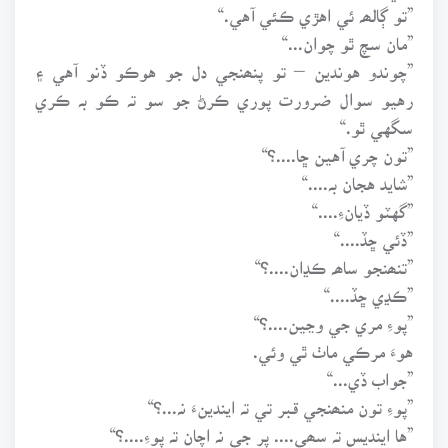
”تو ڳالھہ ئي اهڙي ڪئي آهي.“
”مان سچ ٿو چوان...“
”چوندو هوندين – تو پنھنجي دل جو هوڪو ڏنو آهي ۽
رهيو سوال ضرورت پوري ڪرڻ جو سو تہ ڪو بہ ڪري
سگهي ٿو.“
”تون چري آهين ڇا....؟“
”شايد هجان بہ....“
”گهٽو ڏيانءِ....“
”ڏئي ڇڏ....“
”تنھنجو ساھہ ڪڍان....؟“
”ڪڍي ڇڏ....“
”پوءِ مري جي وڃين....؟“
هوءَ مرڪي ماٺ ٿي وئي.
”جواب ڏي...“
”پوءِ تون منھنجي قبر تي تہ ايندينءَ نہ...؟“
”ها اينديس تہ سھي.... پر جي نہ اچان تہ پوءِ....؟“