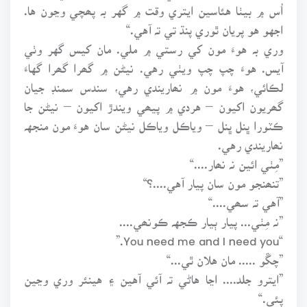
اُس ۾ بيٺا هئاسين ايتري وقت ۾ گهر بہ پھچي وڃون ها.
اجهو هو پريان ٿوري پنڌ تي تہ آهي.“
وري بہ هوءَ مون کي رستي ۾ ملي. مان کيس گهر وٺي
آيس. هوءَ چپ چپ ويٺي رهي. نيڻن ۾ گھرا گھرا گهاءَ
لڪائي، هوءَ مون ۾ نھاريندي رهي، سندس سمنڊ جيان
گھريون اکيون – هردي ۾ پيھي ويندڙ اکيون – نيڻن جا
ڪٽورا ڀنل ڀنل – وياڪل وياڪل نيڻن سان هوءَ مون منجهہ
نھاريندي رهي.
”مِٺي ائين نہ نھار....“
”تنھنجو مون سان پيار آهي....؟“
”آهي تہ سھي....“
”نہ مِٺي... پيار ٻيار ڪجهہ ڪونھي....
“You need me and I need you.”
”چڱو ..... مان هلان ٿي...“
”ايترو جلد.... اڃا هاڻي تہ آئي آهين ۽ هينئر وري وڃين
پئي.“