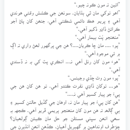
”ائين تہ مون ڪونہ چيو.“
”اهو توکي مان ٿي ٻڌايان. سونھن جي ڪشش وقتي هوندي
آهي ۽ پريم هڪ دائمي شڪتي آهي، جنھن کان پاڻ آجو
ڪرائڻ ڏاڍو ڏکيو آهي.“
”منھنجو پُٽ بيمار آهي.“
”پوءِ .... مان ڇا ڪريان....؟ هن جي پرگهور لھڻ واري تہ اڳ
۾ ئي موجود آهي.“
”هوءَ مون کان رٺل آهي نہ... انڪري پٽ کي بہ نہ ڏسندي
آهي.“
”پوءِ مون وٽ ڇڏي وڃينس.“
”هو... توکان ڏاڍي نفرت ڪندو آهي. تو هن کان هن جي
پيءُ جو پيار کسيو آهي نہ....“
”هن کان پيءُ جو پيار مان نہ، اوهان جي گڏيل حالتن کسيو ۽
ٻي ڳالھہ تہ هن مون کان منھنجو پريمي ڦريو آهي. ڪجهہ بہ
سھي انھن سڀني مسئلن جو حل مان ڪيئن ڳولھيان؟
چؤطرف اونداهين ۾ گهيريل آهيان، ڪڏهن انھن انڌيرن جي