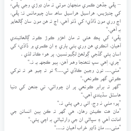
– پڦي جڏهن ڪمري منجهان موٽي تہ مان ڊوڙي وڃي پڦيءَ
کي چنبڙيس، هراسيل هراسيل ساھہ سان چيومانس تہ: پڦي،
اڄ وري مون ڏاڏيءَ کي ڏٺو آهي، اڄ تہ هن مون سان ڳالھايو
بہ آهي.“
پڦيءَ کي پڪ هئي تہ مان اهڙو ڪوڙ ڪونہ ڳالھائيندي
آهيان، انڪري هن وري بتي ٻاري ۽ ان ڪمري ۾ ڏاڏيءَ کي
اسان ٻئي گڏجي ڳولھڻ لڳيونسين، پر هوءَ ڪانہ لڌي .
”چري، اِهي سڀ تنھنجا وهم آهن، ٻيو ڪجهہ بہ نہ.“
”مٺي.... تون وڃين ڪاڏي ٿي....؟ تو تہ چيو هو تہ توکي
ڪوئي گهر ڪونھي.“
”گهر تہ برابر ڪونھي پر ان چوواٽي، تي جنھن کي دنيا
هاسٽل سڏيندي آهي.“
”پوءِ مٺي نہ وڃ، اتي رهي پئي نہ.“
”مان هت ڪيئن رهان، هي گهر تہ ڪن ٻين انسانن جي
امانت آهي ۽ سڀاڻي ان جي وارثياڻي بہ اچي پئي.“
”مٺي.... مان ڏاڍو خراب آهيان نہ....“