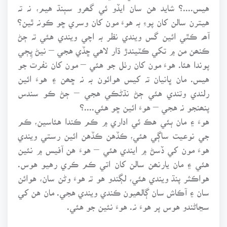
هيس....؟ شايد هن سان ايڏو ئي گھرو سٻنڌ هيم، نہ تہ
هيترن سالن کان پوءِ بہ هوءَ مون کان وسري ڇو ڪونہ ٿين؟
آھہ ڪٿي ائين گس ويندي نظر بہ اچي ويندي هئي تہ ڄڻ
ڪنھن من ۾ تکي ڪٽيندڙ ڌار لاهي ڇڏي هجي – نيڻ ڀِڄي
پوندا هئا. هوءَ مون کان رٺل جو هئي – مون کان نفرت جو
هيس. مان ڀانيان تہ کيس هوائون بہ نہ ڇھن ۽ هوءَ ائين
رلندي وتندي هئي ڄڻ نڌڻڪي هجي – ڄڻ ڪو سندس
پنھنجو نہ هجي – هوءَ ائين ڇو هئي....؟
هوءَ ۽ مان ٻئي هڪ ئي اداري ۾ ڪم ڪندا هئاسين، ڪم
جي نوعيت ساڳي هئي، ڪڏهن ڪڏهن ائين رستي ويندي
هوءَ مون کي ڏسڻ ۾ ايندي هئي – هوءَ هن آفيس ۾ نئين
هئي ۽ مان يارنھن سالن کان اتي ڪم ڪري رهيو هوس.
هواڪثر پنڌ ويندي هئي، لڳندو هو تہ هوءَ وڻن سان، هوائن
سان ۽ آڪاش سان ڳالھيون ڪندي ويندي هجي. مان هن کي
سڃاڻندو هوس پر هوءَ نہ. هوءَ نئين جو هئي.