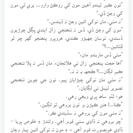
”تون ڪير ٿيندو آهين مون کي روڪڻ وارو... پري ٿي مون
کي وڃڻ ڏي.“
”نہ مٺي، مان توکي ائين وڃڻ نہ ڏيندس.“
”مون کي وڃڻ ڏي، ڏس نہ تنھنجي زال ايندي ڀڳل چوڙيون
ڏسندي، توسان جهيڙو ڪندي، هروڀرو پنھنجو گهر ڇو ٿو
ڦِٽائين...؟“
”مٺي ڏس ماريندو مانءِ“
”اها حجت پنھنجي زال تي هلائجانءِ، مان ڏس نہ ڀلا تنھنجي
ڪير لڳان...؟ ڪجهہ بہ تہ نہ.“
”نہ مٺي مان توکي چيڙايان پيو، تون جي چوين تنھنجي
تصوير ٽيبل تي لڳايان.“
هوءَ ٿڌو ساھہ ڀري ويھي رهي.
”ڪِنا...! هنن ڪپڙن ۾ تون بروهي ٿو لڳين.“
”نہ مٺي مون کي بروهي نہ سڏيندي ڪر.“
”ڇو بروهي تہ ڏاڍي سٺي قوم آهي. وڻندڙ ۽ خلوص ڀريا –
ڏاڍي خوبصورت قوم آهي - ۽ مون تہ توکي ائين پيار وچان