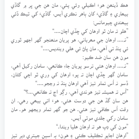
هڪ ڏينھن هوءَ اڪيلي وئي پئي، مان هن جي ڀر ۾ گاڏي
بيھاري ۽ گاڏيءَ کان ٻاهر نڪري آيس، گاڏيءَ کي ٽيڪ ڏئي
بيھندي چيومانس:
”هلو تہ مان ٿو اوهان کي ڇڏي اچان....“
”نہ.... اوهان جي مھرباني، هو پريان منھنجو گهر اجهو ٿوري
ئي پنڌ تي آهي. مان پاڻ ئي هلي وينديس....“
مون هن سان ضد ڪيو:
”نہ.... اوهان هتي ترسو پويان جاءِ ڪانھي، سامان رکيل آهي،
سامان گهر ڇڏي اچان تہ پوءِ اوهان کي وري ٿو اچي کڻان،
ڏسو نہ اُس تمام تيز آهي اوهان پنڌ نہ وڃجو....“
”اُس تہ هميشہ تيز هوندي آهي، رڳو اڄ تہ ڪانھي...؟“
هن سان گڏ هن جي دوست هئي، هوءَ اتي بيھي رهي. ان
وقت اُس ڪافي تيز هئي. هن جو گهر تمام ويجهو هو. مان
سامان رکي جلدي موٽي آيس.
”مون کي ڊپ هو تہ اوهان هليا ويندا.“
”اوهان اجايو تڪليف ڪئي ۽ هونءَ بہ اسين جيتري دير تيز