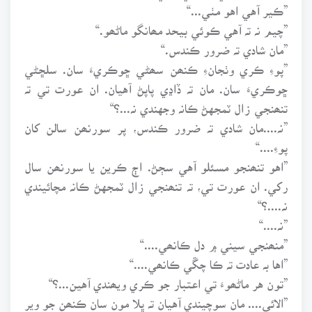
”ڪير آهي اهو مٺي...“
”چيم نہ تہ آهي ڪوئي بيحد مھانگو ماڻھو.“
”مان شادي تہ ضرور ڪندس.“
”پوءِ ڪري وٺجانءِ ڪنھن سھڻي ڇوڪريءَ سان. سلڇڻي
ڇوڪريءَ سان. مان تہ ڏاڍي پاپڻ آهيان. ان عورت تي تہ
تنھنجي زال ٽمجهڻ ڪانہ وجهندي نہ...؟“
”نہ....مان شادي تہ ضرور ڪندس، پر سورنھن سالن کان
پوءِ....“
”اهو تنھنجو مسئلو آهي سڄڻ. اڄ ڪرين يا سورنھن سال
رکي. ان عورت تي، تہ تنھنجي زال ٽمجهڻ ڪانہ مچائيندي
نہ....؟“
”نہ....“
”منھنجي سيني ۾ دل ڪانھي....“
”اها بہ عادت تہ ڪا چڱي ڪانھي....“
”تون هر ماڻھوءَ تي اعتبار جو ڪري ويھندي آهين...؟“
”الائي.... مان سوچيندي آهيان تہ ڀلا مون سان ڪنھن جو وير