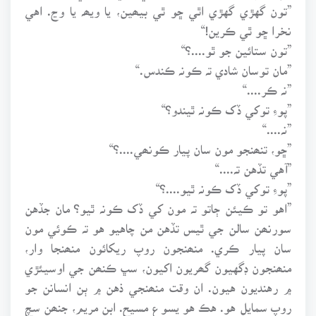
”تون گهڙي گهڙي اٿي ڇو ٿي بيھين، يا ويھہ يا وڃ. اهي
نخرا ڇو ٿي ڪرين!“
”تون ستائين جو ٿو....؟“
”مان توسان شادي تہ ڪونہ ڪندس.“
”نہ ڪر....“
”پوءِ توکي ڏک ڪونہ ٿيندو؟“
”نہ....“
”ڇو، تنھنجو مون سان پيار ڪونھي....؟“
”آهي تڏهن تہ....“
”پوءِ توکي ڏک ڪونہ ٿيو....؟“
”اهو تو ڪيئن ڄاتو تہ مون کي ڏک ڪونہ ٿيو؟ مان جڏهن
سورنھن سالن جي ٿيس تڏهن من چاهيو هو تہ ڪوئي مون
سان پيار ڪري. منھنجون روپ ريکائون منھنجا وار،
منھنجون ڊگهيون گھريون اکيون، سڀ ڪنھن جي اوسيئڙي
۾ رهنديون هيون. ان وقت منھنجي ذهن ۾ ٻن انسانن جو
روپ سمايل هو. هڪ هو يسوع مسيح. ابن مريم، جنھن سچ