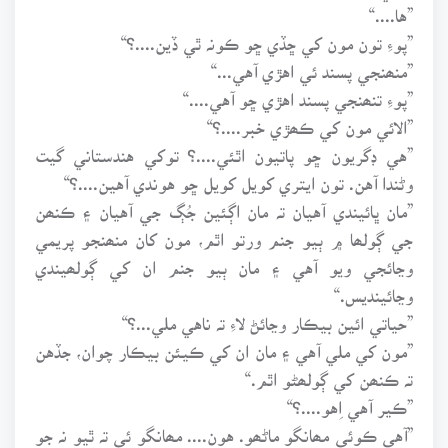
”ها....“
”پوءِ تون مون کي ڇڏي ڇو ڪونہ ٿي ڏين....؟“
”منھنجي پسند ئي اهڙي آهي...“
”پوءِ تنھنجي پسند اهڙي ڇو آهي....“
”الائي مون کي ڪھڙي خبر....؟“
”هي ڊگريون ڇو پاتيون اٿئي....؟ توکي هندستاني گيت
وڻندا آهن. تون ايتري کويل کويل ڇو هوندي آهين....؟“
”مان ڀائيندي آهيان تہ مان اڳئين جُڳ جي آهيان ۽ ڪنھن
جي ڳولھا ۾ ٻيو جنم ورتو اٿم، مون کان منھنجو پريمي
وڃائجي ويو آهي ۽ مان ٻيو جنم ان کي ڳولھيندي
وڃائينديس.“
”حياتي ائين بيڪار وڃائڻ لاءِ تہ ناهي ملي...؟“
”مون کي ملي آهي ۽ مان ان کي ڪيئن بيڪار چوان، جڏهن
تہ ڪنھن کي ڳولھڻو اٿم.“
”ڪير آهي اِهو....؟“
”آهي ڪوئي مھانگو ماڻھو. هون.... مھانگو ئي تہ ٿيو نہ جو