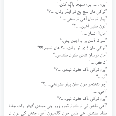
”پوءِ ..... پوءِ منهجا ڀاڳ کٽن.“
”توکي مان سچ پچ ٿو ايڏو وڻان....؟“
”پيار توسان آهي تہ سھي....“
”تون ڪير آهين....؟“
”مان؟ انسان....“
”سو تہ ڏسڻ ۾ بہ اچين پئي.“
”توکي مان ڏاڍو ٿو وڻان....؟ هان نسيم؟؟“
”مان توسان شادي ڪونہ ڪندس.“
”نہ ڪر....“
”پوءِ توکي ڏک ڪونہ ٿيندو....؟“
”نہ....“
”ڇو تنھنجو مون سان پيار ڪونھي....؟“
”آهي.....“
”پوءِ توکي ڏک ڪونہ ٿيو....؟“
”آهي تڏهن ئي تہ ڪونہ ٿيو، زور جي ميندي گهڻو وقت جٽاءُ
ڪانہ ڪندي. هي دلين جون ڳالھيون آهن، جنھن کي تون نہ