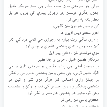
توڻي جو سرحدي تارن سبب سالن جي ساه سريکن خليل
جھڙن جگري دوستن جو وڇوڙو پياري کي پويان ھر پل
پڪاريندو به رھي ٿو؛
کن ترسين ھا، تون مان گڏجي،
اھڙو سھڻو ديس اڏيون ھا،
۽ وري ساڳي ريت پيارو به وڇوڙي جي انھي درد کي اندر
کان محسوس ڪندي پنھنجي شاعري ۾ چوي ٿو؛
مُڙي موڻابائو تان ، ڏڪي پيو ڏيل
مونکان ڪنهن خليل ، جوڀن ۾ جدا ڪيو
پر باوجود انھي جي پيارو مذھبن ۽ سرحدي تارن ذريعي
الڳ ڪيل ڌرتيءِ جي ٻنھي پاسن پنھنجي تصوراتي زندگي
۾ جيئڻ واري احساس کان ھرگز مڙي نٿو ۽ ائين ھو
پنھنجي پناهگيري واري احساس کي قابو ۾ رکڻ ۾ ڪامياب
رھي ٿو، جئين ھو پنھنجي ھن نظم ۾ لکي ٿو؛
هڪڙي پاسي من رهي ٿو
هڪڙي پاسي تن رهي ٿو