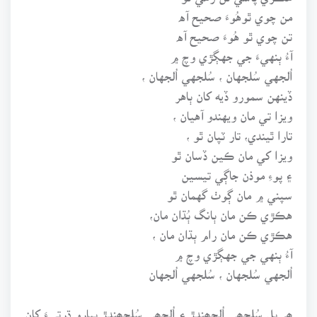
من چوي ٿوهُوءَ صحيح آه
تن چوي ٿو هُوءَ صحيح آه
آءُ ٻنهيءَ جي جهڳڙي وچ ۾
اُلجهي سُلجهان ، سُلجهي اُلجهان ،
ڏينهن سمورو ڏيه کان ٻاهر
ويزا تي مان ويهندو آهيان ،
تارا ٿيندي، تار ٽپان ٿو ،
ويزا کي مان ڪين ڏسان ٿو
۽ پوءِ موذن جاڳي تيسين
سپني ۾ مان ڳوٺ گهمان ٿو
هڪڙي ڪن مان ٻانگ ٻُڌان مان،
هڪڙي ڪن مان رام ٻڌان مان ،
آءُ ٻنهي جي جهڳڙي وچ ۾
اُلجهي سُلجهان ، سُلجهي اُلجهان
ھر پل سُلجھي اُلجھندڙ ۽ اُلجھي سُلجھندڙ پيارو ڌرتيءَ کان