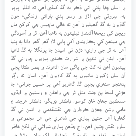
۾ اسان چڊا پائي اٽي ڏڪر به گڏ کيڏي آھي ته انڌلو ڀوپو
به، سِروٽي جي اڌڙ ۾ رسو ٻڌي ٻاراڻي زندگيءَ جون
گاڏيون به گڏ گھيليون آھن ته خالي ماچيس جي کوکن مان
ويڇن کي ويجھا آڻيندڙ ٽيليفون به ٺاھيا آھن، ٿر ۾ آسودگي
جي مينھن کي پڪاريندي آکي پايي لاءِ گھر گھر داڻا به پنيا
آھن ته ٿر جي واريءَ دڙن تي اميدن جا ڀونگلا به گڏ ٺاھيا
آھن. ايئن ئي ننڍپڻ ۾ شرارت ڪندي ٻيڙيون چورائي گڏ
پيتيون آھن ته کٽ جي پاگي سان اڻھوند ۾ بصر ڪڻا ڀڃي
اُن سان رُکيون مانيون به گڏ کاڌيون آھن. اسان نه رڳو
پنھنجو سنھري بچپن گڏ گھاريو آھي پر حسين جوانيءَ جا
ھڙئي لمحا پڻ جنت مثل ٿر جي واھڻن ۽ وستين ۾ ايڌي،
مسڪين جھان خان کوسو، ڊاڪٽر ڊريگو، ڊاڪٽر ھرچند ۽
مامي وشن جھڙن ڪردارن جي نقشقدمي ۾ ائين ئي گڏ
گھاريا آھن جئين پياري جي شاعري جي ھن مجموعي ۾
سارو نقش چٽيل آھن. اڄ جڏھن پياري شواڻي تي لکڻ خاطر
اسان جي تعلق جي تاريخ کي تحقيقي اک سان پروڙڻ جي