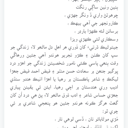
ٻنين ونين ساڳي رنگت
ڇوهوٽڻ واري ڏ ونگر جهڙي ،
ڪارونجهر جي آهي بيهڪ ،
برساتن لئه ڪهڙا بارڊر ،
وسڪاري لئي ڪهڙي ويزا
جيتوڻيڪ ڌرتيءَ کان دُوري ھر اھلِ دل ماڻھو لاءِ زندگي جو
سڀ کان ڪٺن ۽ ڪڙو تجربو ھوندو آھي جئين ورھاڱي
وقت ٻنھي پاسي ڪئي نامور شخصيتن زندگي جو اھڙو درد
ڀوگيو جنھن ۾ سعادت حسن منٽو ۽ فيض احمد فيض جھڙا
ليکڪ ۽ شاعر پاڪستان ۾ رھيا يا اھڙا انيڪ ھندو سنڌي
اديب وري ھندستان ۾ اچي رھيا. ايئن ئي يقينن پياري
جھڙي حساس شاعر ۽ ادب ذوق ماڻھو لاءِ پڻ ھي درد اُن کان
گھٽ ھرگز ڪونه ھوندو جئين ھو پنھجي شاعري ۾ ئي
چوي ٿو؛
مُڙي موڻابائو تان ، ڏسي لوهي تار ،
اکين تي انڌار ، اوچتو اچي ويئي.