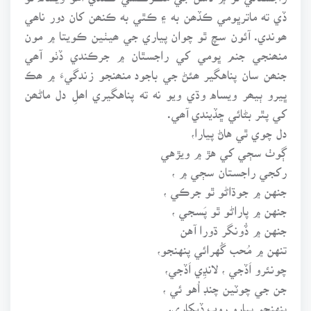
ڏي ته ماترڀومي ڪڏھن به ۽ ڪٿي به ڪنھن کان دور ناھي
ھوندي. آئون سچ ٿو چوان پياري جي ھيٺين ڪويتا ۾ مون
منھنجي جنم ڀومي کي راجسٿان ۾ جرڪندي ڏٺو آھي
جنھن سان پناهگير ھئڻ جي باجود منھنجو زندگيءَ ۾ ھڪ
ڀيرو ٻيھر ويساه وڌي ويو نه ته پناهگيري اھلِ دل ماڻھن
کي پٿر بڻائي ڇڏيندي آھي.
دل چوي ٿي هاڻ پيارا،
ڳوٺ سڄي کي هڙ ۾ ويڙهي
رکجي راجستان سڄي ۾ ،
جنهن ۾ جوڌاڻو ٿو جرڪي ،
جنهن ۾ پاراڻو ٿو پَسجي ،
جنهن ۾ ڏُونگر ڌورا آهن
تنهن ۾ مُحب گُهرائي پنهنجو،
چونئرو اَڏجي ، لانڍِي اَڏجي،
جن جي چوٽين چنڊ اُهو ئي ،
پنهنجو پيارو روپ ڏيکاري،