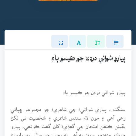
پيارو شواڻي دردن جو ڪيسو ٻاءِ
پيارو شواڻي دردن جو ڪيسو ٻاءِ
سنگت ، پياري شواڻيءَ جي شاعريءَ جو مجموعو ڇپائي
رھي آھي ۽ مون لاءِ سندس شاعري ۽ شخصيت تي لکڻ
يقينن ڪنھن امتحان جي گھڙيءَ کان گھٽ ڪونھي. پيارو
جيڪو منھنجو سوٽ به آھي ته بچپن جو ساٿي به. ٻاروتڻ