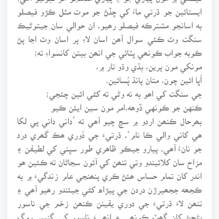
ايستائين جو ڌرتي ماءُ کي ڇڏڻ جو موت مثل ڪڙو فيصلو
به اسانجو مشترڪه فيصلو رھيو. ان حوالي سان جيتوڻيڪ
سنگت وٽ ڪئي سوال آھن اسان لاءِ پر اسان وٽ اڃا پڻ
ڪوبه جواب ڪونھي ڀٽائي جي انھن بيتن کانسواءِ ته؛
مونکي مون پرين، ٻڌي وڌو تار ۾،
اُڀا ائين چون، متان پانڌ پُسائين۔
جي سنگت کي اھو به نه وڻي ته کڻي ائين چئجي؛
ڪنهن جو ڪونهي ڏوھه،امر مون سين ايئن ڪيو
بھرحال ڪنھن اردو ۾ سچ چيو آھي ته ’داني داني پي لکا
ھي کاني والي ڪا نام‘. ڌرتيءَ جي دُوري ھڪ گھري درد
جو نانءُ آھي. پيارو جيڪو ظاھري طور سڀني کي لطيفن ۽
مزاح سان کلائيندو وتي تنھن کي آئون سڃاڻان ته ڪئين ھو
اندر کان تمام حساس ھئڻ ڪري پنھنجي عام زندگيءَ ۾ به
ڪجھه ججھيرڙن دردن جي پيڙاه کڻي جيئندو رھيو آھي ۽
تنھن لاءَ ڌرتيءَ جي دوري يقينن ڪنھن زخم جي ناسور
بڻجڻ کان گھٽ ڪونھي ۽ انھيءَ ناسور کي گنڀير روگ