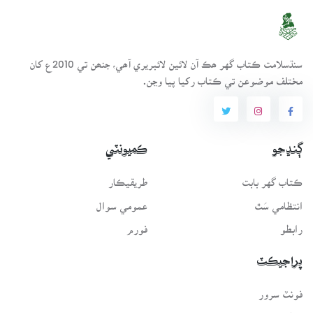
سنڌسلامت ڪتاب گهر ھڪ آن لائين لائبريري آھي، جنھن تي 2010ع کان
مختلف موضوعن تي ڪتاب رکيا پيا وڃن.
ڳنڍجو
ڪميونٽي
ڪتاب گهر بابت
طريقيڪار
انتظامي سَٿ
عمومي سوال
رابطو
فورم
پراجيڪٽ
فونٽ سرور
لفظيڪار