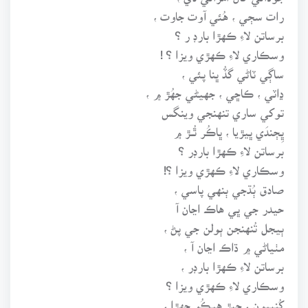
رات سڄي ، هُئي آوت جاوت ،
برساتن لاءِ ڪهڙا بارڊ ر ؟
وسڪاري لاءِ ڪهڙي ويزا ؟ !
ساڳي ٽاڻي گڏُ ڀنا پئي ،
ڍاٽي ، ڪاڇي ، جهيڻي جهُڙ ۾ ،
توکي ساري تنهنجي وينگس
ڀِڄندَي ڀيڙيا ، ڀاڪُر ٿُــڙ ۾
برساتن لاءِ ڪهڙا بارڊر ؟
وسڪاري لاءِ ڪهڙي ويزا ؟!
صادق ٻُڌجي ٻنهي پاسي ،
حيدر جي ڀي هاڪ اڃان آ
ٻيجل تُنهنجن ٻولن جي پڻ ،
مٺياڻي ۾ ڌاڪ اڃان آ ،
برساتن لاءِ ڪهڙا بارڊر ،
وسڪاري لاءِ ڪهڙي ويزا ؟
کُنڀيون ، چڀڙ هيڪُو جهڙا ،