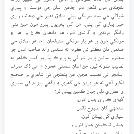
بڻجندي مون تڏھن ڏٺو جڏھن اسان جي دوست ۽ پياري
شواڻي جي ساه سريکي ٻيلي صادق فقير جي ديھانت واري
خبر پياري کي پئي. ھن کي پھريون ڀيرو مون ميڻ بتي
وانگر ٻرندي ۽ گرندي ڏٺو. ھو دانھون ڪرڻ ۾ ھو ۽
مونکي چوڻ ۾ ھو يار مونکي سنڀالجان. اڃا ھو صادق جي
صدمي مان نڪتو ئي ڪونه ته سندس والد صاحب اسان جو
محترم سائين پريم شواڻي به پرلوڪ پڌاريو کيس ڪلھو به
نصيب ڪونه ٿيو. ڄڻ اسان سسئي ھجون ۽ ھي ڏک صرف
اسانجو ئي نصيب ھجن. ھن پنھنجي ئي شاعري ۾ صحيح
لکيو آھي ته ھو دردن جي گھري ۽ ڊگھي پيڙاه کي سياري
۾ ڪوري دلي جيان ڪئين پيئي ٿو؛
گهڙي ڪوري جيان آئون،
سنجهي کان صبوح تائين
سياري کي پيئان آئون.
جيئان تــ ڪيئن جيان آئون ،
اسان تي هي صدين جيڏيون