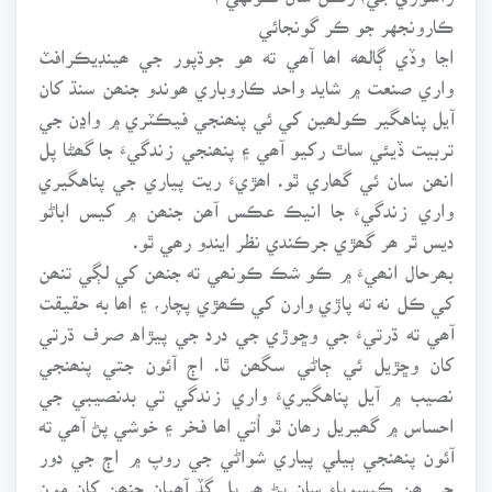
ڪارونجهر جو ڪر گونجائي
اڃا وڏي ڳالھه اھا آھي ته ھو جوڌپور جي ھينڊيڪرافٽ
واري صنعت ۾ شايد واحد ڪاروباري ھوندو جنھن سنڌ کان
آيل پناهگير ڪولھين کي ئي پنھنجي فيڪٽري ۾ واڍن جي
تربيت ڏيئي ساٿ رکيو آھي ۽ پنھنجي زندگيءَ جا گھڻا پل
انھن سان ئي گھاري ٿو. اھڙيءَ ريت پياري جي پناهگيري
واري زندگيءَ جا انيڪ عڪس آھن جنھن ۾ کيس اباڻو
ديس ٿر ھر گھڙي جرڪندي نظر ايندو رھي ٿو.
بھرحال انھيءَ ۾ ڪو شڪ ڪونھي ته جنھن کي لڳي تنھن
کي ڪل نه ته پاڙي وارن کي ڪھڙي پچار، ۽ اھا به حقيقت
آھي ته ڌرتيءَ جي وڇوڙي جي درد جي پيڙاه صرف ڌرتي
کان وڇڙيل ئي ڄاڻي سگھن ٿا. اڄ آئون جتي پنھنجي
نصيب ۾ آيل پناهگيريءَ واري زندگي تي بدنصيبي جي
احساس ۾ گھيريل رھان ٿو اُتي اھا فخر ۽ خوشي پڻ آھي ته
آئون پنھنجي ٻيلي پياري شواڻي جي روپ ۾ اڄ جي دور
جي ھن ڪيسوٻاءِ سان پڻ ھر پل گڏ آھيان جنھن کان مون