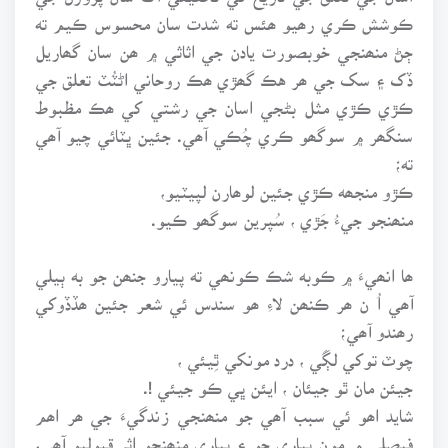
ڪوشش ڪري رھيو ھئس ته شدت سان محسوس ڪيم ته
ڄڻ منھنجي خوبصورت يادن جي اثاثي ۾ ھن سان گھاريل
ڏک ۽ سک جي ھر هڪ گھڙي ھڪ روحاني اڻٽُٽ تعلق جي
ڪڙي ڪڙي مثل بڻجي اسان جي رشتي کي ھڪ مظبوط
سنگھر ۾ سوگھو ڪري چُڪي آھي. جئين ڀٽائي چيو آھي
ته؛
ڪڙو منجھه ڪڙي جئين لوھارن لپيٽيو،
منھنجو جيءُ جَڙي ، سُپرين سوگھو ڪيو.
ھا انھيءَ ۾ ڪوبه شڪ ڪونھي ته پيارو جنھن جو به ٻيلي
آھي اُ ن ھر ڪنھن لاءِ ھو سندس ئي شعر جئين ھڏڏوکي
رھندو آھي؛
چوٽ توکي لڳَي ، درد مونکي ٿِيئي ،
جيئن مان ٿو جيئان ، ايئن ڀي ڪو جيئي !.
شايد اھو ئي سبب آھي جو منھنجي زندگيءَ جي ھر اھم
فيصلي ۾ مون پياري جو ۽ پياري منھنجو اثر قبوليو آھي،