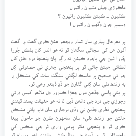
ماڪوڙي جيان مٽيون راتيون
ڪٽيون تــ ڪيئن ڪٽيون راتيون ؟
ڊسمبر جون ڊگهيون راتيون !
پر بھرحال پياري سان تمام ويجھو ھئڻ ڪري گھٽ ۾ گھٽ
آئون ھن کي سڃاڻي سگھان ٿو ته ھو اندر کان بلڪل چُورا
چُورا ٿيڻ جي باجود ڪيئن نه رڳو پاڻ پنھنجا درد خلق کان
لڪائي جيئڻ ڄاڻي ٿو پر پنھنجي چھري تي مصنوئي کِل
جو ئي صحيح پر ماسڪ لڳائي سنگت ساٿ کي مشڪل ۾
به زنده دلي سان کِلي گذارڻ جو ڏڍ ڏيندو رھي ٿو.
پر ٻئي پاسي جڏھن مون جھڙا ڪمزور دل ماڻھو کيس ڌرتي
وڇوڙي جي درد جي دانھن ڏين ٿا ته ھو حقيقت پسند ٿيندي
پنھنجي فطري جذبن تي وڏي بردباري سان قابو پائي مشڪل
حالتن جو زنده دليءَ سان سامهون ڪرڻ جو ماحول پيدا
ڪري ٿو ۽ پنھجي ماتر ڀومي واري ٿر جي عڪس کي
راجسٿاني ٿر ۾ ڏسڻ جي منظرڪشي ڪندي اھو ويساه ٿو