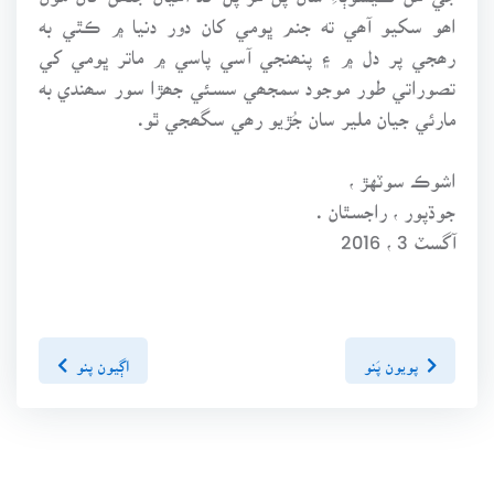
اھو سکيو آھي ته جنم ڀومي کان دور دنيا ۾ ڪٿي به
رھجي پر دل ۾ ۽ پنھنجي آسي پاسي ۾ ماتر ڀومي کي
تصوراتي طور موجود سمجھي سسئي جھڙا سور سھندي به
مارئي جيان ملير سان جُڙيو رھي سگھجي ٿو.
اشوڪ سوٽهڙ ،
جوڌپور ، راجسٿان .
آگسٽ 3 ، 2016
پويون پَنو
اڳيون پنو