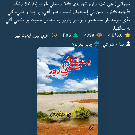
شيواڻي) جي نانءُ وارو تجريدِي ڪَلا وسيلي خُوبِ نِکرندڙ رنگ
ڪُجهه ڪثرت سان ئي اِستعمال ٿيندو رهيو آهي. پر پيارو مٺيءَ کي
ڇڏي سرحد پار هند هليو ويو، پر بارڊر به سندس محبت ۾ ڪمي آڻي
نه سگهيا.
4.5/5.0
4739
1105
آخري ڀيرو اپڊيٽ ٿيو:
پيارو شواڻي
ڇاپو پھريون