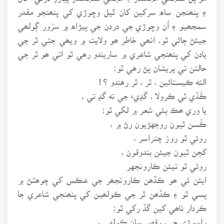
۽ پنھنجن ساه سرکين کان ٿيل وڇوڙي کي پنھنجو مقدر
سمجھيو ۽ اُن وڇوڙي جي دردن جي پيڙاه ۾ سرُور ڳولھي
جيئڻ ڄاڻي ٿو. انھي خاطر ھو ولايت ۾ ويھي جتي ٿر جي
يادن کي پنھنجي شاعري ۾ ساريندو رھي ٿو اتي ھو ٿر جي
حالتن تي پريشان پڻ رھي ٿو؛
الئه ڪيستائين ، ٿر ، ٿر رهندو ؟ !
ڪُڏي ٿي ڪرولا ، گڍيءَ جي ته گڍ تي .
يا وري ھڪ ٻئي شعر ۾ لکي ٿو؛
ڪُسن ٿيون روجهڙيون رڻ ۾ ،
روئي ٿو روز چتراسر ،
کڄن ٿيون جيئن بندوقون ،
روئي ٿو تيئن ڪارونجهر
ايئن ئي ھو ڪڏھن ڪارونجھر جي عڪس کي چوھٽڻ ۾
پسي ٿو ۽ ڪڏھن ٿر جي ڪولھين کي پنھنجي شاعري جا
ڪردار ٺاھي کين گڏ رکي ٿو؛
راسوڙي جي، رقص سان ڪولهي ،