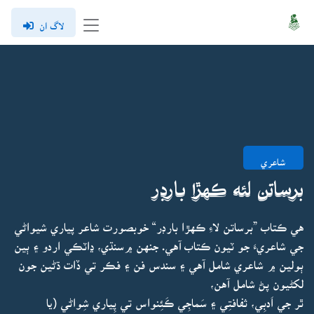
لاگ ان
شاعري
برساتن لئه ڪهڙا بارڊر
هي ڪتاب ”برساتن لاءِ ڪهڙا بارڊر“ خوبصورت شاعر پياري شيواڻي
جي شاعريءَ جو ٽيون ڪتاب آهي. جنهن ۾سنڌي، ڍاٽڪي اردو ۽ ٻين
ٻولين ۾ شاعري شامل آهي ۽ سندس فن ۽ فڪر تي ڏات ڌڻين جون
لکڻيون پڻ شامل آهن،
ٿر جي اَدبِي، ثفافتِي ۽ سَماجِي ڪَئِنواس تي پِياري شِواڻي (يا