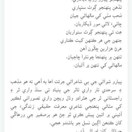
تڏهن پنهنجو ڳوٺ سنڀاري
مُحب مٺَي کي مالهاڻي جيان
ڇاتيءَ لائي مور ڏيکاريان،
هِت ئي پنهنجو ڳوٺ سنواريان
جنهن جي هر ڪنهن کيت ڪناري
هرڻ هزارين ڇالُون آهن
تنهن ۾ پنهنجا چونئرا ڇاڄيان،
مالهاڻي کي تنهن ۾ آڻيان،
پيارو شواڻي جي ٻي شاعراڻي جرئت اھا به آھي ته ھو مذھب
۽ سرحدي تار واري تاثر جي بنياد تي سنڌ واري ٿر ۽
راجسٿاني ٿر جي ھٿرادو وڌل ويڇن واري تصوراتي لڪير
کي مٽائي پنھنجي شاعري معرفت حقيقي زندگيءَ جي
آئيني ۾ ائين پيش ڪري ٿو ڄڻ ھو برصغير جي ورھاڱي
کان ڪنھن اڳين نسل جو باشندو ھجي.
جوڌاڻي کان امراڻي ڏي ،