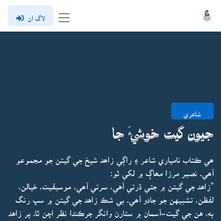
لاگ ان
شاعري
جيون گيت خوشيءَ جا
ھي ڪتاب نامياري شاعر ۽ راڳي زاھد شيخ جي گيتن جو مجموعو
آھي. نصير مرزا مھاڳ ۾ لکي ٿو:
”زاهد جي گيتن ۾ جتي ڌرتي آهي، سرتي آھي، موسيقيت، خيالن،
لفظن، تشبيهن جو جادو آھي. بي شڪ زاهد جي گيتن ۾ سڀ رنگ
به، هن جي گيت-آسمان ۾ ستارن وانگر جرڪندا نظر اچن ٿا. پر زاهد