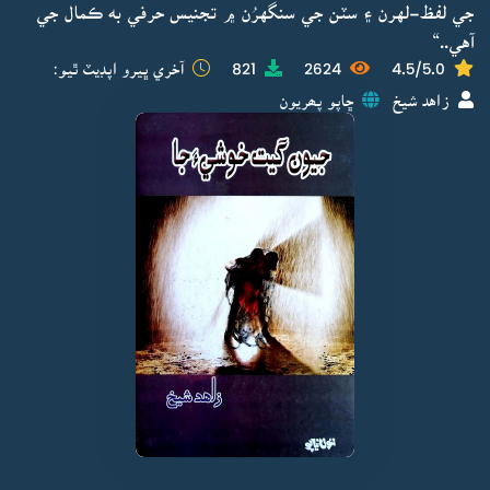
جي لفظ-لهرن ۽ سٽن جي سنگهرُن ۾ تجنيس حرفي به ڪمال جي
آهي..“
4.5/5.0
2624
821
آخري ڀيرو اپڊيٽ ٿيو:
زاهد شيخ
ڇاپو پھريون