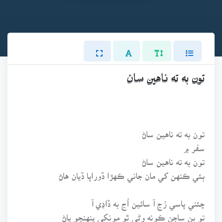
تون به ته ناهين ساڻ
تون به ته ناهين ساڻ
سفر ۾
تون به ته ناهين ساڻ
ٻئي ڪنهن کي مان جاني ڪهڙا ڏوراپا ڏيان هاڻ
چئني پاسي رُڃ آ سائين اُڃ به ڏاڍي آ
تو بن ساجن ڪونه وڻي ٿو مونکي پنهنجو پاڻ