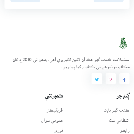
سنڌسلامت ڪتاب گهر ھڪ آن لائين لائبريري آھي، جنھن تي 2010ع کان
مختلف موضوعن تي ڪتاب رکيا پيا وڃن.
ڳنڍجو
ڪميونٽي
ڪتاب گهر بابت
طريقيڪار
انتظامي سَٿ
عمومي سوال
رابطو
فورم