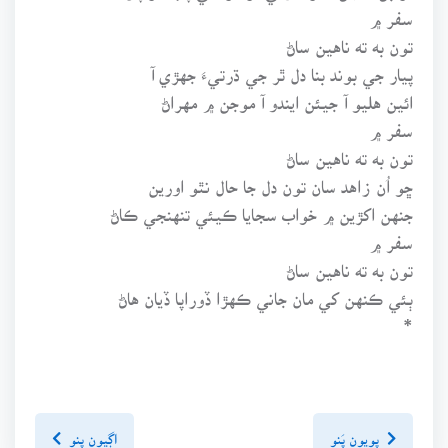
سفر ۾
تون به ته ناهين ساڻ
پيار جي بوند بنا دل ٿر جي ڌرتيءَ جهڙي آ
ائين هليو آ جيئن ايندو آ موجن ۾ مهراڻ
سفر ۾
تون به ته ناهين ساڻ
ڇو اُن زاهد سان تون دل جا حال نٿو اورين
جنهن اکڙين ۾ خواب سجايا ڪيئي تنهنجي ڪاڻ
سفر ۾
تون به ته ناهين ساڻ
ٻئي ڪنهن کي مان جاني ڪهڙا ڏوراپا ڏيان هاڻ
*
پويون پَنو
اڳيون پنو