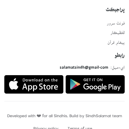
پراجيڪٽ
فونٽ سرور
لفظيڪار
پيغامِ قرآن
رابطو
اي-ميل:
salamatsindh@gmail.com
Developed with ❤️ for all Sindhis. Build by
SindhSalamat
team
Privacy policy
Terms of use