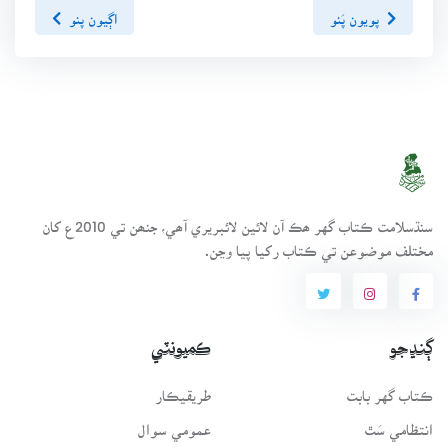
پويون پَنو
اڳيون پنو
سنڌسلامت ڪتاب گهر ھڪ آن لائين لائبريري آھي، جنھن تي 2010ع کان
مختلف موضوعن تي ڪتاب رکيا پيا وڃن.
ڳنڍجو
ڪميونٽي
ڪتاب گهر بابت
طريقيڪار
انتظامي سَٿ
عمومي سوال