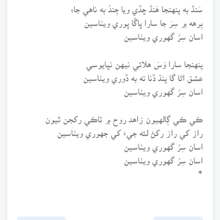
سَنڌَ به پنهنجا هَنڌَ ڇڏي ويا جِندُ به ناهي جاءِ
بِرهه ۾ سِرَ جا سارا ڀاڱا ڀوري ويٺاسين
اسان سِرُ گهوري ويٺاسين
پنهنجا سارا وَسَ هلائي نيهن نڀايوسي
عشق اڻا گا پنڌ ڏنا ته به ڏوري ويٺاسين
اسان سِرُ گهوري ويٺاسين
ڪي ڪي ڳالهيون زاهد روح ۾ ٽاڪي رکجن ٿيون
راز کي راز رکڻ لئه جيءَ کي جهوري ويٺاسين
اسان سِرُ گهوري ويٺاسين
اسان سِرُ گهوري ويٺاسين
*