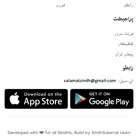
رابطو
فورم
پراجيڪٽ
فونٽ سرور
لفظيڪار
پيغامِ قرآن
رابطو
اي-ميل:
salamatsindh@gmail.com
Developed with ❤️ for all Sindhis. Build by
SindhSalamat
team