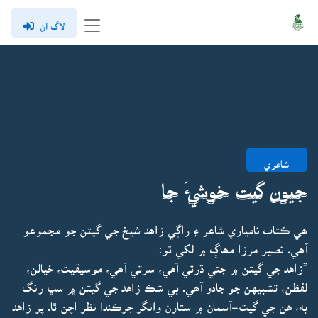
لاگ ان
شاعري
جيون گيت خوشيءَ جا
ھي ڪتاب نامياري شاعر ۽ راڳي زاھد شيخ جي گيتن جو مجموعو
آھي. نصير مرزا مھاڳ ۾ لکي ٿو:
”زاهد جي گيتن ۾ جتي ڌرتي آهي، سرتي آھي، موسيقيت، خيالن،
لفظن، تشبيهن جو جادو آھي. بي شڪ زاهد جي گيتن ۾ سڀ رنگ
به، هن جي گيت-آسمان ۾ ستارن وانگر جرڪندا نظر اچن ٿا. پر زاهد