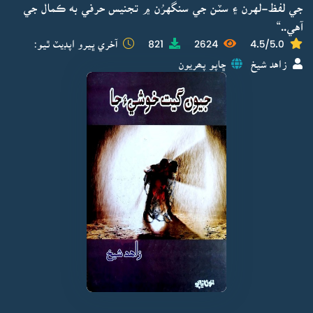
جي لفظ-لهرن ۽ سٽن جي سنگهرُن ۾ تجنيس حرفي به ڪمال جي
آهي..“
4.5/5.0
2624
821
آخري ڀيرو اپڊيٽ ٿيو:
زاهد شيخ
ڇاپو پھريون