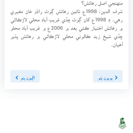
منهنجي اصل رهائش؟
شرف الدين؛ 1998ع تائين رهائش ڳوٺ راڌو خان مغيري
رهي. ۽ 1998ع کان ڳوٺ ڇڏي غريب آباد محلي لاڙڪاڻي
۾ رهائش اختيار ڪئي بعد ۾ 2006ع ۾ غريب آباد محلو
ڇڏي شيخ زيد ڪالوني محلي لاڙڪاڻي ۾ رهائش پذير
آهيان.
پويون پَنو
اڳيون پنو