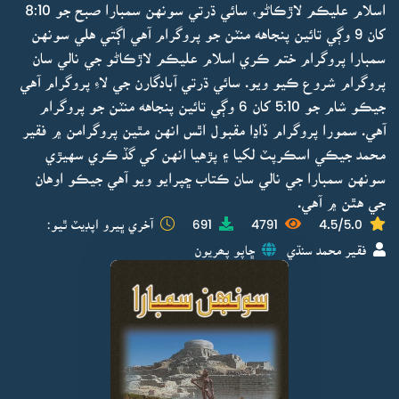
اسلام عليڪم لاڙڪاڻو، سائي ڌرتي سونهن سمبارا صبح جو 8:10
کان 9 وڳي تائين پنجاهه منٽن جو پروگرام آهي اڳتي هلي سونهن
سمبارا پروگرام ختم ڪري اسلام عليڪم لاڙڪاڻو جي نالي سان
پروگرام شروع ڪيو ويو. سائي ڌرتي آبادگارن جي لاءِ پروگرام آهي
جيڪو شام جو 5:10 کان 6 وڳي تائين پنجاهه منٽن جو پروگرام
آهي. سمورا پروگرام ڏاڍا مقبول اٿس انهن مٿين پروگرامن ۾ فقير
محمد جيڪي اسڪرپٽ لکيا ۽ پڙهيا انهن کي گڏ ڪري سهيڙي
سونهن سمبارا جي نالي سان ڪتاب ڇپرايو ويو آهي جيڪو اوهان
جي هٿن ۾ آهي.
4.5/5.0
4791
691
آخري ڀيرو اپڊيٽ ٿيو:
فقير محمد سنڌي
ڇاپو پھريون