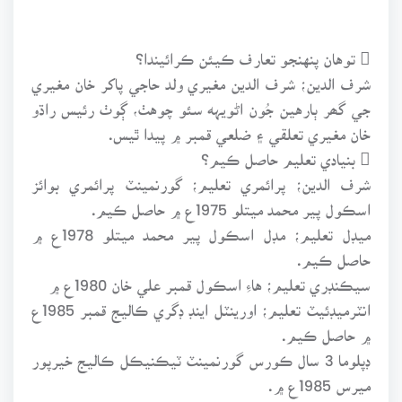
 توهان پنهنجو تعارف ڪيئن ڪرائيندا؟
شرف الدين؛ شرف الدين مغيري ولد حاجي پاکر خان مغيري
جي گھر ٻارهين جُون اڻويہه سئو چوهٺ، ڳوٺ رئيس راڌو
خان مغيري تعلقي ۽ ضلعي قمبر ۾ پيدا ٿيس.
 بنيادي تعليم حاصل ڪيم؟
شرف الدين؛ پرائمري تعليم؛ گورنمينٽ پرائمري بوائز
اسڪول پير محمد ميتلو 1975ع ۾ حاصل ڪيم.
ميڊل تعليم؛ مڊل اسڪول پير محمد ميتلو 1978ع ۾
حاصل ڪيم.
سيڪنڊري تعليم؛ هاءِ اسڪول قمبر علي خان 1980ع ۾
انٽرميڊئيٽ تعليم؛ اورينٽل اينڊ ڊگري ڪاليج قمبر 1985ع
۾ حاصل ڪيم.
ڊپلوما 3 سال ڪورس گورنمينٽ ٽيڪنيڪل ڪاليج خيرپور
ميرس 1985ع ۾.