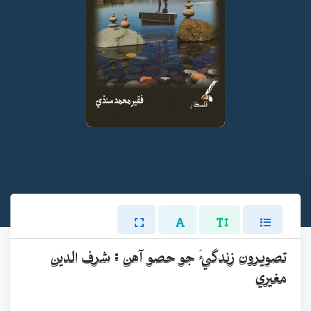
تصويرون زندگيءَ جو حصو آهن : شرف الدين
مغيري