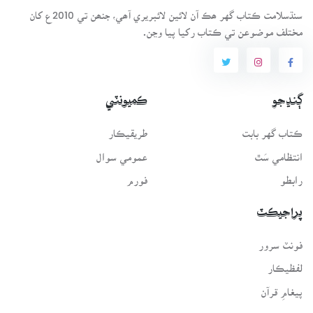
سنڌسلامت ڪتاب گهر ھڪ آن لائين لائبريري آھي، جنھن تي 2010ع کان
مختلف موضوعن تي ڪتاب رکيا پيا وڃن.
ڳنڍجو
ڪميونٽي
ڪتاب گهر بابت
طريقيڪار
انتظامي سَٿ
عمومي سوال
رابطو
فورم
پراجيڪٽ
فونٽ سرور
لفظيڪار
پيغامِ قرآن