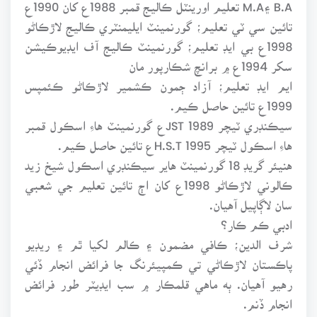
B.A ۽M.A تعليم اورينٽل ڪاليج قمبر 1988ع کان 1990ع
تائين سي ٽي تعليم؛ گورنمينٽ ايليمنٽري ڪاليج لاڙڪاڻو
1998ع بي ايڊ تعليم؛ گورنمينٽ ڪاليج آف ايڊيوڪيشن
سکر 1994ع ۾ برانچ شڪارپور مان
ايم ايڊ تعليم؛ آزاد ڄمون ڪشمير لاڙڪاڻو ڪئمپس
1999ع تائين حاصل ڪيم.
سيڪنڊري ٽيچر JST 1989ع گورنمينٽ هاءِ اسڪول قمبر
هاءِ اسڪول ٽيچر H.S.T 1995ع تائين حاصل ڪيم.
هنيئر گريڊ 18 گورنمينٽ هاير سيڪنڊري اسڪول شيخ زيد
ڪالوني لاڙڪاڻو 1998ع کان اڄ تائين تعليم جي شعبي
سان لاڳاپيل آهيان.
ادبي ڪم ڪار؟
شرف الدين؛ ڪافي مضمون ۽ ڪالم لکيا ٿم ۽ ريڊيو
پاڪستان لاڙڪاڻي تي ڪمپيئرنگ جا فرائض انجام ڏئي
رهيو آهيان. ٻه ماهي قلمڪار ۾ سب ايڊيٽر طور فرائض
انجام ڏنم.