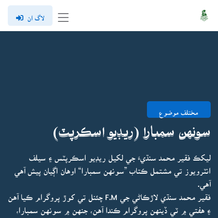
لاگ ان
مختلف موضوع
سونهن سمبارا (ريڊيو اسڪرپٽ)
ليکڪ فقير محمد سنڌيءَ جي لکيل ريڊيو اسڪرپٽس ۽ سيلف
انٽرويوز تي مشتمل ڪتاب ”سونهن سمبارا“ اوهان اڳيان پيش آهي
آهي.
فقير محمد سنڌي لاڙڪاڻي جي F.M چئنل تي کوڙ پروگرام ڪيا آهن
۽ هفتي ۾ ٽي ڏينهن پروگرام ڪندا آهن، جنهن ۾ سونهن سمبارا،