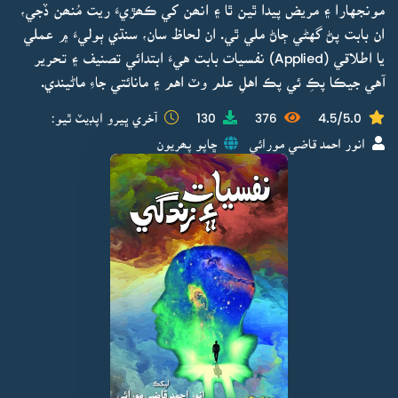
مونجهارا ۽ مريض پيدا ٿين ٿا ۽ انھن کي ڪھڙيءَ ريت مُنھن ڏجي،
ان بابت پڻ گهڻي ڄاڻ ملي ٿي. ان لحاظ سان، سنڌي ٻوليءَ ۾ عملي
يا اطلاقي (Applied) نفسيات بابت هيءَ ابتدائي تصنيف ۽ تحرير
آهي جيڪا پڪِ ئي پڪ اهلِ علم وٽ اهم ۽ مانائتي جاءِ ماڻيندي.
4.5/5.0
376
130
آخري ڀيرو اپڊيٽ ٿيو:
انور احمد قاضي مورائي
ڇاپو پھريون