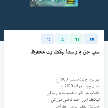
سڀ حق ۽ واسطا ليکڪ وٽ محفوظ
پهريون ڇاپو: ڊسمبر 1960ع
ٻيون ڇاپو: جولاءِ 2019ع
ڪتاب جو نالو : نـفسيات ۽ زنـدگي
ليکڪَ: انور احمد قاضي مورائي
ڇپيندڙ: ذڪي پريس، ڪراچي