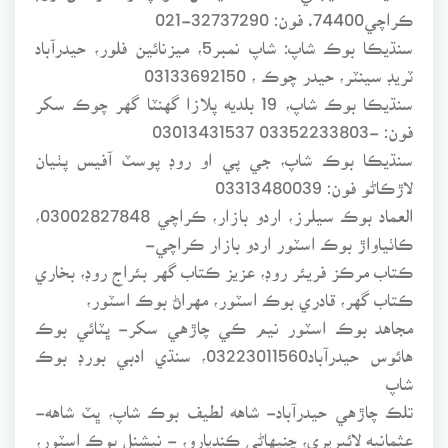
ڪراچي74400. فون: 32737290-021
سنڌيڪا بوڪ شاپ: شاپ نمبر5، ميزنائين فلور، حيدرآباد
ٽريڊ سينٽر، حيدر چوڪ ، 03133692150
سنڌيڪا بوڪ شاپ، 19 بلديه پلازا گهنٽا گهر چوڪ سکر
فون: -03352233803 03013431537
سنڌيڪا بوڪ شاپ، جي پي او روڊ پوسٽ آفيس پٺيان
لاڙڪاڻو فون: 03313480039
العماد بوڪ سيلرز، اردو بازار، ڪراچي 03002827848،
ڪاٺياواڙ بوڪ اسٽور اردو بازار ڪراچي-
ڪتاب مرڪز فريئر روڊ، عزيز ڪتاب گهر بئراج روڊ، بخاري
ڪتاب گهر، قادري بوڪ اسٽور، مهراڻ بوڪ اسٽور،
مجاهد بوڪ اسٽور نيم ڪي چاڙهي سکر- ڀٽائي بوڪ
هائوس حيدرآباد03223011560، سنڌي ادبي بورڊ بوڪ
شاپ
تلڪ چاڙهي حيدرآباد- شاهه لطيف بوڪ شاپ، ڀٽ شاهه-
عثمانيه لائبريري، چنيهاڻي ڪنڊيارو، - نيشنل بوڪ اسٽور،