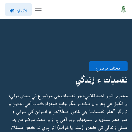
لاگ ان
مختلف موضوع
نـفسيات ۽ زنـدگي
محترم انور احمد قاضيءَ جو نفسيات جي موضوع تي سنڌي ٻوليءَ
۾ لکيل هي پھريون مختصر مگر جامع طبعزاد ڪتاب آهي. جنهن ۾
نہ رڳو ”علم نفسيات“ جي خاص اصطلاحن ۽ اصولن کي سولي ۽
عام فھم سنڌيءَ ۾ سمجهايو ويو آهي پر زير بحث موضوعن جو
عملي زندگي تي ڪھڙو (سٺو يا خراب) اثر پوي ٿو ڪھڙا مسئلا،