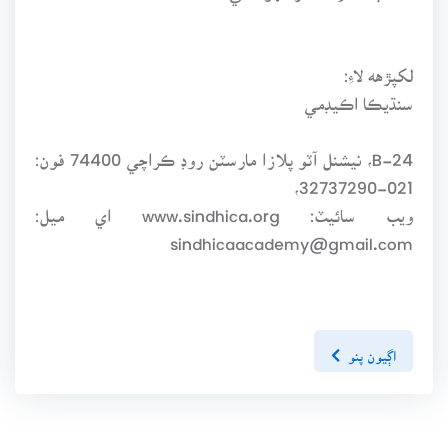
لکپڙهه لاءِ:
سنڌيڪا اڪيڊمي
B-24، نيشنل آٽو پلازا مارسٽن روڊ ڪراچي 74400 فون:
021-32737290،
ويب سائيٽ: www.sindhica.org اي ميل:
sindhicaacademy@gmail.com
اڳيون پنو