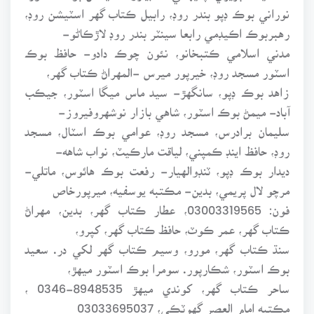
نوراني بوڪ ڊپو بندر روڊ، رابيل ڪتاب گهر اسٽيشن روڊ،
رهبربوڪ اڪيڊمي رابعا سينٽر بندر روڊ لاڙڪاڻو-
مدني اسلامي ڪتبخانو، نئون چوڪ دادو- حافظ بوڪ
اسٽور مسجد روڊ، خيرپور ميرس -المهراڻ ڪتاب گهر،
زاهد بوڪ ڊپو، سانگهڙ- سيد ماس ميگا اسٽور، جيڪب
آباد- ميمڻ بوڪ اسٽور، شاهي بازار نوشهروفيروز-
سليمان برادرس، مسجد روڊ، عوامي بوڪ اسٽال، مسجد
روڊ، حافظ اينڊ ڪمپني، لياقت مارڪيٽ، نواب شاهه-
ديدار بوڪ ڊپو، ٽنڊوالهيار- رفعت بوڪ هائوس، ماتلي-
مرچو لال پريمي، بدين- مڪتبه يوسفيه، ميرپورخاص
فون: 03003319565، عطار ڪتاب گهر، بدين، مهراڻ
ڪتاب گهر، عمر ڪوٽ، حافظ ڪتاب گهر، کپرو،
سنڌ ڪتاب گهر، مورو، وسيم ڪتاب گهر لکي در. سعيد
بوڪ اسٽور، شڪارپور. سومرا بوڪ اسٽور ميهڙ،
ساحر ڪتاب گهر، کوندي ميهڙ 8948535-0346 ،
مڪتبه امام العصر گهوٽڪي، 03033695037