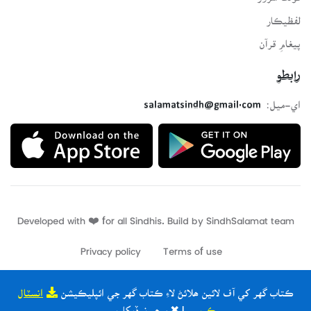
لفظيڪار
پيغامِ قرآن
رابطو
اي-ميل:
salamatsindh@gmail.com
Developed with ❤️ for all Sindhis. Build by
SindhSalamat
team
Privacy policy
Terms of use
ڪتاب گهر کي آف لائين ھلائڻ لاءِ ڪتاب گهر جي ائپليڪيشن
انسٽال
ڪريو
| ✖ ٻيھر نہ ڏيکاريو