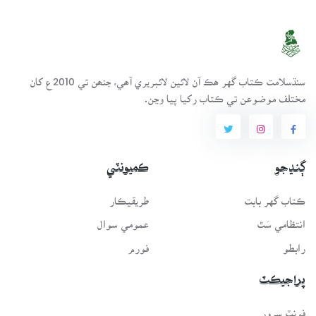
سنڌسلامت ڪتاب گهر ھڪ آن لائين لائبريري آھي، جنھن تي 2010ع کان
مختلف موضوعن تي ڪتاب رکيا پيا وڃن.
ڳنڍجو
ڪميونٽي
ڪتاب گهر بابت
طريقيڪار
انتظامي سَٿ
عمومي سوال
رابطو
فورم
پراجيڪٽ
فونٽ سرور