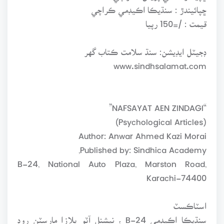
ڇپائيندڙ : سنڌيڪا اڪيڊمي ڪراچي
قيمت : /=150 رپيا
ڊجيٽل ايڊيشن: سنڌ سلامت ڪتاب گهر
www.sindhsalamat.com
“NAFSAYAT AEN ZINDAGI”
(Psychological Articles)
Author: Anwar Ahmed Kazi Morai
Published by: Sindhica Academy,
B-24, National Auto Plaza, Marston Road,
Karachi-74400
اسٽاڪسٽ
سنڌيڪا اڪيڊمي B-24 ، نيشنل آٽو پلازا مارسٽن روڊ