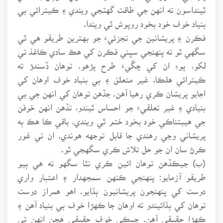
ٿينداسون ته انهن جي طاقت گهٽجي ويندي ۽ ڪيترائي بي
بنياد خوف خود بخود روپوش ٿي ويندا.
فڪرن ۽ پريشانين جي تجزئيءَ جو بهترين طريقو هي ٿي
سگهي ٿو ته پنهنجي سڀني فڪرن کي هڪ سادي ڪاغذ تي
لکو، پوءِ ان کي چڱيءَ طرح پڙهو. توهان ڏسندؤ ته
ڪيترائي هلڪا، غير متعلق ۽ بي بنياد خوف اوهان کي
اجايو پريشان ڪري رهيا آهن. جڏهن توهان کي انهن جي بي
بنيادي ۽ غير تعلقيءَ جو احساس ٿيندو، تڏهن انهن خوفن
جي هيبتناڪي خود بخود ختم ٿي ويندي، باقي ڪا هڪ ٻه
پريشاني وڃي رهندي جا قابل توجهه هوندي. ان تي غور
ڪرڻ سان ان جو حل تلاش ڪري سگهجي ٿو.
(ب) جيڪڏهن توهان ائين ڪري نٿا سگهو ته هي ٻيو
طريقو آزمايو: پنهنجي ڪنهن سمجهدار ۽ اعتبار واري
دوست کي پنهنجون پريشانيون ٻڌايو. اهو همراز دوست
توهان کي ٻڌائيندو ته اوهان جا ڪهڙا خوف بي بنياد آهن ۽
ڪهڙا حقيقي آهن. جيڪي خوف حقيقي هجن انهن تي