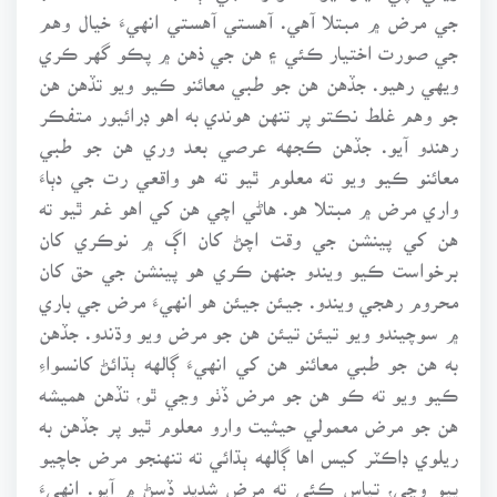
جي مرض ۾ مبتلا آهي. آهستي آهستي انهيءَ خيال وهم
جي صورت اختيار ڪئي ۽ هن جي ذهن ۾ پڪو گهر ڪري
ويهي رهيو. جڏهن هن جو طبي معائنو ڪيو ويو تڏهن هن
جو وهم غلط نڪتو پر تنهن هوندي به اهو ڊرائيور متفڪر
رهندو آيو. جڏهن ڪجهه عرصي بعد وري هن جو طبي
معائنو ڪيو ويو ته معلوم ٿيو ته هو واقعي رت جي دٻاءَ
واري مرض ۾ مبتلا هو. هاڻي اچي هن کي اهو غم ٿيو ته
هن کي پينشن جي وقت اچڻ کان اڳ ۾ نوڪري کان
برخواست ڪيو ويندو جنهن ڪري هو پينشن جي حق کان
محروم رهجي ويندو. جيئن جيئن هو انهيءَ مرض جي باري
۾ سوچيندو ويو تيئن تيئن هن جو مرض ويو وڌندو. جڏهن
به هن جو طبي معائنو هن کي انهيءَ ڳالهه ٻڌائڻ کانسواءِ
ڪيو ويو ته ڪو هن جو مرض ڏٺو وڃي ٿو، تڏهن هميشه
هن جو مرض معمولي حيثيت وارو معلوم ٿيو پر جڏهن به
ريلوي ڊاڪٽر کيس اها ڳالهه ٻڌائي ته تنهنجو مرض جاچيو
پيو وڃي، تپاس ڪئي ته مرض شديد ڏسڻ ۾ آيو. انهيءَ