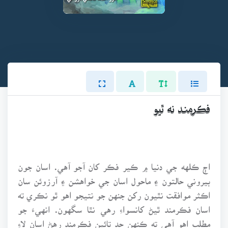
فڪرمند نه ٿيو
اڄ ڪلهه جي دنيا ۾ ڪير فڪر کان آجو آهي. اسان جون
بيروني حالتون ۽ ماحول اسان جي خواهشن ۽ آرزوئن سان
اڪثر موافقت نٿيون رکن جنهن جو نتيجو اهو ٿو نڪري ته
اسان فڪرمند ٿيڻ کانسواءِ رهي نٿا سگهون. انهيءَ جو
مطلب اهو آهي ته ڪنهن حد تائين فڪرمند رهڻ اسان لاءِ