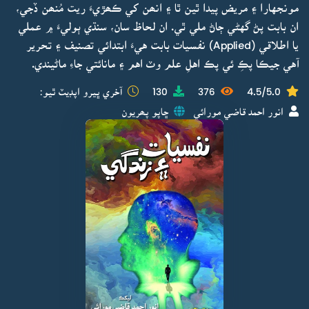
مونجهارا ۽ مريض پيدا ٿين ٿا ۽ انھن کي ڪھڙيءَ ريت مُنھن ڏجي،
ان بابت پڻ گهڻي ڄاڻ ملي ٿي. ان لحاظ سان، سنڌي ٻوليءَ ۾ عملي
يا اطلاقي (Applied) نفسيات بابت هيءَ ابتدائي تصنيف ۽ تحرير
آهي جيڪا پڪِ ئي پڪ اهلِ علم وٽ اهم ۽ مانائتي جاءِ ماڻيندي.
4.5/5.0
376
130
آخري ڀيرو اپڊيٽ ٿيو:
انور احمد قاضي مورائي
ڇاپو پھريون