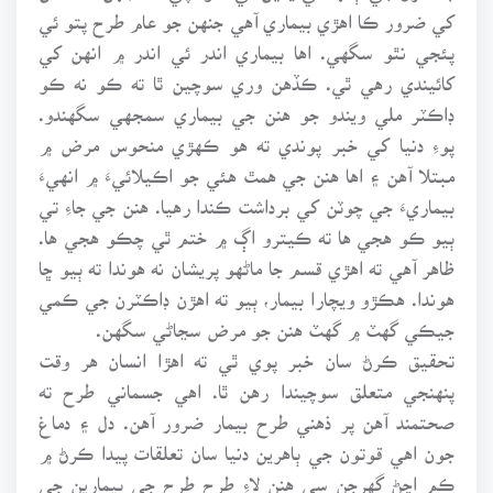
کي ضرور ڪا اهڙي بيماري آهي جنهن جو عام طرح پتو ئي
پئجي نٿو سگهي. اها بيماري اندر ئي اندر ۾ انهن کي
کائيندي رهي ٿي. ڪڏهن وري سوچين ٿا ته ڪو نه ڪو
ڊاڪٽر ملي ويندو جو هنن جي بيماري سمجهي سگهندو.
پوءِ دنيا کي خبر پوندي ته هو ڪهڙي منحوس مرض ۾
مبتلا آهن ۽ اها هنن جي همٿ هئي جو اڪيلائيءَ ۾ انهيءَ
بيماريءَ جي چوٽن کي برداشت ڪندا رهيا. هنن جي جاءِ تي
ٻيو ڪو هجي ها ته ڪيترو اڳ ۾ ختم ٿي چڪو هجي ها.
ظاهر آهي ته اهڙي قسم جا ماڻهو پريشان نه هوندا ته ٻيو ڇا
هوندا. هڪڙو ويچارا بيمار، ٻيو ته اهڙن ڊاڪٽرن جي ڪمي
جيڪي گهٽ ۾ گهٽ هنن جو مرض سڃاڻي سگهن.
تحقيق ڪرڻ سان خبر پوي ٿي ته اهڙا انسان هر وقت
پنهنجي متعلق سوچيندا رهن ٿا. اهي جسماني طرح ته
صحتمند آهن پر ذهني طرح بيمار ضرور آهن. دل ۽ دماغ
جون اهي قوتون جي ٻاهرين دنيا سان تعلقات پيدا ڪرڻ ۾
ڪم اچڻ گهرجن سي هنن لاءِ طرح طرح جي بيمارين جي