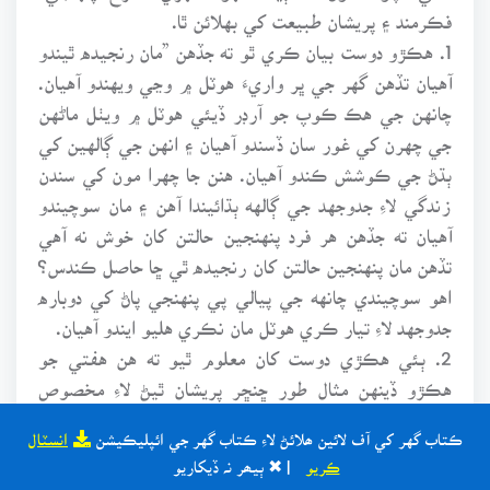
فڪرمند ۽ پريشان طبيعت کي بهلائن ٿا.
1. هڪڙو دوست بيان ڪري ٿو ته جڏهن ”مان رنجيده ٿيندو
آهيان تڏهن گهر جي ڀر واريءَ هوٽل ۾ وڃي ويهندو آهيان.
چانهن جي هڪ ڪوپ جو آرڊر ڏيئي هوٽل ۾ ويٺل ماڻهن
جي چهرن کي غور سان ڏسندو آهيان ۽ انهن جي ڳالهين کي
ٻڌڻ جي ڪوشش ڪندو آهيان. هنن جا چهرا مون کي سندن
زندگي لاءِ جدوجهد جي ڳالهه ٻڌائيندا آهن ۽ مان سوچيندو
آهيان ته جڏهن هر فرد پنهنجين حالتن کان خوش نه آهي
تڏهن مان پنهنجين حالتن کان رنجيده ٿي ڇا حاصل ڪندس؟
اهو سوچيندي چانهه جي پيالي پي پنهنجي پاڻ کي دوباره
جدوجهد لاءِ تيار ڪري هوٽل مان نڪري هليو ايندو آهيان.
2. ٻئي هڪڙي دوست کان معلوم ٿيو ته هن هفتي جو
هڪڙو ڏينهن مثال طور ڇنڇر پريشان ٿيڻ لاءِ مخصوص
ڪري ڇڏيو آهي. هاڻي جڏهن ان ڏينهن کانسواءِ ڪنهن ٻئي
ڪتاب گهر کي آف لائين ھلائڻ لاءِ ڪتاب گهر جي ائپليڪيشن
انسٽال
ڏينهن تي هن کي ڪا به پريشاني يا فڪر ٿئي ٿو ته ان کي
ڪريو
| ✖ ٻيھر نہ ڏيکاريو
ڇنڇر ڏينهن تي سوچڻ لاءِ مهمل ڪري ڇڏي ٿو ۽ پنهنجو پاڻ