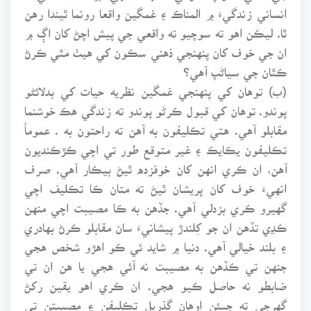
انساني زندگيءَ ۾ المناڪ ۽ غمگين واقعا رونما ٿيندا رهن
ٿا. ليڪن اهو ته سوچيو ته واقعي جي پيش اچڻ کان اڳ ۾
ان جي خوف کان پنهنجي ذهني سڪون کي هيٺ مٿي ڪرڻ
ڪٿان جي سياڻپ آهي؟
(ب) توهان کي پنهنجي غمگين نظريه حيات کي بدلائڻو
پوندو. توهان کي قبول ڪرڻو پوندو ته زندگي هڪ خوشنما
مقابلو آهي. هتي تڪليفون به آهن ته راحتون به . عموماً
تڪليفون يڪايڪ ۽ غير متوقع طور تي اچي ڪڙڪنديون
آهن، ان ڪري انهن کان خوفزده ٿيڻ بيڪار آهي. صرف
انهيءَ خوف کان پريشان ٿيڻ ته متان ڪا تڪليف اچي
گهيرو ڪري بزدلي آهي. جڏهن به ڪا مصيبت اچي منهن
ڪڍي تڏهن ان جو کِلندڙ پيشانيءَ سان مقابلو ڪرڻ بهادري
۽ بلند خيالي آهي. دنيا ۾ شايد ئي ڪو اهڙو شخص هجي
جنهن تي ڪڏهن به مصيبت نه آئي هجي يا هن ان تي
ضابطو نه حاصل ڪيو هجي. ان ڪري اهو يقين رکڻ
گهرجي ته جيئن اوهان گذريل تڪليفن ۽ مصيبتن تي