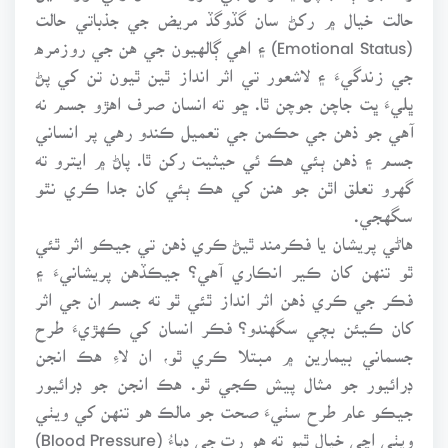
حالت خيال ۾ رکڻ سان گڏوگڏ مريض جي جذباتي حالت
(Emotional Status) ۽ اهي ڳالهيون جي هن جي روزمره
جي زندگيءَ ۽ لاشعور تي اثر انداز ٿين ٿيون تن کي پڻ
ڀليءَ ڀت جاچن جوچن ٿا. ڇو ته انسان صرف اهڙو جسم نه
آهي جو ذهن جي حڪمن جي تعميل ڪندو رهي پر انساني
جسم ۽ ذهن ٻئي هڪ ئي حيثيت رکن ٿا. پاڻ ۾ ايترو ته
گهرو تعلق اٿن جو هنن کي هڪ ٻئي کان جدا ڪري نٿو
سگهجي.
هاڻي پريشان يا فڪرمند ٿيڻ ڪري ذهن تي جيڪو اثر ٿئي
ٿو تنهن کان ڪير انڪاري آهي؟ جيڪڏهن پريشانيءَ ۽
فڪر جي ڪري ذهن اثر انداز ٿئي ٿو ته جسم ان جي اثر
کان ڪيئن بچي سگهندو؟ فڪر انسان کي ڪهڙيءَ طرح
جسماني بيمارين ۾ مبتلا ڪري ٿو، ان لاءِ هڪ انجن
ڊرائيور جو مثال پيش ڪجي ٿو. هڪ انجن جو ڊرائيور
جيڪو عام طرح سٺيءَ صحت جو مالڪ هو تنهن کي ويٺي
ويٺي اچي خيال ٿيو ته هو رت جي دٻاءُ (Blood Pressure)