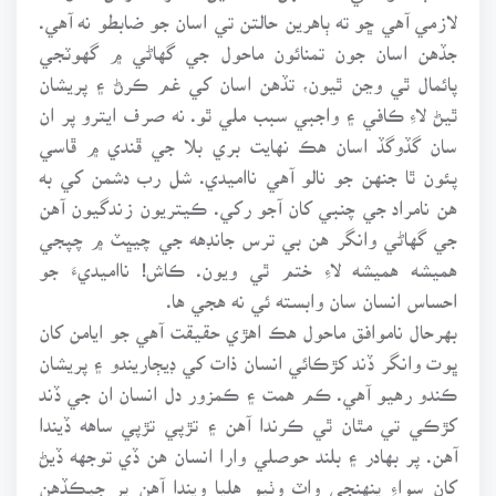
لازمي آهي ڇو ته ٻاهرين حالتن تي اسان جو ضابطو نه آهي.
جڏهن اسان جون تمنائون ماحول جي گهاڻي ۾ گهوٽجي
پائمال ٿي وڃن ٿيون، تڏهن اسان کي غم ڪرڻ ۽ پريشان
ٿيڻ لاءِ ڪافي ۽ واجبي سبب ملي ٿو. نه صرف ايترو پر ان
سان گڏوگڏ اسان هڪ نهايت بري بلا جي ڦندي ۾ ڦاسي
پئون ٿا جنهن جو نالو آهي نااميدي. شل رب دشمن کي به
هن نامراد جي چنبي کان آجو رکي. ڪيتريون زندگيون آهن
جي گهاڻي وانگر هن بي ترس جانڊهه جي چيڀٽ ۾ چپجي
هميشه هميشه لاءِ ختم ٿي ويون. ڪاش! نااميديءَ جو
احساس انسان سان وابسته ئي نه هجي ها.
بهرحال ناموافق ماحول هڪ اهڙي حقيقت آهي جو ايامن کان
ڀوت وانگر ڏند کڙڪائي انسان ذات کي ڊيڄاريندو ۽ پريشان
ڪندو رهيو آهي. ڪم همت ۽ ڪمزور دل انسان ان جي ڏند
کڙڪي تي مٿان ٿي ڪرندا آهن ۽ تڙپي تڙپي ساهه ڏيندا
آهن. پر بهادر ۽ بلند حوصلي وارا انسان هن ڏي توجهه ڏيڻ
کان سواءِ پنهنجي واٽ وٺيو هليا ويندا آهن پر جيڪڏهن