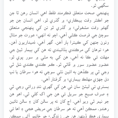
سگهي ٿو.
پنهنجي صحت متعلق فڪرمند فقط اهي انسان رهن ٿا جن
جو اڪثر وقت بيڪاريءَ ۾ گذري ٿو. اهي انسان جن جو
گهڻو وقت مشغوليءَ ۾ گذري ٿو تن کي پنهنجي متعلق
سوچڻ جي فرصت ڪٿي آهي. اچو ته انهيءَ عورت جو مثال
وٺون جنهن کي ڪيترا ٻار آهن. گهر آهي، ذميداريون آهن.
هوءَ توهان کي مرڪندي ٻڌائيندي ته هن کي بيمار ٿيڻ جي
مهلت ئي ڪا نه آهي. هن کي به مٿي ۾ سور پوي ٿو،
عضوو عضوو سور ۾ ڦاٽي ٿو. ڪم ڪندي ڪندي شل ٿي
وڃي ٿي پر ڪڏهن به ائين نٿي سوچي ته هوءَ سرطان يا تپ
دق جهڙي مهلڪ بيماريءَ ۾ گرفتار آهي.
بستري تي ليٽڻ سان ئي هن کي گهري ننڊ ورائي وڃي ٿي
۽ صرف صبح جو سريل ئي هن جي اک کلي ٿي. اهو هن
جو نيم ٿي ويو آهي. اڄ کان نه پر سالن کان ۽ سالن تائين
رهندو. ممڪن آهي ته هو سرطان جي مريض هجي ۽ اها ئي
بيماري هڪ ڏينهن هن جي زندگيءَ جو خاتمو آڻي. ممڪن