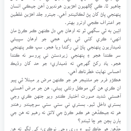
چاهيو ٿا. ڪي ڳالهيون اهڙيون هونديون آهن جيڪي انسان
پنهنجي پاڻ کان پڻ لڪائيندو آهي. جيترو جلد اهڙين غلطين
جو اعتراف ڪجي اوترو بهتر.
ائِين به ٿي سگهي ٿو ته اوهان جي دل ڪنهن ڪم ڪرڻ مان
انهيءَ ڪري کٽي ٿي پئي هجي جو اوهان سڀيئي
ذميداريون پنهنجي پاڻ تي رکندا ويا هجو. سڀ ڪم پنهنجي
سر ڪندا هجو ۽ پنهنجي زيردستن تي ڀروسو نه ڪندا
هجو. ياد رکڻ گهرجي ته ذميداريءَ جو حد کان وڌيڪ
احساس نهايت خطرناڪ آهي.
هڪڙو فرم جو مئنيجر هو جو ڪنهن مرض ۾ مبتلا ٿي پيو
ان ڪري هن کي موڪل وٺڻي پيئي. هن جو مرض آهستي
آهستي شديد صورت اختيار ڪندو ويو جنهن ڪري وڃي
بستري داخل ٿيو. بستري تي ستي ستي سوچيندو رهندو
هو ته جيڪڏهن هو ڪم ڪرڻ جي لائق نه رهيو ته هن جي
ٻارن ٻچن جو ڇا ٿيندو؟
جڏهن هو چاڪ ٿيو ۽ وري وڃي نوڪريءَ کي لڳو ته هن