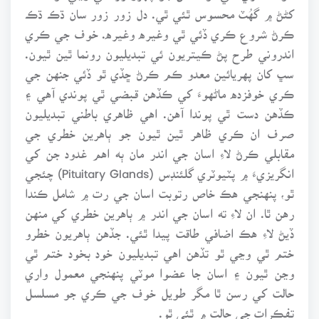
کڻڻ ۾ گهُٽ محسوس ٿئي ٿي. دل زور زور سان ڌڪ ڌڪ
ڪرڻ شروع ڪري ڏئي ٿي وغيره وغيره. خوف جي ڪري
اندروني طرح پڻ ڪيتريون ئي تبديليون رونما ٿين ٿيون.
سڀ کان پهريائين معدو ڪم ڪرڻ ڇڏي ٿو ڏئي جنهن جي
ڪري خوفزده ماڻهوءَ کي ڪڏهن قبضي ٿي پوندي آهي ۽
ڪڏهن دست ٿي پوندا آهن. اهي ظاهري باطني تبديليون
صرف ان ڪري ظاهر ٿين ٿيون جو ٻاهرين خطري جي
مقابلي ڪرڻ لاءِ اسان جي اندر مان ٻه اهم غدود جن کي
انگريزيءَ ۾ پٽيوٽري گلئنڊس (Pituitary Glands) چئجي
ٿو، پنهنجي هڪ خاص رتوبت اسان جي رت ۾ شامل ڪندا
رهن ٿا. ان لاءِ ته اسان جي اندر ۾ ٻاهرين خطري کي منهن
ڏيڻ لاءِ هڪ اضافي طاقت پيدا ٿئي. جڏهن ٻاهريون خطرو
ختم ٿي وڃي ٿو تڏهن اهي تبديليون خود بخود ختم ٿي
وڃن ٿيون ۽ اسان جا عضوا موٽي پنهنجي معمول واري
حالت کي رسن ٿا مگر طويل خوف جي ڪري جو مسلسل
تفڪرات جي حالت ۾ ٿئي ٿو.