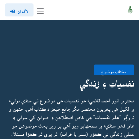
لاگ ان
مختلف موضوع
نـفسيات ۽ زنـدگي
محترم انور احمد قاضيءَ جو نفسيات جي موضوع تي سنڌي ٻوليءَ
۾ لکيل هي پھريون مختصر مگر جامع طبعزاد ڪتاب آهي. جنهن ۾
نہ رڳو ”علم نفسيات“ جي خاص اصطلاحن ۽ اصولن کي سولي ۽
عام فھم سنڌيءَ ۾ سمجهايو ويو آهي پر زير بحث موضوعن جو
عملي زندگي تي ڪھڙو (سٺو يا خراب) اثر پوي ٿو ڪھڙا مسئلا،