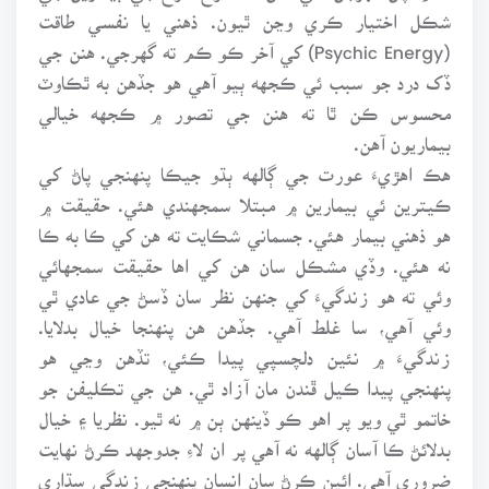
شڪل اختيار ڪري وڃن ٿيون. ذهني يا نفسي طاقت
(Psychic Energy) کي آخر ڪو ڪم ته گهرجي. هنن جي
ڏک درد جو سبب ئي ڪجهه ٻيو آهي هو جڏهن به ٿڪاوٽ
محسوس ڪن ٿا ته هنن جي تصور ۾ ڪجهه خيالي
بيماريون آهن.
هڪ اهڙيءَ عورت جي ڳالهه ٻڌو جيڪا پنهنجي پاڻ کي
ڪيترين ئي بيمارين ۾ مبتلا سمجهندي هئي. حقيقت ۾
هو ذهني بيمار هئي. جسماني شڪايت ته هن کي ڪا به ڪا
نه هئي. وڏي مشڪل سان هن کي اها حقيقت سمجهائي
وئي ته هو زندگيءَ کي جنهن نظر سان ڏسڻ جي عادي ٿي
وئي آهي، سا غلط آهي. جڏهن هن پنهنجا خيال بدلايا.
زندگيءَ ۾ نئين دلچسپي پيدا ڪئي، تڏهن وڃي هو
پنهنجي پيدا ڪيل ڦندن مان آزاد ٿي. هن جي تڪليفن جو
خاتمو ٿي ويو پر اهو ڪو ڏينهن ٻن ۾ نه ٿيو. نظريا ۽ خيال
بدلائڻ ڪا آسان ڳالهه نه آهي پر ان لاءِ جدوجهد ڪرڻ نهايت
ضروري آهي. ائين ڪرڻ سان انسان پنهنجي زندگي سڌاري