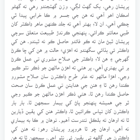
پريشان رهي، بک گهٽ لڳي، وزن گهٽجندو رهي ته گهڻو
امڪان اهو آهي ته هن جي جسم ۾ ڪا خرابي پيدا ٿي
چڪي آهي. ان لاءِ بهتر آهي ته جلد ڪنهن ماهر ڊاڪٽر کان
طبي معائنو ڪرائي. پنهنجي ڪرندڙ طبيعت متعلق سوچي
پريشان ٿيڻ مان ته ڪو فائدو حاصل ڪو نه ٿيندو. هن کي
ڊاڪٽر ئي ٻڌائي سگهندو ته اهڙيءَ حالت ۾ هن کي ڇا ڪرڻ
گهرجي ۽ هن لاءِ ڊاڪٽر جي صلاح مشوري تي عمل ڪرڻ
۾ ئي بهتري آهي. پر هتي ته اهڙن ماڻهن جو ذڪر نٿو ڪيو
وڃي. اهڙا ماڻهو ته عام طرح ڊاڪٽرن سان صلاح مشورو
ڪندا رهن ٿا ۽ هنن جي هدايتن تي عمل ڪرڻ سان صحت
حاصل ڪندا رهن ٿا. هتي ذڪر اهڙن ماڻهن جو ڪيو وڃي
ٿو جي هميشه پنهنجو پاڻ کي بيمار سمجهن ٿا. بار بار
ڊاڪٽرن کان تپاس ڪرائين ٿا. ڊاڪٽر هنن کي يقين ڏيارين
ٿا ته اوهان ته بلڪل تندرست آهيو. توهان ۾ ڪا به بيماري
نه آهي، اوهان ڇو ٿا هروڀرو پريشان رهو؛ ته هنن کي
ڊاڪٽرن جي ڳالهه تي يقين ئي نٿو اچي. سمجهن ٿا ته هن