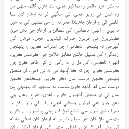
ته ڪو اهڙو واقعو رونما ٿيو هجي، ڪا اهڙي ڳالهه جنهن جو
رد عمل هي رويو هجي. ٿي سگهي ٿو ته اوهان کان ڪا
غلطي ٿي ۽ اوهان چاهيندا هجو ته ان جي ڪنهن کي به خبر
نه پوي ۽ انهيءَ ناڪاميءَ کي لڪائڻ ۾ اوهان جي ذهن جون
ڪيتريون ئي قوتون صرف ٿينديون هجن. توهان کي
گهرجي ته پنهنجي ناڪاميءَ جو اعتراف ڪريو ۽ پنهنجي
زندگيءَ کي بدليل حالتن مطابق هلائڻ جي ڪوشش ڪريو.
انهيءَ ناڪاميءَ کي دل ۾ نه رکو، ان کي ظاهر ڪرڻ جي
ڪوشش ڪريو ڄڻ ته ڪا ڳالهه ئي نه ٿي آهي. ان متعلق
پنهنجي ڪنهن دوست سان ذڪر ڪريو. جيڪڏهن ڪنهن
دوست سان اها ڳالهه ڪرڻ مناسب نه سمجهو ته پنهنجي پاڻ
سان ئي ان متعلق ڳالهيون ڪريو. اهڙيءَ طرح اوهان جي
ذهن جون اهي قوتون جيڪي انهيءَ راز کي راز رکڻ ۾
صرف ٿين ٿيون سي ضايع ٿيڻ کان بچي پونديون. ان ڪري
پنهنجي پاڻ کان اهو سوال ڪريو ته اوهان کان غلطي ته نه
ٿي وئي آهي؟ اهڙي غلطي جنهن کي اوهان لڪل رکڻ