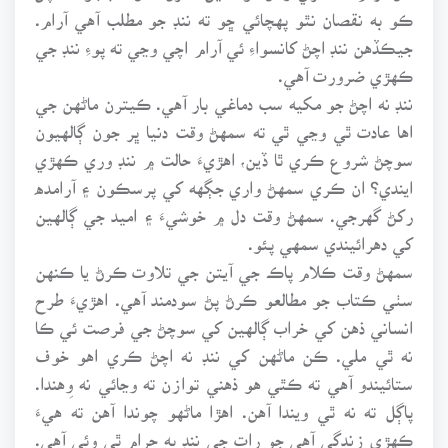
ڪو به نقصان نٿو پهچائي ڇو ته ننڊ جو مطلب آهي آرام.
جيڪڏهن ننڊ اچڻ کانسواءِ ئي آرام اچي وڃي ته پوءِ ننڊ جي
ڪهڙي ضرورت آهي.
ننڊ نه اچڻ جو مکيه سب دماغي بار آهي. ڪيترن ماڻهن جي
اها عادت ٿي وڃي ٿي ته سمهڻ وقت دنيا ڀر جون ڳالهيون
سوچڻ شروع ڪري ٿا ڏين، اهڙيءَ حالت ۾ ننڊ وري ڪهڙي
ايندي؟ ان ڪري سمهڻ واري جڳهه کي پرسڪون ۽ آرامده
رکڻ گهرجي. سمهڻ وقت دل ۾ خوشيءَ ۽ اميد جي ڳالهين
کي دهرائيندي سمهي پئو.
سمهڻ وقت ڪلام پاڪ جي آيتن جي تلاوت ڪرڻ يا ڪنهن
سٺي ڪتاب جو مطالعو ڪرڻ پڻ سودمند آهي. اهڙيءَ طرح
انساني ذهن کي خراب ڳالهين کي سوچڻ جي فرصت ئي ڪا
نه ٿي ملي. ڪن ماڻهن کي ننڊ نه اچڻ ڪري اهو خوف
ستائيندو آهي ته ڪٿي هو ذهني توازن ته وڃائي نه وِهندا.
پاڳل ته نه ٿي ويندا آهن. اهڙا ماڻهو چوندا آهن ته هيءَ
ڪهڙي زندگي آهي جو رات جي ننڊ به حرام ٿي وئي آهي.