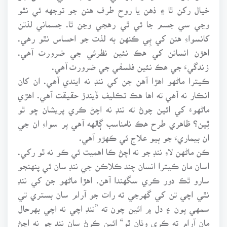
خيال رکن ٿا ۽ ذهن يا روح طرف هنن جو توجهه ئي نٿو
وڃي سي جسم جا ئي ٿي رهجي وڃن ٿا. جسماني لذتن
کانسواءِ هنن کي ٻِي ڪنهن به لذت جو احساس نٿو رهي.
اهڙن انسانن کي هڪ نئين نظرئي جي ضرورت آهي.
زندگيءَ جي هڪ نئين فلسفي جي ضرورت آهي.
ڪيترا ماڻهو اهڙا آهن جن کي ننڊ نه ايندي آهي. ان کان
انڪار نه آهي ته اها هڪ تڪليف ڏيندڙ حقيقت آهي. اهڙي
ماڻهوءَ کي ائين چوڻ ته ننڊ نه اچڻ ڪري پريشان ڇو ٿو
ٿِين؟ ظاهري طرح هڪ نامناسب ڳالهه آهي پر سواءِ ان جي
ان بيماريءَ جو ٻيو علاج ئي ڪهڙو آهي.
ڪن ماڻهن لاءِ ننڊ جو نه اچڻ ڪا اهميت ئي ڪو نه ٿو رکي.
اسان مان ڪيترا انسان چند ڪلاڪن جي ننڊ سان ئي پنهنجو
سارو ٿڪ دور ڪري سگهندا آهن. اهڙا ماڻهو جن کي ننڊ
نٿي اچي تن کي گهرجي ته رات جو آرام سان بستري تي
سمهي پون ۽ دل ۾ ائين چون ته ”ننڊ اچي نه اچي بهرحال
مان آرام ته ڪري وٺان ٿو“ ائين ڪرڻ سان ننڊ جو نه اچڻ