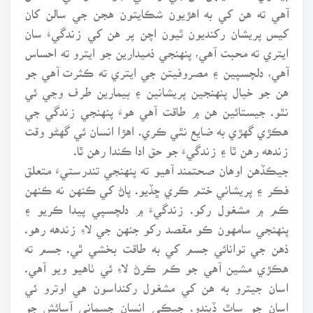
آهي ته هن کي به اهڙيون شڪايتون هجن جي سالن کان
کيس پريشان رکنديون ٿيون اچن پر هن کي زندگيءَ سان
ايتري ته محبت آهي، پنهنجي ذميدارين جو ايترو ته احساس
آهي، دلچسپين ۽ مصروفيتن جي ايتري ته ڪثرت آهي جو
هن جو خيال پنهنجين پريشانين ۽ بيمارين طرف وڃي ئي
نٿو. جيستائين هن ۾ طاقت آهي هوءَ پنهنجي زندگي جي
هڪڙي گهڙي به ضايع نٿي ڪري. اهڙا انسان ئي گهڻو وقت
زندهه رهن ٿا ۽ زندگيءَ جو حق ادا ڪندا رهن ٿا.
جيڪڏهن اوهان صحتمند آهيو ته پنهنجي تندرستيءَ متعلق
فڪر ۽ پريشاني ختم ڪري ڇڏيو. پاڻ کي ڪنهن نه ڪنهن
ڪم ۾ مشغول رکو. زندگيءَ ۾ دلچسپي پيدا ڪريو ۽
پنهنجي سامهون ڪو مقصد رکو جنهن جي لاءِ زندهه رهو.
ذهن جي توانائي جسم کي به طاقت بخشي ٿي. جسم ته
هڪڙي مشين آهي جو ڪم ڪرڻ لاءِ ئي ٺاهيو ويو آهي.
اسان جيترو به هن کي مشغول رکنداسون هي اوترو ئي
اسان جو ساٿ ڏيندو. جيڪي انسان جسماني آسائش جو