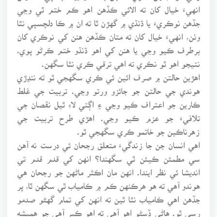
انهيءَ خيال کان ته الائي ڪڏهن اهو ڪم ختم ٿي وڃي
جڏهن نوڪريءَ يا ڌنڌي ۾ گهڙن ٿا ته ان ۾ ڪا دلچسپي نٿا
وٺن، انهيءَ خيال کان ته متان ڪڏهن هنن کي نوڪري کان
برطرف ڪيو وڃي يا هنن کي اهو ڌنڌو ختم ڪرڻو پوي.
نتيجو اهو ٿو نڪري ته اهي ترقي ڪري نٿا سگهن.
اهڙين حالتن ۾ صرف ائين ئي ڪري سگهجي ٿو ته ننڍڙي
هوندي جي حالتن جو جائزو ورتو وڃي. تربيت جي غلط
ڪارين جو اعتراف ڪيو وڃي ۽ اڳتي لاءِ ٿيل نقصان جي
تلافيءَ جو عزم ڪيو وڃي. اهڙي طرح تربيت جي
زهرناڪين جو خاتمو ڪري سگهجي ٿو.
اهي انسان جن جا زندگيءَ متعلق رجحان ئي درست نه آهن
سي مطمئن ڪيئن ٿي سگهندا؟ انهن کي قدم قدم تي
انديشا ئي نظر ايندا. انهن مان اڪثر ماڻهن جو رجحان هي
هوندو آهي ته هو هرڪنهن ڪم ۾ ڪامياب ٿي سگهن ٿا، پر
جڏهن اهي ڪامياب نٿا ٿين ته انهن کي تمام گهڻو صدمو
رسي ٿو. هاڻي ڏسڻو اهو آهي ته اهو ڪير آهي جو هميشه