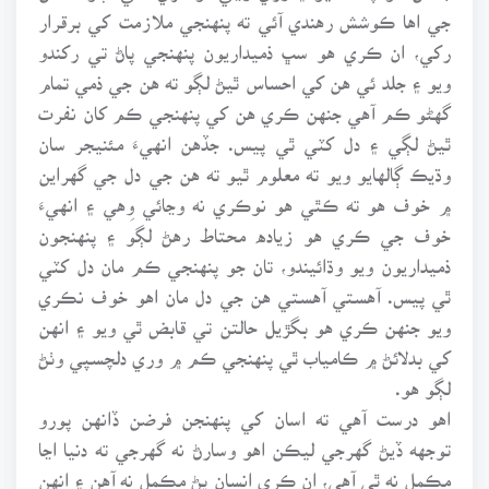
جي اها ڪوشش رهندي آئي ته پنهنجي ملازمت کي برقرار
رکي، ان ڪري هو سڀ ذميداريون پنهنجي پاڻ تي رکندو
ويو ۽ جلد ئي هن کي احساس ٿيڻ لڳو ته هن جي ذمي تمام
گهڻو ڪم آهي جنهن ڪري هن کي پنهنجي ڪم کان نفرت
ٿيڻ لڳي ۽ دل کٽي ٿي پيس. جڏهن انهيءَ مئنيجر سان
وڌيڪ ڳالهايو ويو ته معلوم ٿيو ته هن جي دل جي گهراين
۾ خوف هو ته ڪٿي هو نوڪري نه وڃائي وِهي ۽ انهيءَ
خوف جي ڪري هو زياده محتاط رهڻ لڳو ۽ پنهنجون
ذميداريون ويو وڌائيندو، تان جو پنهنجي ڪم مان دل کٽي
ٿي پيس. آهستي آهستي هن جي دل مان اهو خوف نڪري
ويو جنهن ڪري هو بگڙيل حالتن تي قابض ٿي ويو ۽ انهن
کي بدلائڻ ۾ ڪامياب ٿي پنهنجي ڪم ۾ وري دلچسپي وٺڻ
لڳو هو.
اهو درست آهي ته اسان کي پنهنجن فرضن ڏانهن پورو
توجهه ڏيڻ گهرجي ليڪن اهو وسارڻ نه گهرجي ته دنيا اڃا
مڪمل نه ٿي آهي، ان ڪري انسان پڻ مڪمل نه آهن ۽ انهن