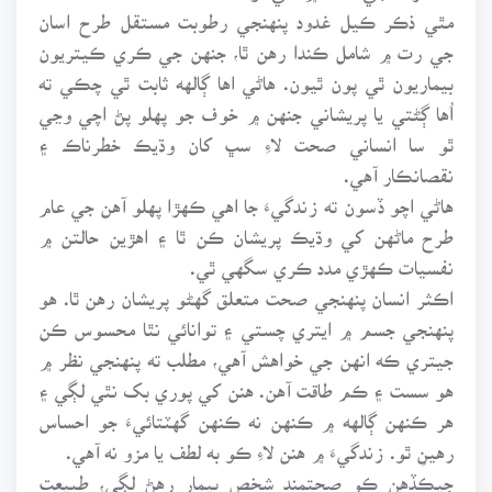
مٿي ذڪر ڪيل غدود پنهنجي رطوبت مستقل طرح اسان
جي رت ۾ شامل ڪندا رهن ٿا، جنهن جي ڪري ڪيتريون
بيماريون ٿي پون ٿيون. هاڻي اها ڳالهه ثابت ٿي چڪي ته
اُها ڳڻتي يا پريشاني جنهن ۾ خوف جو پهلو پڻ اچي وڃي
ٿو سا انساني صحت لاءِ سڀ کان وڌيڪ خطرناڪ ۽
نقصانڪار آهي.
هاڻي اچو ڏسون ته زندگيءَ جا اهي ڪهڙا پهلو آهن جي عام
طرح ماڻهن کي وڌيڪ پريشان ڪن ٿا ۽ اهڙين حالتن ۾
نفسيات ڪهڙي مدد ڪري سگهي ٿي.
اڪثر انسان پنهنجي صحت متعلق گهڻو پريشان رهن ٿا. هو
پنهنجي جسم ۾ ايتري چستي ۽ توانائي نٿا محسوس ڪن
جيتري ڪه انهن جي خواهش آهي، مطلب ته پنهنجي نظر ۾
هو سست ۽ ڪم طاقت آهن. هنن کي پوري بک نٿي لڳي ۽
هر ڪنهن ڳالهه ۾ ڪنهن نه ڪنهن گهٽتائيءَ جو احساس
رهينِ ٿو. زندگيءَ ۾ هنن لاءِ ڪو به لطف يا مزو نه آهي.
جيڪڏهن ڪو صحتمند شخص بيمار رهڻ لڳي، طبيعت