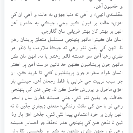
۾ خاميون آهن.
عقلمندي انهيءَ ۾ آهي ته دنيا جهڙي به حالت ۾ آهي ان کي
اهڙيءَ حالت ۾ قبول ڪيو وڃي، جيڪي به حالتون آهن
انهن ۾ بهتر کان بهتر طريقي سان گذارجي.
اسان مان ڪيترا ماڻهو پنهنجي مستقبل متعلق پريشان رهن
ٿا. انهن کي يقين نٿو رهي ته جيڪا ملازمت يا ڌنڌو هو
ڪري رهيا آهن سو هميشه قائم رهندو يا نه. انهن مان ڪن
ماڻهن جون پريشانيون ڪنهن حد تائين درست آهن پر اڪثر
انسان خواه مخواه جون پريشانيون کڻي ٿا خريد ڪن. ان
جو سبب تربيت جي خرابي يا غلط رجحان آهن. جيڪي ٻار
اهڙي ماحول ۾ پرورش حاصل ڪن ٿا. جتي هنن کي پنهنجي
حفاظت جو يقين نٿو ٿئي. جتي هميشه خطرن سان واسطو
رهي ٿو يا جن کي مائٽ زندگيءَ متعلق ڊيڄاري ڇڏين ٿا ته
انهن ٻارن ۾ خود اعتمادي پيدا نٿي ٿئي. جڏهن اهڙا ٻار وڏا
ٿين ٿا تڏهن هنن کي پنهنجي عدم تحفظ جو احساس هميشه
رهي ٿو. جنهن ڪري ڪنهن به ڪم ۾ دلچسپي نٿا وٺن