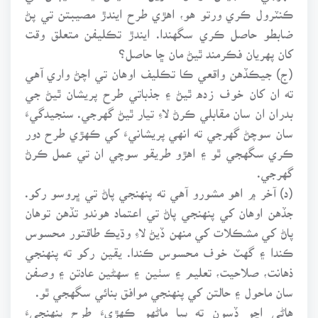
ڪنٽرول ڪري ورتو هو، اهڙي طرح ايندڙ مصيبتن تي پڻ
ضابطو حاصل ڪري سگهندا. ايندڙ تڪليفن متعلق وقت
کان پهريان فڪرمند ٿيڻ مان ڇا حاصل؟
(ج) جيڪڏهن واقعي ڪا تڪليف اوهان تي اچڻ واري آهي
ته ان کان خوف زده ٿيڻ ۽ جذباتي طرح پريشان ٿيڻ جي
بدران ان سان مقابلي ڪرڻ لاءِ تيار ٿيڻ گهرجي. سنجيدگيءَ
سان سوچڻ گهرجي ته انهي پريشانيءَ کي ڪهڙي طرح دور
ڪري سگهجي ٿو ۽ اهڙو طريقو سوچي ان تي عمل ڪرڻ
گهرجي.
(د) آخر ۾ اهو مشورو آهي ته پنهنجي پاڻ تي ڀروسو رکو.
جڏهن اوهان کي پنهنجي پاڻ تي اعتماد هوندو تڏهن توهان
پاڻ کي مشڪلات کي منهن ڏيڻ لاءِ وڌيڪ طاقتور محسوس
ڪندا ۽ گهٽ خوف محسوس ڪندا. يقين رکو ته پنهنجي
ذهانت، صلاحيت، تعليم ۽ سٺين ۽ سهڻين عادتن ۽ وصفن
سان ماحول ۽ حالتن کي پنهنجي موافق بنائي سگهجي ٿو.
هاڻي اچو ڏسون ته ٻيا ماڻهو ڪهڙيءَ طرح پنهنجيءَ