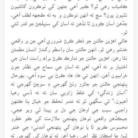
ڪامياب رهي ٿو؟ ڪير آهي جنهن کي ٺوڪرون کائڻيون
نٿيون پون؟ سچ ته انهن ٺوڪرن ۾ به ته ڪجهه لطف آهي.
جڏهن اسان ڪِرون ٿا تڏهن ته اسان کي سنڀلجڻ جو قدر ٿئي
ٿو.
هاڻي اهڙين حالتن جو ذڪر ڪرڻ ضروري آهي جن ۾ واقعي
خدشو رهي ٿو. انهن حالتن سان واسطو رکندڙ انسان مطمئن
نٿا رهن. اهڙين حالتن جو تدارڪ ڪرڻ براه راست اسان جي
اختيار ۾ نه آهي. اهي ته اسان جي سماج جي نظام جون
خرابيون آهن. انهن تي هاءِ هاءِ ڪرڻ بي سود آهي. بهرحال
پنهنجي حالتن جو جائزو وٺڻ گهرجي ۽ سوچڻ گهرجي ته
”اسان زندگيءَ کي غلط زاويي سان ته نه ڏسي رهيا
آهيون.“ ٿي سگهي ٿو ته عدم تحفظ جو خيال بنا ڪنهن
واجبي سبب جي اوهان جي دل ۾ پيدا ٿي ويو هجي.
جيڪڏهن واقعي توهان پنهنجي ملازمت کي ڪو خطرو
محسوس ڪريو ٿا يا توهان کي پنهنجي آمدنيءَ جي ختم
ٿيڻ جا امڪان نظر اچي رهيا آهن ته توهان کي گهرجي ته