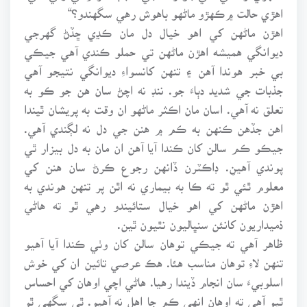
اهڙي حالت ۾ڪهڙو ماڻهو باهوش رهي سگهندو؟“
اهڙن ماڻهن کي اهو خيال دل مان ڪڍي ڇڏڻ گهرجي
ديوانگي هميشه اهڙن ماڻهن تي حملو ڪندي آهي جيڪي
بي خبر هوندا آهن ۽ تنهن کانسواءِ ديوانگي نتيجو آهي
جذبات جي شديد دٻاءَ جو. ننڊ نه اچڻ سان هن جو ڪو به
تعلق نه آهي. اسان مان اڪثر ماڻهو ان وقت به پريشان ٿيندا
اهن جڏهن ڪنهن به ڪم ۾ هنن جي دل نه لڳندي آهي.
جيڪو ڪم سالن کان ڪندا آيا آهن ان مان به دل بيزار ٿي
پوندي آهينِ. ڊاڪٽرن ڏانهن رجوع ڪرڻ سان هنن کي
معلوم ٿئي ٿو ته ڪا به بيماري نه اٿن پر تنهن هوندي به
اهڙن ماڻهن کي اهو خيال ستائيندو رهي ٿو ته هاڻي
ذميداريون کانئن سنڀاليون نٿيون ٿين.
ظاهر آهي ته جيڪي توهان سالن کان وٺي ڪندا آيا آهيو
تنهن لاءِ توهان مناسب هئا. هڪ عرصي تائين ان کي خوش
اسلوبيءَ سان انجام ڏيندا رهيا. هاڻي اچي اوهان کي احساس
ٿيو آهي ته اوهان انهي ڪم جا اهل نه آهيو. ٿي سگهي ٿو