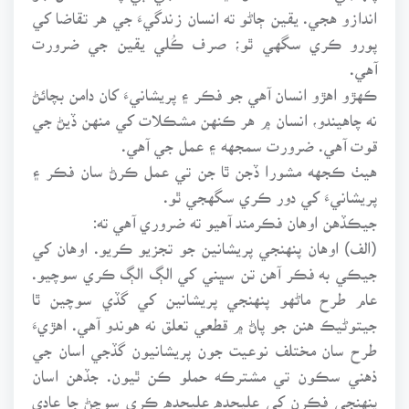
اندازو هجي. يقين ڄاڻو ته انسان زندگيءَ جي هر تقاضا کي
پورو ڪري سگهي ٿو؛ صرف ڪُلي يقين جي ضرورت
آهي.
ڪهڙو اهڙو انسان آهي جو فڪر ۽ پريشانيءَ کان دامن بچائڻ
نه چاهيندو، انسان ۾ هر ڪنهن مشڪلات کي منهن ڏيڻ جي
قوت آهي. ضرورت سمجهه ۽ عمل جي آهي.
هيٺ ڪجهه مشورا ڏجن ٿا جن تي عمل ڪرڻ سان فڪر ۽
پريشانيءَ کي دور ڪري سگهجي ٿو.
جيڪڏهن اوهان فڪرمند آهيو ته ضروري آهي ته:
(الف) اوهان پنهنجي پريشانين جو تجزيو ڪريو. اوهان کي
جيڪي به فڪر آهن تن سڀني کي الڳ الڳ ڪري سوچيو.
عام طرح ماڻهو پنهنجي پريشانين کي گڏي سوچين ٿا
جيتوڻيڪ هنن جو پاڻ ۾ قطعي تعلق نه هوندو آهي. اهڙيءَ
طرح سان مختلف نوعيت جون پريشانيون گڏجي اسان جي
ذهني سڪون تي مشترڪه حملو ڪن ٿيون. جڏهن اسان
پنهنجي فڪرن کي عليحده عليحده ڪري سوچڻ جا عادي