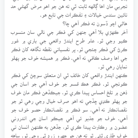
تجربي مان اها ڳالهه ثابت ٿي ته هن جو اهو مرض گهڻي حد
تائين سندس خيالات ۽ تفڪرات جي تابع هو.
هاڻي اچو ڏسون ته فڪر آهي ڇا؟
آخر ڪهڙي بلا آهي جنهن کي فڪر جي نالي سان منسوب
ڪيو وڃي ٿو. عام طرح ايندڙ واقعي جي باري ۾ غور
ڪرڻ کي فڪر چئجي ٿو. پر نفسياتي نقطه نگاهه کان فڪر
جي اها وصف ڪافي نه آهي. فڪر ۾ هميشه خوف جو پهلو
نمايان رهي ٿو.
ڪنهن ايندڙ واقعي کان خائف ٿي ان متعلق سوچڻ کي فڪر
ڪوٺجي ٿو. فڪر هڪ قسم جو خوف آهي جو اسان جي
ذهن ۾ تلخ احساس پيدا ڪري ٿو، جيڪڏهن فڪر مان خوف
جو پهلو ڪڍي ڇڏجي ته اهو صرف خيال وڃي رهي ٿو جو
نقصانڪار نه آهي. سو فڪر ۾ نقصانڪار حصو خوف جو
آهي. خوف جو جذبو ئي آهي جيڪو اسان جي اندروني
عضون ۾ رڪاوٽ پيدا ڪري ٿو، جڏهن به ڪنهن انسان تي
خوف طاري ٿئي ٿو ته هن جو چهرو زرد ٿي وڃي ٿو. ساهه