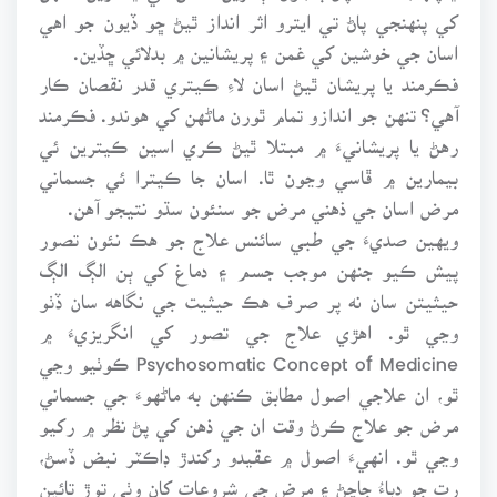
کي پنهنجي پاڻ تي ايترو اثر انداز ٿيڻ ڇو ڏيون جو اهي
اسان جي خوشين کي غمن ۽ پريشانين ۾ بدلائي ڇڏين.
فڪرمند يا پريشان ٿيڻ اسان لاءِ ڪيتري قدر نقصان ڪار
آهي؟ تنهن جو اندازو تمام ٿورن ماڻهن کي هوندو. فڪرمند
رهڻ يا پريشانيءَ ۾ مبتلا ٿيڻ ڪري اسين ڪيترين ئي
بيمارين ۾ ڦاسي وڃون ٿا. اسان جا ڪيترا ئي جسماني
مرض اسان جي ذهني مرض جو سنئون سڌو نتيجو آهن.
ويهين صديءَ جي طبي سائنس علاج جو هڪ نئون تصور
پيش ڪيو جنهن موجب جسم ۽ دماغ کي ٻن الڳ الڳ
حيثيتن سان نه پر صرف هڪ حيثيت جي نگاهه سان ڏٺو
وڃي ٿو. اهڙي علاج جي تصور کي انگريزيءَ ۾
Psychosomatic Concept of Medicine ڪوٺيو وڃي
ٿو، ان علاجي اصول مطابق ڪنهن به ماڻهوءَ جي جسماني
مرض جو علاج ڪرڻ وقت ان جي ذهن کي پڻ نظر ۾ رکيو
وڃي ٿو. انهيءَ اصول ۾ عقيدو رکندڙ ڊاڪٽر نبض ڏسڻ،
رت جو دٻاءُ جاچڻ ۽ مرض جي شروعات کان وٺي توڙ تائين