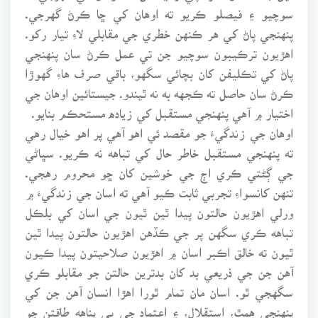
سوچيو ۽ فيصلو ڪريو ته اوهان کي ڇا ڪرڻ گهرجي.
پنهنجي پاڻ کي هر ڪنهن خطري جي مقابلي لاءِ تيار رکو.
اهڙيون ترڪيبون سوچيو جن تي عمل ڪرڻ سان پنهنجي
پاڻ کي تڪليفن کان بچائي سگهو، باقي صرف هاءِ گهوڙا
ڪرڻ سان حاصل ته ڪجهه به نه ٿيندو. جيستائين اوهان جي
اختيار ۾ آهي پنهنجي مستقبل کي زياده مستحڪم بنايو.
اوهان جي زندگيءَ جو مقصد ئي اهو آهي پر اهو خيال رهي
ته پنهنجي مستقبل خاطر حال کي تباهه نه ڪريو. سڀاڻي
جي ڳڻتي ڪري اڄ جي خوشين کان ڇو محروم رهجي.
تنهن کانسواءِ تجربي ثابت ڪيو آهي ته اسان جي زندگيءَ ۾
ورلي اهڙيون حالتون پيدا ٿين ٿيون جي اسان کي بلڪل
تباهه ڪري سگهن پر جي ڪڏهن اهڙيون حالتون پيدا ٿين
ٿيون ته خالق اڪبر اسان ۾ اهڙيون صلاحيتون پيدا ڪيون
آهن جن جي ذريعي بد کان بدترين حالتن جو مقابلو ڪري
سگهجي ٿو. اسان مان تمام ٿورا اهڙا انسان آهن جن کي
پنهنجي همٿ، استقلال، ۽ اعتماد جي بي پناهه طاقتن جو