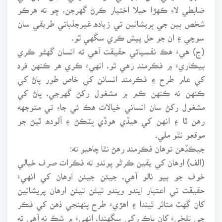
ضابطي لاءِ ڪهڙا حيلا اختيار ڪرڻ گهرجن، ڇو ته هرڪو
شخص ٻين جي پريشانين تي زياده غيرجذباتي طريقي سان
سوچي ۽ ان جو حل پيش ڪري سگهي ٿو.
(ج) هيءَ هڪ نفسياتي حقيقت آهي ته انسان گهڻو ڪري
بيڪاريءَ ۾ فڪرمند رهي ٿو. انهيءَ ڪري هر ڪنهن فرد
کي عام طرح ۽ فڪرمند انسانن کي خاص طور پاڻ کي
ڪنهن نه ڪنهن ڪم ۾ مشغول رکڻ گهرجي. پاڻ کي
مشغول رکڻ سان انساني خيالات هڪ ئي جاءِ تي متوجهه
رهن ٿا ۽ انهن کي هيڏي هوڏي ڀٽڪڻ ۽ آلوده ٿيڻ جو
موقعو نٿو ملي.
جيڪڏهن توهان فڪرمند رهڻ نٿا چاهيو ته:
(الف) اوهان کي يقين ڪرڻو پوندو ته فڪرات صرف خيالي
خوف جو ٻيو نالو آهي. جيئن جيئن اوهان کي انهيءَ
حقيقت تي اعتبار ايندو ويندو تيئن تيئن اوهان پريشانين
کان گهٽ متاثر ٿيندا ۽ اهڙيءَ طرح پنهنجي ذهن کي فڪر
جي تلخيءَ کان پاڪ رکي سگهندا. انهيءَ ۾ شڪ نه آهي ته