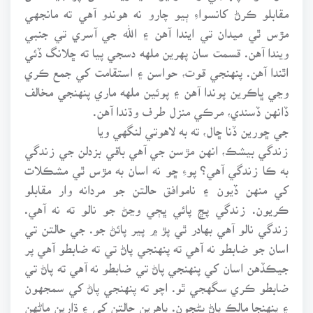
مقابلو ڪرڻ کانسواءِ ٻيو چارو نه هوندو آهي ته مانجهي
مڙس ٿي ميدان تي ايندا آهن ۽ الله جي آسري تي جنبي
ويندا آهن. قسمت سان پهرين ملهه دسجي پيا ته ڇلانگ ڏئي
اٿندا آهن. پنهنجي قوت، حواسن ۽ استقامت کي جمع ڪري
وڃي ڀاڪرين پوندا آهن ۽ پوئين ملهه ماري پنهنجي مخالف
ڏانهن ڏسندي، مرڪي منزل طرف وڌندا آهن.
جي ڇورين ڏنا ڇال، ته به لاهوتي لنگهي ويا
زندگي بيشڪ، انهن مڙسن جي آهي باقي بزدلن جي زندگي
به ڪا زندگي آهي؟ پوءِ ڇو نه اسان به مڙس ٿي مشڪلات
کي منهن ڏيون ۽ ناموافق حالتن جو مردانه وار مقابلو
ڪريون. زندگي پڇ پائي ڀڄي وڃڻ جو نالو ته نه آهي.
زندگي نالو آهي بهادر ٿي پڙ ۾ پير پائڻ جو. جي حالتن تي
اسان جو ضابطو نه آهي ته پنهنجي پاڻ تي ته ضابطو آهي پر
جيڪڏهن اسان کي پنهنجي پاڻ تي ضابطو نه آهي ته پاڻ تي
ضابطو ڪري سگهجي ٿو. اچو ته پنهنجي پاڻ کي سمجهون
۽ پنهنجا مالڪ پاڻ بڻجون. ٻاهرين حالتن کي ۽ ڌارين ماڻهن