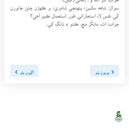
سوال: شاهه سائينءَ پنهنجي شاعريءَ ۾ ڪهڙن چئن جانورن
کي نفس لاءِ استعاراتي طور استعمال ڪيو آهي؟
جواب: اٺ، مانگر مڇ، ڪتو ۽ نانگ کي.
پويون پَنو
اڳيون پنو