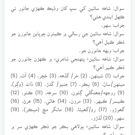
سوال: شاهه سائين کي سڀ کان وڌيڪ ڪهڙي جانور تي
ڪهل ايندي هئي؟
جواب: سهو.
سوال: شاهه سائين جي رسالي ۾ ڪيترن چوپاين جانورن جو
ذڪر ڪيل آهي؟
جواب: ويهه جانورن جو.
سوال: شاهه سائينءَ پنهنجي شاعريءَ ۾ ڪهڙن جانورن جو
ذڪر ڪيو آهي؟
جواب: (1) شينهن. (2) خر/ گڏهه. (3) خچر. (4) اُٺ. (5)
مينهن/سانُ. (6) ٻڪر. (7) جنبو/ گدڙ. (8) ڏاند (ڍڳو).
(9) روجهه/جھنگلي ڳئون. (10) سرهه. (11) ڪتو. (12)
ڪيسر/ ڪيهر. (13) مرون. (14) هاٿي. (15) هرڻ. (16)
گھوڙو. (17) رڍ/گھيٽا. (18) مانگر مڇ (ميڪر). (19)
سهو. (20) لُڌڙو.
سوال: شاهه سائينءَ ٻولاهي ٻڪر جو ذڪر ڪهڙي سر ۾
ڪيو آهي؟