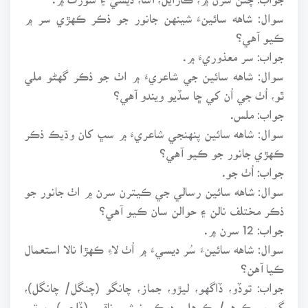
سوال: شاهه سائينءَ شينهن جانور جو ذڪر ڪهڙي سر ۾
ڪيو آهي؟
جواب: سر معذوريءَ ۾.
سوال: شاهه سائين جي شاعريءَ ۾ اٺ جو ذڪر گهڻو ملي
ٿو، اُٺ جي اُن کي ڇا سڏيو ويندو آهي؟
جواب: ملس.
سوال: شاهه سائين پنهنجي شاعريءَ ۾ سڀ کان وڌيڪ ذڪر
ڪهڙي جانور جو ڪيو آهي؟
جواب: اُٺ جو.
سوال: شاهه سائين رسالي جي ڪيترن سرن ۾ اٺ جانور جو
ذڪر مختلف نالن ۽ حوالن سان ڪيو آهي؟
جواب: 12 سرن ۾.
سوال: شاهه سائينءَ سُر ديسيءَ ۾ اُٺ لاءِ ڪهڙا نالا استعمال
ڪيا آهن؟
جواب: توڏو، ڏاگهو، ليڙو، جماز، چانگو (چنگل/ چانگل)،
گورو، ڪرهو/ ڪرهل، دوڪ، نيش، ناقي (ڏاچي)، بوتو،