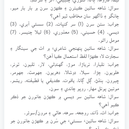
سوال: شاهه سائين ڪيترن ۽ ڪهڙن سرن ۾ بار بار ميو،
چانگو ۽ ڏاگهو سان مخاطب ٿيو آهي؟
جواب: ستن سرن (1) سر کنڀات. (2) سسئي آبري. (3)
ديسي. (4) حسيني. (5) معذوري. (6) ليلا چنيسر. (7)
مومل راڻو.
سوال: شاهه سائين پنهنجي شاعريءَ ۾ اٺ جي سينگار ۽
سجاوٽ لاءِ ڪهڙا لفظ استعمال ڪيا آهن؟
جواب: تليارا، ترياڙا، موڙ، گهنڊڻي، لار، ٽليون، ٽونر،
هلويون، چڙا، سيلا، دوشالا، دهريون، جهومٽ، جهومر،
ڇيرون، ٻنڌڻ، ڳل ڳانا، ياقوت، ڪديفي يا قطيفته، ريشم،
موتين پوتل مهار، روپو چاندي ۽ سون.
سوال: شاهه سائين سر ديسي ۾ ڪهڙن جانورن جو ذڪر
ڪيو آهي؟
جواب: اٺ، ڏاند، روجھه، سرهه، هاٿي ۽ مرون/سوئر.
سوال: شاهه سائينءَ سسئيءَ جي سُرن ۾ ڪهڙن جانورن جو
ذڪر ڪيو آهي؟