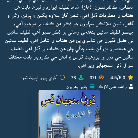
مڪانن، ڪانفرنسون، ڏهاڙا، شاھہ لطيف ايوارڊ وغيرھہ بابت هن
ڪتاب ۾ معلومات ڏنل آهي، تنھن کان علاوه پکين ۽ ٻوٽن، وڻن ۽
گاهن، نبين ملائڪن سڳورن جو ذڪر هن ڪتاب ۾ موجود آهي،
جيڪو لطيف سائين پنھنجي رسالي ۾ ذڪر ڪيو آهي. لطيف سائين
تي ڪيل فقيرن جي شاعري پڻ هن ڪتاب ۾ شامل آهي. لطيف سائين
جي همعصرن بزرگن بابت چڱي ڄاڻ هن ڪتاب ۾ ڏنل آهي، لطيف
سائين جي دور ۾ پورهيت قومن ۽ انھن جي ڪاروبار بابت مختلف
سوال ڏئي سمجهايو ويو آهي.
4.5/5.0
371
78
آخري ڀيرو اپڊيٽ ٿيو:
راھب علي لاڙڪ
ڇاپو پھريون