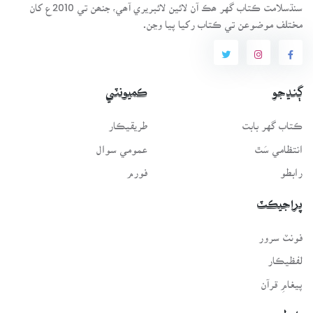
سنڌسلامت ڪتاب گهر ھڪ آن لائين لائبريري آھي، جنھن تي 2010ع کان
مختلف موضوعن تي ڪتاب رکيا پيا وڃن.
ڳنڍجو
ڪميونٽي
ڪتاب گهر بابت
طريقيڪار
انتظامي سَٿ
عمومي سوال
رابطو
فورم
پراجيڪٽ
فونٽ سرور
لفظيڪار
پيغامِ قرآن