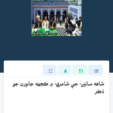
شاهه سائينءَ جي شاعريءَ ۾ ڪجهه جانورن جو
ذڪر