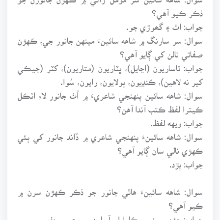
ذڪر ڪيو آهي؟
جواب: اٺ ۽ گھوڙي جو.
سوال: سر سارنگ ۾ شاهه سائينءَ مينهن جانور جي، ڪهڙن
صفاتي نالن کي ڳايو آهي؟
جواب: تاساريون (اڃايل)، ڀٽاريون (متاريون)، کٽر (جيڪي
کير نه لاهين)، ڪنڍيون، ٻولايون، رايون، سُوا.
سوال: شاهه سائين پنهنجي شاعريءَ ۾ اُٺ جانور لاءِ اٽڪل
ڪيترا لفظ ڪتب آندا آهن؟
جواب: ويهه لفظ.
سوال: شاهه سائينءَ پنهنجي شاعري ۾ ڏاند جانور کي ٻئي
ڪهڙي نالي سان ڳايو آهي؟
جواب: ٻڙد.
سوال: شاهه سائينءَ هاٿي جانور جو ذڪر ڪهڙن سرن ۾
ڪيو آهي؟
جواب: چئن سرن ۾، ڪارايل، آسا، ديسي ۽ سورٺ ۾.