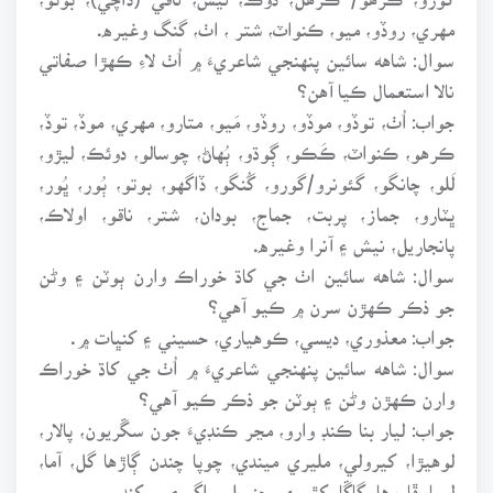
مهري، روڏو، ميو، ڪنواٽ، شتر ، اٺ، گنگ وغيره.
سوال: شاهه سائين پنهنجي شاعريءَ ۾ اُٺ لاءِ ڪهڙا صفاتي
نالا استعمال ڪيا آهن؟
جواب: اُٺ، توڏو، موڏو، روڏو، مَيو، متارو، مهري، موڏ، توڏ،
ڪرهو، ڪنواٽ، ڪَڪو، ڳوڌو، ٻُهاڻ، چوسالو، دوئڪ، ليڙو،
لَلو، چانگو، گئونرو/گورو، گُنگو، ڏاگهو، بوتو، ٻُور، ڀُور،
ڀٽارو، جماز، پربت، جماج، بودان، شتر، ناقو، اولاڪ،
پانجاريل، نيش ۽ آنرا وغيره.
سوال: شاهه سائين اٺ جي کاڌ خوراڪ وارن ٻوٽن ۽ وڻن
جو ذڪر ڪهڙن سرن ۾ ڪيو آهي؟
جواب: معذوري، ديسي، ڪوهياري، حسيني ۽ کنڀات ۾.
سوال: شاهه سائين پنهنجي شاعريءَ ۾ اُٺ جي کاڌ خوراڪ
وارن ڪهڙن وڻن ۽ ٻوٽن جو ذڪر ڪيو آهي؟
جواب: ليار بنا ڪنڊ وارو، مڃر ڪنڊيءَ جون سڱريون، پالار،
لوهيڙا، کيرولي، مليري ميندي، چوپا چندن ڳاڙها گل، آما،
ليما، ڦاروها، ڳاڱا، کٿوري، چنبيلي، اگر ۽ سرکنڊ.