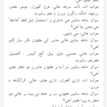
جواب: اُٺ، ڏاند، سرهه، هاٿي، هرڻ، گهوڙو، چيتو، ڪتو،
روجهه، نانگ، واڳون، مِرون ۽ خچر وغيره.
سوال: شاهه سائين جي شاعري ۾ استعمال ٿيل لفظ ”هانڪ“
جي معنى ڇا آهي؟
جواب: هاٿيءَ جي دانهن.
سوال: شاهه سائين هاٿي جانور کي ڪهڙن نالن سان ڳايو
آهي؟
جواب: هاٿي، هستي، فيل، پيل، گج، گينور ، گجميل،
ڪونجر وغيره.
سوال: شاهه سائين سر آسا ۾ ڪهڙن جانورن جو ذڪر ڪيو
آهي؟
جواب: اٺ، تازي گھوڙو، تازي ڪتو، هاٿي، کر/گڏهه ۽
مرون.
سوال: شاهه سائين ڪهڙي سر ۾ هڪ ئي بيت ۾ هاٿي جو
ذڪر ٻه ڀيرا ڪيو آهي؟
جواب: سر آسا ۾. (هاٿي/ فيل).