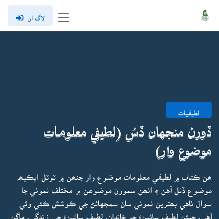
لاگ ان
لطيفيات
ڏورڻ منجهان ڏسُ (لطيفي معلومات
موضوع وار)
ھن ڪتاب ۾ لطيفي معلومات موضوع وار جنھن ۾ ٽوٽل ايڪيھہ
موضوع ڏنل آهن ۽ انھن سمورن موضوعن ۾ مختلف نموني جا
سوال ٺاهي بھترين نموني سان سمجهائڻ جي ڪوشش ڪئي وئي
آهي، جيئن لطيف سائينءَ جو خاندان، لطيف سائينءَ جي زندگي، ماڳن