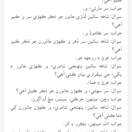
جواب: سر مارئيءَ ۾.
سوال: شاهه سائين لُڌڙي جانور جو ذڪر ڪهڙي سر ۾ ڪيو
آهي؟
جواب: سر ڪاموڏ ۾.
سوال: شاهه سائين سر ڏهر ۾ ڪهڙن جانورن جو ذڪر ڪيو
آهي؟
جواب: هرڻ ۽ روجهه جو.
سوال: شاهه سائين پنهنجي شاعريءَ ۾ ڪهڙي جانور ۽
پکيءَ جي بيقراري بيان ڪئي آهي؟
جواب: هرڻ ۽ هماءُ.
سوال: سُر سهڻيءَ ۾ ڪهڙن جانورن جو ذڪر ڪيل آهي؟
جواب: وڇن، مينهن، ڄرڪي، سيسر، مڇُ /واڳون.
سوال: شاهه سائينءَ پنهنجي شاعريءَ ۾ ڪهڙن جانورن کي
دعا ڪئي آهي؟
جواب: اٺ، مينهن، ٻڪرو ۽ کر.
سوال: شاهه سائين سر مومل راڻي ۾ ڪهڙن جانورن جو