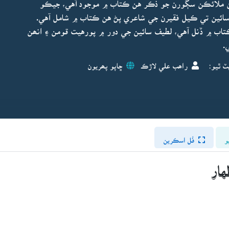
نبين ملائڪن سڳورن جو ذڪر هن ڪتاب ۾ موجود آهي، جيڪو
سائين تي ڪيل فقيرن جي شاعري پڻ هن ڪتاب ۾ شامل آهي.
اب ۾ ڏنل آهي، لطيف سائين جي دور ۾ پورهيت قومن ۽ انھن
.
ٽ ٿيو:
راھب علي لاڙڪ
ڇاپو پھريون
و
فُل اسڪرين
ار