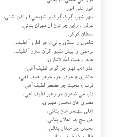
انور علي انور
شهر شهر، ڳوٺ ڳوٺ ۾ تنهنجي آ واکاڻ ڀٽائي،
غزلن ۽ واين جو تون آن مهراڻ ڀٽائي.
سلطان کوکر.
شاعرن ۾ سنڌي ٻوليءَ، جو ادارو آ لطيف،
ترجمي ۾ پيش ڪيو، قرآن سارو آ لطيف.
عاجز رحمت الله لاشاري.
علم ادب فهم جو گوهر لطيف آهي،
جانثارن ۽ جوڌن جو، جوهر لطيف آهي،
قرب ۽ محبت جو ڪڪر لطيف آهي،
دنيا جي شاعرن جو رهبر لطيف آهي.
مصري خان مخمور مهيري.
اعلى تنهنجو شان ڀٽائي،
حق سچ جو اعلان ڀٽائي،
محبتن جو ميدان ڀٽائي،
ظالمن لاءِ طوفان ڀٽائي.