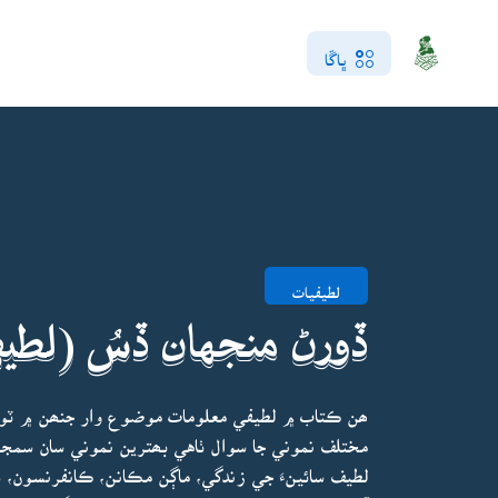
ڀاڱا
لطيفيات
ڏورڻ منجهان ڏسُ (لطيف
ھن ڪتاب ۾ لطيفي معلومات موضوع وار جنھن ۾ ٽو
مختلف نموني جا سوال ٺاهي بھترين نموني سان سمجه
لطيف سائينءَ جي زندگي، ماڳن مڪانن، ڪانفرنسون، ڏ