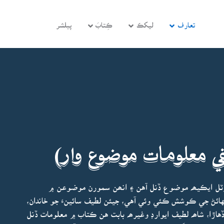
تعارف
ليکڪ
ڪِتابَ
پبلشر
ي معلومات موضوع وار)
ٽل ايڪيھہ موضوع ڏنل آهن ۽ انھن سمورن موضوعن ۾
ائڻ جي ڪوشش ڪئي وئي آهي، جيئن لطيف سائينءَ جو خاندان،
هاڙا، شاھہ لطيف ايوارڊ وغيرھہ بابت هن ڪتاب ۾ معلومات ڏنل