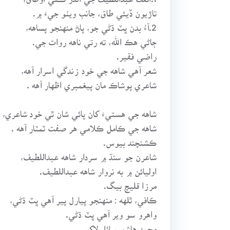
تاڙيون ڏيئي طاق، جانب ويٺو جيءَ ۾.
2.آءُ بدن ڀٽ ڌڻي جو، پاڻ منهنجو پساهه،
ڄاڻي هڪ الله، ته رتي ناهه روات جي.
راضي فقير.
شعر آهي شاهه جي خود زندگي اسرار آهه،
شاعري پوشاڪ مان پيغمبري اظهار آهه .
شاهه جي هستيءَ کان پائي شان ٿي خود شاعري،
شاهه جي ڪامل ڪلامي هر صفت ٽمٽار آهه .
ڪشنچند بيوس.
شاعرن جو سنڌ ۾ سردار شاهه عبداللطيف،
اوليائن ۾ به نروار شاهه عبداللطيف.
مرزا قليچ بيگ.
ڪافي، ٿلهه : منهنجو پيارل پير آهي ڀٽ ڌڻي،
واهرو سو وير آهي ڀٽ ڌڻي.
محمد هاشم سائل لاکو.