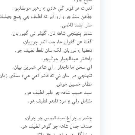
قدرت هر قوم کي هادي ۽ رهبر موڪليو،
جڏهن سنڌ جو وارو آيو ته لطيف جي چيچ جهليائي
مڌر ايلسا قاضي.
شاعر پنهنجي شاهه تان، گهڻو ئي گهوريان،
گفتا هن گڻوان جا، چِت اندر چوريان،
تڪيا ۽ توريان، لک سان لفظ لطيف جو.
ڊاڪٽر عبدالجبار جوڻيجو.
اي سخن جا تاجدار ، اي شاعرِ شيرين بيان،
تنهنجي دم سان ئي ته قائم آهي هيءَ سنڌي زبان 
مظفر حسين جوش.
سيد حبيب شاهه جو دلبر لطيف هو،
ڪامل ولي ۽ مرد قلندر لطيف هو.
چشم و چراغ سيد قدوس جو چوان،
صدف جمال شاهه جو گوهر لطيف هو.
مرزا گل حسن احسن ڪربلائي.