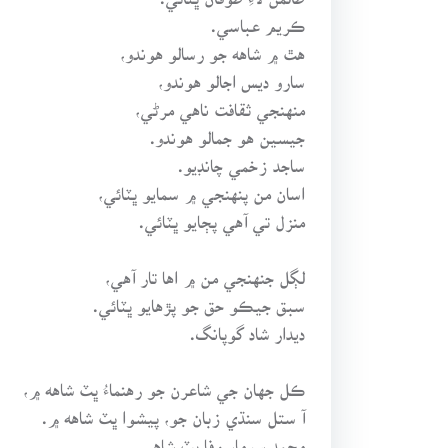
ڪريم عباسي.
هٿ ۾ شاهه جو رسالو هوندو،
سارو ديس اجالو هوندو،
منهنجي ثقافت ناهي مرڻي،
جيسين هو جمالو هوندو.
ساجد زخمي چانڊيو.
اسان من پنهنجي ۾ سمايو ڀٽائي،
منزل تي آهي پڄايو ڀٽائي.
لڳل جنهنجي من ۾ اها تار آهي،
سبق جيڪو حق جو پڙهايو ڀٽائي.
ديدار شاد گوپانگ.
ڪل جهان جي شاعرن جو رهنماءُ ڀٽ شاهه ۾،
آ ستل سنڌي زبان جو، پيشوا ڀٽ شاهه ۾.
محمد سومار وفا ڀٽ شاهي.