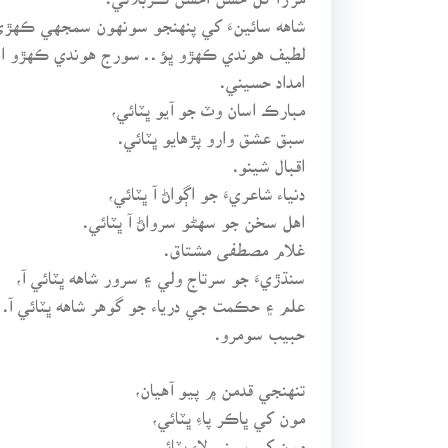
شاهه سائينءَ کي پنهنجو سونهون سمجهي ڪهڙي 
لطيف هوندي ڪهڙو ڀؤ ـ ـ سورج هوندي ڪهڙو انڌ
امداد حسيني.
مبارڪ اسان وٽ جو آيو ڀٽائي،
سبق عشق وارو پڙهايو ڀٽائي.
اقبال شينو.
دنياء شاعريءَ جو اڳواڻ آ ڀٽائي،
اهل سخن جو سهڻو سرواڻ آ ڀٽائي.
غلام مصطفى مشتاق.
سنڌڙيءَ جو سرتاج ولي ۽ سرور شاهه ڀٽائي آ،
علم ۽ حڪمت جي درياء جو گوهر شاهه ڀٽائي آ.
حبيب سومرو.
تنهنجي قدمن ۾ پيو آهيان،
مون کي ڀاڪر پاءِ ڀٽائي،
مون کي سيني لاءِ ڀٽائي.