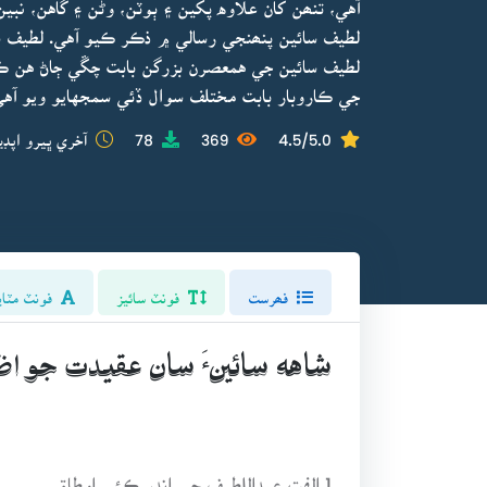
آهي، تنھن کان علاوه پکين ۽ ٻوٽن، وڻن ۽ گاهن، 
لطيف سائين پنھنجي رسالي ۾ ذڪر ڪيو آهي. لطيف 
لطيف سائين جي همعصرن بزرگن بابت چڱي ڄاڻ هن ڪت
جي ڪاروبار بابت مختلف سوال ڏئي سمجهايو ويو آهي
4.5/5.0
369
78
آخري ڀيرو اپڊي
فھرست
فونٽ سائيز
فونٽ مٽاي
شاهه سائينءَ سان عقيدت جو اظه
1.الفت عبداللطيف جي اندر ڪئي اوطاق،