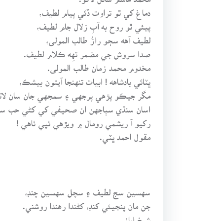
دماغ کي ٿو تراوت ڏئي پيام لطيف،
پيئي ٿو روح به آبِ زلال جام لطيف،
لطيف آهه سڄو رازُ طالب المولى،
صدا سروش جي مضمر تهِه ڪلام لطيف.
مخدوم محمد زمان طالب المولى.
ڀٽائي بادشاهه ! ابيات تنهنجا آيتون بيشڪ،
مگر جيڪو پڙهي پرجهي ۽ سمجهي جان سان لائ
اسان سنڌي سٻاجهن ان صحيفي کي کڻي حب سا
رکيو آ ريشمي رومال ۾ ويڙهي ٺپي ٺاهي !
مقول احمد ڀٽي.
سهسين سج لطيف ۽ سچل سهسين چنڊ،
جن مان پنجيئي کنڊ، کڻندا رهندا روشني.
شيخ اياز.