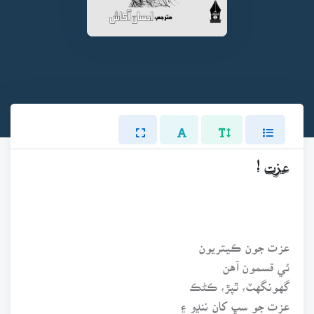
عزت !
عزت جون ڪيتريون
ئي قسمون آهن
گهونگهٽ، ٿپڙ، ڪڻڪ
عزت جو سڀ کان ننڍو ۽