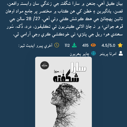
بيان ڪيل آهي. جنھن ۾ سارا شگفتہ جي زندگي سان وابستہ واقعن،
قصن، يادگيرين ۽ خطن کي هن ڪتاب ۾ مختصر پر جامع مواد اوهان
تائين پهچائڻ جي هڪ ڪوشش ڪئي وئي آهي. 27/ 28 سالن جي
ڦوھہ جوانيءَ ۾ نہ ڄاڻ الائي ڪيتريون ئي تڪليفون، درد، ڏُک، سُور
سھندي هوءَ ريل جي پٽڙيءَ تي خودڪشي ڪري وڃي آرامي ٿي.
4.5/5.0
415
112
آخري ڀيرو اپڊيٽ ٿيو:
امرتا پريتم
ڇاپو پھريون