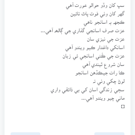
سڀ کان وڏو حوالو عورت آهي
گهر کان وٺي فوٽ پاٿ تائين
ڪجهہ بہ اسانجو ناهي
عزت صرف اسانجي گذاري جي ڳالھہ آهي...
عزت جي نيزي سان
اسانکي داغدار ڪيو ويندو آهي
عزت جي ڪُني اسانجي ئي زبان
سان شروع ٿيندي آهي
ڪا رات جيڪڏهن اسانجو
لوڻ چکي وٺي تہ
سڄي زندگي اسان کي بي ذائقي واري
ماني چيو ويندو آهي...
◘