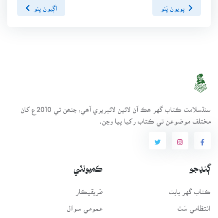
پويون پَنو
اڳيون پنو
سنڌسلامت ڪتاب گهر ھڪ آن لائين لائبريري آھي، جنھن تي 2010ع کان
مختلف موضوعن تي ڪتاب رکيا پيا وڃن.
ڳنڍجو
ڪميونٽي
ڪتاب گهر بابت
طريقيڪار
انتظامي سَٿ
عمومي سوال