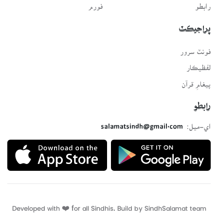
رابطو
فورم
پراجيڪٽ
فونٽ سرور
لفظيڪار
پيغامِ قرآن
رابطو
اي-ميل:
salamatsindh@gmail.com
Developed with ❤️ for all Sindhis. Build by
SindhSalamat
team