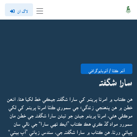
لاگ ان
آتم ڪٿا / آٽوبايوگرافي
سارا شگفتہ
هن ڪتاب ۾ امرتا پريتم کي سارا شگفتہ جيڪي خط لکيا هئا، انھن
خطن ۾ هن پنھنجي زندگيءَ جي سموري ڪَٿا امرتا پريتم کي لکي
موڪلي هئي. امرتا پريتم جيئن جو تيئن سارا شگفتہ جي خطن مان
سمورو مواد گڏ ڪري هڪ ڪتاب ”ايڪ تهي سارا“ جي نالي سان
ڇپائي ورتا. هن ڪتاب ۾ سارا شگفتہ جي، سندس زباني ”آپ بيتي“