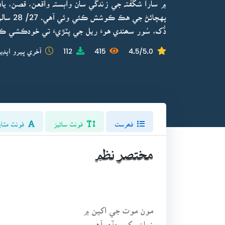
۾ سارا شگفتہ جي زندگي سان وابستہ واقعن، قصن، يا
پهچائڻ 
ڏُک، سُور سھندي هوءَ ريل جي پٽڙيءَ تي خودڪشي ڪ
4.5/5.0
415
112
آخري ڀيرو اپڊي
فھرست
فونٽ سائيز
فونٽ مٽاي
مختصر نظم
مون موت جي اکين ۾
زبان رکي ڇڏي آهي