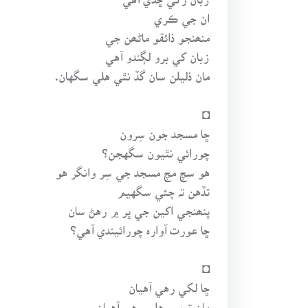
ان جي ڪري
منھنجو ذائقو ماڻھن جي
زبان کي برو لڳندو آهي
مان ذليلن سان گڏ نٿي هلي سگهان.
◘
ڇا مسجد جون سِرون
چورائي نٿيون سگهجن؟
هو سچ مچ مسجد جي سِر وانگر هو
تڏهن تہ چئي سگهيم
پنھنجي اکين جي ڀر ۾ رهڻ سان
ڇا عورت آوارہ چورائيندي آهي؟
◘
ڇا لکي رهي آهيان
مان تہ بس هلي رهي آهيان