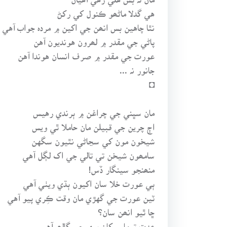
هي گدلا ماڻھو ڪنول کي رکڻ
نٿا چاهين بس انھن جي اکين ۾ مردہ جواب آهي
پاڻي جي مقدر ۾ لھرون هونديون آهن
عورت جي مقدر ۾ صرف انسان هوندا آهن
جانور نہ ...
◘
مان سڀني جي چراغن ۾ ٻرندي رهيس
اڄ چرين جي قبيلن مان حاملا ٿي ويس
شيخون مون کي سڃاڻي نٿيون سگهن
سامھون شيخن تي تالي جي اک لڳل آهي
منھنجو سينگار ڏس!
ٻي عورت خلا سان اکيون ٻڌي ويٺي آهي
ٽين عورت جي گهڙي مان وقت ڪِري پيو آهي
ڇا ٿيو انھن سان؟
عزت تہ ماس کان پري جي ڳالھہ آهي