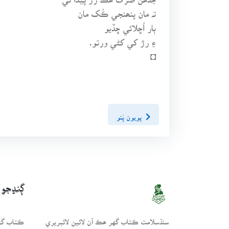
تہ مان پنھنجي ڪُک مان
ٻار اُڇلائي ڇڏيو
۽ رڙ کي کڻي ورتو.
◘
پويون پَنو
ڳنڍجو
سنڌسلامت ڪتاب گهر ھڪ آن لائين لائبريري
ڪتاب گهر