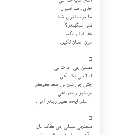
ڇڏي رهيا آهيون
ڇا موت آخري خدا
ڏئي سگهندو؟
خدا قرآن لکيو
مون انسان لکيو.
◘
فصلن جي اجرت ئي
اسانجي بُک آهي
جُتي جي ٽٽڻ تي هڪ ڪوڪو
ٺوڪيو ويندو آهي
۽ سفر ايجاد ڪيو ويندو آهي.
◘
منھنجي قبيلي جي ڪُک مان
جڏهن صرف هڪ رڙ پيدا ٿي