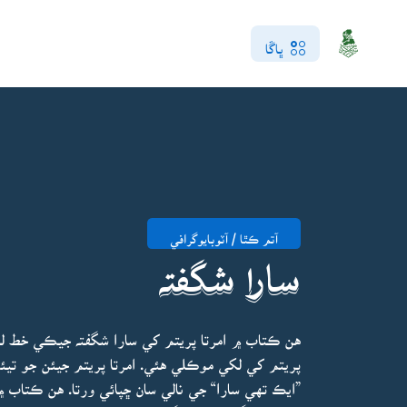
ڀاڱا
آتم ڪٿا / آٽوبايوگرافي
سارا شگفتہ
هن ڪتاب ۾ امرتا پريتم کي سارا شگفتہ جيڪي خط لکي
پريتم کي لکي موڪلي هئي. امرتا پريتم جيئن جو تي
”ايڪ تهي سارا“ جي نالي سان ڇپائي ورتا. هن ڪتاب 