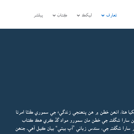
تعارف
ليکڪ
ڪِتابَ
پبلشر
ا هئا، انھن خطن ۾ هن پنھنجي زندگيءَ جي سموري ڪَٿا امرتا
ئن سارا شگفتہ جي خطن مان سمورو مواد گڏ ڪري هڪ ڪتاب
۾ سارا شگفتہ جي، سندس زباني ”آپ بيتي“ بيان ڪيل آهي. جنھن