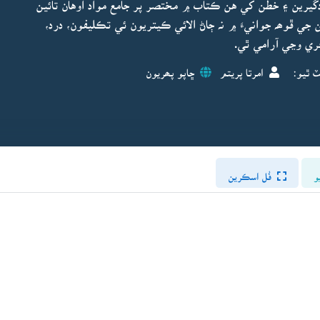
دگيرين ۽ خطن کي هن ڪتاب ۾ مختصر پر جامع مواد اوهان تائين
جي هڪ ڪوشش ڪئي وئي آهي. 27/ 28 سالن جي ڦوھہ جوانيءَ ۾ نہ ڄاڻ الائي ڪيتريون ئي تڪليفون، درد،
ري وڃي آرامي ٿي.
ٽ ٿيو:
امرتا پريتم
ڇاپو پھريون
و
فُل اسڪرين