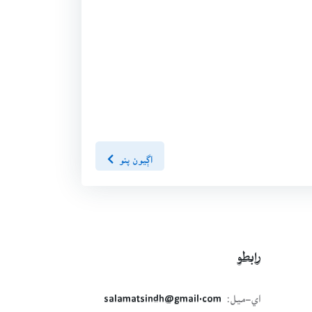
اڳيون پنو
رابطو
اي-ميل:
salamatsindh@gmail.com