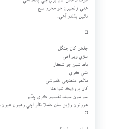
هتي زنجيرن جو مجرو سج
تائين ٻڌندو آهي.
◘
جڏهن کان جنگل
سڙي ويو آهي
باھہ شين جو شڪار
نٿي ڪري
ماڻھو منھنجي خاموشي
کان بہ وڌيڪ ننڍا هئا
سو مون سمنڊ تقسيم ڪري ڇڏيو
عورتون رڙين سان حاملا نظر اچي رهيون هيون.
◘
اسان سڀ خدا کي