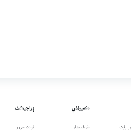
ڪميونٽي
پراجيڪٽ
 بابت
طريقيڪار
فونٽ سرور