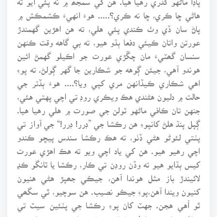
هاڻي ڇا ڪري، ڇا نه ڪري؟..... هوءَ انهيءَ ڪشمڪش ۾
پاڻ سان ڏي وٺ ڪندي پئي هلي، ته هن اهڙين گهمندڙ
عورتن واتان ڪيئي دفعا ٻڌو هيو، ته بي گاهه وقت ڪنهن
سنسان گھٽيءَ مان چڱڙي عورت جو اڪيلو گهمڻ ائين
هوندو آهي، جيئن ڳوهه جو شڪارين جا گهر ڳولڻ. ته پوءِ
اهي شڪاري ڪيڏانهن مري کپي ويا؟.... هوءَ ٻڏتر جي
حالت ۾ دليون هڻندي هڪ ويڪري روڊ تي اچي پهتي هئي،
جنهن تان ڪافي ماڻهو ٽولن جي صورت ۾ هلي رهيا هيا.
ڳپل پنڌ هلڻ کانپوءِ هن رڪشا جي ”ڊرر! ڊرر!“ جي آواز تي
پٺتي لئوڻو هڻي ڏٺو، ته هڪ رڪشا سندس پيڇو ڪندو
اچي رهيو هيو. هن کي ياد اچي ويو ته هڪ اهڙي عورت
کيس ٻڌايو هيو ته وڏن روڊن تي ڪار، رڪشا يا ٽانگو ڪڍ
لائيندڙ باز مثل هوندا آهن، جيڪي جھپڙ هڻي هنيون
کنيون ويندا آهن،پوءِ جيڪو نصيب. هن سوچيو، ٿي سگھي
ٿو اُهي هجن. جهٽ کان پوءِ رڪشا جي پٺئين سيٽ تي
ويٺل هڪ بي ڊئولي شخص، بغير ڪنهن جهجهڪ جي