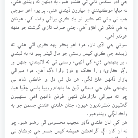
ته نياپا موڪليندي ۽ ميارون ڏيندي هئي. پر پوءِ اهو سوچي
چپ ٿي وئي ته، ڪير ٿو ياد ڪري پراڻي وقت کي. هونئن
به هي ڌنڌو ئي اهڙو آهي، جتي صرف تازي گوشت جو ملهه
هوندو آهي.
سوني جي اڏي تان، هوءَ اهو پڪو پهه ڪري اٿي هئي, ته
زُبيده جي ڪري کيس رستي جو مال ٿيڻو پيو ته به ٿيندي
. پر پنهنجي ڌيءَ کي انهيءَ رستي تي نه لائيندي، جنهن ۾
رڳو ڪاريءَ وارا ڪک ۽ ڌوڙ وارا دڳ آهن. هوءَ ميرالي
بازار ڏانهن هلڻ لڳي. هن دل ئي دل ۾ خاڪي شاه تي
پنهنجي جان جي صدقي ڏيڻ جا پنجاه روپيا باسي ڇڏيا هيا.
ڇو ته ميرالي بازارمان ٽنهي طرفن ڏانهن اهي سنهيون
گھٽيون نڪرنديون هيون، جتان هلندي هلندي جسمن جو به
واڪ لڳي ويندوهيو.
هن کي اتان هلندي ڏاڍو عجيب محسوس ٿي رهيو هيو. ڇو
ته ان کان اڳ گراهڪن هميشه کيس جسم جي دوڪان تي
اچي ڳولهيو هيو. پر هي پهريون دفعو هيو، جڏهن هو جسم