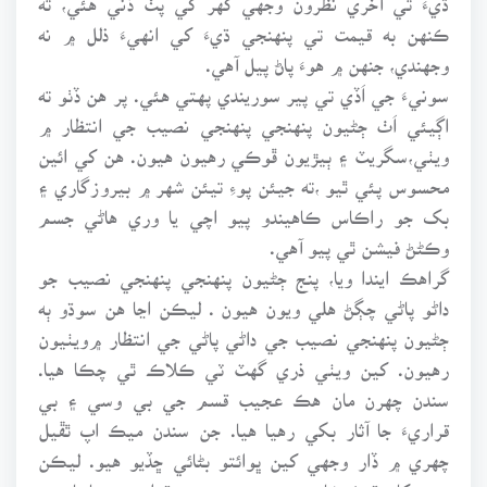
ڪنهن به قيمت تي پنهنجي ڌيءَ کي انهيءَ ذلل ۾ نه
وجهندي، جنهن ۾ هوءَ پاڻ پيل آهي.
سونيءَ جي اَڏي تي پير سوريندي پهتي هئي. پر هن ڏٺو ته
اڳيئي اَٺ ڄڻيون پنهنجي پنهنجي نصيب جي انتظار ۾
ويٺي،سگريٽ ۽ ٻيڙيون ڦوڪي رهيون هيون. هن کي ائين
محسوس پئي ٿيو ،ته جيئن پوءِ تيئن شهر ۾ بيروزگاري ۽
بک جو راڪاس ڪاهيندو پيو اچي يا وري هاڻي جسم
وڪڻڻ فيشن ٿي پيو آهي.
گراهڪ ايندا ويا، پنج ڄڻيون پنهنجي پنهنجي نصيب جو
داڻو پاڻي چڳڻ هلي ويون هيون . ليڪن اڃا هن سوڌو ٻه
ڄڻيون پنهنجي نصيب جي داڻي پاڻي جي انتظار ۾ويٺيون
رهيون. کين ويٺي ذري گهٽ ٽي ڪلاڪ ٿي چڪا هيا.
سندن چهرن مان هڪ عجيب قسم جي بي وسي ۽ بي
قراريءَ جا آثار بکي رهيا هيا. جن سندن ميڪ اپ ٿڦيل
چهري ۾ ڏار وجهي کين ڀوائتو بڻائي ڇڏيو هيو. ليڪن
سڀن کا وڌيڪ شاهده بي چيني ۽ بي قراري ۾ پاسا پئي