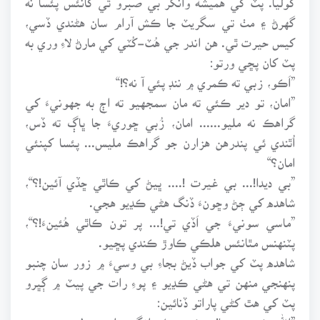
گهرڻ ۽ مٺ تي سگريٽ جا ڪش آرام سان هڻندي ڏسي،
کيس حيرت ٿي. هن اندر جي هُٽ-کُٽي کي مارڻ لاءِ وري به
پٽ کان پڇي ورتو:
”اَڪو، زبي ته ڪمري ۾ ننڊ پئي آ نه؟!“
”امان، تو دير ڪئي ته مان سمجهيو ته اڄ به جهونيءَ کي
گراهڪ نه مليو...... امان، زُبي ڇوريءَ جا ڀاڳ ته ڏس،
اُٿندي ئي پندرهن هزارن جو گراهڪ مليس... پئسا کپنئي
امان؟“
”بي ديدا!... بي غيرت !.... ڀيڻ کي ڪاٿي ڇڏي آئين!؟“،
شاهده کي ڄڻ وڇونءَ ڏنگ هڻي ڪڍيو هجي.
”ماسي سونيءَ جي اَڏي تي!... پر تون ڪاٿي هُئينءَ!؟“،
پٽنهنس مٿانئس هلڪي ڪاوڙ ڪندي پڇيو.
شاهده پٽ کي جواب ڏيڻ بجاءِ بي وسيءَ ۾ زور سان چنبو
پنهنجي منهن تي هڻي ڪڍيو ۽ پوءِ رات جي پيٽ ۾ ڳڀرو
پٽ کي هٿ کڻي پاراتو ڏنائين:
”الله ڪندو سڙيا!.. ڪو پيءُ وانگر سلهه ۾ لوڙي چوڙي