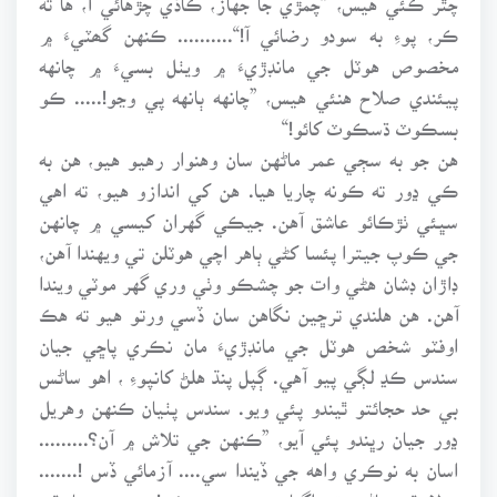
ڪر، پوءِ به سودو رضائي آ!“.......... ڪنهن گھٽيءَ ۾
مخصوص هوٽل جي مانڊڙيءَ ۾ ويٺل بسيءَ ۾ چانهه
پيئندي صلاح هنئي هيس، ”چانهه ٻانهه پي وڃو!..... ڪو
بسڪوٽ ڌسڪوٽ کائو!“
هن جو به سڄي عمر ماڻهن سان وهنوار رهيو هيو، هن به
ڪي ڍور ته ڪونه چاريا هيا. هن کي اندازو هيو، ته اهي
سڀئي ٺڙڪائو عاشق آهن. جيڪي گهران کيسي ۾ چانهن
جي ڪوپ جيترا پئسا کڻي ٻاهر اچي هوٽلن تي ويهندا آهن،
ڊاڙان ڊشان هڻي وات جو چشڪو وٺي وري گهر موٽي ويندا
آهن. هن هلندي ترڇين نگاهن سان ڏسي ورتو هيو ته هڪ
اوفٽو شخص هوٽل جي مانڊڙيءَ مان نڪري پاڇي جيان
سندس ڪڍ لڳي پيو آهي. ڳپل پنڌ هلڻ کانپوءِ ، اهو ساڻس
بي حد حجائتو ٿيندو پئي ويو. سندس پٺيان ڪنهن وهريل
ڍور جيان رڀندو پئي آيو، ”ڪنهن جي تلاش ۾ آن؟.........
اسان به نوڪري واهه جي ڏيندا سي.... آزمائي ڏس !.......
مولا ٿو ڄاڻي ته اڳيان وسري ويندئي! ........ ڇا ٿي