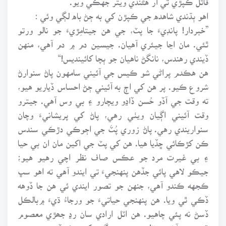
اهو ٻڌندي شاهده جي ڪپڙن کي به ڄڻ باه لڳي وئي :
”خبردار! پانڊيءَ جا پٽ، جي هن جيتامِڙيءَ جو نالو ورتو
ٿئي. مان اڃا جيئري آهيان. جيسين دم ۾ دم آهي، منهن
ڏيندي رهندس، نانگڻ ناهيان جو ٻچا کائينديس!“
هن هڪدم پراڻي شو ڪيس جي آئيني سامهون پاڻ سنوارڻ
شروع ڪيو. پر هن کي اڄ به آئيني ڄڻ احساس ڏياريو هيو،
ته وقت جي آڏو حُسن ڏاڍو ويچارو ۽ بي وس آهي. جيترو
وقت آئيني اڳيان ويٺي رهي، پاڻ کي پريشانيءَ وچان
سنواريندي رهي. پاڻ زوري پُٽَ جي اڄوڪي دڙڪي سندس
ڪن کڙڪائي ڇڏيا هيا. هن کي پٽ جي اکين مان ان بي حيا
۽ بي غيرت مرد جو عڪس صاف نظر اچي رهيو هيو؛
جيڪو لاهي پائي جڏهن پنهنجيءَ تي ايندو آهي ته اهو سڀ
ڪجهه ڪندو آهي، جنهن جو تصور ايندي ئي هن جا ڏوهه
ڏڪي ٿي ويا. هن پنهنجي حياتيءَ جو ورجاءُ ڌيءَ ۾بالڪل
ڏسڻ نه پئي چاهيو. هن اٽل ارادي سان رڍ جھڙي معصوم
ڌيءَ تي آخري نظرون وجهي گهر کي پٺ ڏني هئي، ته