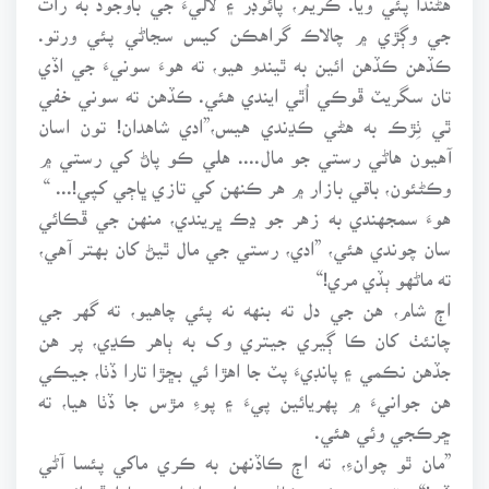
جي وڳڙي ۾ چالاڪ گراهڪن کيس سڃاڻي پئي ورتو.
ڪڏهن ڪڏهن ائين به ٿيندو هيو، ته هوءَ سونيءَ جي اڏي
تان سگريٽ ڦوڪي اُٿي ايندي هئي. ڪڏهن ته سوني خفي
ٿي ٺِڙڪ به هڻي ڪڍندي هيس،”ادي شاهدان! تون اسان
آهيون هاڻي رستي جو مال.... هلي ڪو پاڻ کي رستي ۾
وڪڻئون، باقي بازار ۾ هر ڪنهن کي تازي ڀاڄي کپي!... “
هوءَ سمجهندي به زهر جو ڍڪ ڀريندي، منهن جي ڦڪائي
سان چوندي هئي، ”ادي، رستي جي مال ٿيڻ کان بهتر آهي،
ته ماڻهو ٻڏي مري!“
اڄ شام، هن جي دل ته بنهه نه پئي چاهيو، ته گهر جي
چانئٺ کان ڪا ڳيري جيتري وک به ٻاهر ڪڍي، پر هن
جڏهن نڪمي ۽ پانڊيءَ پٽ جا اهڙا ئي بڇڙا تارا ڏٺا، جيڪي
هن جوانيءَ ۾ پهريائين پيءَ ۽ پوءِ مڙس جا ڏٺا هيا، ته
ڇرڪجي وئي هئي.
”مان ٿو چوانءِ، ته اڄ ڪاڏنهن به ڪري ماکي پئسا آڻي
ڏي!“، پٽهنس هڪ هڪاڻيءَ واري انداز ۾ تارا ڦيرائيندي