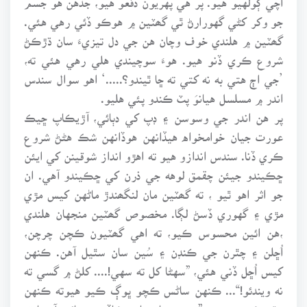
جو وکر کڻي گهورارڻ ٿي گھٽين ۾ هوڪو ڏئي رهي هئي.
گھٽين ۾ هلندي خوف وچان هن جي دل تيزيءَ سان ڌڙڪڻ
شروع ڪري ڏنو هيو. هوءَ سوچيندي هلي رهي هئي ته،
’جي اڄ هتي به نه کتي ته ڇا ٿيندو؟.....‘ اهو سوال سندس
اندر ۾ مسلسل هيانوَ پٽ ڪندو پئي هليو.
پر هن اندر جي وسوسن ۽ ڊپ کي دٻائي، آڙيڪاپ ڇيڪ
عورت جيان خوامخواه هيڏانهن هوڏانهن شڪ هڻڻ شروع
ڪري ڏنا. سندس اندازو هيو ته اهڙو انداز شوقينن کي ايئن
ڇڪيندو جيئن چقمق لوهه جي ذرن کي ڇڪيندو آهي. ان
جو اثر اهو ٿيو ، ته گھٽين مان لنگھندڙ ماڻهن کيس مڙي
مڙي ۽ گهوري ڏسڻ لڳا. مخصوص گھٽين منجهان هلندي
،هن ائين محسوس ڪيو، ته اهي گھٽيون ڪچن چرچن،
اُڇلن ۽ چٿرن جي ڪنڊن ۽ سُين سان سٿيل آهن. ڪنهن
کيس اُڇل ڏني هئي، ”سهڻا کل ته سهي!.... کلڻ ۾ گسي ته
نه ويندئو!“... ڪنهن ساڻس ڪچو ڀوڳ ڪيو هيوته ڪنهن
چٿر ڪئي هيس، ”چمڙي جا جهاز، ڪاڏي چڙهائي آ، ها ته