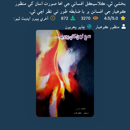
بخشي ٿي. ڪلاسيڪل افساني جي اها صورت اسان کي منظور
ڪوهيار جي افسانن ۾ با ضابطه طور تي نظر اچي ٿي.
4.5/5.0
3270
872
آخري ڀيرو اپڊيٽ ٿيو:
منظور ڪوهيار
ڇاپو پھريون