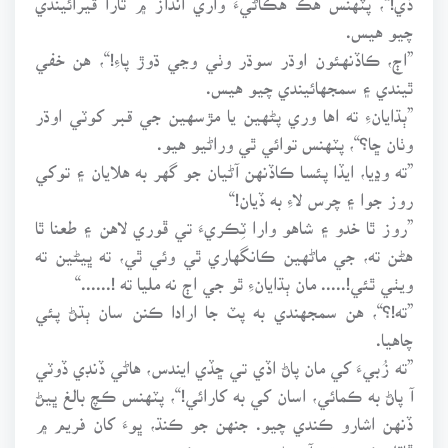
چيو هيس.
”اڄ، ڪاڏنهئون اوڌر سوڌر وٺي وڃي ڌوڙ پاءِ!“، هن خفي
ٿيندي ۽ سمجهائيندي چيو هيس.
”ٻڌايانءِ ته اها وري پڻهين يا مڙسهين جي قبر کوٽي اوڌر
وٺان ڇا؟“، پٽهنس توائي ٿي وراڻيو هيو.
”ته وڍيا، ايڏا پئسا ڪاڏنهن آڻيان جو گهر به هلايان ۽ توکي
روز جوا ۽ چرس لاءِ به ڏيان!“
”روز ٿا خدو ۽ شاهو وارا ٽِڪريءَ تي ڦوري لاهن ۽ طعنا ٿا
هڻن ته، جي ماڻهين ڪانگهاري ٿي وئي ٿي، ته ڀيڻين ته
ويٺي ٿئي!..... مان ٻڌايانءِ ٿو جي اڄ نه مليا ته !......“
”ته!؟“، هن سمجهندي به پٽ جا ارادا ڪنن سان ٻڌڻ پئي
چاهيا.
”ته زُبيءَ کي مان پاڻ اڏي تي ڇڏي ايندس، هاڻي ڏنڊي ڏوٽي
آ پاڻ به ڪمائي، اسان کي به کارائي!“، پٽهنس ڪچ بالغ ڀيڻ
ڏنهن اشارو ڪندي چيو. جنهن جو ڪنڌ، ڀوءَ کان فريم ۾
ڦاٿل ڪپڙي تي آر هڻندي ويتر جهڪي ويو.