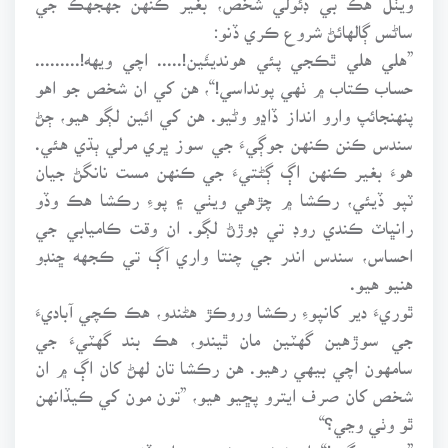
ساڻس ڳالهائڻ شروع ڪري ڏنو:
”هلي هلي ٿڪجي پئي هونديئَين!..... اچي ويهه!.........
حساب ڪتاب ۾ ٺهي پونداسي!“، هن کي ان شخص جو اهو
پنهنجائپ وارو انداز ڏاڍو وڻيو. هن کي ائين لڳو هيو، ڄڻ
سندس ڪنن ڪنهن جوڳيءَ جي سوز ڀري مرلي ٻڌي هئي.
هوءَ بغير ڪنهن اڳ ڳڻتيءَ جي ڪنهن مست نانگڻ جيان
ٽپو ڏيئي، رڪشا ۾ چڙهي ويٺي ۽ پوءِ رڪشا هڪ وڏو
رانڀاٽ ڪندي روڊ تي ڊوڙڻ لڳو. ان وقت ڪاميابي جي
احساس، سندس اندر جي چنتا واري آڳ تي ڪجهه ڇنڊو
هنيو هيو.
ٿوريءَ دير کانپوءِ رڪشا وروڪڙ هڻندو، هڪ ڪچي آباديءَ
جي سوڙهين گهٽين مان ٿيندو، هڪ بند گهٽيءَ جي
سامهون اچي بيهي رهيو. هن رڪشا تان لهڻ کان اڳ ۾ ان
شخص کان صرف ايترو پڇيو هيو، ”تون مون کي ڪيڏانهن
ٿو وٺي وڃي؟“
”پنهنجي گهر!“، ان شخص مختصر جواب ڏنو هيو ۽ پوءِ هوءَ