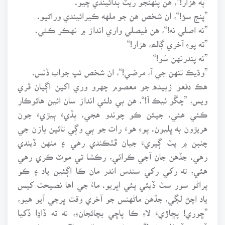
”پنج سؤ!“، ان شخص هن جو ملهه ڪيرائيندي وراڻيو.
”نه اصلي نه!“، هن فيصلي واري انداز ۾ نهڪر ڪئي.
”ته پوءِ آخري ڳالھ، هزار!“
”نه پندرنهن سَو!“
”وڌيڪ تنهن جي آ، مرضي!“، ان شخص ٺپ جواب ڏنس.
هڪ دفعو زبيده جو معصوم چهرو وري اکين اڳيان ڦري
ويس، ”چڱو ٺيڪ آ!“، هن بي دلئي انداز سان ائين هائوڪار
ڪئي هئي، جيئن ڪو چوندو هجي، ٻڏيءَ ٻيڙيءَ جون
هريڙون به ڀليون. پوءِ هوءَ رات جو ٻي وڳي تائين بازن جي
چنبن ۾ پٽ ڳيريءَ جيان ڦٿڪندي رهي ۽ منهن ڏيندي
رهي. جڏهن جان آجي ڪرائي، رڪشا تي موٽ ڪري رهي
هئي، ته رکي رکي سندس اندر مان ڪا اڳئين ياد ۽ ڪو
پراڻو سور سٽ ڏيئي پئي اڀريو. ماءُ جي اها نصيحت کيس
ياد اچڻ لڳي، جڏهن ماڻهنس جو آخري وقت ڀرجي آيو هيو،
”ڇوري! پڇاڙيءَ لاءِ ڪا پاڇي بچائجانءِ، نه ته ڏاڍا ڏکيا
ڏينهن ڏسڻا پوندءِ!“ پر ڪيئن بچائي ها؟...... جواني ۾