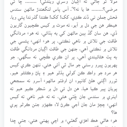
مرضي؟........ ها يا نه؟“. آس پاس لنگھندڙ ماڻهن سندس
فحش جملن تي ڏند ڪڍي، کک! کک! ڪندا گذرندا پئي ويا.
هيڪر هن جي دل ۾ آيو، ته موٽ ۾ کيس ڪچيون گاريون
ڏي. هن سان گڏ ٻين ماڻهن کي به ٻڌائي، ته هوءَ مردانگي
طاقت جي تلاش ۾ ناهي نڪتي. پر هوءَ انهيءَ پئسي جي
تلاش ۾ نڪتي آهي، جنهن جي طاقت اڳيان مردانگي طاقت
به پٺ هڻائيندي آهي. پر ان ڪري ڪُڇي نه سگهي، جو
پهريون ڀيرو رستي جو مال ٿي آئي هئي. تنهن ڪري کيس
هر مرد جو واڪ ڪن کولي ٻڌڻو هيو ۽ پاڻ وڪڻڻو هيو.
ٿورو اڳتي هلڻ کانپوءِ ان اوفٽو ماڻهوءَ آسرو نه سمجھي
پويان پير ڪيا هيا. هن دل ئي دل ۾ شڪر ڪيو هيو ته
ايتري ۾ سندس جان ڇُٽي هئي، نه ته خبر ناهي ته کيس
انهيءَ چچڙ مان جان آجي ڪرڻ لاءِ ڪهڙو جتن ڪرڻو پوي
ها؟
هوءَ هاڻي هڪ اهڙي گھٽيءَ ۾ اچي پهتي هئي، جتي ڇدا
پاڊا ماڻهو گذري رهيا هيا. هن کي سمجھ ۾ نه پئي آيو ته