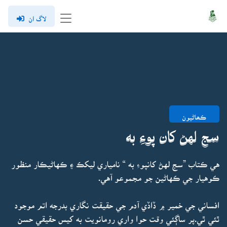
لاگ ان
ڪھاڻيون
سج لهڻ کان پوءِ به
هي ڪتاب ”سج لهڻ کانپوءِ به “ نامياري ليکڪ ۽ ڪهاڻيڪار منظور
ڪوهيار جي ڪهاڻين جو مجموعو آهي.
افساني جي خمير ۾ ڏاڏي آدم جي حقيقت نگاري بدرجه اتم موجود
ٿئي ٿي.پر ساڳئي وقت حوا واري رومانويت به کيس حقيقي حسن