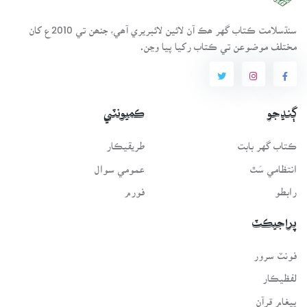
سنڌسلامت ڪتاب گهر ھڪ آن لائين لائبريري آھي، جنھن تي 2010ع کان
مختلف موضوعن تي ڪتاب رکيا پيا وڃن.
ڳنڍجو
ڪميونٽي
ڪتاب گهر بابت
طريقيڪار
انتظامي سَٿ
عمومي سوال
رابطو
فورم
پراجيڪٽ
فونٽ سرور
لفظيڪار
پيغامِ قرآن