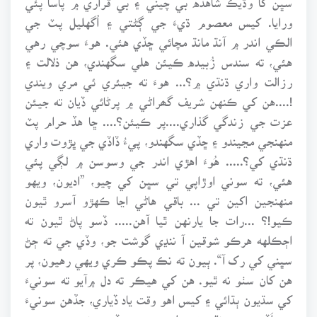
ورايا. کيس معصوم ڌيءَ جي ڳڻتي ۽ اُگهليل پـٽ جي
الڪي اندر ۾ آنڌ مانڌ مچائي ڇڏي هئي. هوءَ سوچي رهي
هئي، ته سندس زُبيده ڪيئن هلي سگهندي، هن ذلالت ۽
رزالت واري ڌنڌي ۾؟... هوءَ ته جيئري ئي مري ويندي
!....هن کي ڪنهن شريف گھراڻي ۾ پرڻائي ڏيان ته جيئن
عزت جي زندگي گذاري....پر ڪيئن؟.... ڇا هڏ حرام پٽ
منهنجي مڃيندو ۽ ڇڏي سگهندو، پيءُ ڏاڏي جي ڀڙوت واري
ڌنڌي کي؟..... هُوءَ اهڙي اندر جي وسوسن ۾ لڳي پئي
هئي، ته سوني اوڙاپي تي سڀن کي چيو، ”اديون، ويهو
منهنجين اکين تي ... باقي هاڻي اڃا ڪهڙو آسرو ٿيون
ڪيو!؟ ...رات جا يارنهن ٿيا آهن..... ڏسو پاڻ ٿيون ته
اڄڪلهه هرڪو شوقين آ ننڍي گوشت جو، وڏي جي ته ڄڻ
سڀني کي رک آ“. ٻيون ته نڪ پڪو ڪري ويهي رهيون، پر
هن کان سٺو نه ٿيو. هن کي هيڪر ته دل ۾آيو ته سونيءَ
کي سڌيون ٻڌائي ۽ کيس اهو وقت ياد ڏياري، جڏهن سونيءَ
جي اَڏو سندس نالي تي هلندو هيو. ٻه ڏينهن نه ويندي هئي،