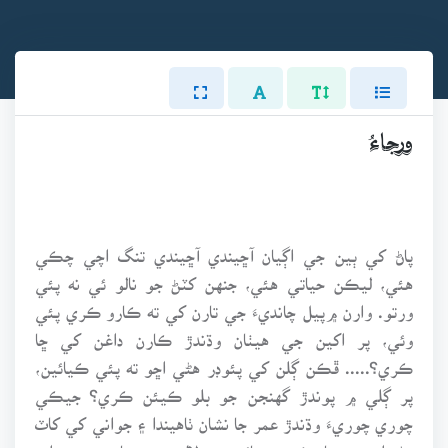
ورجاءُ
پاڻ کي ٻين جي اڳيان آڇيندي آڇيندي تنگ اچي چڪي
هئي، ليڪن حياتي هئي، جنهن کٽڻ جو نالو ئي نه پئي
ورتو. وارن ۾پيل چانديءَ جي تارن کي ته ڪارو ڪري پئي
وئي، پر اکين جي هيٺان وڌندڙ ڪارن داغن کي ڇا
ڪري؟..... ڦڪن ڳلن کي پئوڊر هڻي اڇو ته پئي ڪيائين،
پر ڳلي ۾ پوندڙ گهنجن جو بلو ڪيئن ڪري؟ جيڪي
چوري چوريءَ وڌندڙ عمر جا نشان ٺاهيندا ۽ جواني کي کاٽ
هڻندا پئي ويا. ڪريم، پائوڊر ۽ لاليءَ جي باوجود به رات