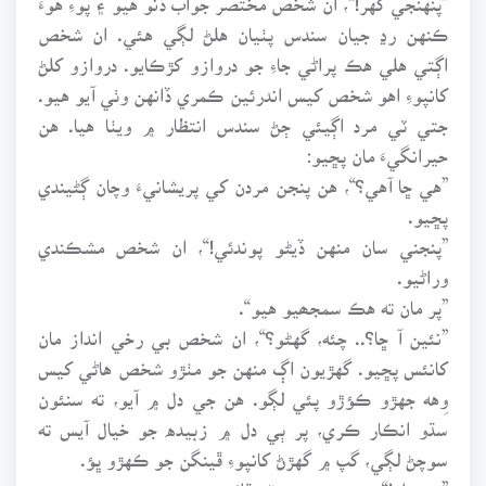
ڪنهن رڍ جيان سندس پٺيان هلڻ لڳي هئي. ان شخص
اڳتي هلي هڪ پراڻي جاءِ جو دروازو کڙڪايو. دروازو کلڻ
کانپوءِ اهو شخص کيس اندرئين ڪمري ڏانهن وٺي آيو هيو.
جتي ٽي مرد اڳيئي ڄڻ سندس انتظار ۾ ويٺا هيا. هن
حيرانگيءَ مان پڇيو:
”هي ڇا آهي؟“، هن پنجن مردن کي پريشانيءَ وچان ڳڻيندي
پڇيو.
”پنجني سان منهن ڏيڻو پوندئي!“، ان شخص مشڪندي
وراڻيو.
”پر مان ته هڪ سمجھيو هيو“.
”نئين آ ڇا؟.. چئه، گهڻو؟“، ان شخص بي رخي انداز مان
کانئس پڇيو. گهڙيون اڳ منهن جو مٺڙو شخص هاڻي کيس
وِهه جهڙو ڪؤڙو پئي لڳو. هن جي دل ۾ آيو، ته سنئون
سڌو انڪار ڪري، پر ٻي دل ۾ زبيده جو خيال آيس ته
سوچڻ لڳي، گپ ۾ گهڙڻ کانپوءِ ڦينگن جو ڪهڙو ڀؤ.
”ٻه هزار!“، هن پنهنجو ريٽ ٻڌائيندي چيو.