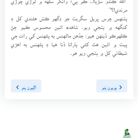
مرندي!؟“
پٽنهس چرس ڀريل سگريٽ جو ڊگهو ڪش هڻندي کِلَ ۽
کنگهه ۾ ٻٽجي ويو. شاهده ائين محسوس ڪيو ڄڻ
ڪلهوڪو ڏينهن هيو؛ جڏهن ماڻهنس به پڻهنس کي رات جي
پيٽ ۾ ائين هٿ کڻي پاراتا ڏنا هيا ۽ پڻهنس به اهڙي
شيطاني کِلَ ۾ ٻٽجي ويو هو.
پويون پَنو
اڳيون پنو