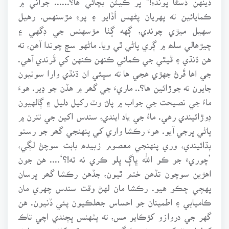
ڪمايائين ته پهريان پڻهس اُڏايو ۽ پوءِ مڙسنهس. رهيل
سهيل ميڙي چونڊي، ڳهه ڳٺا مڙسهنس جي ڊگهي ۽
چيڙهالي سلھ ۾ ڳري پاڻي ٿي ويا. ماڻهو سچ چوندا آهن، ته
هن ڌنڌي ۽ ڦيٿي جي ڪمائي ڪنهن ڪنهن کي ڦَرندي آهي.
جي اها ڦَرڻ جهڙي هجي ها ته سڀئي ان ڌنڌي وارا سونيون
جايون نه جوڙائين ها؟.. ماريءَ جي گھر ۾ هڏن جو ڍير. هوءَ
ماءُ جي نصيحت جي جواب ۾ پاڻ وٽ رکيل دليل ۽ ڳالهيون
ڊوڙائيندي رهي. ماءُ جي ياد ايندي، سندس اکين جي تنرن ۾
پاڻي ڀرجي آيو. هوءَ رڪشا واري کي پنهنجي گھر جو رستو
ٻڌائيندي، وري پنهنجي معصوم زبيده بابت سوچڻ لڳي،
’ڇوريءَ جو ڪو الله ڀاڳ ڀلو ڪري نه ته!؟‘.... هن جون
اهڙين سوچون تڏهن ختم ٿيون، جڏهن رڪشا گھر ڀرسان
پهچي چڪو هيو. رڪشا مان لهڻ وقت سندس چهري مان
ڪاميابي ۽ اطمينان جو احساس جھلڪيون پئي ڏنيون. هن
گهر جي دروازو کڙڪايو مس، ته پٽهنس ڀڄندي اچي تاڪ
کوليا. پٽ کي هميشه وانگر بي صبرو ٿي کانئس پئسا نه