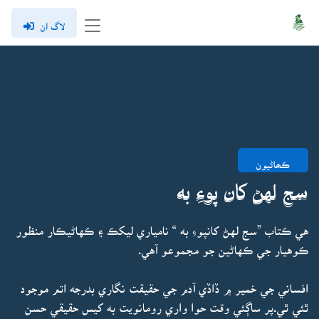
لاگ ان
ڪھاڻيون
سج لهڻ کان پوءِ به
هي ڪتاب ”سج لهڻ کانپوءِ به “ نامياري ليکڪ ۽ ڪهاڻيڪار منظور
ڪوهيار جي ڪهاڻين جو مجموعو آهي.
افساني جي خمير ۾ ڏاڏي آدم جي حقيقت نگاري بدرجه اتم موجود
ٿئي ٿي.پر ساڳئي وقت حوا واري رومانويت به کيس حقيقي حسن