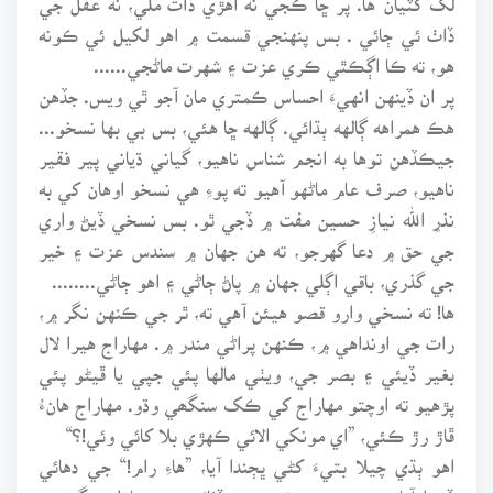
ڏاٺ ئي ڄائي . بس پنهنجي قسمت ۾ اهو لکيل ئي ڪونه
هو، ته ڪا اڳڪٿي ڪري عزت ۽ شهرت ماڻجي......
پر ان ڏينهن انهيءَ احساس ڪمتري مان آجو ٿي ويس. جڏهن
هڪ همراهه ڳالهه ٻڌائي. ڳالهه ڇا هئي، بس بي بها نسخو...
جيڪڏهن توها به انجم شناس ناهيو، گياني ڌياني پير فقير
ناهيو، صرف عام ماڻهو آهيو ته پوءِ هي نسخو اوهان کي به
نذرِ الله نيازِ حسين مفت ۾ ڏجي ٿو. بس نسخي ڏيڻ واري
جي حق ۾ دعا گهرجو، ته هن جهان ۾ سندس عزت ۽ خير
جي گذري، باقي اڳلي جهان ۾ پاڻ ڄاڻي ۽ اهو ڄاڻي........
ها! ته نسخي وارو قصو هيئن آهي ته، ٿر جي ڪنهن نگر ۾،
رات جي اونداهي ۾، ڪنهن پراڻي مندر ۾. مهاراج هيرا لال
بغير ڏيئي ۽ بصر جي، ويٺي مالها پئي جپي يا ڦيڻو پئي
پڙهيو ته اوچتو مهاراج کي ڪک سنگھي وڌو. مهاراج هانءُ
ڦاڙ رڙ ڪئي، ”اي مونکي الائي ڪهڙي بلا کائي وئي!؟“
اهو ٻڌي چيلا بتيءَ کڻي ڀڄندا آيا، ”هاءِ رام!“ جي دهائي
ڏيندا آيا. بتيءَ جي روشنيءَ ۾ ڏٺائون ته مهاراج پگهر ۾