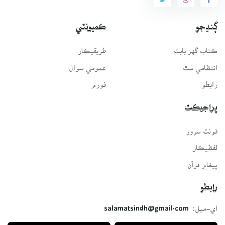
ڳنڍجو
ڪميونٽي
ڪتاب گهر بابت
طريقيڪار
انتظامي سَٿ
عمومي سوال
رابطو
فورم
پراجيڪٽ
فونٽ سرور
لفظيڪار
پيغامِ قرآن
رابطو
اي-ميل:
salamatsindh@gmail.com