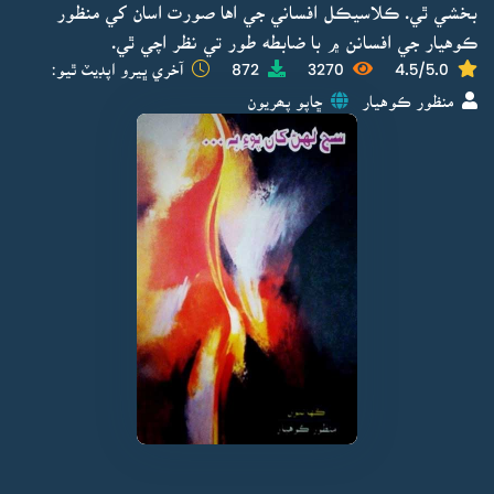
بخشي ٿي. ڪلاسيڪل افساني جي اها صورت اسان کي منظور
ڪوهيار جي افسانن ۾ با ضابطه طور تي نظر اچي ٿي.
4.5/5.0
3270
872
آخري ڀيرو اپڊيٽ ٿيو:
منظور ڪوهيار
ڇاپو پھريون