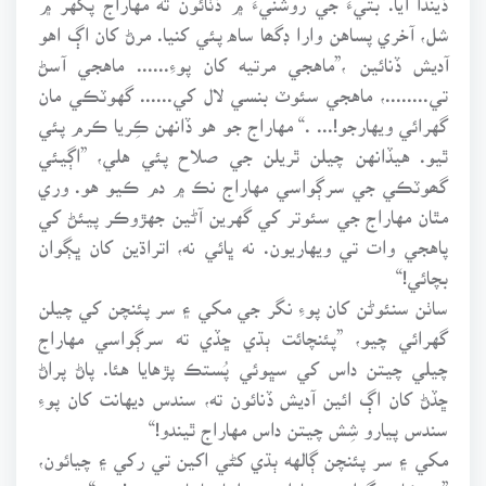
شل، آخري پساهن وارا ڊگھا ساه پئي کنيا. مرڻ کان اڳ اهو
آديش ڏنائين ،”ماهجي مرتيه کان پوءِ...... ماهجي آسڻ
تي........، ماهجي سئوٽ بنسي لال کي...... گهوٽڪي مان
گهرائي ويهارجو!... .“ مهاراج جو هو ڏانهن ڪِريا ڪرم پئي
ٿيو. هيڏانهن چيلن ٿريلن جي صلاح پئي هلي، ”اڳيئي
گھوٽڪي جي سرڳواسي مهاراج نڪ ۾ دم ڪيو هو. وري
مٿان مهاراج جي سئوتر کي گهرين آڻين جهڙوڪر پيئڻ کي
پاهجي وات تي ويهاريون. نه ڀائي نه، اتراڌين کان ڀڳوان
بچائي!“
ساٺن سنئوڻن کان پوءِ نگر جي مکي ۽ سر پئنچن کي چيلن
گهرائي چيو، ”پئنچائت ٻڌي ڇڏي ته سرڳواسي مهاراج
چيلي چيتن داس کي سڀوئي پُستڪ پڙهايا هئا. پاڻ پراڻ
ڇڏڻ کان اڳ ائين آديش ڏنائون ته، سندس ديهانت کان پوءِ
سندس پيارو شِش چيتن داس مهاراج ٿيندو!“
مکي ۽ سر پئنچن ڳالهه ٻڌي کڻي اکين تي رکي ۽ چيائون،
”جيڪا سرڳواسي مهاراج جي اِڇا سا پاهنجي به!.....“