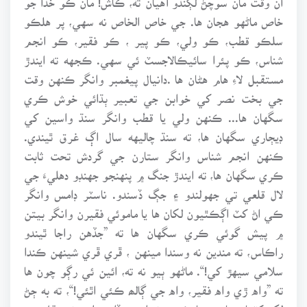
خاص ماڻهو هجان ها. جي خاص الخاص نه سهي، پر هلڪو
سلڪو قطب، ڪو ولي، ڪو پير ، ڪو فقير، ڪو انجم
شناس، ڪو پئرا سائيڪالاجسٽ ئي سهي. ڪجهه ته ايندڙ
مستقبل لاءِ هام هڻان ها .دانيال پيغمبر وانگر ڪنهن وقت
جي بخت نصر کي خوابن جي تعبير ٻڌائي خوش ڪري
سگهان ها... ڪنهن ولي يا قطب وانگر سنڌ واسين کي
ڊيڄاري سگهان ها، ته سنڌ چاليهه سال اڳ غرق ٿيندي.
ڪنهن انجم شناس وانگر ستارن جي گردش تحت ثابت
ڪري سگهان ها، ته ايندڙ جنگ ۾ پنهنجو جهنڊو دهليءَ جي
لال قلعي تي جهولندو ۽ جڳ ڏسندو. ناسٽر ڊامس وانگر
ڪي اڻ کٽ اڳڪٿيون لکان ها يا ماموئي فقيرن وانگر بيتن
۾ پيش گوئي ڪري سگهان ها ته ”جڏهن راجا ٿيندو
راڪاس، ته مندين نه وسندا مينهن ، ڦري ڦري شينهن ڪندا
سلامي سيهڙ کي!“. ماڻهو ٻيو نه ته، ائين ئي رڳو چون ها
ته ”واه ڙي واه فقير، واه جي ڳالھ ڪئي اٿئي!“، ته به ڄڻ
لک کٽيان ها. پر ڇا ڪجي نه اهڙي ڏات ملي، نه عقل جي