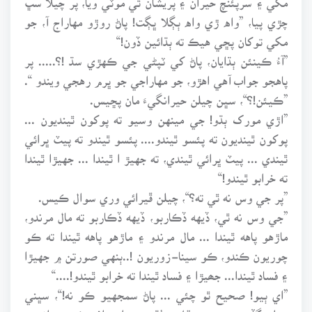
چڙي پيا، ”واه ڙي واه ٻڳلا ڀڳت! پاڻ روڙو مهاراج آ، جو
مکي توکان پڇي هيڪ ته ٻڌائين ڏون!“
”آءُ ڪينئن ٻڌايان، پاڻ کي ٽپڻي جي ڪهڙي سڌ !؟..... پر
پاهجو جواب آهي اهڙو، جو مهاراجي جو ڀرم رهجي ويندو “.
”ڪيئن!؟“، سڀن چيلن حيرانگيءَ مان پڇيس.
”اڙي مورک ٻڌو! جي مينهن وسيو ته پوکون ٿينديون ...
پوکون ٿينديون ته پئسو ٿيندو.... پئسو ٿيندو ته پيٽ ڀرائي
ٿيندي ... پيٽ ڀرائي ٿيندي، ته جهيڙ ا ٿيندا ... جهيڙا ٿيندا
ته خرابو ٿيندو!“
”پر جي وس نه ٿي ته؟“، چيلن ڦيرائي وري سوال ڪيس.
”جي وس نه ٿي، ڏيهه ڏڪاربو، ڏيهه ڏڪاربو ته مال مرندو،
ماڙهو پاهه ٿيندا ... مال مرندو ۽ ماڙهو پاهه ٿيندا ته ڪو
چوريون ڪندو، ڪو سينا-زوريون !..ٻنهي صورتن ۾ جهيڙا
۽ فساد ٿيندا... جھيڙا ۽ فساد ٿيندا ته خرابو ٿيندو!....“
”اي ٻيو! صحيح ٿو چئي ... پاڻ سمجهيو ڪو نه!“، سڀني
چيلن گڏجي سندس عقل ۽ ٻُڌي جو اعتراف ڪيو ۽ انهيءَ