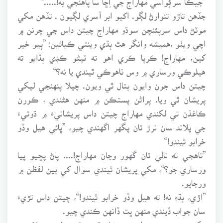
جڏهن تاڙو تنوارڻ لڳو. اکيو ابر آسري لڳيون . تڏهن مکي
موٽڻ داس سرپئنچن سوڌو مهاراج چيتن داس جي چرنن ۾
اچي ويٺو ،هميشه وانگر هٿ ٻڌي وينتي ڪيائين: ”ٻيو خير
کين، مهاراج! ڪرپا ڪري اهو ته ٽپڻو ڪڍي ٻڌايو ته
هيلوڪي ورساري ۾ وس ٺاهوڪي ٿيندي يا نه؟“
چيتن داس جون وايون بتال ٿي ويون. چيلا پنهنجي ليکي
پريشان ٿي ويا. پراڻن پستڪن ۾ منهن هڻندي ، ڪورن
ڪاغذن تي لکندي مهاراج چيتن داس پريشانيءَ ۾ ڌوتيءَ
جي پلاند سان نرڙ تان پگهر اگهندي چيو، ”ڀائي هيل وڏو
خرابو ٿيندو!“
”تاهجي ته نالي تان گهور وڃان مهاراج!.... پاڻ پڇيو پيا
ورساري جو؟“، مکي پريشان ٿيندي سوال کي ٻين لفظن ۾
ورجايو.
”اڙي، ٻڌءِ نه! ته هيل وڏو خرابو ٿيندو!“، چيتن داس تڙيءَ
سان جواب ڏيندي منهن ڀت ڏانهن ڪندي چيو.
مکي ۽ سرپئنچ حيران ۽ پريشان ٿي موٽي ويا، پر چيلا سڀ