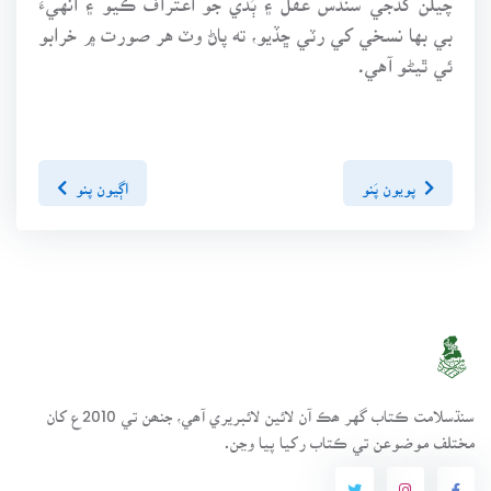
بي بها نسخي کي رٽي ڇڏيو، ته پاڻ وٽ هر صورت ۾ خرابو
ئي ٿيڻو آهي.
پويون پَنو
اڳيون پنو
سنڌسلامت ڪتاب گهر ھڪ آن لائين لائبريري آھي، جنھن تي 2010ع کان
مختلف موضوعن تي ڪتاب رکيا پيا وڃن.