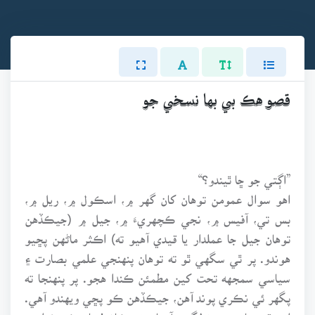
قصو هڪ بي بها نسخي جو
”اڳتي جو ڇا ٿيندو؟“
اهو سوال عمومن توهان کان گهر ۾، اسڪول ۾، ريل ۾،
بس تي، آفيس ۾، نجي ڪچهريءَ ۾، جيل ۾ (جيڪڏهن
توهان جيل جا عملدار يا قيدي آهيو ته) اڪثر ماڻهن پڇيو
هوندو. پر ٿي سگهي ٿو ته توهان پنهنجي علمي بصارت ۽
سياسي سمجهه تحت کين مطمئن ڪندا هجو. پر پنهنجا ته
پگهر ئي نڪري پوند آهن، جيڪڏهن ڪو پڇي ويهندو آهي.
ان وقت مان سوچڻ لڳندو آهيان ته، ڪاش! مان ڪو خدا جو