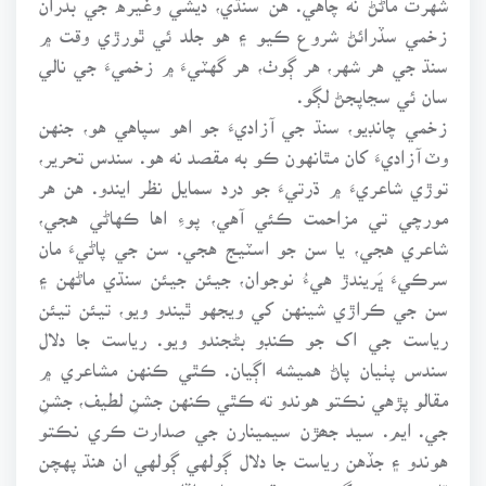
زخمي سڏرائڻ شروع ڪيو ۽ هو جلد ئي ٿورڙي وقت ۾
سنڌ جي هر شهر، هر ڳوٺ، هر گهٽيءَ ۾ زخميءَ جي نالي
سان ئي سڃاپجڻ لڳو.
زخمي چانڊيو، سنڌ جي آزاديءَ جو اهو سپاهي هو، جنهن
وٽ آزاديءَ کان مٿانهون ڪو به مقصد نه هو. سندس تحرير،
توڙي شاعريءَ ۾ ڌرتيءَ جو درد سمايل نظر ايندو. هن هر
مورچي تي مزاحمت ڪئي آهي، پوءِ اها ڪهاڻي هجي،
شاعري هجي، يا سن جو اسٽيج هجي. سن جي پاڻيءَ مان
سرڪيءَ ڀَريندڙ هيءُ نوجوان، جيئن جيئن سنڌي ماڻهن ۽
سن جي ڪراڙي شينهن کي ويجهو ٿيندو ويو، تيئن تيئن
رياست جي اک جو ڪنڊو بڻجندو ويو. رياست جا دلال
سندس پٺيان پاڻ هميشه اڳيان. ڪٿي ڪنهن مشاعري ۾
مقالو پڙهي نڪتو هوندو ته ڪٿي ڪنهن جشنِ لطيف، جشنِ
جي. ايم. سيد جھڙن سيمينارن جي صدارت ڪري نڪتو
هوندو ۽ جڏهن رياست جا دلال ڳولهي ڳولهي ان هنڌ پهچن
ٿا ته سندس گونجندڙ تقرير جا پڙاڏا، سندس شعرن جي