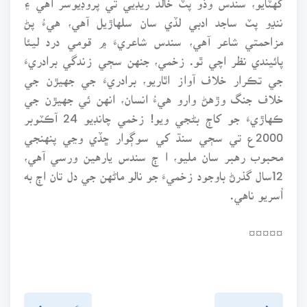
ننڍو پٽ ساجد ادبي لڏي سان سلهاڙيل آهي، هيءُ پڻ
مزاحمتي شاعر آهي، سندس شاعريءَ ۾ قومي درد ليئا
پائيندي نظر اچي ٿو. زخمي، جنهن سڄي زندگي برادريءَ
جي تڪرار خلاف آواز اٿاريو، برادريءَ جي جهيڙن جي
خلاف جنگ وڙهڻ وارو هيءُ انسان، انهن ئي جهيڙن جي
ڪهاڙيءَ جو کاڄ بڻجي ويو! زخمي چانڊيو 24 آڪٽوبر
2000ع تي سڄي سنڌ کي سوڳوار ڇڏي وڃي پنهنجي
محبوب رهبر سان مليو، ا ڄ سندس يارهين ورسي آهي،
12سال گذرڻ باوجود زخميءَ جو نالو ماڻهن جي دل تان اڄ به
اُسريو ناهي.
¤¤¤¤¤
پويون پَنو
اڳيون پنو