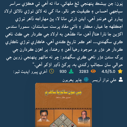
پَون؛ جن بيشڪ پنهنجي ٿڃّ ملهائي. ماءُ ته آهي ئي هڪڙي سراسر
سٻاجهي احساس ۽ ڪيفيت جو نالو. ماءُ کي ته لائق توڙي نالائق اولاد
پيارو ئي هوندو آهي. ايئن ڌرتي ماتا لاءِ پڻ مهاراجه ڏاهر توڙي
اڄڪلهه جا عيار، مڪار ۽ ذاتي مفاد پرست سياستدان، سمورا سندس
اکڙين جا تارا هئا/ آهن. ماءُ ڪڏهن به اولاد جي ڪردار جي ڪٿ ناهي
ڪري سگهندي.... اهو ڪم تاريخ ڪندي آهي. هاڪارِي توڙي ناڪارِي
ڪردار هر دؤر ۾ موجود رهيا آهن ۽ رهندا، پر اهڙن ڪردارن جي
پرک سندن دؤر ناهي ڪري سگهندو؛ ڇو ته ماڻهو پنهنجي رَوين جي
حوالي سان سڃاڻپ رکندي به، پرکڻ ڏاڍو اؤکو آهي.“
4.5/5.0
3283
930
آخري ڀيرو اپڊيٽ ٿيو:
علي نواز آريسر
ڇاپو پھريون