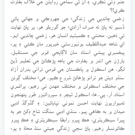
ڪري!؟
زخمي چانڊيي جي زندگيءَ جي جهروڪي ۾ جهاتي پائي
ڏسبو ته پاڻ نه صرف آزاديءَ جو گوريلو هو، پر پاڻ نهايت
ئي ذهين، محنتي ۽ ڪميٽيڊ انسان هو. زخمي چانڊيي ايم.
اي شاهه عبداللطيف يونيورسٽي خيرپور مان ڪئي ۽ پوءِ
پيغمبري پيشي استاد سان لاڳاپجي قوم جي مستقبل،
ٻارڙن جي اندر ۾ بغاوت جي باهه ڀڙڪائڻ جي تعليم ڏيڻ
لڳو. هن اسڪول ۾ پاڪستان جي قومي تراني بدران آزاد
سنڌو ديش جو ترانو پڙهائڻ شروع ڪيو. هيءُ مختلف ڳوٺن
جي مختلف اسڪولن ۾ مختلف عهدن تي رهيو، پرائمري
استاد، آر. پي. هاءِ اسڪول ٽيچر ۽ سپروائيزر طور پنهنجون
ذميواريون نهايت احسن نموني نڀايائين؛ ۽ گڏوگڏ ادبي
ميدان ۾ به ڪاهي پيو. سنڌي ادبي سنگت شاخ ڊکڻ جو ٻه
ڀيرا سيڪريٽري، هڪ ڀيرو رابطا سيڪريٽري ۽ هڪ ڀيرو
ڪائونسلر رهيو. پاڻ سڄي زندگي جيئي سنڌ محاذ ۽ پوءِ
جيئي سنڌ قومي محاذ جو ميمبر رهيو. پاڻ سنڌي ادبي