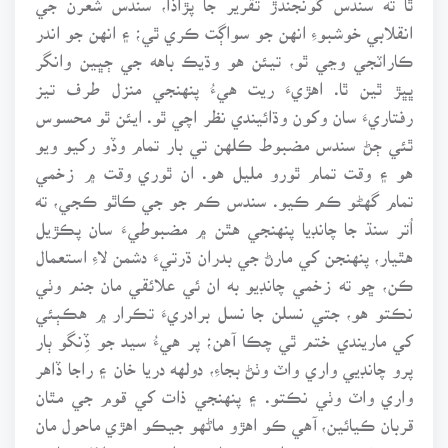
انقلابي خوشبوءِ انهن جو سواڳت ڪري ٿي؛ ۽ انهن جو اندر
ڪاراٽجي وڃي ٿو، تيئن هو وڌيڪ باهه جي ڄڀين وانگر
ڀڀڙ ٿين ٿا. اهڙيءَ ريت هيءُ پنهنجي منزل طرف تيز
رفتاريءَ سان وکون وڌائيندي نظر اچي ٿو. ايئن ٿو محسوس
ٿئي ڄڻ سندس مضبوط ڪلهن تي بار تمام وڏو رکيو ويو
هو ۽ وقت تمام ٿورو مليل هو. ان ٿوري وقت ۾ زخمي
تمام گهڻو ڪم ڪيو. سندس ڪم جو جي ڪاٿو ڪجي، ته
اُتر سنڌ جا چانڊيا پنهنجي هٿن ۾ مضبوطيءَ سان پڪڙيل
هٿيار، پنهنجن کي مارڻ جي بدران ڌرتيءَ دشمن لاءِ استعمال
ڪن، ڇو ته زخمي چانڊيو به ان ئي علائقي مان جنم وٺي
نڪتو هو، جتي نسلن جا نسل برادريءَ تڪرار ۾ هڪٻئي
کي ماريندي ختم ٿي چڪا آهن؛ پر هيءُ سيد جو ڏِنگو ٻار
پرو چانڊيي واري واٽ وٺڻ بجاءِ، دولهه دريا خان ۽ راجا ڏاهر
واري واٽ وٺي نڪتو. ۽ پنهنجي ذات کي قوم جي مٿان
قربان ڪيائين، آهي ڪو اهڙو ماڻهو جيڪو اهڙي ماحول مان
جنم وٺي نڪري، ۽ ان ئي سماجي روايتن جي خلاف بغاوت