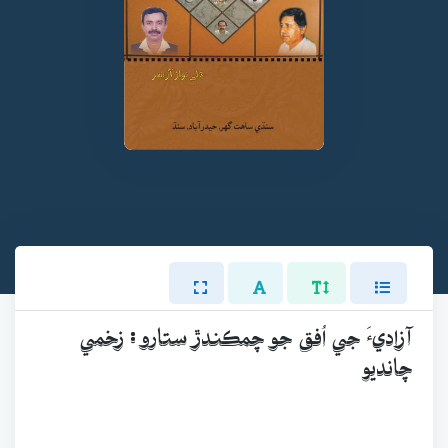
آزاديءَ جي اُفق جو چمڪندڙ ستارو : زخمي
چانديو