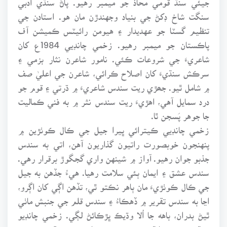
سنگت شاخ ڊکڻ جي بنياد وجهندڙن مان هو. استادن جي
تنظيم گسٽا جو عهديدار ۽ هيومن رائيٽس ڪميشن آف
پاڪستان جو ميمبر رهيو. زخمي چانڊيي 1984ع کان
شاعريءَ جي شروعات ڪئي. نامور شاعرن نثار بزمي ۽
سرڪش سنڌيءَ کان اصلاح ڪرائي، شاعرن جي اعليٰ صف
۾ شامل ٿيو. جھڙي ريت سندس شاعريءَ ۾ ڌرتي ۽ قوم جو
درد سمايل آهي، اهڙيءَ ريت سندس نثر ۾ به فني ڪماليت
جا جوهر پَسجن ٿا.
زخمي چانڊيي ڪيترائي ڀيرا جيل جي ڪال ڪوٺڙين ۾
پنهنجون خوبصورت راتيون گذاريون آهن، اتي به سندس
جذبو جوان رهيو. آواز ۾ شينهن واري گجگوڙ برقرار رهي.
سندس عشق ۽ ايمان ٻئي سلامت رهيا. هيءُ جڏهن به جيل
جي ڪال ڪوٺڙيءَ مان ٻاهر نڪتو ٿي، تڏهن اڳي کان اڳرو،
اڃا به سندس تقرير ۾ ڏهڪاءُ ۽ سندس قلم جي جنبش ماٺي
ٿيڻ بدران، باهه جا اُلا وڌيڪ ڀڙڪائڻ لڳي. زخمي چانڊيو
سنڌ جو سچو پانڌيئڙو ۽ سن جي سائينءَ جو عقيدتمند هو.