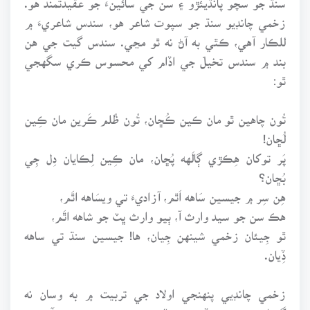
زخمي چانڊيو سنڌ جو سپوت شاعر هو، سندس شاعريءَ ۾
للڪار آهي، ڪٿي به آڻ نه ٿو مڃي. سندس گيت جي هن
بند ۾ سندس تخيلّ جي اڏام کي محسوس ڪري سگهجي
ٿو:
تُون چاهين ٿو مان ڪين ڪُڇان، تُون ظُلم ڪَرين مان ڪِين
لُڇان!
پَر توکان هِڪڙي ڳالَهه پُڇان، مان ڪِين لِڪايان دِل جِي
بُڇان؟
هِن سِر ۾ جيسين سَاهه اَٿم، آزاديءَ تي ويسَاهه اٿَم،
هڪ سن جو سيد وارث آ، ٻيو وارث ڀٽ جو شاهه اٿَم،
ٿو جِيئان زخمي شينهن جِيان، ها! جيسين سنڌ تي ساهه
ڏِيان.
زخمي چانڊيي پنهنجي اولاد جي تربيت ۾ به وسان نه
گهٽايو، سندس وڏو پٽ خالد ريڊيي تي پروڊيوسر آهي ۽