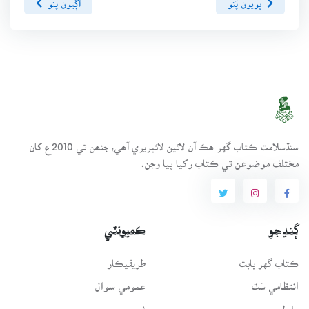
سنڌسلامت ڪتاب گهر ھڪ آن لائين لائبريري آھي، جنھن تي 2010ع کان
مختلف موضوعن تي ڪتاب رکيا پيا وڃن.
ڳنڍجو
ڪميونٽي
ڪتاب گهر بابت
طريقيڪار
انتظامي سَٿ
عمومي سوال
رابطو
فورم