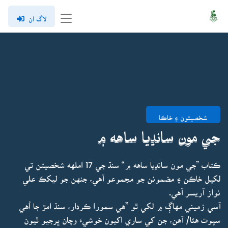
لاگ ان
شخصيتون ۽ خاڪا
جي مون سانڍيا ساهه ۾
ڪتاب ”جي مون سانڍيا ساهه ۾“ سنڌ جي 17 املهه شخصيتن تي
لکيل خاڪن ۽ مضمونن جو مجموعو آهي، جنهن جو ليکڪ علي
نواز آريسر آهي.
آسي زميني مهاڳ ۾ لکي ٿو ”هي سمورا ڪردار، سنڌ امڙ جا اُهي
سپوت هئا/ آهن، جن کي ساري اکيون خوشيءَ وچان ڀرجيو ٿيون