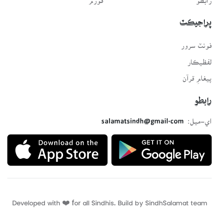
پراجيڪٽ
فونٽ سرور
لفظيڪار
پيغامِ قرآن
رابطو
اي-ميل:
salamatsindh@gmail.com
Developed with ❤️ for all Sindhis. Build by
SindhSalamat
team