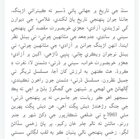
سنڌ جي تاريخ ۾ جهاتي پائي ڏسبو ته ڪيترائي اڙٻنگ،
جانٺا جوان پنهنجي تاريخ پاڻ لکندي، غلاميءَ جي ديوارن
کي ٽوڙيندي، آزاديءَ جھڙي خوبصورت مقصد کي پنهنجي
سيني ۾ سانڍي، جدوجھد جي مٿانهين چوٽيءَ تي بيٺل نظر
ايندا. انهن اڙٻنگ جوانن ۾ آزاديءَ جي مٿانهين چوٽيءَ تي
بيٺل نوجوان ويڪري ڇاتي، ڀنڀي ڏاڙهي، اکين ۾ آزاديءَ
جھڙو خوبصورت خواب، سيني ۾ ڌرتيءَ دشمنن لاءِ نفرت ۽
ڪروڌ، هٿ ڪنهن به لرزش کان آجا، مسلسل ٽريگر تي
ڄميل نظرون، مسلسل ڌرتيءَ دشمنن جون راهون تڪيندي،
ڳالهائڻ جي لهجي ۾ شينهن جي گجگوڙ ٻڌڻ ۾ اچي ته پڪ
سمجهو اهو ڪو رياست جو جاسوس نه پر پنهنجي ڌرتيءَ
جي جنگ وڙهندڙ ديش ڀڳت آهي. هن ديش ڀڳت پهرين
مئي 1961ع تي ضلعي شڪارپور جي ڊکڻ شهر ۾ جنم
ورتو. مائٽن ته نالو ڄام خان رکيو، پر پاڻ زخمي سڏائڻ
لڳو، زخمي پنهنجي نالي پٺيان ڪو به لقب لڳائي سستي
شهرت ماڻڻ نه چاهي. هن سنڌي، ديشي وغيره جي بدران