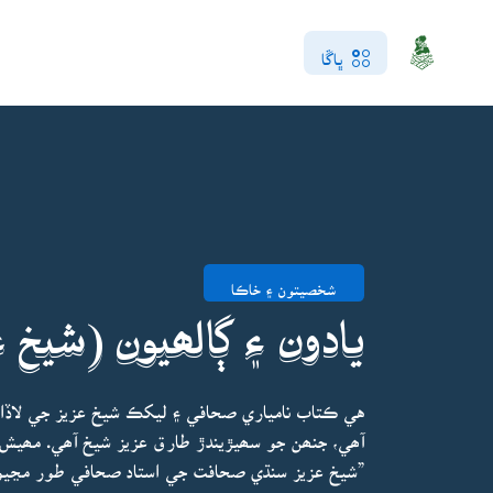
ڀاڱا
شخصيتون ۽ خاڪا
يادون ۽ ڳالھيون (شيخ ع
هي ڪتاب نامياري صحافي ۽ ليکڪ شيخ عزيز جي لاڏا
آھي، جنھن جو سھيڙيندڙ طارق عزيز شيخ آھي. مھيش 
”شيخ عزيز سنڌي صحافت جي استاد صحافي طور مڃيو 