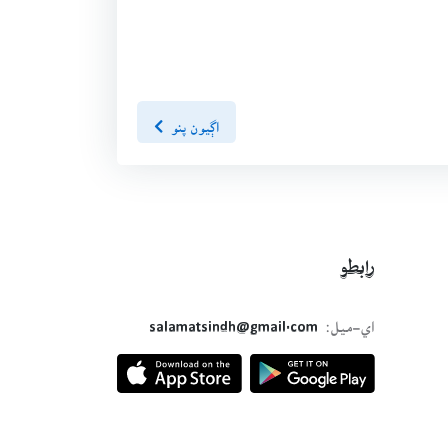
اڳيون پنو
رابطو
اي-ميل:
salamatsindh@gmail.com