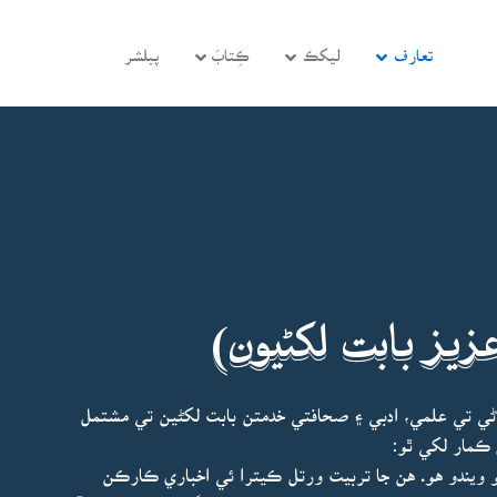
تعارف
ليکڪ
ڪِتابَ
پبلشر
زيز بابت لکڻيون)
ڻي تي علمي، ادبي ۽ صحافتي خدمتن بابت لکڻين تي مشتمل
ڪمار لکي ٿو:
ويندو هو. هن جا تربيت ورتل ڪيترا ئي اخباري ڪارڪن