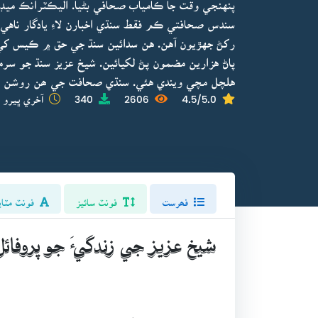
پنهنجي وقت جا ڪامياب صحافي بڻيا. اليڪٽرانڪ ميڊي
سندس صحافتي ڪم فقط سنڌي اخبارن لاءِ يادگار ناهي،
رکڻ جهڙيون آهن. هن سدائين سنڌ جي حق ۾ ڪيس کي ا
پاڻ هزارين مضمون پڻ لکيائين. شيخ عزيز سنڌ جو سرم
هلچل مچي ويندي هئي. سنڌي صحافت جي ھن روشن ستا
4.5/5.0
2606
340
آخري ڀيرو ا
فھرست
فونٽ سائيز
فونٽ مٽاي
شيخ عزيز جي زندگيءَ جو پروفائ