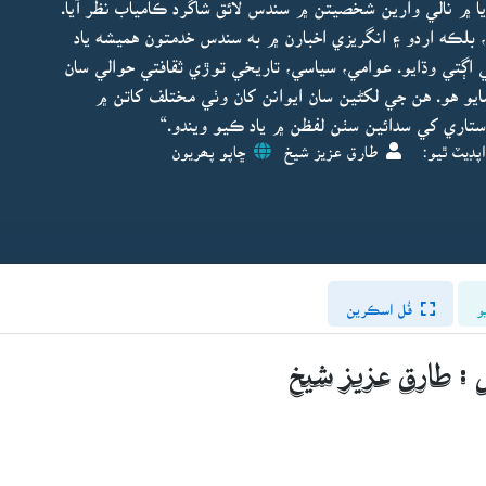
ا ۾ نالي وارين شخصيتن ۾ سندس لائق شاگرد ڪامياب نظر آيا.
 بلڪه اردو ۽ انگريزي اخبارن ۾ به سندس خدمتون هميشه ياد
ڳتي وڌايو. عوامي، سياسي، تاريخي توڙي ثقافتي حوالي سان
ايو هو. هن جي لکڻين سان ايوانن کان وٺي مختلف کاتن ۾
ري کي سدائين سٺن لفظن ۾ ياد ڪيو ويندو.“
پڊيٽ ٿيو:
طارق عزيز شيخ
ڇاپو پھريون
و
فُل اسڪرين
ل : طارق عزيز شيخ