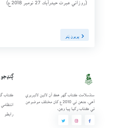
(روزاني عبرت حيدرآباد، 27 نومبر 2018ع)
پويون پَنو
ڳنڍجو
سنڌسلامت ڪتاب گهر ھڪ آن لائين لائبريري
ڪتاب گهر
آھي، جنھن تي 2010ع کان مختلف موضوعن
انتظامي 
تي ڪتاب رکيا پيا وڃن.
رابطو