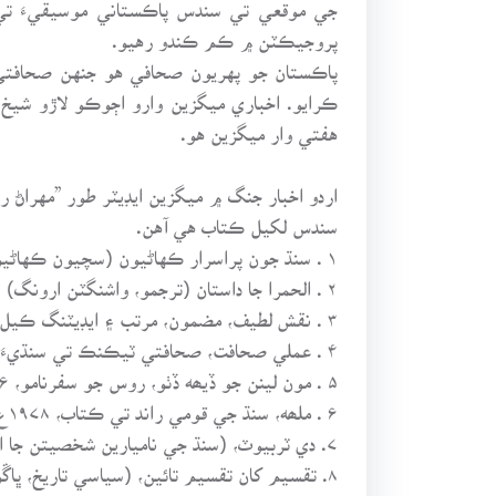
جي موقعي تي سندس پاڪستاني موسيقيءَ تي ل
پروجيڪٽن ۾ ڪم ڪندو رهيو.
پاڪستان جو پهريون صحافي هو جنهن صحافتي
هفتي وار ميگزين هو.
اردو اخبار جنگ ۾ ميگزين ايڊيٽر طور ”مهراڻ
سندس لکيل ڪتاب هي آهن.
۱ . سنڌ جون پراسرار ڪهاڻيون (سچيون ڪهاڻيون) ۱۹۶۰ع
۲ . الحمرا جا داستان (ترجمو، واشنگٽن ارونگ) ۱۹۶۱ع
۳ . نقش لطيف، مضمون، مرتب ۽ ايڊيٽنگ ڪيل، ۱۹۶۴ع
۴ . عملي صحافت، صحافتي ٽيڪنڪ تي سنڌيءَ ۾ پهريون ڪتاب، ۱۹۷۵ع، ۱۹۷۸ع ۽ ۱۹۹۵ع ۾ واڌاري سان
۵ . مون لينن جو ڏيھه ڏٺو، روس جو سفرنامو، ۱۹۷۶ع
۶ . ملھه، سنڌ جي قومي راند تي ڪتاب، ۱۹۷۸ع
۷. دي ٽربيوٽ، (سنڌ جي ناميارين شخصيتن جا انگريزيءَ ۾ سوانحي خاڪا) ۲۰۰۷ع
۸. تقسيم کان تقسيم تائين، (سياسي تاريخ، ڀاڱو پهريون) ۲۰۰۸ع