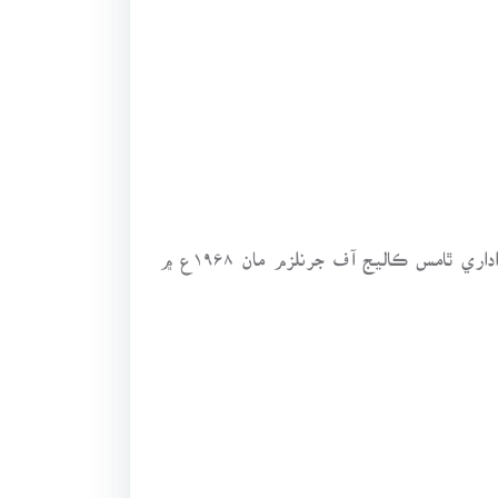
ابتدائي تعليم حيدرآباد جي سرڪاري اسڪولن مان پرائي، صحافتي ذميواري نڀائيندي لنڊن جي نامياري صحافتي اداري ٿامس ڪاليج آف جرنلزم مان ۱۹۶۸ع ۾