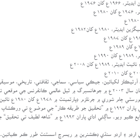
ع کان ۱۹۷۶ع
۱۹ع
، ۱۹۸۰ع کان۱۹۸۲ع
۱۹ع
، ۱۹۸۹ع کان ۲۰۰۸ع
ڪ آرٽيڪلز لکيائين، جيڪي سياسي، سماجي، ثقافتي، تاريخي، موسي
سندس هڪ مقالو ”عالمي غلاميءَ“ جي عنوان سان سال ۲۰۰۳ع ۾ جوهانسبرگ ۾ ٿيل عال
سرڪاري رڪارڊ جو حصو
شاھه عبداللطيف ڀٽائي چيئر ڪراچي يونيورسٽي پاران ۱۹۹۳ع ۾ ”تحقيق جو طريقه 
ڏنائين جنهن کي بعد ۾ مقالي جي صورت ۾ شايع ڪيو ويو. ساڳ
۾ تيار ٿيندڙ سنڌي اردو ۽ اردو سنڌي ڊڪشنرين ۾ ريسرچ اسسٽنٽ طور ڪم ڪي