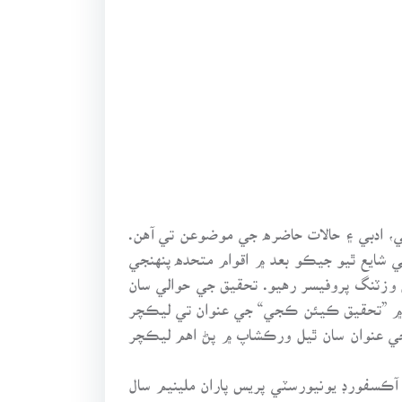
قي، ادبي ۽ حالات حاضره جي موضوعن تي آهن.
مي ڪانفرنس جي موقعي تي شايع ٿيو جيڪو بعد ۾ اقوام متحده پنهنجي
 بنائي ڇڏيو. سنڌ يونيورسٽي ڄام شوري ۾ جرنلزم ڊپارٽمينٽ ۾ ۱۹۷۸ع کان ۱۹۸۰ع تائين وزٽنگ پروفيسر رهيو. تحقيق جي حوالي سان
ڪار“ جي موضوع تي ورڪشاپ ۾ ”تحقيق ڪيئن ڪجي“ جي عنوان تي ليڪچر
ئي اداي پاران ۱۹۹۳ع ۾ ”شاھه لطيف تي تحقيق“ جي عنوان سان ٿيل ورڪشاپ ۾ پڻ اهم ليڪچر
ائين. آڪسفورڊ يونيورسٽي پريس پاران ملينيم سال