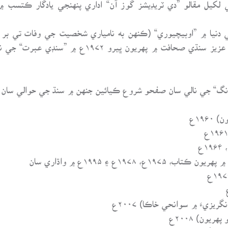
کيل مقالو ”دي ٽريڊيشز گوز آن“ اداري پنهنجي يادگار ڪتسب ۾
 دنيا ۾ ”اوبيچيوري“ (ڪنهن به نامياري شخصيت جي وفات تي بر
ڪرايو. اخباري ميگزين وارو اڄوڪو لاڙو شيخ عزيز سن
 رنگ“ جي نالي سان صفحو شروع ڪيائين جنهن ۾ سنڌ جي حوالي سان ت