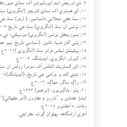
۹. دي اوريجن اينڊ ايووليوشن آف سنڌي ميوزڪ، (انگريزيءَ ۾ سنڌي موسيقيءَ تي تحقيق) ۲۰۰۸ع
۱۰. اي هسٽري آف سنڌي لٽريچر (انگريزي) سنڌ جي ادبي تاريخ ۲۰۰۸ع
۱۱. سنڌ ڪي محلاتي داستانين، ( اردو) سنڌ جي تاريخ ۲۰۰۹ع
۱۲. نوٽس آن سنڌ (انگريزي) سنڌ جي تاريخ ۲۰۰۹ع
۱۳. ميوزيڪل نوٽس (انگريزي) موسيقيءَ تي مقالا، ۲۰۰۹ع
۱۴. ڀُٽي کان ضياءَ تائين، (سياسي تاريخ، ٻيو حصو) ۲۰۱۰ع
۱۵. پيليشل ٽيلس فرام سنڌ (انگريزي )۲۰۱۲ع
۱۶. کيرٿر، انگريزي، ايڊيٽنگ، ۲۰۰۶ع
۱۷. ائن السٽريٽڊ ائٽلس آف سومرا رولس ان سنڌ، (انگريزي) ايم ايڇ پنهور، ايڊيٽنگ، ۲۰۰۴ع
۱۸. ننڍي کنڊ ۾ ڊرامي جي تاريخ، (ايڊيٽنگ)۲۰۰۷ع
۱۹. راڳ ساگر، مهاڳ، ۲۰۰۴ع
۲۰. ڀٽو، يادگيريون، (ترجمو) ۱۹۹۳ع
ايندڙ ڪتابن ۾ ”دارون ۽ ڪارون (آتم ڪهاڻي)“ 
وفات، ۷ آڪٽوبر ۲۰۱۸ع،
آخري آرامگاھه، پهلوان ڳوٺ، ڪراچي.