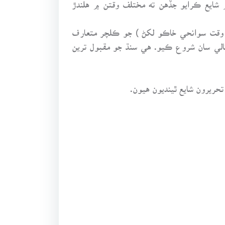
 شايع ڪرايو جڏهن ته مختلف وقتن ۾ هلندڙ
 وقت سوانحي خاڪو لکڻ ) جو ڪلچر متعارف
ڌي صحافت ۾ پهريون ڀيرو ۱۹۷۲ع ۾ ”سنڊي عبرت“ جي نالي سان شروع ڪيو. هي سنڌ جو مقبول ترين
حريرون شايع ٿينديون هيون.