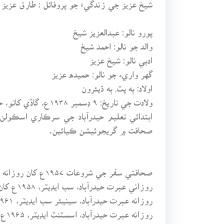
شيخ عزيز جي زندگيءَ جو پروفائل : طارق عزيز 
پورو نالو: عبدالعزيز شيخ
والد جو نالو: احمد شيخ
ادبي نالو: شيخ عزيز
گهر واريء جو نالو: حميده عزيز
اولاد: ٻه پٽ, ٻه ڌيئرون
ولادت جي تاريخ: ۹ ڊسمبر ۱۹۳۸ع، گاڏي کاتو، حيدرآباد
صحافت ۾ گريجوئيشن ڪيائين.
صحافتي سفر جي شروعات ۱۹۵۷ع کان روزانه ’ڪاروان‘ حيدرآباد مان سب ايڊيٽر طور ڪئي.
روزاني عبرت حيدرآباد، سب ايڊيٽر، ۱۹۵۸ع کان ۱۹۶۱
روزانه عبرت حيدرآباد، سينيئر سب ايڊيٽر، ۱۹۶۱ع کان ۱۹۶۵ع
روزانه عبرت حيدرآباد، اسسٽنٽ ايڊيٽر، ۱۹۶۵ع کان ۱۹۷۵ع