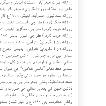
روزانه عبرت حيدرآباد، اسسثنٽ ايڊيٽر ۽ ميگزين ايڊيٽر، ۱۹۶۶
هفتي وار سنڌ آبزرور (انگريزي)، حيدرآباد، ايڊيٽر، ۱۹۷۶ع کان ۸۰
روزانه سنڌ نيوز، حيدرآباد، ايڊيٽر، ۱۹۷۷ع کان ۱۹۸۰ع
روزانه جنگ (اردو) ڪراچي، اسسٽنٽ ايڊيٽر ۽ ميگزين ايڊيٽر
روزانه حريت (اردو) ڪراچي، ميگزين ايڊيٽر، ۱۹۸۲ع کان ۱۹۸۷ع
روزانه حريت (اردو) ڪراچي، نيوز ايڊيٽر، ۱۹۸۷ع کان ۱۹۸۹ع
روزانه ڊان (انگريزي) ڪراچي، سينيئرسب ايڊيٽر، ۱۹۸۹ع کان ۹۰
روزانه ڊان (انگريزي) ڪراچي، ايڊيشن انچارج ۽ نائيٽ ايڊيٽر
سنڌي ادبي بورڊ، ڄام شورو، وائس چيئرمين، ۲۰۰۸ع کان ۲۰۱۰ع
سنڌي، انگريزي ۽ اردوءَ ۾ ٽن هزارن کان وڌي
ڏنو هئائين جيڪو بعد ۾ مقالي طور شايع ٿيو.
وفاقي حڪومت جي ۱۹۶۰ع 