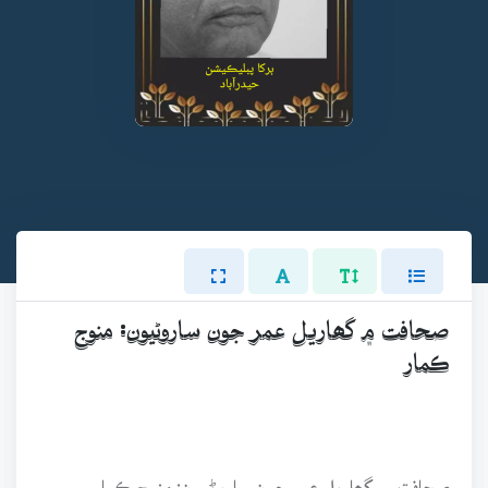
صحافت ۾ گھاريل عمر جون ساروڻيون: منوج
ڪمار
صحافت ۾ گھاريل عمر جون ساروڻيون: منوج ڪمار