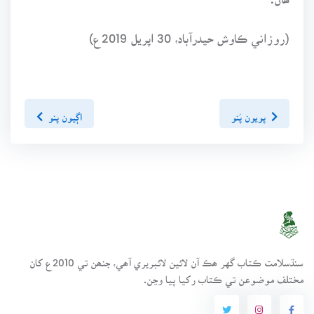
(روزاني ڪاوش حيدرآباد، 30 اپريل 2019ع)
پويون پَنو
اڳيون پنو
سنڌسلامت ڪتاب گهر ھڪ آن لائين لائبريري آھي، جنھن تي 2010ع کان
مختلف موضوعن تي ڪتاب رکيا پيا وڃن.