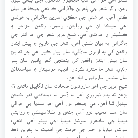
رھن. رڳو شھر جي ٻاھرين جاگرافي ڪونھي جيڪا ھن بيان
ڪئي آھي. ھر شئي جي ھڪڙي اندرين جاگرافي به ھوندي
آھي جيڪا ان جي روايتن، رسمن، واقعن، مزاجن ۽
ڪيفيتن ۾ ھوندي آھي. شيخ عزيز شھر جي اھا اندر جي
جاگرافي به بيان ڪئي آھي. شھر جي تاريخ ۽ پيش ايندڙ
واقعن کي به اوتري سادگيءَ سان بيان ڪيو آھي ڄڻ ته پاڻ
سان پيش ايندڙ واقعن کي پنھنجي گھر ڀاتين سان پيو
ونڊي. شھر جا منفرد ڪردار، اديب، موسيقار ۽ سياستدانن
سان سندس ساروڻيون آباد آھن.
شيخ عزيز جي اھو ساروڻيون صحافت سان لڳاپيل ماڻھن لاءِ
پڙھڻ ته بنھ ضروري آھن ته ڏسن ته صحافتي قدر ڪيئن
تبديل ٿيا آھن. ھي جيڪو دور آھي اھو ميڊيا جي حوالي
سان ھڪ عجيب دور آھي جنھن ۾ ڪلاسيڪي ۽ روايتي
ميڊيا جي سامھون سوشل ميڊيا اچي بيٺو آھي. انھيءَ
سوشل ميڊيا ۾ خبر جي حرمت جي اھميت ته پھرين ڌڪ
سان تين وال ٿي وئي آھي. ھن دور ۾ سچ ۽ ڪوڙ جي