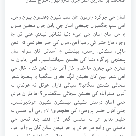
اسان جي چوگرد واريون ھاڻ سڀ شيون ڊھنديون پيون وڃن.
اھي سڀ جڳھيون جيڪي اسان جي يادن جون مڪين ھيون
۽ جن سان اسان جي ھيءَ دنيا نشانبر ٿيندي ھئي تن جا
وجود ھاڻ ختم ٿي رھيا آھن. مون کي خبر ڪونھي ته انھن
ماڳن، مڪانن، رستن، بيٺڪن ۽ آستانن کان سواءِ اسان
پنھنجي چوگرد دنيا کي ڪيئن سڃاڻنداسين. اھي جايون ته
شھرن جي چھرن جا خد و خال آھن بنان انھن خد و خال جي
اھي شھر ٻين کان ڪيئن الڳ ڪري سگھبا ۽ پنھنجا شھر
سڃاڻي ڪيئن سگھبا؟ سڀاڻي فاران ھوٽل نه ھوندي ته
آئون حيدرآباد کي ڪيئن سڃاڻي سگھندس؟ اھا فاران ھوٽل
جتي اسان دوستن ڪيئي بيٺڪون ڪيون ھونديونسين.
جتي آئون حليم بروھيءَ کي ڪچھريءَ لاءِ وٺي آيو ھئس ته
حليم ٻڌايو ھو ته سندس گھر کان فقط چند قدمن جي
فاصلي تي واقع ھن ھوٽل ۾ ھو ٽيھن سالن کان پوءِ آيو ھو.
منھنجي حيرت کي ڏسي ٻڌايو ھئائين ته اھا ھوٽل سندس