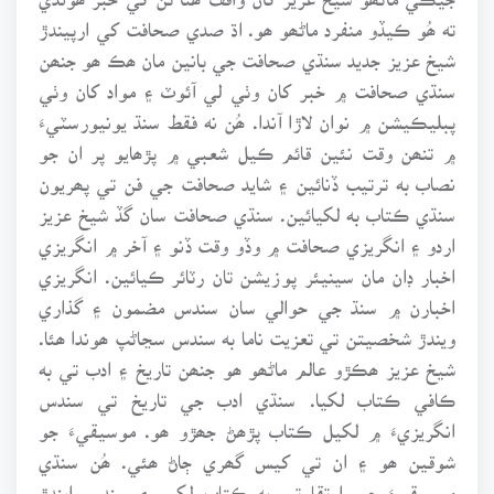
ته ھُو ڪيڏو منفرد ماڻھو ھو. اڌ صدي صحافت کي ارپيندڙ
شيخ عزيز جديد سنڌي صحافت جي بانين مان ھڪ ھو جنھن
سنڌي صحافت ۾ خبر کان وٺي لي آئوٽ ۽ مواد کان وٺي
پبليڪيشن ۾ نوان لاڙا آندا. ھُن نه فقط سنڌ يونيورسٽيءَ
۾ تنھن وقت نئين قائم ڪيل شعبي ۾ پڙھايو پر ان جو
نصاب به ترتيب ڏنائين ۽ شايد صحافت جي فن تي پھريون
سنڌي ڪتاب به لکيائين. سنڌي صحافت سان گڏ شيخ عزيز
اردو ۽ انگريزي صحافت ۾ وڏو وقت ڏنو ۽ آخر ۾ انگريزي
اخبار ڊان مان سينيئر پوزيشن تان رٽائر ڪيائين. انگريزي
اخبارن ۾ سنڌ جي حوالي سان سندس مضمون ۽ گذاري
ويندڙ شخصيتن تي تعزيت ناما به سندس سڃاڻپ ھوندا ھئا.
شيخ عزيز ھڪڙو عالم ماڻھو ھو جنھن تاريخ ۽ ادب تي به
ڪافي ڪتاب لکيا. سنڌي ادب جي تاريخ تي سندس
انگريزيءَ ۾ لکيل ڪتاب پڙھڻ جھڙو ھو. موسيقيءَ جو
شوقين ھو ۽ ان تي کيس گھري ڄاڻ ھئي. ھُن سنڌي
موسيقيءَ جي ارتقا تي به ڪتاب لکيو ۽ سندس ايندڙ