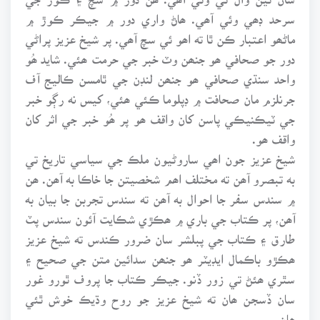
سرحد ڊھي وئي آھي. ھاڻ واري دور ۾ جيڪر ڪوڙ ۾
ماڻھو اعتبار ڪن ٿا ته اھو ئي سچ آھي. پر شيخ عزيز پراڻي
دور جو صحافي ھو جنھن وٽ خبر جي حرمت ھئي. شايد ھُو
واحد سنڌي صحافي ھو جنھن لنڊن جي ٿامسن ڪاليج آف
جرنلزم مان صحافت ۾ ڊپلوما ڪئي ھئي، کيس نه رڳو خبر
جي ٽيڪنيڪي پاسن کان واقف ھو پر ھُو خبر جي اثر کان
واقف ھو.
شيخ عزيز جون اھي ساروڻيون ملڪ جي سياسي تاريخ تي
به تبصرو آھن ته مختلف اھم شخصيتن جا خاڪا به آھن. ھن
۾ سندس سفر جا احوال به آھن ته سندس تجربن جا بيان به
آھن، پر ڪتاب جي باري ۾ ھڪڙي شڪايت آئون سندس پٽ
طارق ۽ ڪتاب جي پبلشر سان ضرور ڪندس ته شيخ عزيز
ھڪڙو باڪمال ايڊيٽر ھو جنھن سدائين متن جي صحيح ۽
سٿري ھئڻ تي زور ڏنو. جيڪر ڪتاب جا پروف ٿورو غور
سان ڏسجن ھان ته شيخ عزيز جو روح وڌيڪ خوش ٿئي
ھان.