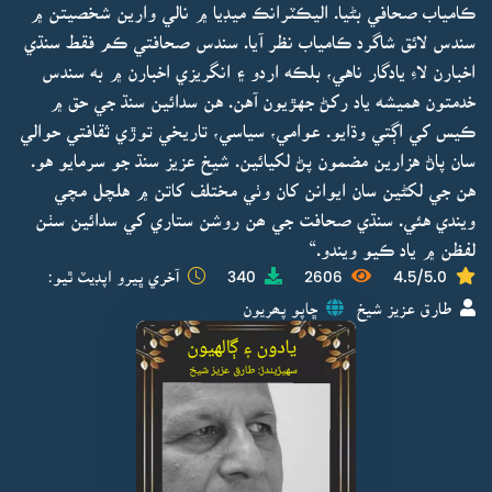
ڪامياب صحافي بڻيا. اليڪٽرانڪ ميڊيا ۾ نالي وارين شخصيتن ۾
سندس لائق شاگرد ڪامياب نظر آيا. سندس صحافتي ڪم فقط سنڌي
اخبارن لاءِ يادگار ناهي، بلڪه اردو ۽ انگريزي اخبارن ۾ به سندس
خدمتون هميشه ياد رکڻ جهڙيون آهن. هن سدائين سنڌ جي حق ۾
ڪيس کي اڳتي وڌايو. عوامي، سياسي، تاريخي توڙي ثقافتي حوالي
سان پاڻ هزارين مضمون پڻ لکيائين. شيخ عزيز سنڌ جو سرمايو هو.
هن جي لکڻين سان ايوانن کان وٺي مختلف کاتن ۾ هلچل مچي
ويندي هئي. سنڌي صحافت جي ھن روشن ستاري کي سدائين سٺن
لفظن ۾ ياد ڪيو ويندو.“
4.5/5.0
2606
340
آخري ڀيرو اپڊيٽ ٿيو:
طارق عزيز شيخ
ڇاپو پھريون