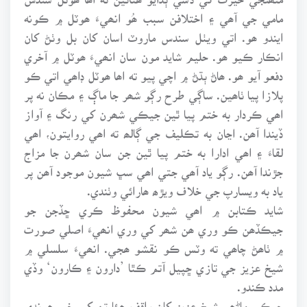
مامي جي آھي ۽ اختلافن سبب ھُو انھيءَ ھوٽل ۾ ڪونه
ايندو ھو. اتي ويٺل سندس ماروٽ اسان کان بل وٺڻ کان
انڪار ڪيو ھو. حليم شايد مون سان انھيءَ ھوٽل ۾ آخري
دفعو آيو ھو. ھاڻ ٻڌڻ ۾ اچي پيو ته اھا ھوٽل ڊاھي اتي ڪو
پلازا پيا ٺاھين. ساڳي طرح رڳو شھر جا ماڳ ۽ مڪان نه پر
اھي ڪردار به ختم پيا ٿين جيڪي شھرن کي رنگ ۽ آواز
ڏيندا آھن. اڃان به تڪليف جي ڳالھ ته اھي روايتون، اھي
لقاءَ ۽ اھي ادارا به ختم پيا ٿين جن سان شھرن جا مزاج
جڙندا آھن. رڳو ياد آھي جتي اھي سڀ شيون موجود آھن پر
ياد به ويسارپ جي خلاف ويڙھ ھارائي وٺندي.
شايد ڪتابن ۾ اھي شيون محفوظ ڪري ڇڏجن جو
جيڪڏھن ڪو وري ھن شھر کي وري انھيءَ اصلي صورت
۾ ٺاھڻ چاھي ته وٽس ڪو نقشو ھجي. انھيءَ سلسلي ۾
شيخ عزيز جي تازي ڇپيل آتم ڪٿا ’دارون ۽ ڪارون‘ وڏي
مدد ڪندو.
جيڪي ماڻھو شيخ عزيز کان واقف ھئا تن کي خبر ھوندي