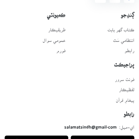
ڳنڍجو
ڪميونٽي
ڪتاب گهر بابت
طريقيڪار
انتظامي سَٿ
عمومي سوال
رابطو
فورم
پراجيڪٽ
فونٽ سرور
لفظيڪار
پيغامِ قرآن
رابطو
اي-ميل:
salamatsindh@gmail.com