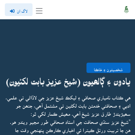
لاگ ان
شخصيتون ۽ خاڪا
يادون ۽ ڳالھيون (شيخ عزيز بابت لکڻيون)
هي ڪتاب نامياري صحافي ۽ ليکڪ شيخ عزيز جي لاڏاڻي تي علمي،
ادبي ۽ صحافتي خدمتن بابت لکڻين تي مشتمل آھي، جنھن جو
سھيڙيندڙ طارق عزيز شيخ آھي. مھيش ڪمار لکي ٿو:
”شيخ عزيز سنڌي صحافت جي استاد صحافي طور مڃيو ويندو هو.
هن جا تربيت ورتل ڪيترا ئي اخباري ڪارڪن پنهنجي وقت جا