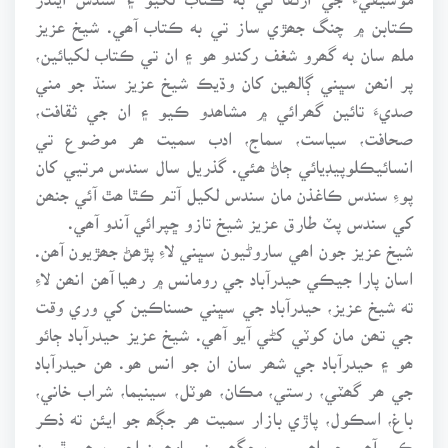
ڪتابن ۾ چنگ جھڙي ساز تي به ڪتاب آھي. شيخ عزيز
ملھ سان به گھرو شغف رکندو ھو ۽ ان تي ڪتاب لکيائين،
پر انھن سڀني ڳالھين کان وڌيڪ شيخ عزيز سنڌ جو مني
صديءَ تائين گھرائي ۾ مشاھدو ڪيو ۽ ان جي ثقافت،
صحافت، سياست، سماج، ادب سميت ھر موضوع تي
انسائيڪلوپيڊيائي ڄاڻ ھئي. گذريل سال سندس مرتيي کان
پوءِ سندس ڪاغذن مان سندس لکيل آتم ڪٿا ھٿ آئي جنھن
کي سندس پٽ طارق عزيز شيخ تازو ڇپرائي آندو آھي.
شيخ عزيز جون اھي ساروڻيون سڀني لاءِ پڙھڻ جھڙيون آھن.
اسان پارا جيڪي حيدرآباد جي رومانس ۾ رھيا آھن انھن لاءِ
ته شيخ عزيز، حيدرآباد جي سڀني حسناڪين کي وري وقت
جي تھن مان کوٽي کڻي آيو آھي. شيخ عزيز حيدرآباد ڄائو
ھو ۽ حيدرآباد جي شھر سان ان جو انس ھو. ھن حيدرآباد
جي ھر گھٽي، رستي، مڪان، ھوٽل، سينيما، شراب خاني،
باغ، اسڪول، پاڙي بازار سميت ھر جڳھ جو ايئن ته ذڪر
ڪيو آھي جو اھي سڀ جڳھيون سامھون اچي بيھي ٿيون