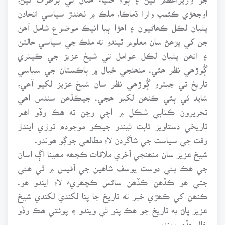
اوجھڙي ڪئمپ وارا ڌماڪا، ملڪ ۾ ٺھندڙ سياسي اتحادن
پٺيان لڪل ڪھاڻيون ۽ اھڙا ٻيا انيڪ موضوع شامل آھن
جن کي پڙھڻ سان معلوم ٿيندو ته ملڪ جي سياسي حالتن
۽ انھن پٺيان لڪل عوامل تي شيخ عزيز جي ڪيتري
ڳُوڙھي نظر ھئي. منھنجي خيال ۾ پاڪستان جي سياسي
تاريخ تي جيترو ڳُوڙھي نظر سان شيخ عزيز لکيو آھي،
شايد ئي ٻئي ڪنھن لکيو ھجي. جيڪڏھن سندس اھي
تحريرون ڪتابي شڪل ۾ اچي وڃن ته ھڪ وڏو اھم
تاريخي دستاويز ثابت ٿيندو جيڪو موجوده توڙي ايندڙ
وقت جي سياست جي شاگردن لاءِ مطالعي جوڳو ھوندو.
شيخ عزيز سان منھنجي آخري ملاقات ڪجھه مھينا اڳ اسان
جي ھڪ ٻئي دوست يوسف شاھين جي آفيس ۾ ٿي ھئي
جتي ھو ڪڏھن ڪڏھن ساڻس ڪچھريءَ لاءِ ايندو ھو.
ڪنھن کي ڪھڙي خبر ته تاريخ جا پنا لکندي لکندي شيخ
عزيز پاڻ به تاريخ جو ھڪ پنو ٿي ويندو ۽ پوئتي ھڪ وڏو
خال ڇڏي ويندو.