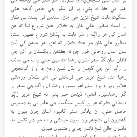
خبر ئي ڪا نه پئي، پر ان سفر جي خاص ڳالھه ھئي
سنگيت بابت شيخ عزيز جي ڄاڻ. سندس ئي پسند تي ڪار
۾ استاد منظور علي خان جا ڪلام ھلڻ شروع ٿيا ته ھن
اسان کي ھر راڳ ۽ سُر بابت به ٻڌائڻ شروع ڪيو. استاد
منظور علي خان جو ھڪ ڪلام ته اھڙو ھو جنھن کي ٻُڌڻ
سان اسان روحاني طور ڄڻ ته ڪنھن ريگستان ۾ اُٺن جي
قافلن سان گڏ سفر ڪري رھيا ھئاسين جتي رات جي سانت
۾ رُڳو اُٺن جي ڳچين ۾ ٻڌل ٽَلين وڄڻ جا آواز گونججي
رھيا ھئا. شيخ عزيز جي فرمائش تي اھو ڪلام ورجائي
ھلايو ويو ۽ پوءِ اسان اھو سمورو وقت ان راڳ جي سحر ۾
گُم رھياسين. انھيءَ ڏينھن خبر پئي ته شيخ عزيز رُڳو
صحافي ڪونه ھو پر کيس سنگيت جي علم تي به دسترس
حاصل ھئي. ان يادگار سفر کانپوءِ اسان جون ٻيون به
گھڻيون ئي ڪچھريون ٿيون جيڪي رات جو دير تائين مڌ
ماٽيون خالي ٿيڻ تائين جاري رھنديون ھيون.
شيخ عزيز مون کان گھڻو سينيئر، بلڪه منھنجي سينيئرس