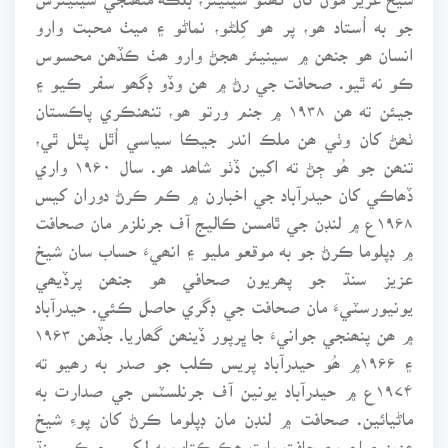
جو به اُستاد ھو، پر ھو کِلڻو، نماڻو ۽ ميٺ محبت وارو
انسان ھو جنھن ۾ سينيئر ھجڻ وارو ھٺ ڪڏھن محسوس
ڪو نه ٿيو. صحافت جي رڻ ۾ ھن وڏو ڊگھو سفر ڪيو ۽
جيئن ته ھن ۱۹۳۸ ۾ جنم ورتو ھو، تنھنڪري پاڪستان
ٺھڻ کان وٺي ھن ملڪ اندر جيڪا سياسي اُٿل پٿل ٿي،
تنھن جو ھُو ڄڻ ته اکين ڏٺو شاھد ھو. سال ۱۹۶۰ واري
ڏھاڪي کان حيدرآباد جي اخبارن ۾ ڪم ڪرڻ دوران کيس
۱۹۶۸ع ۾ لنڊن جي ٿامسن ڪاليج آف جرنلزم مان صحافت
۾ ڊپلوما ڪرڻ جو به موقعو مليو ۽ انھيءَ حساب سان شيخ
عزيز سنڌ جو پھريون صحافي ھو جنھن پرڏيھي
يونيورسٽيءَ مان صحافت جي ڊگري حاصل ڪئي. حيدرآباد
۾ ھن پنھنجي جوانيءَ جا ڀرپور ڏينھن گھاريا. جڏھن ۱۹۶۳
۽ ۱۹۶۶۾ ھُو حيدرآباد پريس ڪلب جو صدر به رھيو ته
۱۹۷۴ع ۾ حيدرآباد يونين آف جرنلسٽس جي صدارت به
ماڻيائين. صحافت ۾ لنڊن مان ڊپلوما ڪرڻ کان پوءِ شيخ
عزيز صاحب صحافت بابت ھڪ ڪتاب به لکيو، جيڪو سنڌ