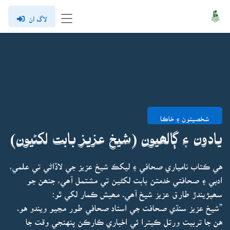
لاگ ان
شخصيتون ۽ خاڪا
يادون ۽ ڳالھيون (شيخ عزيز بابت لکڻيون)
هي ڪتاب نامياري صحافي ۽ ليکڪ شيخ عزيز جي لاڏاڻي تي علمي،
ادبي ۽ صحافتي خدمتن بابت لکڻين تي مشتمل آھي، جنھن جو
سھيڙيندڙ طارق عزيز شيخ آھي. مھيش ڪمار لکي ٿو:
”شيخ عزيز سنڌي صحافت جي استاد صحافي طور مڃيو ويندو هو.
هن جا تربيت ورتل ڪيترا ئي اخباري ڪارڪن پنهنجي وقت جا