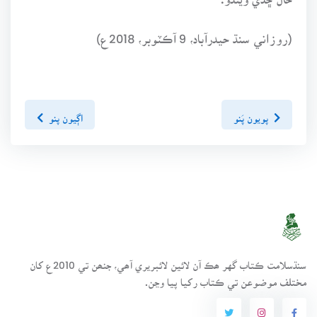
(روزاني سنڌ حيدرآباد، 9 آڪٽوبر، 2018ع)
پويون پَنو
اڳيون پنو
سنڌسلامت ڪتاب گهر ھڪ آن لائين لائبريري آھي، جنھن تي 2010ع کان
مختلف موضوعن تي ڪتاب رکيا پيا وڃن.