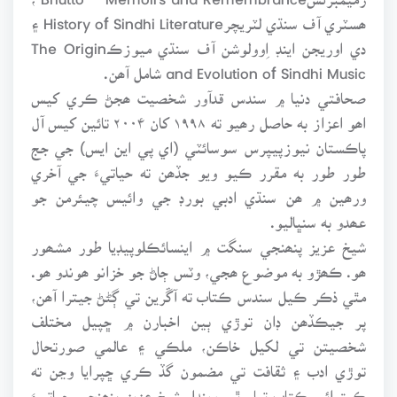
ھسٽري آف سنڌي لٽريچرHistory of Sindhi Literature ۽
دي اوريجن اينڊ اِوولوشن آف سنڌي ميوزڪThe Origin
and Evolution of Sindhi Music شامل آھن.
صحافتي دنيا ۾ سندس قدآور شخصيت ھجڻ ڪري کيس
اھو اعزاز به حاصل رھيو ته ۱۹۹۸ کان ۲۰۰۴ تائين کيس آل
پاڪستان نيوزپيپرس سوسائٽي (اي پي اين ايس) جي جج
طور طور به مقرر ڪيو ويو جڏھن ته حياتيءَ جي آخري
ورھين ۾ ھن سنڌي ادبي بورڊ جي وائيس چيئرمن جو
عھدو به سنڀاليو.
شيخ عزيز پنھنجي سنگت ۾ اينسائڪلوپيڊيا طور مشھور
ھو. ڪھڙو به موضوع ھجي، وٽس ڄاڻ جو خزانو ھوندو ھو.
مٿي ذڪر ڪيل سندس ڪتاب ته آڱرين تي ڳڻڻ جيترا آھن،
پر جيڪڏھن ڊان توڙي ٻين اخبارن ۾ ڇپيل مختلف
شخصيتن تي لکيل خاڪن، ملڪي ۽ عالمي صورتحال
توڙي ادب ۽ ثقافت تي مضمون گڏ ڪري ڇپرايا وڃن ته
ڪيترائي ڪتاب تيار ٿي ويندا. شيخ عزيز پنھنجي حياتيءَ