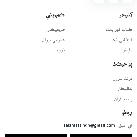
ڳنڍجو
ڪميونٽي
ڪتاب گهر بابت
طريقيڪار
انتظامي سَٿ
عمومي سوال
رابطو
فورم
پراجيڪٽ
فونٽ سرور
لفظيڪار
پيغامِ قرآن
رابطو
اي-ميل:
salamatsindh@gmail.com