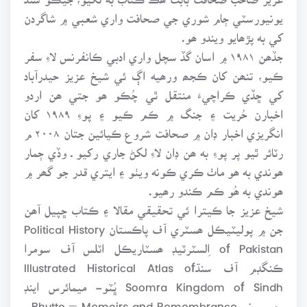
يونيورسٽي ڄام شوري جي صحافت واري شعبي ۾ شاگردن
کي به پڙھايو ويندو ھو.
جڏھن ۱۹۸۱ ۾ اسان گڏ سچل واري ادبي ڪانفرنس لاءِ سفر
ڪيو، تنھن کان ڪجھ ورھيه اڳ ئي شيخ عزيز حيدرآباد
کي ڇڏي ڪراچيءَ منتقل ٿي چُڪو ھو جتي ھن اردو
اخبارن حُريت ۽ جنگ ۾ ڪم ڪيو ۽ پوءِ ۱۹۸۹ کان
انگريزي اخبار ڊان ۾ صحافت شروع ڪيائين جتان ۲۰۰۸ م
رٽائر ٿيو پر پوءِ به ھن ڊان لاءِ لکڻ جاري رکيو ـ وڏي ڄمار
ھوندي به ھو ماٺ ڪري ڪونه ويٺو ۽ ايتري قدر جو گھر ۾
ھوندي به ھُو ڪم ڪندو رھيو.
شيخ عزيز جا ڪيترا ئي تحقيقي مقالا ۽ ڪتاب ڇپيل آھن
جن ۾ پوليٽيڪل ھسٽري آف پاڪستان Political History
of Pakistan اِلسٽرٽيڊ ھسٽاريڪل اٽلس آف سومرا
ڪنگڊم آف سنڌIllustrated Historical Atlas of
Soomra Kingdom of Sindh ڀُٽو- ميمائرس اينڊ
رميمبرنسBhutto – Memoirs and Remembrance ،