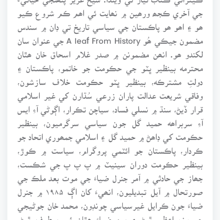
جي آخري ڪجھ ورھين ۾ نھايت ئي اھم ڪم شروع ڪيو
ھو ۽ اھو ھو پاڪستان جي سياسي تاريخ تي ڊان ۾ سندس
مضمون جيڪي ھُو A leaf From History جي عنوان سان
لکندو ھو. انھن مضمونن ۾ صدر غلام اسحاق خان ھٿان
محترمه بينظير ڀٽو جي حڪومت جو خاتمو، پاڪستان ۽
دولتِ مشترڪه، بينظير ڀٽو حڪومت خلاف سازشون،
وفاقي شريعت عدالت پاران زرعي سُڌارن کي غير اسلامي
قرار ڏيڻ، سنڌ ۾ نسلي فساد، سياچن تڪرار، اڳوڻي آءِ ايس
آءِ سربراھه حميد گل جون سياسي سرگرميون، بينظير
حڪومت کي ڊاھڻ ۾ حميد گل ۽ اسلامي جمھوري اتحاد جو
ڪردار، پاڪستان جو ائٽمي پروگرام، سياست ۾ ڪوڙ،
بينظير حڪومت دوران سينيٽ ۾ پ پ پ جي شڪست،
جھاز جي حادثي ۾ آمر جنرل ضياءَ جي موت بعد ملڪ جي
صورتحال ۾ آيل تبديليون، انھيءَ کان اڳ ۱۹۸۵ ۾ جنرل
ضياءَ جون ڪرايل غيرسياسي چونڊون، محمد خان جوڻيجي
جو وزيراعظم ٿيڻ ۽ پوءِ ضياءَ ھٿان ئي برطرف ٿيڻ،