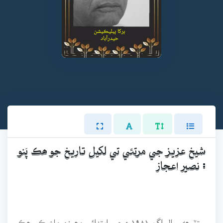
شيخ عزيز جي مرتئي تي لکيل تاريخ جو ھڪ پَنو
: نصير اعجاز
ستٽيھه سال اڳ ۱۹۸۱ع جي ابتدائي مھينن مان ڪو ھڪ