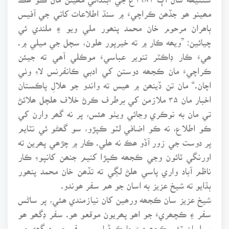
مھينو ھو جڏھن ڪراچيءَ ۾ سنڌ اطلاعات کاتي جي آفيس
ٻاھران مرحوم خان محمد پنھور ملي ويو ۽ ملندي ئي
چيائين: ”ويھه ڪار ۾ ته خيرپور ھلون، سچل جي ميلي ۾.
ھيءَ ڪار ڊاڪٽر تنوير عباسيءَ موڪلي آھي ته جيئن
ڪراچيءَ مان ڪجھه دوستن کي ادبي ڪانفرنس لاءِ وٺي
اچان.“ مان تن ڏينھن ۾ ھيس ته واندو جو ھلالِ پاڪستان
اخبار مان ۳۵ ملازمن کي برطرف ڪرڻ خلاف ھلچل ھلائڻ
تي مان به نوڪري وڃائي ويٺو ھئس، پر نه گھر وارن کي
ڪو اطلاع، نه ڪو اضافي لٽو ڪپڙو، سو گھڻو ئي نٽايم
پر دوست جي زور آڏو ھڪ نه ھلي. ڪار ۾ چڙھي پھرين ته
اورنگي ٽائون وڃي ڪجھه ڪپڙا کنيم جنھن کانپوءِ ڪار
ناظم آباد واري پاسي ھلڻ لڳي ته تڏھن خان محمد پنھور
ٻڌايو ته شيخ عزيز به اسان جو ھم سفر ھوندو.
شيخ عزيز سان ڪجھه ورھين کان نيازمندي ھئي، پر ساڻس
سفر ۽ ڪچھريءَ جو اھو پھريون موقعو ھو. سفر ڊگھو ھو
پر اسان ٽئي ڪچھريءَ جا ڪوڏيا، سو سفر جي ڊيگھه جي