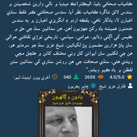
ڪامياب صحافي بڻيا. اليڪٽرانڪ ميڊيا ۾ نالي وارين شخصيتن ۾
سندس لائق شاگرد ڪامياب نظر آيا. سندس صحافتي ڪم فقط سنڌي
اخبارن لاءِ يادگار ناهي، بلڪه اردو ۽ انگريزي اخبارن ۾ به سندس
خدمتون هميشه ياد رکڻ جهڙيون آهن. هن سدائين سنڌ جي حق ۾
ڪيس کي اڳتي وڌايو. عوامي، سياسي، تاريخي توڙي ثقافتي حوالي
سان پاڻ هزارين مضمون پڻ لکيائين. شيخ عزيز سنڌ جو سرمايو هو.
هن جي لکڻين سان ايوانن کان وٺي مختلف کاتن ۾ هلچل مچي
ويندي هئي. سنڌي صحافت جي ھن روشن ستاري کي سدائين سٺن
لفظن ۾ ياد ڪيو ويندو.“
4.5/5.0
2606
340
آخري ڀيرو اپڊيٽ ٿيو:
طارق عزيز شيخ
ڇاپو پھريون