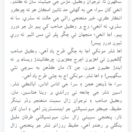
انھي کان سواءِ ھي به گهڻي حد تائين امڪان ھو ته ڇوڪرو
انڪار ڪري. خير منھنجي راڻي جي حالت نه سڌري، سا نه
سڌري، ته انھيءَ وچ ۾ وڪيل صاحب کي ٻيو دل جو دورو
پيو. اڃا انھيءَ منجهان ئي چڱو ڀلو ٿي مس اٿيو ته وري
ٽيون دورو پيس!
اھا شام مونکي اڃا به چڱي طرح ياد آھي. وڪيل صاحب
ڳالھيون ئي اھڙيون اچرج جھڙيون، ڇرڪائيندڙ ويساھ ۾ نه
ايندڙ ڪيون ھيون، جن لاءِ مان ڪڏھن به سوچي نٿي
سگهيس! ۽ اھا شام، مونکي اڄ به چٽي طرح ياد آھي.
سرءُ جا ڏينھن ھجن ۽ سرءُ جي اداس اداس، اٻاڻڪي شام.
اسين شام جي چانھه تي ورانڊي ۾ ويٺا ھئاسين. مان،
وڪيل صاحب ۽ نوجوان زال سميت منھنجو وڏو نينگر
حفيظ، جيڪو ميونسپالٽي جو ايڊمنسٽريٽر آھي ۽ اسان کان
ڌار، پنھنجي سبيتي زال سان، ميونسپالٽي طرفان مليل
بنگلي ۾ رھندو آھي. حفيظ روزانو شام جو پنھنجي زال
سميت چانھه اسان وٽ پيئڻ ايندو آھي. چانھه پيئڻ کان پوءِ