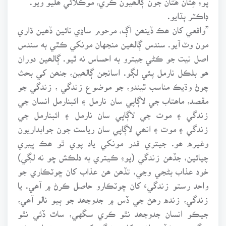
ڊاڪٽر ٻڌايو.
”واقعي کان ھڪ ڏينھن اڳ، مرحوم ساڍي نائين ڏھين ڌاري
مون وٽ آيو. سندس ڳالھين منجهان مونکي ڪٿي به سندس
اصل نيت جو ڪڻي جيترو به احساس نه ٿيو. ڳالھين دوران
ھو بلڪل نارمل پئي لڳو. اسانجن ڳالھين، جنھن کي بحث
چوڻ وڌيڪ مناسب ٿيندو، جو موضوع زندگي ، زندگي جو
مقصد، ماھتاب جي لاڳاپي سان نارمل ۽ ائبنارمل انسان جي
زندگي ۽ موت جي لاڳاپي سان نارمل ۽ ائبنارمل جي
زندگي ۽ موت ۽ انھي لاڳاپي سان رياست جون جوابداريون
وغيره ھو. جيتري قدر مونکي ياد پوي ٿو ھڪ ڀيري
چيائين، جڏھن زندگي (پوءِ ڪيتري به دلڪش ڇو نه لڳي)
خود عذاب بڻجي وڃي، تڏھن ھن عذاب کان ڇوٽڪاري جو
واحد رستو زندگيءَ کان ڇوٽڪارو حاصل ڪرڻ ۾ آھي. يا
زندگي، زنده رھڻ جي ڏس ۾ جدوجھد جو ٻيو نالو آھي،
جيڪو انسان جدوجھد نٿو ڪري سگهي، ساٿ ڏئي نٿو
سگهي جيڪڏھن انھن کان زندگي کسي وڃي، ته اھو ڪو