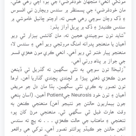
مان خودغرضيءَ جي پسمنظر ۾ سندس ويچارن تي افسوس
۽ ڏک وچان سوچي رھي ھيس ته، اوچتو ڇانيل خاموشي ۾
سندس ڪنبدڙ ۽ ڏک ۾ ڀريل آواز ٻڌم:
”شايد تون سوچيندي ھجين ته، مان کانئس بيزار ٿي ويو
آھيان يا منھنجو پدرانه امنگ مروٽجي ويو آھي ۽ سندس لاءِ
منھنجو پيار ختم ٿي ويو آھي. انھي ڪري مون ھھڙي قسم
جي جواز ۾ پناھ ورتي آھي.
”زليخا! تون سوچي به نٿي سگهين ته گذريل ٽي ڏينھن
مون ڪھڙي ذھني پيڙا ۾ لڇندي پڇندي گذاريا آھن. اوھ!
تون تصور به ڪري نٿي سگهين. ٻڌ! مان دل جو مريض
آھيان ۽ تون خود Neurosis جيPatient آھين. (اسان ٻنھي
جون بيماريون حالتن جو نتيجو آھن) منھنجي ڪنھن به
وقت ھارٽ فيل ٿي سگهي ٿي. منھنجي مرڻ کان پوءِ
تنھنجي ۽ ماھتاب جي حالت ڪھڙي . . . نه پڇ ته سندس
انھن حالتن جو ڪيڏو ڀوائتو تصور آھي. توکي ھي واقعو
شايد اڃا نه وسريو ھجي. ڪجهه ڏينھن اڳ، جيڪا پنھنجي