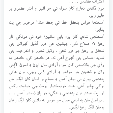
مون ڏانھن نھارڻ کان سواءِ ئي ھو اٿيو ۽ اندر ڪمري ۾
ھليو ويو.
”منھنجا ھواس بلڪل خطا ٿي چڪا ھئا.“ مرحوم جي پٽ
ٻڌايو:
”منھنجي شادي کان پوءِ بابي سائينءَ خود ئي مونکي ڌار
رھڻ لاءِ صلاح ڏني، چيائين: ھي دور گڏيل گهراڻن جي
شڪل ۾ رھڻ جو دور ناھي . وڌيل شعور ۽ انفراديت جي
شديد احساس جي گهرج آھي ته، ھر ڪنھن کي، ڪنھن به
وڏي جي بالادستي کان سواءِ آزادي سان اپڙڻ ۽ اسرڻ، اڳتي
وڌڻ ۽ ڦھلجڻ جو موقعو ۽ آزادي ڏني وڃي. تون ھاڻي
پنھنجي پيرن تي بيٺل آھين ۽ سماج ۾ اسان کان الڳ، جن
توکي ڄڻيو آھي، ھڪ خودمختيار يونٽ جي حيثيت رکين
ٿو. پٽ ھينئر تون پنھنجي زندگيءَ جو پاڻ ذميدار آھين . . .
. دراصل مان به انھي خيال جو ھوس ته مائٽن کان الڳ رھان
۽ مان الڳ رھڻ لڳس.
ھن واقعي کان ھڪ ڏينھن اڳ يارھين وڳي ڌاري پاڻ معمول