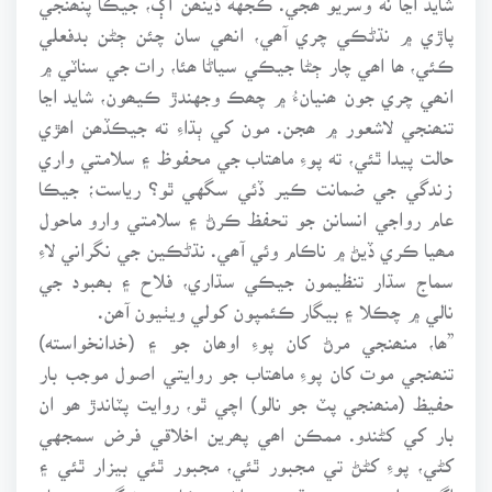
پاڙي ۾ نڌڻڪي چري آھي، انھي سان چئن ڄڻن بدفعلي
ڪئي، ھا اھي چار ڄڻا جيڪي سياڻا ھئا، رات جي سناٽي ۾
انھي چري جون ھنيانءُ ۾ چھڪ وجهندڙ ڪيھون، شايد اڃا
تنھنجي لاشعور ۾ ھجن. مون کي ٻڌاءِ ته جيڪڏھن اھڙي
حالت پيدا ٿئي، ته پوءِ ماھتاب جي محفوظ ۽ سلامتي واري
زندگي جي ضمانت ڪير ڏئي سگهي ٿو؟ رياست؛ جيڪا
عام رواجي انسانن جو تحفظ ڪرڻ ۽ سلامتي وارو ماحول
مھيا ڪري ڏيڻ ۾ ناڪام وئي آھي. نڌڻڪين جي نگراني لاءِ
سماج سڌار تنظيمون جيڪي سڌاري، فلاح ۽ بھبود جي
نالي ۾ چڪلا ۽ بيگار ڪئمپون کولي ويٺيون آھن.
”ھا، منھنجي مرڻ کان پوءِ اوھان جو ۽ (خدانخواسته)
تنھنجي موت کان پوءِ ماھتاب جو روايتي اصول موجب بار
حفيظ (منھنجي پٽ جو نالو) اچي ٿو، روايت پٽاندڙ ھو ان
بار کي کڻندو. ممڪن اھي پھرين اخلاقي فرض سمجهي
کڻي، پوءِ کڻڻ تي مجبور ٿئي، مجبور ٿئي بيزار ٿئي ۽
اڳتي ھلي ھن بي مقصد ۽ اڻ – ڪارج زندگين جو بار