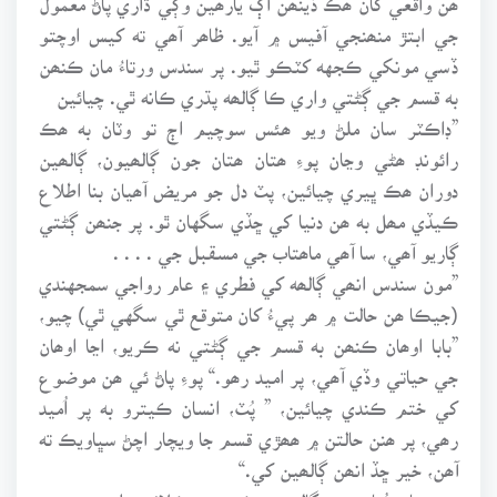
جي ابتڙ منھنجي آفيس ۾ آيو. ظاھر آھي ته کيس اوچتو
ڏسي مونکي ڪجهه کٽڪو ٿيو. پر سندس ورتاءُ مان ڪنھن
به قسم جي ڳڻتي واري ڪا ڳالھه پڌري ڪانه ٿي. چيائين
”ڊاڪٽر سان ملڻ ويو ھئس سوچيم اڄ تو وٽان به ھڪ
رائونڊ ھڻي وڃان پوءِ ھتان ھتان جون ڳالھيون، ڳالھين
دوران ھڪ ڀيري چيائين، پٽ دل جو مريض آھيان بنا اطلاع
ڪيڏي مھل به ھن دنيا کي ڇڏي سگهان ٿو. پر جنھن ڳڻتي
ڳاريو آھي، سا آھي ماھتاب جي مسقبل جي . . . .
”مون سندس انھي ڳالھه کي فطري ۽ عام رواجي سمجهندي
(جيڪا ھن حالت ۾ ھر پيءُ کان متوقع ٿي سگهي ٿي) چيو،
”بابا اوھان ڪنھن به قسم جي ڳڻتي نه ڪريو، اڃا اوھان
جي حياتي وڏي آھي، پر اميد رھو.“ پوءِ پاڻ ئي ھن موضوع
کي ختم ڪندي چيائين، ” پُٽ، انسان ڪيترو به پر اُميد
رھي، پر ھنن حالتن ۾ ھھڙي قسم جا ويچار اچڻ سڀاويڪ ته
آھن، خير ڇڏ انھن ڳالھين کي.“
پوءِ ھِتان ھُتان جون ڳالھيون ڪري، موڪلائي ھليو ويو.