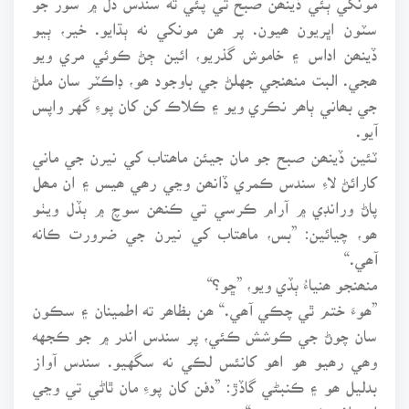
سٽون اڀريون ھيون. پر ھن مونکي نه ٻڌايو. خير، ٻيو
ڏينھن اداس ۽ خاموش گذريو، ائين ڄڻ ڪوئي مري ويو
ھجي. البت منھنجي جهلڻ جي باوجود ھو، ڊاڪٽر سان ملڻ
جي بھاني ٻاھر نڪري ويو ۽ ڪلاڪ کن کان پوءِ گهر واپس
آيو.
ٽئين ڏينھن صبح جو مان جيئن ماھتاب کي نيرن جي ماني
کارائڻ لاءِ سندس ڪمري ڏانھن وڃي رھي ھيس ۽ ان مھل
پاڻ ورانڊي ۾ آرام ڪرسي تي ڪنھن سوچ ۾ ٻڏل ويٺو
ھو، چيائين: ”بس، ماھتاب کي نيرن جي ضرورت ڪانه
آھي.“
منھنجو ھنياءُ ٻڏي ويو، ”ڇو؟“
”ھوءَ ختم ٿي چڪي آھي.“ ھن بظاھر ته اطمينان ۽ سڪون
سان چوڻ جي ڪوشش ڪئي، پر سندس اندر ۾ جو ڪجهه
وھي رھيو ھو اھو کانئس لڪي نه سگهيو. سندس آواز
بدليل ھو ۽ ڪنبڻي گاڏڙ: ”دفن کان پوءِ مان ٿاڻي تي وڃي
اعتراف ڪندس . . . .“