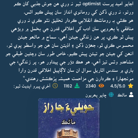
اجايو اميد پرست optimist ٿيو نہ وري ھن جوش جذبي کان ڪم
ورتو، نہ وري ڏکن کي رومانوي انداز سان پيش ڪيو اٿس.
ھو ڪٿي بہ رومانٽڪ انقلابي ڪردار تخليق نٿو ڪري نہ وري
منافقي يا ٻھروپي سان ادب کي اخلاقي قدرن جي بخمل ۾ ويڙھي
پيش ٿو ڪري. پر ھن زندگي جيئن آھي، سماج ۾ ماڻھو جيئن
محسوس ڪري ٿو، جھڙن ڏکن ۽ اذيتن سان ھن جو واسطو پوي ٿو،
انھن کي جيئن جو تيئن پيش ڪيو. خاص طور سان وچئين طبقي جو
مشاھدو وٽس تيز آھي. ھو ھڪ دؤر جي پيداور ھو، پر زندگيءَ جي
باري ۾ سندس اٿاريل سوال ان سان لاڳاپيل اخلاقي قدرن وارا
مونجهارا ۽ ڪردارن جي مزاحمت ھميشہ پرُڪشش رھندي.“
4.5/5.0
2340
1162
آخري ڀيرو اپڊيٽ ٿيو:
ماڻڪ
ڇاپو پھريون