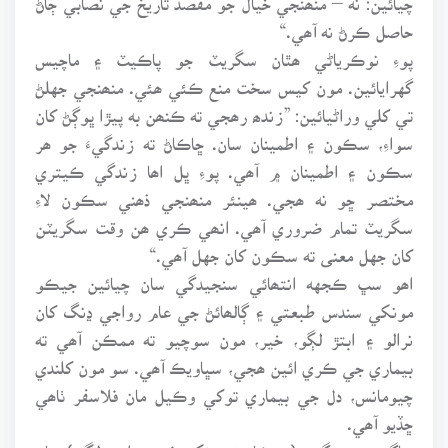
حاصل ڪرڻ نه آھي.“
پوءِ نوڪرياڻي ھٿان سگريٽ جو پاڪيٽ ۽ ماچيس
گهرايائين. مون کيس سخت منع ڪئي ھئي. منھنجي جهلڻ
تي کلي وراڻيائين: ”زندھ رھجي ته ڪنھن به پيڙا ڀوڳڻ کان
سواءِ، سڪون ۽ اطمينان سان. ڇاڪاڻ ته زندگيءَ جو ھر
سڪون ۽ اطمينان ۾ آھي. پوءِ ڀل اھا زندگي ڪيتري
مختصر ڇو نه ھجي. ھينئر منھنجي ذھني سڪون لاءِ
سگريٽ تمام ضروري آھي. انھي ڪري ھن وقت سگريٽن
کان جهل معنى ته سڪون کان جهل آھي.“
اھو سڀ ڪجهه انتھائي سنجيدگي سان چيائين جيڪو
مونکي سندس طبعتي ۽ ڳالھائڻ جي عام رواجي ڍنگ کان
نرالو ۽ ابتڙ لڳو، خير، مون سوچيو ته ممڪن آھي ته
بيماري جي ڪري ائين ھجي، سڀاويڪ آھي. سو مون کلندي
چيومانس، دل جي بيماري توکي وڪيل مان فلاسفر ٺاھي
ڇڏيو آھي.
ساڳي سنجيدگيءَ (جيڪا پڻ مونکي غير رواجي لڳي) سان