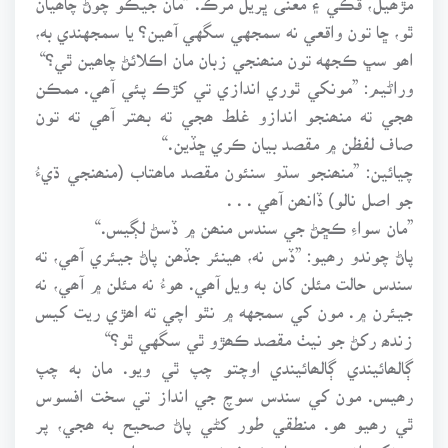
ٿو، ڇا تون واقعي نه سمجهي سگهي آھين؟ يا سمجهندي به،
اھو سڀ ڪجهه تون منھنجي زبان مان اڪلائڻ چاھين ٿي؟“
وراڻيم: ”مونکي ٿوري اندازي تي کڙڪ پئي آھي. ممڪن
ھجي ته منھنجو اندازو غلط ھجي ته بھتر آھي ته تون
صاف لفظن ۾ مقصد بيان ڪري ڇڏين.“
چيائين: ”منھنجو سڌو سنئون مقصد ماھتاب (منھنجي ڌيءُ
جو اصل نالو) ڏانھن آھي . . .
”مان سواءِ ڪڇڻ جي سندس منھن ۾ ڏسڻ لڳيس.“
پاڻ چوندو رھيو: ”ڏس نه، ھينئر جڏھن پاڻ جيئري آھي، ته
سندس حالت مئلن کان به ويل آھي. ھوءُ نه مئلن ۾ آھي، نه
جيئرن ۾. مون کي سمجهه ۾ نٿو اچي ته اھڙي ريت کيس
زندھ رکڻ جو نيٺ مقصد ڪھڙو ٿي سگهي ٿو؟“
ڳالھائيندي ڳالھائيندي اوچتو چپ ٿي ويو. مان به چپ
رھيس. مون کي سندس سوچ جي انداز تي سخت افسوس
ٿي رھيو ھو. منطقي طور کڻي پاڻ صحيح به ھجي، پر
مونکي انھيءَ منجهان خودغرضيءَ جي بوءِ اچي رھي ھئي.