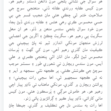
مون کيس ڪابه ورندي ڪانه ڏني. منھنجي سوچ جي
صلاحيت ختم ٿي چڪي ھئي مان عجيب قسم جي بي
حسي محسوس ڪري رھي ھئس ۽ ڪابه ورندي ڏيڻ بجاءِ
مون خود سوال بڻجي سندس منھن ۾ ڏٺو. ھو ان مھل
سگريٽ پي رھيو ھو. سگريٽ ڇڪڻ ۽ آڱرين جي اعصابي
لرزش منجهان مونکي اندازو ٿيو ته پاڻ بيچيني جي
ڪيفيت مان گذري رھيو آھي. مون کي گهٽ ۽ ٻُوساٽ
محسوس ٿيڻ لڳو. مان اتان اٿي پنھنجي ڪمري ۾ ھلي
آيس. مون سندس ويچارن تي شعوري طور ۽ سسٽم موجب
سوچڻ جي ڪوشش ڪئي، پر ڪجهه نٿي سمجهه ۾ آيم ۽
نه ئي ڪجهه سمجهيو ٿي. اھا سڄي رات بيچينيءَ ۽
ڀوائتن ويچارن ۾ گذري. مونکي ماھتاب تي ڏاڍو پيار اچي
رھيو ھو. ھو خاموش موڳي ۽ پُرسڪون ھئي. مون کيس
ماني کارائي، ڏاڍو پيار ڪيو ۽ ڳراٽڙيون پائي رُنو.
اھا رات به سندس دل جي تڪليف ۾ گذري. جيڪا ڄاڻ
مونکي ٻئي ڏينھن صبح تي پئي ته سندس دل ۾ سور جو