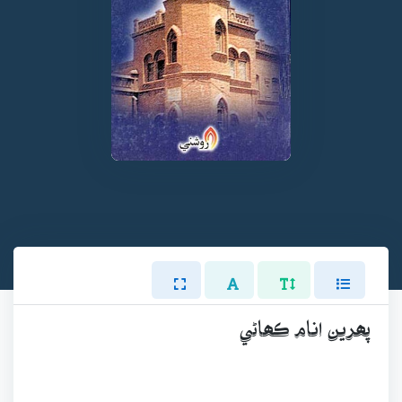
پھرين انام ڪھاڻي