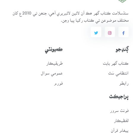
سنڌسلامت ڪتاب گهر ھڪ آن لائين لائبريري آھي، جنھن تي 2010ع کان
مختلف موضوعن تي ڪتاب رکيا پيا وڃن.
ڳنڍجو
ڪميونٽي
ڪتاب گهر بابت
طريقيڪار
انتظامي سَٿ
عمومي سوال
رابطو
فورم
پراجيڪٽ
فونٽ سرور
لفظيڪار
پيغامِ قرآن