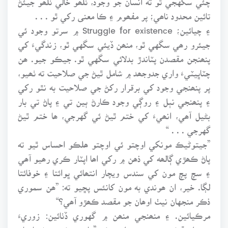
تائين محدود ناھي؛ پر مفھوم ۽ ڪا معنى رکي ٿو . . .
۽ چيائين؛ Struggle for existence ۾ سرتو وجود ئي
جيئرو رھي سگهي ٿو، منھن ڏيئي سگهي ٿو، زندگيءَ کي
پنھنجن مقصدن پٽاندڙ بدلائي سگهي ٿو. جيڪو جيو. ھن
چٽاڀيٽيءَ واري جدوجھد ۾ شامل ٿيڻ جي صلاحيت ته ٺھيو،
پر پنھنجي وجود کي برقرار رکڻ جي صلاحيت به نٿو رکي
۽ پنھنجي نٻل ۽ روڳي وجود ڪارڻ ٻين تي ۽ پاڻ تي بار
بڻيل آھي، انھيءَ کي ختم ٿيڻ ئي گهرجي، ھا ختم ٿيڻ
گهرجي . . . “
”جيتوڻيڪ مونکي اوچتو ئي اوچتو ھلڪو احساس ٿيو ته
پاڻ ڪھڙي ڳالھه کي ذھن ۾ رکي اھا اپٽار ڪري رھيو آھي
۽ سچ پچ مون کي سندس ويچار انتھائي ڀوائتا ۽ خوفائتا
لڳا. خير، ان ھوندي به مون کانئس پڇيو ته: ”ھن سموري
ذڪر منجهان نيٺ اوھان جو مقصد ڪھڙو آھي؟“
مرڪيائين. ۽ منھنجي منھن ۾ گهوري ڏٺائين: زوريءَ
مڙھيل، ڦڪي ۽ معنى ڀريل مرڪ. ”مان جيڪو چوڻ چاھيان