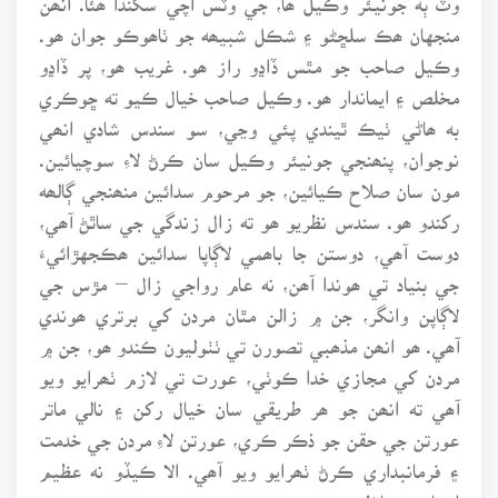
منجهان ھڪ سلڇڻو ۽ شڪل شبيھه جو ٺاھوڪو جوان ھو.
وڪيل صاحب جو مٿس ڏاڍو راز ھو. غريب ھو، پر ڏاڍو
مخلص ۽ ايماندار ھو. وڪيل صاحب خيال ڪيو ته ڇوڪري
به ھاڻي ٺيڪ ٿيندي پئي وڃي، سو سندس شادي انھي
نوجوان، پنھنجي جونيئر وڪيل سان ڪرڻ لاءِ سوچيائين.
مون سان صلاح ڪيائين، جو مرحوم سدائين منھنجي ڳالھه
رکندو ھو. سندس نظريو ھو ته زال زندگي جي ساٿڻ آھي،
دوست آھي، دوستن جا باھمي لاڳاپا سدائين ھڪجهڙائيءَ
جي بنياد تي ھوندا آھن، نه عام رواجي زال – مڙس جي
لاڳاپن وانگر، جن ۾ زالن مٿان مردن کي برتري ھوندي
آھي. ھو انھن مذھبي تصورن تي ٺٺوليون ڪندو ھو، جن ۾
مردن کي مجازي خدا ڪوٺي، عورت تي لازم ٺھرايو ويو
آھي ته انھن جو ھر طريقي سان خيال رکن ۽ نالي ماتر
عورتن جي حقن جو ذڪر ڪري، عورتن لاءِ مردن جي خدمت
۽ فرمانبداري ڪرڻ ٺھرايو ويو آھي. الا ڪيڏو نه عظيم
انسان ھو پاڻ!