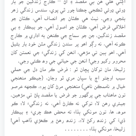
ڍوئي ڍوئي ٿڪجي چڪنا چور ٿي پوي، سندس زندگي زھر
بڻجي وڃي. نيٺ ھي ڪٿان جو انصاف آھي، ڪٿان جو
اخلاقي فرض آھي، ڪٿان جو اصول آھي، جو بيڪار ۽ بي
مقصد زندگين، جن جو سماج جي ڪنھن به اداري ۾ ڪارج
ڪونه آھي، نه رڳو اھو پر سندن زندگي مٿن خود بار بڻيل
آھي. اھو ٻين تي مڙھي، انھن کي زندگيءَ جي نعمتن کان
محروم رکيو وڃي! انھن جي حياتي جي وھ ڪئي وڃي.
زليخا، مان توکان پڇان ٿو : فرض ڪر مان دل جي حملي
سبب اوچتو اڄ يا سڀان مري ٿو وڃان، (جيڪو منھنجي
خيال ۾ ناممڪن ناھي) منھنجي مرڻ کان پوءِ، ڪجهه عرصو
تون ماھتاب جي پرگهور جو فرض يا مقصد پاڻ تي مڙھين.
جيئري رھن لاءِ توکي نه ڪارڻ آھي، نه زندگيءَ لاءِ ڪو
موھ. ھا، تون مونکي ٻڌاءِ ته محض ھڪ چريءَ ۽ بيڪار
ڌيءُ کي زندھ رکڻ لاءِ، زندھ رھڻ ۾ ڪھڙي ڏاھپ آھي!
زليخا، مونکي ٻڌاءِ . . . . . . . .
ھو سوال جي نشاني بڻجي مون ڏانھن ڏسندو رھيو ھو.