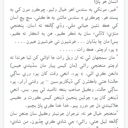
”خير، مونکي به سندس اھو خيال وڻيو. ڇوڪرو مون کي به
پسند ھو، ڇوڪري ۽ سندس مائٽن به ھا ڪئي. سچ پچ اسان
کي ھڪ نئين حياتي ملي. وڏي ڳالھه ته اسان، پنھنجي
مٺڙيءَ لاڏليءَ سان به ذڪر ڪيو، ھن به انڪار نه ڪيو.
بس! مان ڇا ٻڌايان . . . خوشيون ئي خوشيون ھيون . . . .
۽ پوءِ اوچتو، ھڪ رات . . . . . .
” مان سمجهان ٿي ته ان ويل رات جا اڍائي کن ٿيا ھوندا ته
اوچتو منھنجي راڻي (مان کيس پيار مان سڏيندي ھيس)
دانھن ڪري اٿي. ۽ پوءِ، انھي وقت کان پوءِ وري ساڳي
حالت! ھتي ڊاڪٽرن کي ڏيکاريوسين – پر وقتي آرام، پوءِ
ساڳي حالت. وڪيل صاحب بنھه نااميد ٿي پيو. بس، انھي
ڏينھن کان پوءِ چوٿين پنجين ڏينھن کيس ڪورٽ ۾ ڪيس
ھلائيندي دل جو دورو پيو. خدا خدا ڪري پاڻ بچيو.
”منھنجو خيال ھو ته، نوجوان جونيئر وڪيل سان جنھن سان
ڳالھه ٿيل ھئي، راڻيءَ جي شادي ڪري ڇڏيون. من شاديءَ
کان پوءِ چڱي ٿئي. پر انھيءَ جي ابتڙ وڪيل صاحب جو