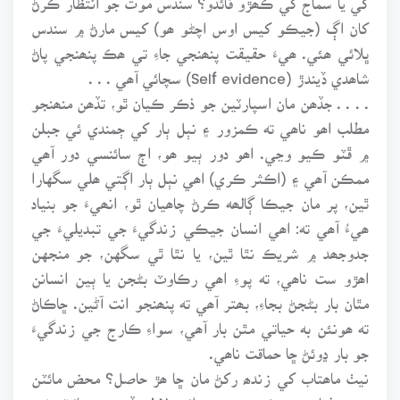
کان اڳ (جيڪو کيس اوس اچڻو ھو) کيس مارڻ ۾ سندس
ڀلائي ھئي. ھيءَ حقيقت پنھنجي جاءِ تي ھڪ پنھنجي پاڻ
شاھدي ڏيندڙ (Self evidence) سچائي آھي . . .
. . . . جڏھن مان اسپارٽين جو ذڪر ڪيان ٿو، تڏھن منھنجو
مطلب اھو ناھي ته ڪمزور ۽ نٻل ٻار کي ڄمندي ئي جبلن
۾ ڦٽو ڪيو وڃي. اھو دور ٻيو ھو، اڄ سائنسي دور آھي
ممڪن آھي ۽ (اڪثر ڪري) اھي نٻل ٻار اڳتي ھلي سگهارا
ٿين، پر مان جيڪا ڳالھه ڪرڻ چاھيان ٿو، انھيءَ جو بنياد
ھيءُ آھي ته: اھي انسان جيڪي زندگيءَ جي تبديليءَ جي
جدوجھد ۾ شريڪ نٿا ٿين، يا نٿا ٿي سگهن، جو منجهن
اھڙو ست ناھي، ته پوءِ اھي رڪاوٽ بڻجن يا ٻين انسانن
مٿان بار بڻجڻ بجاءِ، بھتر آھي ته پنھنجو انت آڻين. ڇاڪاڻ
ته ھونئن به حياتي مٿن بار آھي، سواءِ ڪارج جي زندگيءَ
جو بار ڍوئڻ ڇا حماقت ناھي.
نيٺ ماھتاب کي زندھ رکڻ مان ڇا ھڙ حاصل؟ محض مائٽن
جي جذباتي تسڪين جي پورائي لاءِ! جڏھن ته مائٽ خود