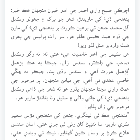
اڄوڪي صبح واري اخبار جي اھم خبرن منجهان ھڪ خبر:
پنھنجي ڌيءُ کي ماريندڙ، شھر جو برک ۽ جھونو وڪيل
گل محمد، جنھن تي پرھين ڪورٽ ۾ پنھنجي ڌيءُ کي مارڻ
جي ڏوھ ھيٺ ڪيس ھلڻو ھو، سو رات پوليس جي پھري
ھيٺ وارڊ ۾ مئل لڌو ويو!
ھن ڪيس جي اھم خاصيت ھيءَ ھئي ته: نه رڳو وڪيل
صاحب جي ڊاڪٽر، سندس زال، جيڪا به ھڪ پڙھيل
ڳڙھيل عورت آھي ۽ سندس وڏي پٽ، جيڪو به چڱي
خاصي عھدي تي آھي، جي بيانن منجهان، پر مرحوم جي
ھمٿ واري مڃتا منجهان پڌرو ھو ته شھر جي ڏاھي وڪيل
پنھنجي ڌيءُ کي ڄاڻي واڻي ۽ سٽيل رٿا پٽاندڙ ماريو ھو.
مرحوم جي زال ٻڌايو:
”منھنجي ھڪ ئي نينگري، جنھن کي منھنجي مڙس سعيو
ڪري ماريو، سا ننڍپڻ کان وٺي ئي چري ھئي. اسان سندس
علاج ڪرڻ ۾ وسان ڪين گهٽايو. ٺيڪ ٿي ويندي ھئي،
وري ساڳي حالت. ملڪ جي وڏين وڏين اسپتالن ۾ ۽ ماھر