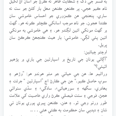
ٺاھ ڪيو ھجي. پر ڪنھن ڪنھن مھل بار کڻڻ جو ست نه
ساري، پنھنجي ھن ڪمزوري جو احساس خاموشي سان
ڪندا ھجون. جو ٺاھ موجب اسانکي ڪڇڻو ڪونه ھو. گهٽ
۾ گهٽ مونکي ائين لڳندو ھو. ۽ ھي خاموشي به مونکي
ائين پئي لڳي. خاموشي: بار ھيٺ ڪنجھڻ ڪرڪڻ سان
ڀريل.
اوچتو چيائين:
”آڳاٽي يونان جي تاريخ ۾ اسپارٽين جي باري ۾ پڙھيو
اٿيئي؟“
وراڻيم ھا. ھن جي حياتي جو متو ھوندو ھو: ”وڙھو ۽
سوڀ حاصل ڪيو.“ جن جي ڪارڻ اڄ ”اسپارٽين “ جرئت ۽
بھادري، سگهه ۽ سورھيائيءَ، سادگيءَ ۽ سڏي سنواٽي
ھجڻ، فوجي ۽ ستت فيصلي ڪرڻ واري خاصيت کي علامت
طور ورتو وڃي ٿو. ۽ ھنن، ڪنھن ڀيري پوري يونان تي
شان ۽ دٻدٻي سان حڪومت به ڪئي ھئي . . ..
چيائين: نه – منھنجي خيال جو مقصد تاريخ جي نصابي ڄاڻ