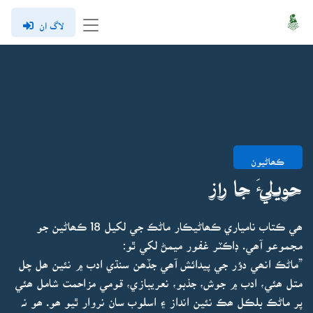
لاگ ان
ڪھاڻيون
حويليءَ جا راز
ھي ڪتاب نامياري ڪھاڻيڪار ماڻڪ جي لکيل 18 ڪھاڻين جو
مجموعو آھي. ڊاڪٽر غفور ميمڻ لکي ٿو:
”ماڻڪ انھي دؤر جي پيدائش آھي جڏھن سنڌي ادب ۾ نئين ھل چل
متل ھئي، ادب ۾ جوش، جذبو، نعريبازي، قومي مزاحمت شامل ھئي
پر ماڻڪ بلڪل ھڪ نئين انداز ۽ اسلوب سان نروار ٿيو ھو. ھو نہ