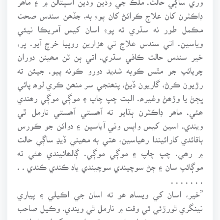
ڊاڪٽرن کان علاج ڪرائڻ کان پوءِ به، جڏھن سندس صحت
مڪمل طور نه سڌري ته پوءِ اسان کيس آمريڪا نيئي
وياسين. اتي سندس علاج تي ھزارين روپيا خرچ آيو. پر،
خير سندس حالت ڪافي سڌري. اتي ٻن ٽن مھينن دوران
چريائپ جو مٿس ڪوبه شديد دورو ڪونه پيو. جيئن ته
رڙيون ڪرڻ، گاريون ڏيڻ، پنھنجي سر منھن ڪري لوھ پائي
ڀڄڻ يا وڙھڻ وغيرھ. البت چپ چاپ ۽ موڳي موڳي رھندي
ھئي. ماھر ڊاڪٽرن ٻڌايو ته آھستي آھستي نارمل ٿي
ويندي. اسين کيس واپس وٺي آياسين ۽ دوائن جو ڪورس
باقائدي کارائيندا رھياسين، ھتي به مھيني ڏيڍ ساڳي حالت
۾ رھي. چپ چاپ ۽ موڳي موڳي. ڳالھائيندي ھئي ته
موڳائپ سان ۽ ڄڻ سوچيندي سوچيندي ياد ڪندي ڪندي . .
. . . . . . .
”خير، اسان کي ويساھ ھو ته اسان جي اڪيلي ۽ پياري
نينگري ٿورڙئي ئي وقت ۾ نارمل ٿي ويندي. وڪيل صاحب
وٽ ٻه جونيئر وڪيل ھا، جي وٽس اچي سکندا ھئا. انھن