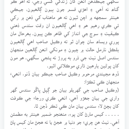
گناھ نه آھي ۽ اھڙي قسم جون ٻيون ڳالھيون، جيڪي
ھينئر سمجهه ۾ اچن ٿيون ته ھو ماھتاب کي ذھن ۾ رکي
ئي ڪري رھيو ھو ۽ اھي ڳالھيون ان وقت سندس ذھني
ڪيفيت ۽ سوچ جي انداز کي ظاھر ڪن پيون. بھرحال مان
پوري ويساھ سان چوان ٿو ته وڪيل صاحب اھي ڳالھيون
بلڪل نارمل حالت ۾ چيون ۽ مونکي انھن ڳالھين منجهان
سندس اصل نيت جي ذرو به پروڙ نه پئجي سگهي. ھو مون
کان پوڻين يارھين ڌاري موڪلائي اٿيو.
ڏوھ مڃيندي مرحوم وڪيل صاحب جيڪو بيان ڏنو، انھيءَ
منجهان ڪي ٽڪڙا:
(وڪيل صاحب جي گهريلو بيان جو ڳپل ڀاڱو سندس گهر
واري جي بيان جھڙو آھي، انھي ڪري ورجاءَ جي ڪوفت
کان بچڻ لاءِ سندس بيان مان ڪي ٽڪر ڏجن ٿا.
. . . . . کيس مارڻ کان پوءِ، منھنجو ضمير ھينئر به مطمئن
آھي. نيٺ ھن چريءَ جو دنيا ۾ ھجڻ يا نه ھجڻ مان کيس پاڻ
کي يا سماج کي ڪھڙو فائدو؟ سندس موت جو انتظار ڪرڻ