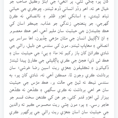
خيال ھو ته، اھو وڏو انساني ڏوھ ٿيندو. ڇوڪري جي حياتي
تباھ ٿيندي. ۽ اسانکي اھڙو ظلم ۽ ناانصافي نه ڪرڻ
گهرجي، جو پنھنجي زندگي جو عذاب، جيڪو اسان کي
ھڪ ڄڻيندڙن جي حيثيت سان مليو آھي، اھو ھڪ معصوم
۽ اڻ لاڳاپيل انسان جي مٿان مڙھي ڇڏيون. اھا سراسر بي
انصافي ۽ مھاپاپ ٿيندو. مون کي سندس ھن دليل، راڻي جي
شادي ڪرائڻ کان باز رکيو ته: ماءُ ۽ پيءُ جي حيثيت سان ۽
ھڪ ئي ڌيءُ ھجڻ جي ڪري پاڳلپڻي جي ڪارڻ پيدا ٿيندڙ
ڏکيائون ۽ تڪليفون جھڙي ريت اسين رضا خوشيءَ سان
برداشت ڪري وڃون ٿا، ممڪن آھي ته، شادي کان پوءِ به
سندس ٺيڪ نه ٿيڻ جي حالت ۾، ھڪ مڙس جي حيثيت
سان ھو اھي برداشت نه ڪري سگهي ۽ ڪڏھن نه ڪڏھن
بيزار ٿي اھڙو قدم کڻي، جو ھن کي ڪنھن سخت قسم جو
ھاڃو رسي. ۽ پوءِ مون چٽي ريت محسوس ڪيو ته والدين
جي حيثيت سان اسان جھڙي ريت راڻي جي پرگهور ڪري
سگهون ٿا، نوجوان وڪيل، مڙس جي حيثيت سان نه ڪندو.