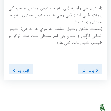
ڊاڪٽرن ھي راءِ به ڏني ته، جيڪڏھن وڪيل صاحب کي
بروقت طبي امداد ڏني وڃي ھا ته سندس جيئري رھڻ جا
امڪان وڌيڪ ھئا.
(بيشڪ جڏھن وڪيل صاحب نه مري ھا ته ھيءُ ڪيس
انساني لاڳاپن ۽ سماج جي اھم مسئلي بابت ھڪ انوکو ۽
دلچسپ ڪيس ثابت ٿئي ھا.)
پويون پَنو
اڳيون پنو