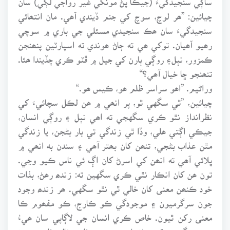
چيائين: ”ھر لوچ، سوچ کي جنم ڏيندي آھي. مان انتھائي
سنجيدگيءَ سان ھڪ سنجيدي مسئلي جي باري ۾ سوچي
رھيو آھيان. توکي ھي ته ڄاڻ ھوندي ته اسپارٽين پنھنجن
ڪمزور، نٻل۽ روڳي ٻارن کي جيل ۾ ڦٽو ڪري ڇڏيندا ھئا.
تنھنجو ڇا خيال آھي؟“
وراڻيم. ”اھو سراسر ظلم ھو، ڪيس ھو.“
چيائين، ”ٿي سگهي ٿو، پر انھي ۾ ھن لڪل سچائيءَ کي
نظرانداز نٿو ڪري سگهجي ته اھي نٻل ۽ روڳي انسان،
جيڪي اڳتي ھلي، وڏا ٿي زندگي تي بار بڻجن، يا زندگي
مٿن عذاب بڻجي، تنھن کان بھتر آھي ۽ سندن به انھي ۾
ڀلائي آھي ته انھن کي اسرڻ کان اڳ ئي ناس ڪيو وڃي.
تون ھن کان انڪار نٿي ڪري سگهين ته: زندھ رھڻ، بذات
خود ڪنھن معنى کان خالي ٿي نٿو سگهي. ھر زندھ وجود
جون سرگرميون ۽ موجودگي ڪو ڪارج، ڪو مفھوم ڪا
معنى رکن ٿيون. خاص ڪري انسان جي لاڳاپي سان ھيءُ
چئي سگهجي ٿو ته انسان جو وجود، ٺلھو خالي ٺلھو جيئڻ