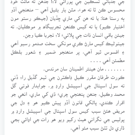
محسوس ڪن ٿا ته ھوءَ، مٿن بار بڻيل آھي – منھنجي آڏو
ٻه رستا ھئا: يا ته ھن کي ماري ڇڏيان (جيڪو رستو مون
اختيار ڪيو) يا ته کيس ڪنھن تجربيگاھ ۾ موڪليان، ته
جيئن باقي انسان ذات جي ڀلائيءَ لاءِ تجربا ڪيا وڃن.
جيتوڻيڪ کيس مارڻ ڪري مونکي سخت صدمو رسيو آھي
۽ افسوس ٿيو آھي، پر منھنجو ضمير ۽ شعور بلڪل
مطمئن آھي . . . .
. . . . . . . مان ھينئر اطمينان سان مرندس.
ڪورٽ طرفان مقرر ڪيل ڊاڪٽرن جي ٽيم گڏيل راءِ ڏني
ته سول اسپتال جي اسپيشل وارڊ ۾، جوابدار فوتي گل
محمد وڪيل، جنھن پنھنجي چريءَ ڌي کي ماري، انھي جو
اقرار ڪندي، پاڻکي قانون آڏو پيش ڪيو ھو ۽ دل جي
مريض ھئڻ سبب کيس سول اسپتال جي اسپيشل وارڊ ۾
پوليس جي نگراني ھيٺ رکيو ويو ھو رات جي اڍائي بجي
ڌاري دل ٽٽڻ سبب مئو آھي.