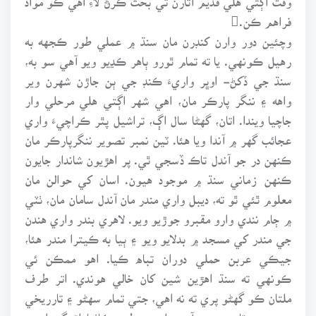
فراهم ڪن.
وچئين دور وارن کنڊرن مان سنڌ ۾ عملي طور ڪجهه به
رهيل ڪونهي. يا ته تمام ٿورو ٻاهر ڪڍيو ويو آهي سو به،
سنڌ جي ڏکڻ- اوڀر واريءَ ڪنڊ جي ٻن جاڙن شهرن وير
واهه ۽ ننگر پارڪر مان، اهي شهر اڳتي هلي مرحلي وار
جاچيا ويندا. اتان، گهڻا سال اڳ، تراشيل پٿر ڪراچيءَ واري
عجائب گهر ۾ آندا ويا هئا. ٽين نمبر تصوير ننگرپارڪر مان
ڪنهن در جو آندل تاڪ ڏسجي ٿي. پر اهڙيون شاندار جايون
ڪنهن زماني سنڌ ۾ موجود هيون. اسان کي حوالن مان
معلوم ٿئي ٿو ته، ديبل واري مندر مان آندل سامان مان، ٺٽي
۾ ڄام نندي وارو مقبرو جوڙيو ويو. لاهري بندر واري هندن
جي مندر کي مسجد ۾ بدلايو ويو ۽ ٻيا به ڪيترا مندر هئا،
جيڪي عربن حملي دوران تباه ڪيا. اهو ممڪن ئي
ڪونهي ته سنڌ اهڙين شين کان خالي هوندي. اتر طرف
ملتان ڪو گهڻو پري ته نه اهي، جتي تمام سهڻو ۽ تارريخي
سورج ديوتا جو مندر آهي. اهڙيءَ طرح ڪاٺياواڙ گجرات ۽