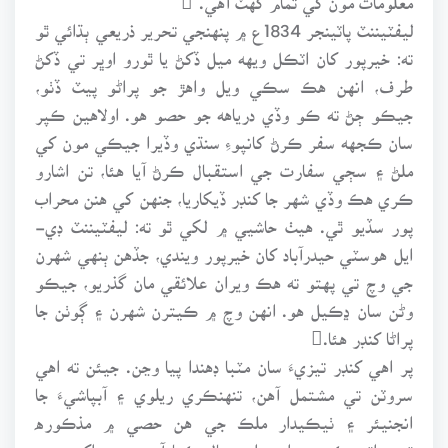
ليفٽيننٽ پاٽينجر 1834ع ۾ پنهنجي تحرير ذريعي ٻڌائي ٿو
ته: خيرپور کان اٽڪل ويهه ميل ڏکڻ يا ٿورو اوڀر تي ڏکڻ
طرف، انهن هڪ سڪي ويل واهڙ جو پراڻو پيٽ ڏٺو،
جيڪو ڄڻ ته ڪو وڏي درياهه جو حصو هو. اولاهين ڪپر
سان ڪجهه سفر ڪرڻ کانپوءِ سنڌي وڏيرا جيڪي مون کي
ملڻ ۽ سڄي سفارت جي استقبال ڪرڻ آيا هئا، تن اشارو
ڪري هڪ وڏي شهر جا کنڊر ڏيکاريا، جنهن کي هنن محراب
پور سڏيو ٿي. هيٺ حاشيي ۾ لکي ٿو ته: ليفٽيننٽ ڊي-
ايل هوسٽي حيدرآباد کان خيرپور ويندي، جڏهن ٻنهي شهرن
جي وچ تي پهتو ته هڪ ويران علائقي مان گذريو، جيڪو
وڻن سان ڍڪيل هو. انهن وچ ۾ ڪيترن شهرن ۽ ڳوٺن جا
پراڻا کنڊر هئا.
پر اهي کنڊر تيزيءَ سان مٽبا ڊهندا پيا وڃن. جيئن ته اهي
سروٽن تي مشتمل آهن، تنهنڪري ريلوي ۽ آبپاشيءَ جا
انجنيئر ۽ ٺيڪيدار ملڪ جي هن حصي ۾ مذڪوره
تعميراتي ڪم ۾ اهي استعمال ڪيا آهن. هنن اکرن جي