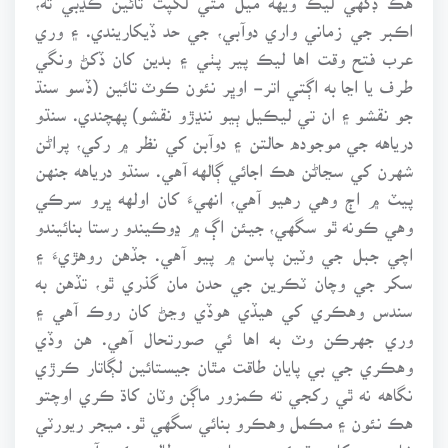
اڪبر جي زماني واري دوآبي، جي حد ڏيکاريندي. ۽ وري
عرب فتح وقت اها ليڪ پير پٺي ۽ بدين کان ڏکڻ ونگي
طرف يا اڃا به اڳتي اتر- اوڀر نئون ڪوٽ تائين (ڏسو سنڌ
جو نقشو ۽ ان تي ليڪيل ٻيو ننڍڙو نقشو) پهچندي. سنڌو
درياهه جي موجوده حالتن ۽ دوآبن کي نظر ۾ رکي، پراڻن
شهرن کي سڃاڻن هڪ اجائي ڳالهه آهي. سنڌو درياهه جنهن
پيٽ ۾ اڄ وهي رهيو آهي، انهيءَ کان اولهه ڀرو سرڪي
وهي ڪونه ٿو سگهي، جيئن اڳ ۾ ڍوڪيندو رستا بنائيندو
اچي جبل جي وٽين پاسن ۾ پيو آهي. جڏهن روهڙيءَ ۽
سکر جي وچان ٽڪرين جي حدن مان گذري ٿو، تڏهن به
سندس وهڪري کي هيڏي هوڏي وڃڻ کان روڪ آهي ۽
وري جهرڪن وٽ به اها ئي صورتحال آهي. هن وڏي
وهڪري جي بي پايان طاقت مٿان جيستائين لڳاتار ڪرڙي
نگاهه نه ٿي رکجي ته ڪمزور ماڳن وٽان کاڌ ڪري اوچتو
هڪ نئون ۽ مڪمل وهڪرو بنائي سگهي ٿو. ميجر ريورٽي
شايد سڀ کان وڌيڪ هن درياهه جو مطاليو ڪيو آهي ۽ هو