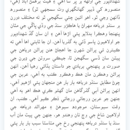
منصوره کي ڏيپر گهانگهري وٽ سمجهي ٿو) ۽ منصوره
ڏانهن وڃي ٿو. اهو ائين چئي سگهجي ٿو ته مختلف دورن
۾ سنڌو درياهه مهراڻ يا هاڪڙو سنڌ جي وڏي ڀاڱي جي مٿان
پنهنجا وهڪرا بدلايو پئي اڙها آهن ۽ ان سان گڏ شهدادپور
جو اولاهيون پاسو ڏئي به گذريا آهن. ان جا ثابتي اها آهي ته
ڪيترن ئي پراڻن شهرن جا اهڃاڻ هنن پراڻن درياهن جي
پيٽن سان ڏسي سگهجن ٿا، جيڪي سروٽن جي ڍيرن جي
صورت ۾ پنهنجي بربادي جو داستان ٻڌائي رهيا آهن. انهن
پراڻن وهڪرن مان هڪ وهڪرو ڪنب به آهي، عربن جي
چوڻ مطابق سنڌو درياهه بار بار هن منجهان پئي اڙهيو آهي.
انهن پراڻن آبي گذرگاهن مان گهڻو ڪري هڪ اهو به آهي
جنهن جو عربن ورجائي ورجائي ذڪر ڪيو آهي. ڪنب، ان
وقت سيوستان، موجوده سيوهڻ ۽ مهراڻد درياهه جي
اولاهين شاخ جي وچ تان وهندو هو، جنهن جي پيٽ مان آب
سنڌ يا سنڌو درياهه پنهنجي رخ جي مٽاسٽا سبب بار بار پئي
گذريو آهي. هئگ چوي ٿو ته ”جيڪڏهن اهي اصطخري ۽