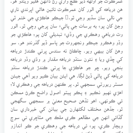
هن درياهه کي الور کان عمرڪوٽ تائين هاڻي اڀرندي ناري
جي نالي سان سڏيو وڃي ٿو، جيڪو هاڪڙي جي ختم ٿي
وڃڻ کان پوءِ به برسات جي پاڻيءَ سان ڀرجي وڇي ٿو. الور
وٽ درياهي وهڪري جي وڏيءَ تبديلي کان پوءِ هاڪڙي جو
وڏو وهڪرو جيڪو ونجهروٽ جو پاسو ڏيو گذرندو هو، سو
وهڻ کان بيهي ويو. ڇاڪاڻ ته سندس ڀرتي ڪندڙ درياهه
کي ڇڏي ويا ۽ نئون سنڌو درياهه مقدار ۾ وڌي وڏو درياهه
بنجي ويو. ڇو جو هاڪڙي جا ڀرتي ڪندڙ درياهه سنڌو
درياهه کي پاڻي ڏيڻ لڳا. هي ايئن بيان ڪيو ويو آهي جيئن
مسٽر ريورٽي سمجهي ٿو. پر ڪنهن درياهه جي وهڪري لاءِ
اهڙي ٺهيو ٺڪيو ۽ پڪو پيٽو اصول واضح ڪرڻ ممڪن
ئي ڪونهي. اهو تڏهن صحيح معنيٰ ۾ سمجهي سگهجي
ٿو، جڏهن مختلف لکڻهارن جي بيانن کي خبرداري سان
گڏائي انهن جي مطالعو ڪري ملڪ جي مٿاڇري تي سوچ
ويچار ڪري، پوءِ ئي درياهه جي وهڪري جو ڪو اندازو
لڳائي سگهبو، لکڻهارن جي وڏي غلطي هتي بيان ڪري