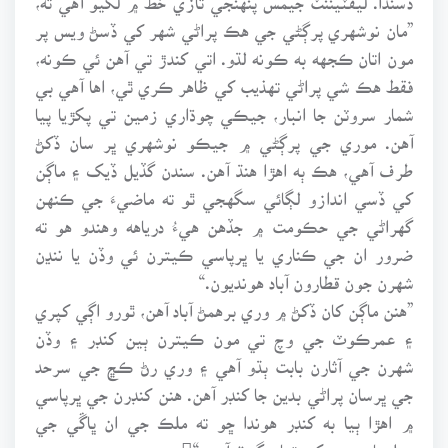
”مان نوشهري پرڳڻي جي هڪ پراڻي شهر کي ڏسڻ ويس پر
مون اتان ڪجهه به ڪونه لڌو. اتي کندڙ تي آهن ئي ڪونه،
فقط هڪ شي پراڻي تهذيب کي ظاهر ڪري ٿي، اها آهي بي
شمار سروٽن جا انبار، جيڪي چوڌاري زمين تي پکڙيا پيا
آهن. موري جي پرڳڻي ۾ جيڪو نوشهري ڀر سان ڏکڻ
طرف آهي، هڪ ٻه اهڙا هنڌ آهن. سندن گڏيل ڏيک ۽ ماڳن
کي ڏسي اندازو لڳائي سگهجي ٿو ته ماضيءَ جي ڪنهن
گهراڻي جي حڪومت ۾ جڏهن هيءُ درياهه وهندو هو ته
ضرور ان جي ڪناري يا ڀرپاسي ڪيترن ئي وڏن يا ننڍن
شهرن جون قطارون آباد هونديون.“
”هنن ماڳن کان ڏکڻ ۾ وري برهمڻ آباد آهن، ٿورو اڳي کپري
۽ عمرڪوٽ جي وچ تي مون ڪيترن ٻين کنڊر ۽ وڏن
شهرن جي آثارن بابت ٻڌو آهي ۽ وري رڻ ڪڇ جي سرحد
جي ڀرسان پراڻي بدين جا کنڊر آهن. هنن کنڊرن جي ڀرپاسي
۾ اهڙا ٻيا به کنڊر هوندا ڇو ته ملڪ جي ان ڀاڱي جي
معلومات مون کي تمام گهٽ آهي.“