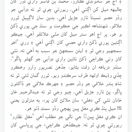
چاليهه ميل کن اڳتي آهي. ريورٽي چوي ٿو ته دوآبي جو
وڏو حصو نسبتاً تازو جڙيل آهي. بدين سان لاڳپيل ٿورو
علاقو، شهنشاهه اڪبر جي حڪومت ۾ سنڌ جي پوري ڏکڻ
۾ هو. پر اڄ اهو ستر ميل کان مٿي علائقو آهي. جيڪو
اڳئين پوري ڏکڻ واري حصي کان اڳتي آهي ۽ وري ”اهو
سمجهيو وڃي ٿو ۽ ايئن سمجهڻ جو سبب به آهي ته، ٺٽي
کان وٺي ڪراچي ڏکڻ تائين واري دوآبي جو گهڻو ڀاڱو“،
سنڌو درياهه ان وقت بڻايو، جڏهن نصرپور وارو وهڪرو
ڇڏي وڌيڪ اولهه طرف سرڪندو ويو. ٿورو گمان ٿئي ٿو ته
شاه بندر علاقي جو وڏو حصو ۽ جهرڪ علاقي جو ڏاکڻون
ڀاڱو، پڻ تازو جڙيل آهي. چيو وڃي ٿو ته عبدالرحيم خان
خانان ٺٽي کي دهليءَ سان ملائڻ کان پوءِ، ٻه منزلون يعني
15 ميل پنڌ ڪري مغل ڀين پهچي وڏو سمنڊ ڏٺو هو.
ان ڪري مغل ڀين جي نالي جو مطلب آهي ”مغل نظارو“
ريورٽي چوي ٿو ته: جيڪڏهن ڪراچيءَ جي ڀرپاسي کان
هڪ ڊگهي ليڪ ويهه ميل مٿي لکپت تائين ڪڍبي ته،