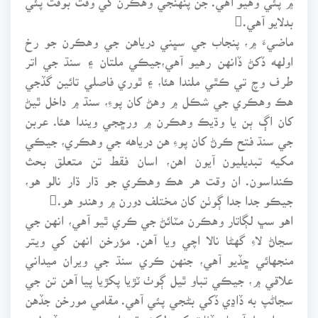
بدلايو آهي.
ماضيءَ ۾، پنجاب جي سڀني درياهن جي وهڪرن جو رخ
اولهه ڏکڻ ڏانهن رهيو آهي،جيڪي ملتان ۽ سنڌ جي اتر
طرف وچ تي ڪٿي ملندا هئا، ۽ ٿوري فاصلي تائين گڏجي
هڪ وهڪري جي شڪل ۾ وهڻ کان پوءِ، سنڌ ۾ داخل ٿيڻ
کان اڳ ٻن يا وڌيڪ وهڪرن ۾ ورڇجي ويندا هئا. عربن
جي سنڌ فتح ڪرڻ کان پوءِ هن درياهه جي وهڪري، جيڪي
مکيه تبديليون آيون اهن، اسان فقط تن متعلق بحث
ڪنداسون. ان وقت هر هڪ وهڪري جو ڌار ڌار نالو هو،
جيڪو جدا جدا ڳوٺن کان مختلف دورن ۾ وهندو هو.
اهو سڀ لڳاتار وهڪرن مٽائڻ جي ڪري ٿيو آهي، انهن جي
سڃاڻ لاءِ گهڻا نالا اچي ويا آهن. مؤرخن انهن کي ويتر
منجهائي ڇڏيو آهي، جنهن ڪري سنڌ جي ويران ميداني
علاقي ۾، جيڪي تباو ٿيل ڳوٺ ٽڙيا پکڙيا پيا آهن تن جي
سڃاڻپ به ڏاڍي ڏکي بڻجي پئي آهي. مقامي مورخن جڏهن
هي اجڙيل آستان ڏٺا ته کين لکڻ وقت ان دور جي ٻوڏ، دل ۽