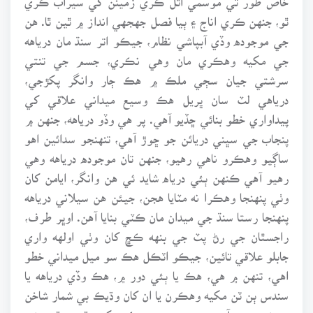
ٿو، جنهن ڪري اناج ۽ ٻيا فصل جهجهي انداز ۾ ٿين ٿا. هن
جي موجوده وڏي آبپاشي نظام، جيڪو اتر سنڌ مان درياهه
جي مکيه وهڪري مان وهي نڪري، جسم جي تنتي
سرشتي جيان سڄي ملڪ ۾ هڪ ڄار وانگر پکڙجي،
درياهي لٽ سان ڀريل هڪ وسيع ميداني علاقي کي
پيداواري خطو بنائي ڇڏيو آهي. پر هي وڏو درياهه، جنهن ۾
پنجاب جي سڀني دريائن جو ڇوڙ آهي، تنهنجو سدائين اهو
ساڳيو وهڪرو ناهي رهيو، جنهن تان موجوده درياهه وهي
رهيو آهي ڪنهن ٻئي درياه شايد ئي هن وانگر، ايامن کان
وٺي پنهنجا وهڪرا نه مٽايا هجن، جيئن هن سيلاني درياهه
پنهنجا رستا سنڌ جي ميدان مان ڪٽي بنايا آهن. اوڀر طرف،
راجسٿان جي رڻ پٽ جي بنهه ڪڇ کان وٺي اولهه واري
جابلو علاقي تائين، جيڪو اٽڪل هڪ سو ميل ميداني خطو
اهي، تنهن ۾ هي، هڪ يا ٻئي دور ۾، هڪ وڏي درياهه يا
سندس ٻن ٽن مکيه وهڪرن يا ان کان وڌيڪ بي شمار شاخن
۾ پئي وهيو آهي. جن پنهنجي وهڪرن کي وقت بوقت پئي