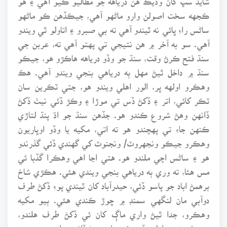
ڪجهه سخت اصولن وارو ماڻهو آهي، جيڪڏهن ڪو ماڻهو
ساڻس راءِ ڀائي نه ٿيندو آهي ته بي صبرو ۽ اتاولو ٿي ويندو
آهي. سو به آخر ۾ هن نتيجي تي پهتو آهي ته، عربن جي
سنڌ فتح ڪرڻ وقت، سنڌ جو وڏو درياهه هاڪڙو هو، جيڪو
سنڌ ۾ داخل ٿيڻ مهل ٻه درياهي بنجي ويندو آهي. هڪ
وهڪرو اولهه ڀر، الور اهلي ويندو هو، جتي ٽڪرين سان
ٽڪر کائي، اتر ۽ ڏکڻ ڏس تي موڙا ۽ وڪڙ ڏئي نيٺ ڏکڻ
ڏانهن وهڻ شروع ڪندو هو. جڏهن سنڌ جو اڌ پنڌ لتاڙي
ڪنهن جاءِ تي پهچندو هو ته اتي، مکيه يا وڏو اوڀاريون
وهڪرو جيڪو ونجهروٽ/ ونجنوٽ کي گهندي ڏئي گذرندو
هو ۽ ساڻس اچي ملندو هو. هتي اڃا اهي وهڪرا گڏبا ئي
مس هئا، ته وري ٻه درياهي بنجي ويندي هئي. هڪڙي شاخ
برهمڻ اباد جو پاسو ڏئي، حيدرآباد کان ٿيندي پوءِ ڏکڻ طرف
دوآبي مان لنگهي سمنڊ ۾ ڇوڙ ڪندي هئي. ٻيو مکيه
وهڪرو، جدا ٿيڻ واري ماڳ کان ئي ڏکڻ طرف هلندو،
عمرڪوٽ جو اولهه ڏيو ڪڇ واري رڻ ڏانهن هليو ويندو هو.