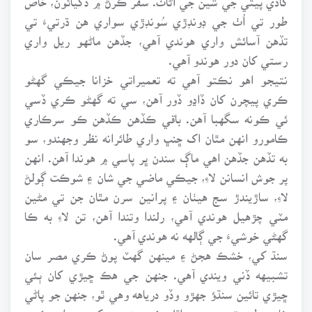
طور تي اُٺ جي ڊونڊڙي سُونڊڙي سواري هن ڌرتيءَ تي
تڏهن آسائش واري هوندي آهي، جڏهن ماڻهو ريل واري
رستي کان دور هوندو آهي.
نتيجو اهو نڪتو آهي ته تعميراتي خزانا جيڪي گهڻو
ڪري پيچرن کان ڏاڍو ڏور آهن، سي ته گهڻو ڪري ڏسي
ئي ڪونه سگهبا آهن. باقي ڪڏهن ڪڏهن ڪو سرڪاري
ڪامورو انهن مٿان اک ڇنڀ واري طائرانه نظر وجهندو، سو
به تڏهن جڏهن اهي ماڳ سندن ڀر پاسي ۾ هوندا آهن. انهن
پر جوش انسانن لاءِ، جيڪي ماضي جي شان ۽ شوڪت ڳولڻ
لاءِ، ساڙيندڙ سج هيٺان ۽ پرانين سرن مٿان جن تي مڻين
مٽي چڙهيل هوندي آهي، رلندا وتندا آهن، تن لاءِ به ڪا
گهڻي خوشيءَ جي ڳالهه نه هوندي آهي.
سنڌ کي، خشڪ هجڻ ۽ مينهن گهٽ پوڻ ڪري مصر سان
تشبيهه ڏني ويندي آهي. جنهن جي هڪ ڇيڙي کان ٻئي
ڇيڙي تائين سنڌؤ جهڙو وڏو درياهه وهي ٿو، جنهن جو پاڻي
خاص طور تي موسمي اٿل ڪري زمينن کي سيراب ڪري