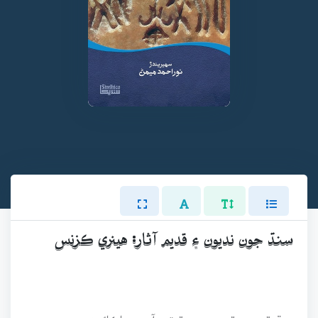
سنڌ جون نديون ۽ قديم آثار: هينري ڪزنس
سنڌ قبن ۽ قبرن جي ڌرتي آهي. پاڪائيءَ جي پردي ۾