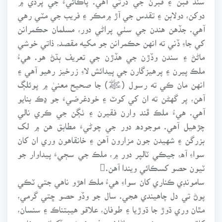
دوکن، دولابن ۽ تقدس جي آڙ ۾مڪر ۽ فريب جي مٽي رهي
آهي. جڏهن هندن جي سٺي پراڻي دور، مسلمان حڪمرانن
کي جاءِ ڏني ته انهن حڪمرانن جو مکيه مقصد، ذاتي خوشي
ماڻڻ ۽ سندن وڏڙن جي هڏڙن جي تعريف ٻڌڻ هو. هيءُ
ملڪ پيرن ۽ پرهيزگارن جي پيدائش لاءِ زرخيز رهيو آهي ۽
انهن مان ڪي ته رسول (ﷺ) جا صحيح معنيٰ ۾ پوئلڳ
آهن، پر گهڻن ته ان کي کوٽ ۽ خودغرضيءَ جو ڍڪ بنايو
آهي. هيءُ ملڪ ڦند وارن فقيرن ۽ ٺڳن جي ڪري نالي
چڙهيل آهي. موجوده دور جي چوڻيءَ مطابق هن ۾ لک
بزرگن ۽ شهيدن جون مزارون آهن ۽ خانقاهون وري ان کان
سواءِ آه، جيڪي ٽالپر دور ۾، ملڪ جي سڄيءَ پيداوار جو
ٽيون حصو کسڪائي ويندا آهن.
سامونڊي ڪناري کان سواءِ هيءُ ملڪ اهڙو ناهي جتي ٽڪي
پوڻ تي دل چاهيندي هجي. سال جو وڏو حصو ڇتي گرمي،
مٿان وري ڌوڙ جا ڌوڙيا ۽ طوفان، علاقو هيبتناڪ ۽ سنسان،
کاڌي پيتي جي شين جي اڻاٺ. سفر ڪرڻ ۾ ڏکيائون، خاص