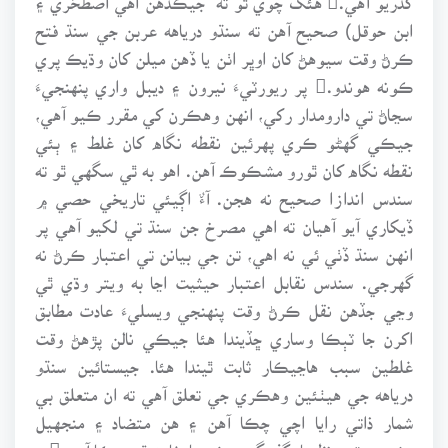
ابن حوقل) صحيح آهن ته سنڌو درياهه عربن جي سنڌ فتح
ڪرڻ وقت سيوهڻ کان اوڀر اٺن يا ڏهن ميلن کان وڌيڪ پري
ڪونه هوندو. پر ريورٽيءَ نيرون ۽ ديبل واري پنهنجيءَ
سڃاڻ تي دارومدار رکي، انهن وهڪرن کي مقرر ڪيو آهي،
جيڪي گهڻو ڪري پهرئين نقطه نگاه کان غلط ۽ ٻئي
نقطه نگاه کان ٿورو مشڪوڪ آهن. اهو به ٿي سگهي ٿو ته
سندس اندازا صحيح نه هجن. آءٌ اڳيئي تاريخي حصي ۾
ڏيکاري آيو آهيان ته اهي مصرخ جن سنڌ تي لکيو آهي پر
انهن سنڌ ڏٺي ئي نه اهي، تن جي بيانن تي اعتبار ڪرڻ نه
گهرجي. سندس نقابل اعتبار حيثيت اڃا به ويتر وڌي ٿي
وڃي جڏهن نقل ڪرڻ وقت پنهنجي ويسليءَ عادت مطابق
اکرن جا ٽٻڪا وساري ڇڏيندا هئا جيڪي نالن پڙهڻ وقت
غلطين سبب هاڃيڪار ثابت ٿيندا هئا. جيستائين سنڌو
درياهه جي هيٺئين وهڪري جي تعلق آهي ته ان متعلق بي
شمار ذاتي رايا اچي چڪا آهن ۽ هن متضاد ۽ منجهيل
مضمون تي، نظريا، گفتگو بحث مباحثا به ٿي چڪا آهن.