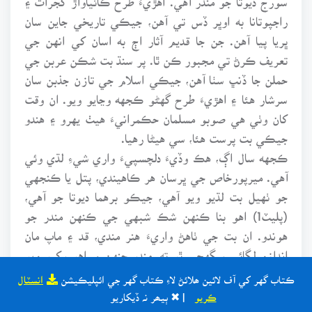
راجپوتانا به اوڀر ڏس تي آهن، جيڪي تاريخي جاين سان
ڀريا پيا آهن. جن جا قديم آثار اڄ به اسان کي انهن جي
تعريف ڪرڻ تي مجبور ڪن ٿا. پر سنڌ بت شڪن عربن جي
حملن جا ڏنڀ سٺا آهن، جيڪي اسلام جي تازن جذبن سان
سرشار هئا ۽ اهڙيءَ طرح گهڻو ڪجهه وڃايو ويو. ان وقت
کان وٺي هي صوبو مسلمان حڪمرانيءَ هيٺ يهرو ۽ هندو
جيڪي بت پرست هئا، سي هيڻا رهيا.
ڪجهه سال اڳ، هڪ وڏيءَ دلچسپيءَ واري شيءِ لڌي وئي
آهي. ميرپورخاص جي ڀرسان هر ڪاهيندي، پتل يا ڪنجهي
جو ٺهيل بت لڌيو ويو آهي، جيڪو برهما ديوتا جو آهي،
(پليٽ1) اهو بنا ڪنهن شڪ شبهي جي ڪنهن مندر جو
هوندو. ان بت جي ٺاهڻ واريءَ هنر مندي، قد ۽ ماپ مان
اندازو لڳائي سگهجي ٿو ته، مندر جنهن ۾ اهو رکيو ويو
هوندو سو وڏيءَ تعميراتي اهميت وارو هوندو. اها ڄاڻ به
ڪتاب گهر کي آف لائين ھلائڻ لاءِ ڪتاب گهر جي ائپليڪيشن
انسٽال
دلچسپيءَ کان خالي نه ٿيندي ته عربن کان اڳ انهن جڳهن
ڪريو
| ✖ ٻيھر نہ ڏيکاريو
جوڙڻ ۾ ڪهڙو سامان ڪتب ايندو هو. جيڪڏهن اهو پٿر