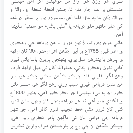
هندستان ۾ عام جام ملن ٿا، جيئن انڪاءِ ٽنڪاءِ ۽ روالا ۽
جوالا، دکن جا ٻه جاڙا قلعا آهن. موجوده دور ۾ سنڌو درياهه
کي عام ماڻهو مٺو درياهه يا ”مٺي پاڻيءَ جو سمنڊ“ سڏيندا
آهن.
هاڻي موجوده وقت ڏانهن مڙون ٿا هن درياهه جي وهڪري
۾ اهم ڦيرو 1758ع ۾ آيو، جڏهن اهو اوچتو، هالا کان اولهه
۾ ٻارهن يا پندرهن ميل پري، پنهنجي ڀريون پاسا پائي ڦيرو
کائي نئون وهڪرو بڻائي، حيدرآباد کان ٽي ميل اولهه طرف
وهڻ لڳو. ڦليلي ڦاٽ جيڪو ڪڏهن سڪي چڪو هو، سو
هن نئين درياهي ڦيري سبب وري وهڻ لڳو هو. مسٽر ناٿن
ڪرو اڃا به ٻيءَ تبديليءَ جو ذڪر ڪيو آهي، جنهن 1800ع
۾ لکندي چيو آهي ته: هن درياهه پنجن کان ويهن سالن اندر،
ٺٽي کان ٿورو مٿي هڪ عجيب ڦيرو کاڌو اهي، جو شهر
درياهه جي دوآبي مان ئي ماڳهن ٻاهر نڪري ويو آهي،
جيڪو ڪڏهن ان جي وچ ۾ بلوچستان طرف وارين ٽڪرين
جي اهم ميداني علاقي ۾ هو.