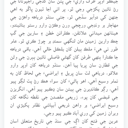
رڻ تائين پکڙجي وڃي ٿو. پر اتي اڃا ٽيون ڀاڱو به اهي
جنهن کي دوآبو سڏجي ٿو، جتي سنڌو درياهه واهڙن جي
مهاڄار ۾ ونڊجي ورڇجي ورن وڪڙن وارو رستو بنائيندو،
هيٺانهن ميداني علائقن، ڪلراٺن خطن ۽ سارين جي گپ
چڪ وارين زمينن مان لنگهي سمنڊ ۾ ڇوڙ ڪري ٿو. عام
طور تي هيءُ ملڪ ٻيلن کان بلڪل خالي آهي. باقي درياهه
جا ڪنارا ٻنهي طرفن کان گهڻي فاصلي تائين ٻٻرن جي وڻن
جي قطارن سان ڀريا پيا آهن. سنڌو درياهه کان اوڀر وارو
علاقو، درياهي لٽ سان ڀريل ۽ ايراضيءَ جي لحاظ کان به
تمام وسيع آهي. اهو پاڻيءَ کان سواءِ هڪ رڻ پٽ لڳو پيو
آهي، رڳو ڪانڊيرن جي ٻيتن سان ڍڪيو پيو آهي. انگريزن
جي قبضي کان پوءِ، زريعي مقصدن جي نقطه نگاهه کان
وسيع ايراضيءَ ۾ واهن ذريعي آبپاشي نظام پکيڙي ان
ويران زمين کي وري آباد ڪيو پيو وڃي.
عربن جي فتح کان اڳ جي سنڌ جي تاريخ متعلق اسان
بلڪل گهٽ ڄاڻون ٿا. آڳاٽي هندو ۽ ٻڌ جي يادگارن متعلق