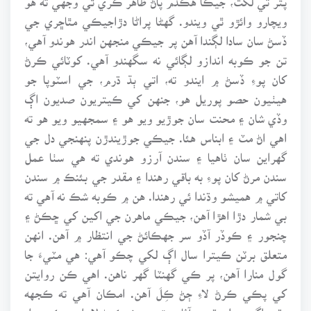
ويچارو وائڙو ٿي ويندو. گهڻا پراڻا دڙاجيڪي مٿاڇري جي
ڏسڻ سان سادا لڳندا آهن پر جيڪي منجهن اندر هوندو آهي،
تن جو ڪوبه اندازو لڳائي نه سگهندو آهي. کوٽائي ڪرڻ
کان پوءِ ڏسڻ ۾ ايندو ته، اتي ٻڌ ڌرم، جي اسٽوپا جو
هيٺيون حصو پوريل هو، جنهن کي ڪيتريون صديون اڳ
وڏي شان ۽ محنت سان جوڙيو ويو هو ۽ سمجهيو ويو هو ته
اهي اڻ مٽ ۽ ابناس هئا. جيڪي جوڙيندڙن پنهنجي دل جي
گهراين سان ٺاهيا ۽ سندن آرزو هوندي ته هي سٺا عمل
سندن مرڻ کان پوءِ به باقي رهندا ۽ مقدر جي بئنڪ ۾ سندن
کاتي ۾ هميشو وڌندا ئي رهندا. هن ۾ ڪوبه شڪ نه آهي ته
بي شمار دڙا اهڙا آهن، جيڪي ماهرن جي اکين کي ڇڪڻ ۽
چنجور ۽ ڪوڏر آڏو سر جهڪائڻ جي انتظار ۾ آهن. انهن
متعلق برٽن ڪيترا سال اڳ لکي چڪو آهي: هي مٽيءَ جا
گول منارا آهن، پر ڪي گهنٽا گهر ناهن. اهي ڪن روايتن
کي پڪي ڪرڻ لاءِ ڄڻ ڪِلَ آهن. امڪان آهي ته ڪجهه
وقت اڳتي هلي قديم آثارن تي بحث ڪرڻ لاءِ اهي ڪو مواد