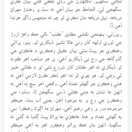
سگهجي ٿي. الجاحظ جو بيان آهي ته سنڌ ۾ وهندڙ مهراڻ
درياهه، نيل درياهه مان نڪري ٿو ڇو ته منجهس واڳو هوندا
آهن.
ريورٽي، پنهنجي نقشي مطابق ”ڪنب“ نالي هڪ واهڙ اروڙ
جي ٿوري اولهه کان وٺي هالا تائين ڏيکاري ٿو. ٻيو، پراڻي
وهڪري جو پيٽ مٿي بيان ڪيل وهڪري ۽ هاڪڙي جي
گذرگاهه جي وچ تي ڏيکاريو آهي. پر هو صاحب اهو ڪونه
ٿو ڏيکاري ته اهو ڪٿان کان شروع ٿئي ٿو ۽ ڪاٿي ختم
ٿي وڃي ٿو. هو چوي ٿو ته: اهو ذڪر ڪرڻ لازمي آهي ته
هتي وهڪرن جو گهڻو تعداد آهي. واقعي اهو سچ به آهي ته
انهن جا نشان به جتي ڪٿي ڏسي سگهجن ٿا. سنڌوءَ جي
وهڪرن جي وچ ۾ به موجود آهن. يعني آب سنڌ، جيڪو
موجوده دور ۾ وهي رهيو آهي. مهراڻ جا اڳوڻا وهڪرا سي
به گهڻي تعداد ۾ هئا. هاڪڙي جا پراڻا پيٽ ڳڻبا ته ڳڻي نه
سگهبا. انهن مان هڪ پراڻو وهڪرو اهو به آهي جيڪو
شهدادپور جي اولهه ۾ ڀر سا آهي ۽ هيٺ برهمڻ آباد (هيءُ