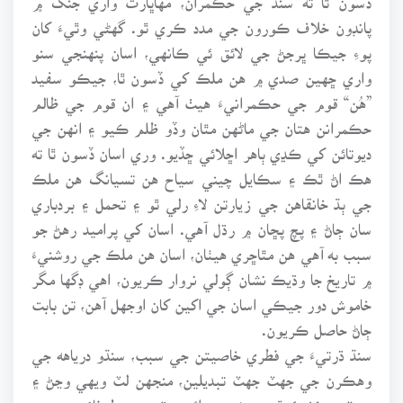
پانڊون خلاف ڪورون جي مدد ڪري ٿو. گهڻي وٿيءَ کان
پوءِ جيڪا ڀرجڻ جي لائق ئي ڪانهي، اسان پنهنجي سنو
واري ڇهين صدي ۾ هن ملڪ کي ڏسون ٿا، جيڪو سفيد
”هُن“ قوم جي حڪمرانيءَ هيٺ آهي ۽ ان قوم جي ظالم
حڪمرانن هتان جي ماڻهن مٿان وڏو ظلم ڪيو ۽ انهن جي
ديوتائن کي ڪڍي ٻاهر اڇلائي ڇڏيو. وري اسان ڏسون ٿا ته
هڪ اڻ ٿڪ ۽ سڪايل چيني سياح هن تسيانگ هن ملڪ
جي ٻڌ خانقاهن جي زيارتن لاءِ رلي ٿو ۽ تحمل ۽ بردباري
سان ڄاڻ ۽ پچ پڇان ۾ رڌل آهي. اسان کي پراميد رهڻ جو
سبب به آهي هن مٿاڇري هيٺان، اسان هن ملڪ جي روشنيءَ
۾ تاريخ جا وڌيڪ نشان ڳولي نروار ڪريون، اهي ڊگها مگر
خاموش دور جيڪي اسان جي اکين کان اوجهل آهن، تن بابت
ڄاڻ حاصل ڪريون.
سنڌ ڌرتيءَ جي فطري خاصيتن جي سبب، سنڌو درياهه جي
وهڪرن جي جهٽ جهٽ تبديلين، منجهن لٽ ويهي وڃڻ ۽
جهٽ ۾ خشڪ ٿي وڃڻ ۽ سدائين مٽي جي طوفانن، سندس